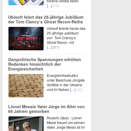
hmens Omdia fielen
[…]
(00)
Ubisoft feiert das 25-jährige Jubiläum
der Tom Clancy’s Ghost Recon-Reihe
Ubisoft feierte heute das
25-jährige Jubiläum
von Tom Clancy’s
Ghost Recon mit
[…]
(01)
Geopolitische Spannungen erhöhen
Bedenken hinsichtlich der
Energiesicherheit
Energieinfrastruktur
unter Beschuss Jüngste
Vorfälle in der Ukraine
und im Nahen
[…]
(00)
Lionel Messis Vater Jorge im Alter von
68 Jahren gestorben
Rosario (dpa) - Lionel
Messi trauert um seinen
Vater. Jorge Messi ist im