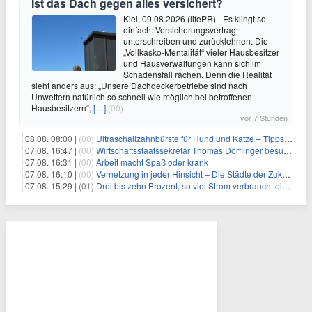
Ist das Dach gegen alles versichert?
Kiel, 09.08.2026 (lifePR) - Es klingt so
einfach: Versicherungsvertrag
unterschreiben und zurücklehnen. Die
„Vollkasko-Mentalität“ vieler Hausbesitzer
und Hausverwaltungen kann sich im
Schadensfall rächen. Denn die Realität
sieht anders aus: „Unsere Dachdeckerbetriebe sind nach
Unwettern natürlich so schnell wie möglich bei betroffenen
Hausbesitzern“,
[…]
(00)
vor 7 Stunden
08.08. 08:00 |
(00)
Ultraschallzahnbürste für Hund und Katze – Tipps zur erfolgreichen Eingewöhnung
07.08. 16:47 |
(00)
Wirtschaftsstaatssekretär Thomas Dörflinger besucht Handwerksbetrieb im Kammerbezirk Freiburg
07.08. 16:31 |
(00)
Arbeit macht Spaß oder krank
07.08. 16:10 |
(00)
Vernetzung in jeder Hinsicht – Die Städte der Zukunft sind grün-blau
07.08. 15:29 |
(01)
Drei bis zehn Prozent, so viel Strom verbraucht ein Aufzug im Gebäude