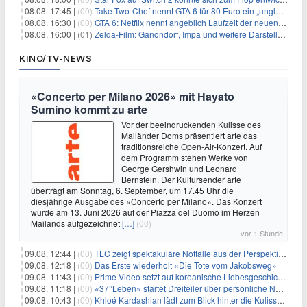
08.08. 17:45 |
(00)
Take-Two-Chef nennt GTA 6 für 80 Euro ein „unglaubliches Schnäppchen“
08.08. 16:30 |
(00)
GTA 6: Netflix nennt angeblich Laufzeit der neuen Gameplay-Präsentation
08.08. 16:00 |
(01)
Zelda-Film: Ganondorf, Impa und weitere Darsteller sollen feststehen
KINO/TV-NEWS
«Concerto per Milano 2026» mit Hayato
Sumino kommt zu arte
Vor der beeindruckenden Kulisse des
Mailänder Doms präsentiert arte das
traditionsreiche Open-Air-Konzert. Auf
dem Programm stehen Werke von
George Gershwin und Leonard
Bernstein. Der Kultursender arte
überträgt am Sonntag, 6. September, um 17.45 Uhr die
diesjährige Ausgabe des «Concerto per Milano». Das Konzert
wurde am 13. Juni 2026 auf der Piazza del Duomo im Herzen
Mailands aufgezeichnet
[…]
(00)
vor 1 Stunde
09.08. 12:44 |
(00)
TLC zeigt spektakuläre Notfälle aus der Perspektive der Patienten
09.08. 12:18 |
(00)
Das Erste wiederholt «Die Tote vom Jakobsweg»
09.08. 11:43 |
(00)
Prime Video setzt auf koreanische Liebesgeschichte
09.08. 11:18 |
(00)
«37°Leben» startet Dreiteiler über persönliche Neuanfänge
09.08. 10:43 |
(00)
Khloé Kardashian lädt zum Blick hinter die Kulissen ihres Freundeskreises