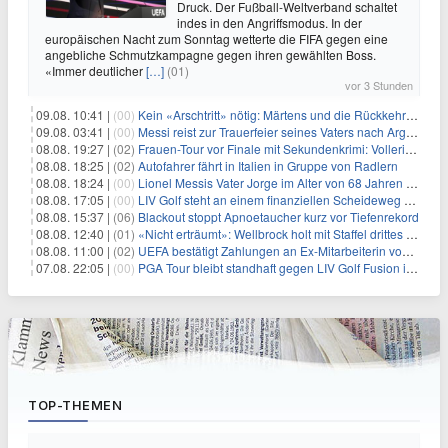
Druck. Der Fußball-Weltverband schaltet
indes in den Angriffsmodus. In der
europäischen Nacht zum Sonntag wetterte die FIFA gegen eine
angebliche Schmutzkampagne gegen ihren gewählten Boss.
«Immer deutlicher
[…]
(01)
vor 3 Stunden
09.08. 10:41 |
(00)
Kein «Arschtritt» nötig: Märtens und die Rückkehr nach Paris
09.08. 03:41 |
(00)
Messi reist zur Trauerfeier seines Vaters nach Argentinien
08.08. 19:27 |
(02)
Frauen-Tour vor Finale mit Sekundenkrimi: Vollering in Gelb
08.08. 18:25 |
(02)
Autofahrer fährt in Italien in Gruppe von Radlern
08.08. 18:24 |
(00)
Lionel Messis Vater Jorge im Alter von 68 Jahren gestorben
08.08. 17:05 |
(00)
LIV Golf steht an einem finanziellen Scheideweg auf der Suche nach neuen Investitionen
08.08. 15:37 |
(06)
Blackout stoppt Apnoetaucher kurz vor Tiefenrekord
08.08. 12:40 |
(01)
«Nicht erträumt»: Wellbrock holt mit Staffel drittes EM-Gold
08.08. 11:00 |
(02)
UEFA bestätigt Zahlungen an Ex-Mitarbeiterin von Infantino
07.08. 22:05 |
(00)
PGA Tour bleibt standhaft gegen LIV Golf Fusion in einem sich wandelnden Sportumfeld
TOP-THEMEN