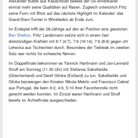
Alexander Bublik aus Kasachstan bewies der US-Amerikaner
einmal mehr seine Qualitäten auf Rasen. Zugleich unterstrich Fritz
seine Form mit Blick auf das nächste Highlight im Kalender: das
Grand-Slam-Turnier in Wimbledon ab Ende Juni.
Im Endspiel trifft der 28-Jährige auf den an Position eins gesetzten
Ben Shelton
. Fritz' Landsmann setzte sich in einem fast
dreistündigen Kraftakt mit 6:7 (4:7), 7:6 (16:14), 7:6 (8:6) gegen Jiri
Lehecka aus Tschechien durch. Besonders der Tiebreak im zweiten
Satz war nichts für schwache Nerven.
Im Doppelfinale bekommen es Yannick Hanfmann und Jan-Lennard
Struff am Sonntag (11.30 Uhr) mit Stefanos Sakellaridis
(Griechenland) und Daniil Glinka (Estland) zu tun. Sakellaridis und
Glinka bezwangen den Kroaten Nikola Mektic und Francisco Cabral
aus Portugal, die beim 6:2, 4:6, 5:10 ihrer Favoritenrolle nicht
gerecht werden konnten. Im Einzel waren Hanfmann und Struff
bereits im Achtelfinale ausgeschieden.