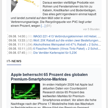
Daraus werden vielfältige Produkte von
Rohren und Fensterrahmen bis hin zu
Kabeln, Kreditkarten und Bodenbelägen.
Das alles geht irgendwann einmal kaputt
und landet zumeist auf dem Müll oder in einer
Verbrennungsanlage. Die Recyclingquote von PVC liegt unter
einem Prozent, wegen
[…]
(01)
vor 5 Stunden
09.08. 14:00 |
(00)
WAGO 221-413 Verbindungsklemmen mit Hebel, 50 Stück für 14,99€
09.08. 13:33 |
(12)
Wolt: 20€ Rabatt auf die ersten zwei Bestellungen für Neukunden
09.08. 11:11 |
(04)
Alkoholfreies Weinpaket mit 47% Rabatt + 2 Schott Zwiesel Gläser GRATIS für 29,99€
09.08. 10:11 |
(05)
6 Flaschen Rotwein (Vinos Tinto Paket) + 2 Schott Zwiesel Gläser für 25,99€ inkl. Versand
09.08. 07:45 |
(00)
Die Verräter Kartenspiel für 5,23€
IT-NEWS
Apple beherrscht 65 Prozent des globalen
Premium-Smartphone-Marktes
Im ersten Halbjahr 2026 hat Apple laut
aktuellen Daten von Counterpoint
Research stolze 65 Prozent des
weltweiten Marktes für Premium-
Smartphones erobert. Vor allem die hohe
Nachfrage nach der iPhone 17 Modellreihe trieb das Wachstum
im Berichtszeitraum an. iPhone führt das Premium-Segment