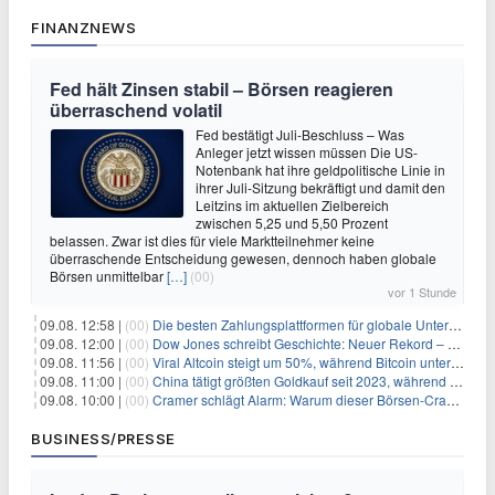
FINANZNEWS
Fed hält Zinsen stabil – Börsen reagieren
überraschend volatil
Fed bestätigt Juli-Beschluss – Was
Anleger jetzt wissen müssen Die US-
Notenbank hat ihre geldpolitische Linie in
ihrer Juli-Sitzung bekräftigt und damit den
Leitzins im aktuellen Zielbereich
zwischen 5,25 und 5,50 Prozent
belassen. Zwar ist dies für viele Marktteilnehmer keine
überraschende Entscheidung gewesen, dennoch haben globale
Börsen unmittelbar
[…]
(00)
vor 1 Stunde
09.08. 12:58 |
(00)
Die besten Zahlungsplattformen für globale Unternehmen im Jahr 2026
09.08. 12:00 |
(00)
Dow Jones schreibt Geschichte: Neuer Rekord – und Amazon knackt die nächste Billionen-Marke
09.08. 11:56 |
(00)
Viral Altcoin steigt um 50%, während Bitcoin unter $65.000 fällt
09.08. 11:00 |
(00)
China tätigt größten Goldkauf seit 2023, während Goldpreis um 8% steigt
09.08. 10:00 |
(00)
Cramer schlägt Alarm: Warum dieser Börsen-Crash die beste Einstiegschance seit Monaten ist
BUSINESS/PRESSE