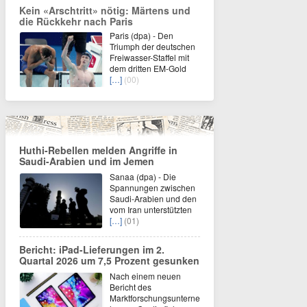
Kein «Arschtritt» nötig: Märtens und
die Rückkehr nach Paris
Paris (dpa) - Den
Triumph der deutschen
Freiwasser-Staffel mit
dem dritten EM-Gold
[…]
(00)
Huthi-Rebellen melden Angriffe in
Saudi-Arabien und im Jemen
Sanaa (dpa) - Die
Spannungen zwischen
Saudi-Arabien und den
vom Iran unterstützten
[…]
(01)
Bericht: iPad-Lieferungen im 2.
Quartal 2026 um 7,5 Prozent gesunken
Nach einem neuen
Bericht des
Marktforschungsunterne