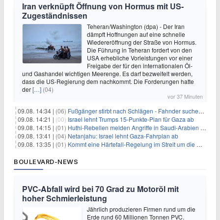
Iran verknüpft Öffnung von Hormus mit US-
Zugeständnissen
Teheran/Washington (dpa) - Der Iran
dämpft Hoffnungen auf eine schnelle
Wiedereröffnung der Straße von Hormus.
Die Führung in Teheran fordert von den
USA erhebliche Vorleistungen vor einer
Freigabe der für den internationalen Öl-
und Gashandel wichtigen Meerenge. Es darf bezweifelt werden,
dass die US-Regierung dem nachkommt. Die Forderungen hatte
der
[…]
(04)
vor 37 Minuten
09.08. 14:34 |
(06)
Fußgänger stirbt nach Schlägen - Fahnder suchen Autofahrer
09.08. 14:21 |
(00)
Israel lehnt Trumps 15-Punkte-Plan für Gaza ab
09.08. 14:15 |
(01)
Huthi-Rebellen melden Angriffe in Saudi-Arabien und im Jemen
09.08. 13:41 |
(04)
Netanjahu: Israel lehnt Gaza-Fahrplan ab
09.08. 13:35 |
(01)
Kommt eine Härtefall-Regelung im Streit um die Rente mit 63?
BOULEVARD-NEWS
PVC-Abfall wird bei 70 Grad zu Motoröl mit
hoher Schmierleistung
Jährlich produzieren Firmen rund um die
Erde rund 60 Millionen Tonnen PVC.