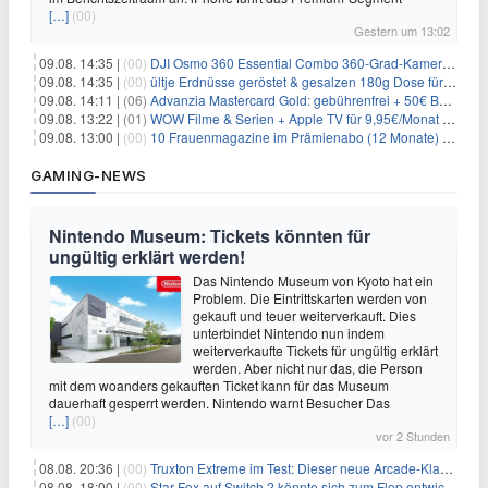
[…]
(00)
Gestern um 13:02
09.08. 14:35 |
(00)
DJI Osmo 360 Essential Combo 360-Grad-Kamera für 375€
09.08. 14:35 |
(00)
ültje Erdnüsse geröstet & gesalzen 180g Dose für 1,52€ im Spar-Abo
09.08. 14:11 |
(06)
Advanzia Mastercard Gold: gebührenfrei + 50€ Bonus* + gratis Reiseversicherung
09.08. 13:22 |
(01)
WOW Filme & Serien + Apple TV für 9,95€/Monat // Alles von WOW (Filme, Serien, Live-Sport) für 34,97€/Monat
09.08. 13:00 |
(00)
10 Frauenmagazine im Prämienabo (12 Monate) mit Prämien bis zu 225€
GAMING-NEWS
Nintendo Museum: Tickets könnten für
ungültig erklärt werden!
Das Nintendo Museum von Kyoto hat ein
Problem. Die Eintrittskarten werden von
gekauft und teuer weiterverkauft. Dies
unterbindet Nintendo nun indem
weiterverkaufte Tickets für ungültig erklärt
werden. Aber nicht nur das, die Person
mit dem woanders gekauften Ticket kann für das Museum
dauerhaft gesperrt werden. Nintendo warnt Besucher Das
[…]
(00)
vor 2 Stunden
08.08. 20:36 |
(00)
Truxton Extreme im Test: Dieser neue Arcade-Klassiker verzeiht dir gar nichts
08.08. 18:00 |
(00)
Star Fox auf Switch 2 könnte sich zum Flop entwickeln