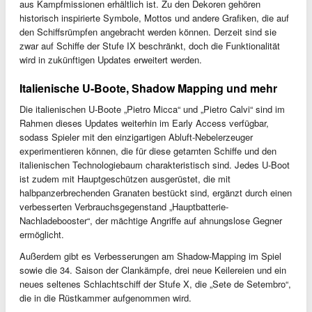
aus Kampfmissionen erhältlich ist. Zu den Dekoren gehören
historisch inspirierte Symbole, Mottos und andere Grafiken, die auf
den Schiffsrümpfen angebracht werden können. Derzeit sind sie
zwar auf Schiffe der Stufe IX beschränkt, doch die Funktionalität
wird in zukünftigen Updates erweitert werden.
Italienische U-Boote, Shadow Mapping und mehr
Die italienischen U-Boote „Pietro Micca“ und „Pietro Calvi“ sind im
Rahmen dieses Updates weiterhin im Early Access verfügbar,
sodass Spieler mit den einzigartigen Abluft-Nebelerzeuger
experimentieren können, die für diese getarnten Schiffe und den
italienischen Technologiebaum charakteristisch sind. Jedes U-Boot
ist zudem mit Hauptgeschützen ausgerüstet, die mit
halbpanzerbrechenden Granaten bestückt sind, ergänzt durch einen
verbesserten Verbrauchsgegenstand „Hauptbatterie-
Nachladebooster“, der mächtige Angriffe auf ahnungslose Gegner
ermöglicht.
Außerdem gibt es Verbesserungen am Shadow-Mapping im Spiel
sowie die 34. Saison der Clankämpfe, drei neue Keilereien und ein
neues seltenes Schlachtschiff der Stufe X, die „Sete de Setembro“,
die in die Rüstkammer aufgenommen wird.