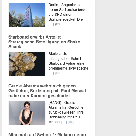
Berlin - Angesichts
hoher Spritpreise fordert
die SPD einen
Spritpreisdeckel. Die
[…]
(03)
Starboard erwirbt Anteile:
Strategische Beteiligung an Shake
Shack
Starboards
strategischer Schritt
Starboard Value, eine
prominente aktivistische
[…]
(00)
Gracie Abrams wehrt sich gegen
Gerüchte, Beziehung mit Paul Mescal
habe ihrer Karriere geschadet
(BANG) - Gracie
Abrams hat Gerüchte
zurückgewiesen, ihre
Beziehung mit Paul
Mescal
[…]
(00)
Minecraft auf Switch 2: Mojang nennt