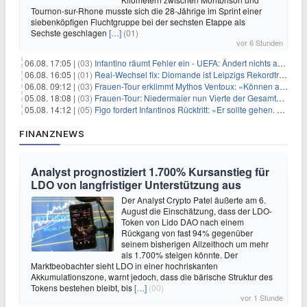
Tournon-sur-Rhone musste sich die 28-Jährige im Sprint einer
siebenköpfigen Fluchtgruppe bei der sechsten Etappe als
Sechste geschlagen
[…]
(01)
vor 6 Stunden
06.08. 17:05 |
(03)
Infantino räumt Fehler ein - UEFA: Ändert nichts an Boykott
06.08. 16:05 |
(01)
Real-Wechsel fix: Diomande ist Leipzigs Rekordtransfer
06.08. 09:12 |
(03)
Frauen-Tour erklimmt Mythos Ventoux: «Können alles schaffen»
05.08. 18:08 |
(03)
Frauen-Tour: Niedermaier nun Vierte der Gesamtwertung
05.08. 14:12 |
(05)
Figo fordert Infantinos Rücktritt: «Er sollte gehen. Jetzt»
FINANZNEWS
Analyst prognostiziert 1.700% Kursanstieg für
LDO von langfristiger Unterstützung aus
Der Analyst Crypto Patel äußerte am 6.
August die Einschätzung, dass der LDO-
Token von Lido DAO nach einem
Rückgang von fast 94% gegenüber
seinem bisherigen Allzeithoch um mehr
als 1.700% steigen könnte. Der
Marktbeobachter sieht LDO in einer hochriskanten
Akkumulationszone, warnt jedoch, dass die bärische Struktur des
Tokens bestehen bleibt, bis
[…]
(00)
vor 1 Stunde