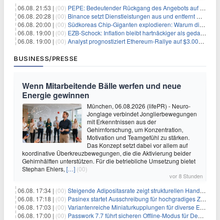
06.08. 21:53 |
(00)
PEPE: Bedeutender Rückgang des Angebots auf Börsen – Was kommt als Nächstes?
06.08. 20:28 |
(00)
Binance setzt Dienstleistungen aus und entfernt mehrere Krypto-Paare: Wer ist betroffen?
06.08. 20:00 |
(00)
Südkoreas Chip-Giganten explodieren: Warum dieser Rekord-Tag die KI-Branche erschüttert
06.08. 19:00 |
(00)
EZB-Schock: Inflation bleibt hartnäckiger als gedacht – 2027 wird zum kritischen Test
06.08. 19:00 |
(00)
Analyst prognostiziert Ethereum-Rallye auf $3.000 nach entscheidendem On-Chain-Ausbruch
BUSINESS/PRESSE
Wenn Mitarbeitende Bälle werfen und neue
Energie gewinnen
München, 06.08.2026 (lifePR) - Neuro-
Jonglage verbindet Jonglierbewegungen
mit Erkenntnissen aus der
Gehirnforschung, um Konzentration,
Motivation und Teamgefühl zu stärken.
Das Konzept setzt dabei vor allem auf
koordinative Überkreuzbewegungen, die die Aktivierung beider
Gehirnhälften unterstützen. Für die betriebliche Umsetzung bietet
Stephan Ehlers,
[…]
(00)
vor 8 Stunden
06.08. 17:34 |
(00)
Steigende Adipositasrate zeigt strukturellen Handlungsbedarf bei der Ernährung schulpflichtiger Kinder
06.08. 17:18 |
(00)
Pasinex startet Ausschreibung für hochgradiges Zinksulfidkonzentrat mit Germanium- und Silbergehalten und stellt ein Betriebsupdate bereit
06.08. 17:03 |
(00)
Variantenreiche Miniaturkupplungen für diverse Einsatzbereiche
06.08. 17:00 |
(00)
Passwork 7.7 führt sicheren Offline-Modus für Desktop- und Mobile-Apps ein