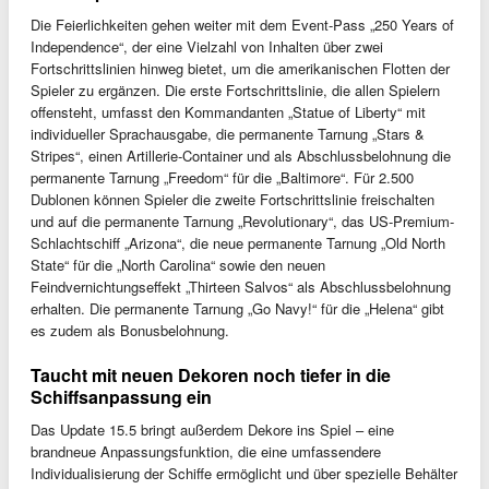
Die Feierlichkeiten gehen weiter mit dem Event-Pass „250 Years of
Independence“, der eine Vielzahl von Inhalten über zwei
Fortschrittslinien hinweg bietet, um die amerikanischen Flotten der
Spieler zu ergänzen. Die erste Fortschrittslinie, die allen Spielern
offensteht, umfasst den Kommandanten „Statue of Liberty“ mit
individueller Sprachausgabe, die permanente Tarnung „Stars &
Stripes“, einen Artillerie-Container und als Abschlussbelohnung die
permanente Tarnung „Freedom“ für die „Baltimore“. Für 2.500
Dublonen können Spieler die zweite Fortschrittslinie freischalten
und auf die permanente Tarnung „Revolutionary“, das US-Premium-
Schlachtschiff „Arizona“, die neue permanente Tarnung „Old North
State“ für die „North Carolina“ sowie den neuen
Feindvernichtungseffekt „Thirteen Salvos“ als Abschlussbelohnung
erhalten. Die permanente Tarnung „Go Navy!“ für die „Helena“ gibt
es zudem als Bonusbelohnung.
Taucht mit neuen Dekoren noch tiefer in die
Schiffsanpassung ein
Das Update 15.5 bringt außerdem Dekore ins Spiel – eine
brandneue Anpassungsfunktion, die eine umfassendere
Individualisierung der Schiffe ermöglicht und über spezielle Behälter