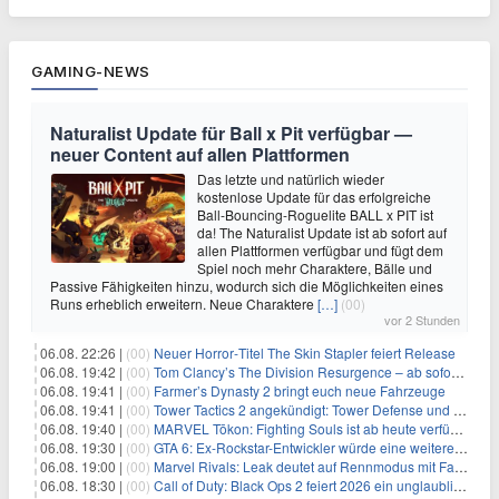
GAMING-NEWS
Naturalist Update für Ball x Pit verfügbar —
neuer Content auf allen Plattformen
Das letzte und natürlich wieder
kostenlose Update für das erfolgreiche
Ball-Bouncing-Roguelite BALL x PIT ist
da! The Naturalist Update ist ab sofort auf
allen Plattformen verfügbar und fügt dem
Spiel noch mehr Charaktere, Bälle und
Passive Fähigkeiten hinzu, wodurch sich die Möglichkeiten eines
Runs erheblich erweitern. Neue Charaktere
[…]
(00)
vor 2 Stunden
06.08. 22:26 |
(00)
Neuer Horror‑Titel The Skin Stapler feiert Release
06.08. 19:42 |
(00)
Tom Clancy’s The Division Resurgence – ab sofort für euch verfügbar
06.08. 19:41 |
(00)
Farmer’s Dynasty 2 bringt euch neue Fahrzeuge
06.08. 19:41 |
(00)
Tower Tactics 2 angekündigt: Tower Defense und Deckbuilding Kombo kehrt zurück
06.08. 19:40 |
(00)
MARVEL Tōkon: Fighting Souls ist ab heute verfügbar
06.08. 19:30 |
(00)
GTA 6: Ex-Rockstar-Entwickler würde eine weitere Verschiebung nicht überraschen
06.08. 19:00 |
(00)
Marvel Rivals: Leak deutet auf Rennmodus mit Fahrzeugen hin
06.08. 18:30 |
(00)
Call of Duty: Black Ops 2 feiert 2026 ein unglaubliches Comeback