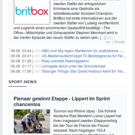
zweiten Staffel der erfolgreichen
Krimiserie eine Gastrolle als
selbstbewusster Snooker-Champion.
BritBox hat erste Informationen aus der
zweiten Staffel von Ludwig veröffentlicht
und zugleich einen prominenten Gastauftritt bestätigt: «The
Office»-Mitschöpfer und Schauspieler Stephen Merchant wird in
der vierten Episode der neuen Staffel zu sehen sein.
[…]
(00)
vor 1 Stunde
06.08. 23:44 |
(00)
HBO und Sky legen Starttermin für Justizdrama «War» fest
06.08. 23:41 |
(00)
US-Medienaufsicht kippt TV-Besitzsgrenze für Fernsehsender
06.08. 21:28 |
(00)
Roku schreibt Rekordgewinn
06.08. 21:17 |
(00)
Lionsgate ächzt unter der Schuldenlast
06.08. 17:00 |
(00)
'Stranger Things'-Star David Harbour kehrt für 'Violent Night 2' zurück – Kristen Bell stößt zur Besetzung
SPORT-NEWS
Pienaar gewinnt Etappe - Lippert im Sprint
chancenlos
Tournon-sur-Rhône (dpa) - Die frühere
deutsche Rad-Meisterin Liane Lippert hat
ihren insgesamt zweiten Etappenerfolg
bei der Tour de France der Frauen
verpasst. Nach hügeligen 153,4
Kilometern zwischen Montbrison und