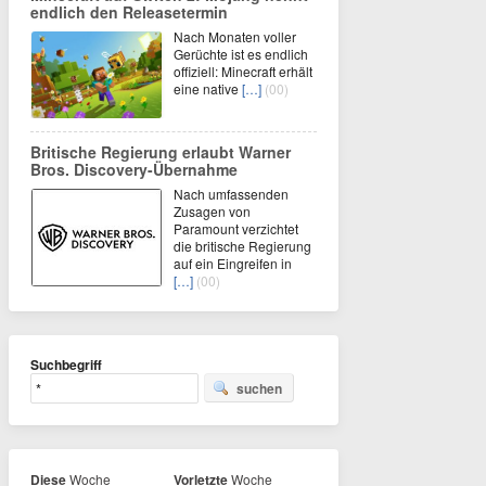
endlich den Releasetermin
Nach Monaten voller
Gerüchte ist es endlich
offiziell: Minecraft erhält
eine native
[…]
(00)
Britische Regierung erlaubt Warner
Bros. Discovery-Übernahme
Nach umfassenden
Zusagen von
Paramount verzichtet
die britische Regierung
auf ein Eingreifen in
[…]
(00)
Suchbegriff
suchen
Diese
Woche
Vorletzte
Woche