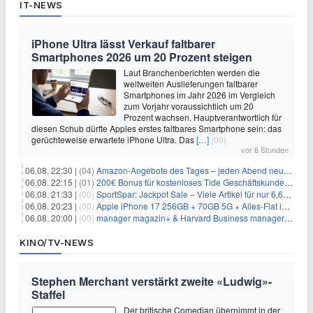
IT-NEWS
iPhone Ultra lässt Verkauf faltbarer
Smartphones 2026 um 20 Prozent steigen
Laut Branchenberichten werden die
weltweiten Auslieferungen faltbarer
Smartphones im Jahr 2026 im Vergleich
zum Vorjahr voraussichtlich um 20
Prozent wachsen. Hauptverantwortlich für
diesen Schub dürfte Apples erstes faltbares Smartphone sein: das
gerüchteweise erwartete iPhone Ultra. Das
[…]
(00)
vor 8 Stunden
06.08. 22:30 |
(04)
Amazon-Angebote des Tages – jeden Abend neue Deals zum Stöbern
06.08. 22:15 |
(01)
200€ Bonus für kostenloses Tide Geschäftskundenkonto
06.08. 21:33 |
(00)
SportSpar: Jackpot Sale – Viele Artikel für nur 6,66€ – nur 48 Stunden
06.08. 20:23 |
(00)
Apple iPhone 17 256GB + 70GB 5G + Alles-Flat im Vodafone-Netz für 34,99€/Monat – eff. 4,65€/Monat
06.08. 20:00 |
(00)
manager magazin+ & Harvard Business manager+ Digital-Kombi-Abo 1 Monat kostenlos
KINO/TV-NEWS
Stephen Merchant verstärkt zweite «Ludwig»-
Staffel
Der britische Comedian übernimmt in der