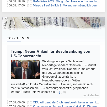
06.08. 18:10 |
(00)
RAM-Krise 2027: Die großen Hersteller haben ihre Produktion offenbar schon verkauft
06.08. 17:00 |
(00)
Minecraft auf Switch 2: Mojang nennt endlich den Releasetermin
TOP-THEMEN
Trump: Neuer Anlauf für Beschränkung von
US-Geburtsrecht
Washington (dpa) - Nach seiner
Niederlage vor dem Obersten US-Gericht
versucht Präsident Donald Trump erneut,
das US-Geburtsrecht bestimmter
Gruppen einzuschränken.
Neugeborenen, deren Mütter
ausschließlich für die Geburt in die USA reisen, soll künftig nicht
mehr automatisch die US-Staatsbürgerschaft zugesprochen
werden. Trump unterzeichnete ein
[…]
(00)
vor 3 Minuten
07.08. 00:00 |
(00)
CDU will zentrale Drohnenabwehr beim Innenministerium
07.08. 00:00 |
(00)
Kommunen wollen nationalen Kraftakt für Wasserversorgung