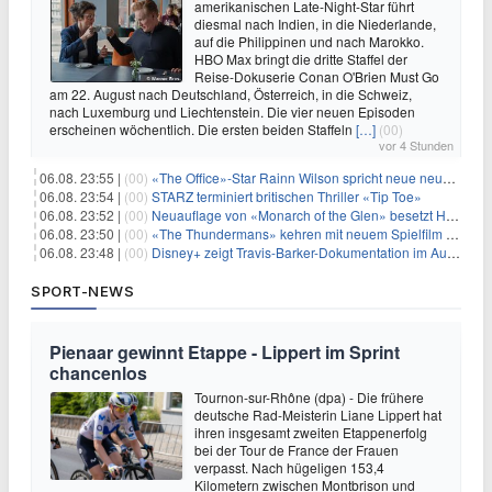
amerikanischen Late-Night-Star führt
diesmal nach Indien, in die Niederlande,
auf die Philippinen und nach Marokko.
HBO Max bringt die dritte Staffel der
Reise-Dokuserie Conan O'Brien Must Go
am 22. August nach Deutschland, Österreich, in die Schweiz,
nach Luxemburg und Liechtenstein. Die vier neuen Episoden
erscheinen wöchentlich. Die ersten beiden Staffeln
[…]
(00)
vor 4 Stunden
06.08. 23:55 |
(00)
«The Office»-Star Rainn Wilson spricht neue neuseeländische Serie «Settling»
06.08. 23:54 |
(00)
STARZ terminiert britischen Thriller «Tip Toe»
06.08. 23:52 |
(00)
Neuauflage von «Monarch of the Glen» besetzt Hauptrollen
06.08. 23:50 |
(00)
«The Thundermans» kehren mit neuem Spielfilm zurück
06.08. 23:48 |
(00)
Disney+ zeigt Travis-Barker-Dokumentation im August
SPORT-NEWS
Pienaar gewinnt Etappe - Lippert im Sprint
chancenlos
Tournon-sur-Rhône (dpa) - Die frühere
deutsche Rad-Meisterin Liane Lippert hat
ihren insgesamt zweiten Etappenerfolg
bei der Tour de France der Frauen
verpasst. Nach hügeligen 153,4
Kilometern zwischen Montbrison und