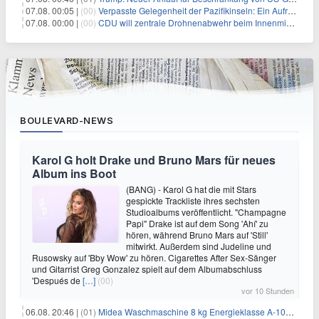
07.08. 00:05 |
(00)
Verpasste Gelegenheit der Pazifikinseln: Ein Aufruf zu einer stärkeren Haltung gegen Chinas militärische Provokationen
07.08. 00:00 |
(00)
CDU will zentrale Drohnenabwehr beim Innenministerium
BOULEVARD-NEWS
Karol G holt Drake und Bruno Mars für neues
Album ins Boot
(BANG) - Karol G hat die mit Stars
gespickte Trackliste ihres sechsten
Studioalbums veröffentlicht. "Champagne
Papi" Drake ist auf dem Song 'Ahí' zu
hören, während Bruno Mars auf 'Still'
mitwirkt. Außerdem sind Judeline und
Rusowsky auf 'Bby Wow' zu hören. Cigarettes After Sex-Sänger
und Gitarrist Greg Gonzalez spielt auf dem Albumabschluss
'Después de
[…]
(00)
vor 10 Stunden
06.08. 20:46 |
(01)
Midea Waschmaschine 8 kg Energieklasse A-10% 1400 U/Min für 289,97€