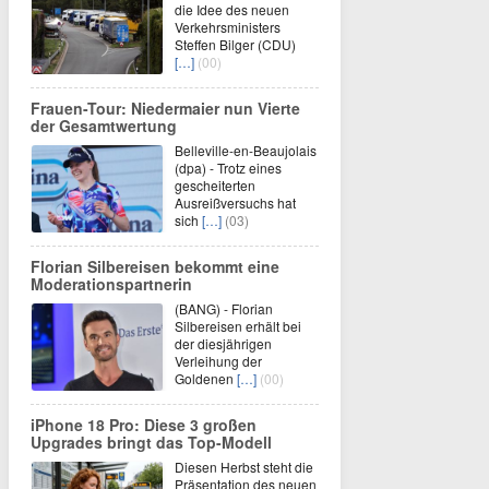
die Idee des neuen
Verkehrsministers
Steffen Bilger (CDU)
[…]
(00)
Frauen-Tour: Niedermaier nun Vierte
der Gesamtwertung
Belleville-en-Beaujolais
(dpa) - Trotz eines
gescheiterten
Ausreißversuchs hat
sich
[…]
(03)
Florian Silbereisen bekommt eine
Moderationspartnerin
(BANG) - Florian
Silbereisen erhält bei
der diesjährigen
Verleihung der
Goldenen
[…]
(00)
iPhone 18 Pro: Diese 3 großen
Upgrades bringt das Top-Modell
Diesen Herbst steht die
Präsentation des neuen