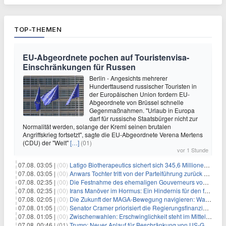
TOP-THEMEN
EU-Abgeordnete pochen auf Touristenvisa-
Einschränkungen für Russen
Berlin - Angesichts mehrerer
Hunderttausend russischer Touristen in
der Europäischen Union fordern EU-
Abgeordnete von Brüssel schnelle
Gegenmaßnahmen. "Urlaub in Europa
darf für russische Staatsbürger nicht zur
Normalität werden, solange der Kreml seinen brutalen
Angriffskrieg fortsetzt", sagte die EU-Abgeordnete Verena Mertens
(CDU) der "Welt"
[…]
(01)
vor 1 Stunde
07.08. 03:05 |
(00)
Latigo Biotherapeutics sichert sich 345,6 Millionen Dollar in einer erhöhten IPO und ebnet den Weg für nicht-opioide Schmerztherapie
07.08. 03:05 |
(00)
Anwars Tochter tritt von der Parteiführung zurück und hebt politische Turbulenzen hervor
07.08. 02:35 |
(00)
Die Festnahme des ehemaligen Gouverneurs von Mexiko hebt die anhaltenden Herausforderungen in der Governance und im Geschäftsumfeld hervor
07.08. 02:35 |
(00)
Irans Manöver im Hormus: Ein Hindernis für den freien Handel und das Investorenvertrauen
07.08. 02:05 |
(00)
Die Zukunft der MAGA-Bewegung navigieren: Was steht für Investoren auf dem Spiel?
07.08. 01:05 |
(00)
Senator Cramer priorisiert die Regierungsfinanzierung angesichts des bevorstehenden Ferienbeginns
07.08. 01:05 |
(00)
Zwischenwahlen: Erschwinglichkeit steht im Mittelpunkt, während die Demokraten auf die Mehrheit im Repräsentantenhaus zielen
07.08. 00:46 |
(01)
Trump: Neuer Anlauf für Beschränkung von US-Geburtsrecht