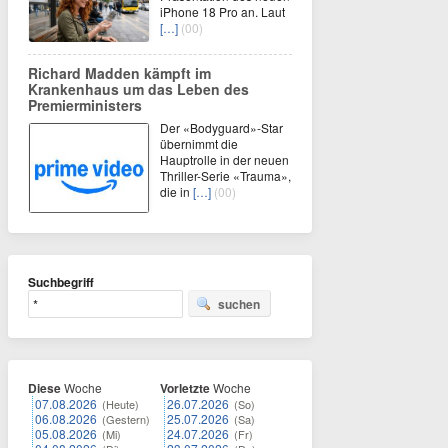
iPhone 18 Pro an. Laut
[…]
(00)
Richard Madden kämpft im
Krankenhaus um das Leben des
Premierministers
Der «Bodyguard»-Star
übernimmt die
Hauptrolle in der neuen
Thriller-Serie «Trauma»,
die in
[…]
(00)
Suchbegriff
suchen
Diese
Woche
Vorletzte
Woche
07.08.2026
26.07.2026
(Heute)
(So)
06.08.2026
25.07.2026
(Gestern)
(Sa)
05.08.2026
24.07.2026
(Mi)
(Fr)