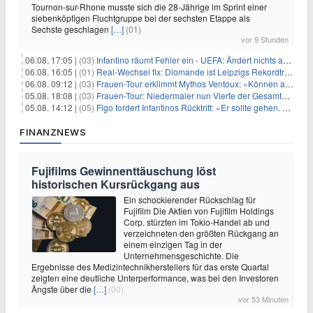
Tournon-sur-Rhone musste sich die 28-Jährige im Sprint einer
siebenköpfigen Fluchtgruppe bei der sechsten Etappe als
Sechste geschlagen
[…]
(01)
vor 9 Stunden
06.08. 17:05 |
(03)
Infantino räumt Fehler ein - UEFA: Ändert nichts an Boykott
06.08. 16:05 |
(01)
Real-Wechsel fix: Diomande ist Leipzigs Rekordtransfer
06.08. 09:12 |
(03)
Frauen-Tour erklimmt Mythos Ventoux: «Können alles schaffen»
05.08. 18:08 |
(03)
Frauen-Tour: Niedermaier nun Vierte der Gesamtwertung
05.08. 14:12 |
(05)
Figo fordert Infantinos Rücktritt: «Er sollte gehen. Jetzt»
FINANZNEWS
Fujifilms Gewinnenttäuschung löst
historischen Kursrückgang aus
Ein schockierender Rückschlag für
Fujifilm Die Aktien von Fujifilm Holdings
Corp. stürzten im Tokio-Handel ab und
verzeichneten den größten Rückgang an
einem einzigen Tag in der
Unternehmensgeschichte. Die
Ergebnisse des Medizintechnikherstellers für das erste Quartal
zeigten eine deutliche Unterperformance, was bei den Investoren
Ängste über die
[…]
(00)
vor 53 Minuten