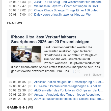
06.08. 18:33 |
(00)
JONR T5 Pro Saug- und Wischroboter für 194,99€
06.08. 17:47 |
(00)
Wellness in Bayern: 2 Übernachtungen im DAS LUDWIG Sports Resort inkl. HP + Wellness ab 174€ p.P.
06.08. 17:02 |
(00)
Chupa Chups Stranger Things Eimer 150 Lutscher für 21,95€
06.08. 17:00 |
(00)
Daisy Lowe bringt ihr zweites Kind zur Welt
IT-NEWS
iPhone Ultra lässt Verkauf faltbarer
Smartphones 2026 um 20 Prozent steigen
Laut Branchenberichten werden die
weltweiten Auslieferungen faltbarer
Smartphones im Jahr 2026 im Vergleich
zum Vorjahr voraussichtlich um 20
Prozent wachsen. Hauptverantwortlich für
diesen Schub dürfte Apples erstes faltbares Smartphone sein: das
gerüchteweise erwartete iPhone Ultra. Das
[…]
(00)
vor 11 Stunden
07.08. 01:35 |
(00)
Atlassian-Aktien steigen, da Umsatzsprung KI-Sorgen dämpft
07.08. 00:47 |
(00)
GPT-4 baut Persönlichkeitsfragebögen aus beliebigen Texten und sagt Antworten voraus
06.08. 22:36 |
(00)
AMD erweitert das Portfolio an KI-Chips mit der Übernahme von Taalas
06.08. 22:30 |
(04)
Amazon-Angebote des Tages – jeden Abend neue Deals zum Stöbern
06.08. 22:15 |
(01)
200€ Bonus für kostenloses Tide Geschäftskundenkonto
GAMING-NEWS