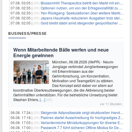
07.08. 03:05 |
(00)
BlossomHill Therapeutics betritt den Markt mit einem IPO-Boost von 150 Millionen Dollar
07.08. 02:35 |
(00)
Optionen nutzen, um von der Ertragsvolatilität zu profitieren
07.08. 02:35 |
(00)
Yen-Rückgang: Spekulationen über weitere Marktinterventionen nehmen zu
07.08. 02:05 |
(00)
Japans Haushalte reduzieren Ausgaben trotz steigender Löhne: Ein Warnsignal für das Wachstum
07.08. 02:05 |
(00)
Gold bleibt stabil amid steigender geopolitischer Spannungen im Persischen Golf
BUSINESS/PRESSE
Wenn Mitarbeitende Bälle werfen und neue
Energie gewinnen
München, 06.08.2026 (lifePR) - Neuro-
Jonglage verbindet Jonglierbewegungen
mit Erkenntnissen aus der
Gehirnforschung, um Konzentration,
Motivation und Teamgefühl zu stärken.
Das Konzept setzt dabei vor allem auf
koordinative Überkreuzbewegungen, die die Aktivierung beider
Gehirnhälften unterstützen. Für die betriebliche Umsetzung bietet
Stephan Ehlers,
[…]
(00)
vor 11 Stunden
06.08. 17:34 |
(00)
Steigende Adipositasrate zeigt strukturellen Handlungsbedarf bei der Ernährung schulpflichtiger Kinder
06.08. 17:18 |
(00)
Pasinex startet Ausschreibung für hochgradiges Zinksulfidkonzentrat mit Germanium- und Silbergehalten und stellt ein Betriebsupdate bereit
06.08. 17:03 |
(00)
Variantenreiche Miniaturkupplungen für diverse Einsatzbereiche
06.08. 17:00 |
(00)
Passwork 7.7 führt sicheren Offline-Modus für Desktop- und Mobile-Apps ein