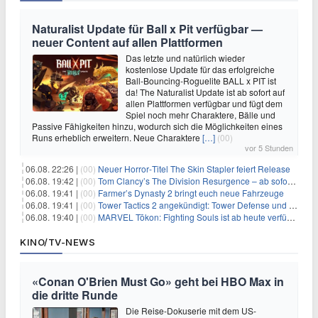
Naturalist Update für Ball x Pit verfügbar —
neuer Content auf allen Plattformen
Das letzte und natürlich wieder
kostenlose Update für das erfolgreiche
Ball-Bouncing-Roguelite BALL x PIT ist
da! The Naturalist Update ist ab sofort auf
allen Plattformen verfügbar und fügt dem
Spiel noch mehr Charaktere, Bälle und
Passive Fähigkeiten hinzu, wodurch sich die Möglichkeiten eines
Runs erheblich erweitern. Neue Charaktere
[…]
(00)
vor 5 Stunden
06.08. 22:26 |
(00)
Neuer Horror‑Titel The Skin Stapler feiert Release
06.08. 19:42 |
(00)
Tom Clancy’s The Division Resurgence – ab sofort für euch verfügbar
06.08. 19:41 |
(00)
Farmer’s Dynasty 2 bringt euch neue Fahrzeuge
06.08. 19:41 |
(00)
Tower Tactics 2 angekündigt: Tower Defense und Deckbuilding Kombo kehrt zurück
06.08. 19:40 |
(00)
MARVEL Tōkon: Fighting Souls ist ab heute verfügbar
KINO/TV-NEWS
«Conan O'Brien Must Go» geht bei HBO Max in
die dritte Runde
Die Reise-Dokuserie mit dem US-