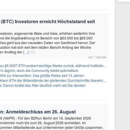
 (BTC) Investoren erreicht Höchststand seit
vestoren, sogenannte Wale und Haie, erhöhen weiterhin ihre
nd die Kryptowährung im Bereich von $63.000 bis $65.000
Dies geht aus den neuesten Daten von Santiment hervor. Der
lation hat sich seit dem letzten Bericht Anfang der Woche
nen Anstieg der
[…]
(00)
vor 1 Stunde
0? ETH erobert wichtige Marke zurück, während Institutionen weiter akkumulieren
 5% täglich, doch die Community bleibt optimistisch
A zur Intervention: Das größte Risiko seit 15 Jahren
ann ETH die Widerstände der gleitenden Durchschnitte überwinden?
 Darum kostet das Alter deutlich mehr als Sie denken
in: Anmeldeschluss am 26. August
26 (lifePR) - Für den B2Run Berlin am 16. September 2026
ernehmen noch bis zum 26. August 2026 anmelden. Im
 kommen Mitarbeitende aus Unternehmen jeder Größe zusammen,