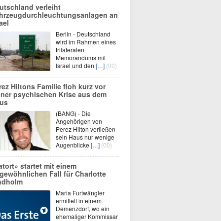
utschland verleiht
hrzeugdurchleuchtungsanlagen an
ael
Berlin - Deutschland
wird im Rahmen eines
trilateralen
Memorandums mit
Israel und den
[…]
(00)
rez Hiltons Familie floh kurz vor
iner psychischen Krise aus dem
us
(BANG) - Die
Angehörigen von
Perez Hilton verließen
sein Haus nur wenige
Augenblicke
[…]
(00)
atort» startet mit einem
gewöhnlichen Fall für Charlotte
ndholm
Maria Furtwängler
ermittelt in einem
Demenzdorf, wo ein
ehemaliger Kommissar