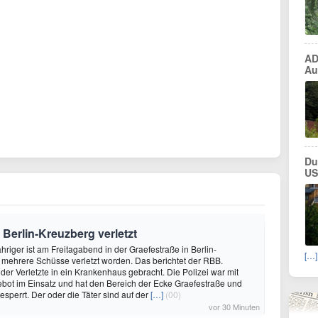
AD
Au
Du
US
Berlin-Kreuzberg verletzt
ähriger ist am Freitagabend in der Graefestraße in Berlin-
[…]
mehrere Schüsse verletzt worden. Das berichtet der RBB.
r Verletzte in ein Krankenhaus gebracht. Die Polizei war mit
bot im Einsatz und hat den Bereich der Ecke Graefestraße und
sperrt. Der oder die Täter sind auf der
[…]
(00)
vor 30 Minuten