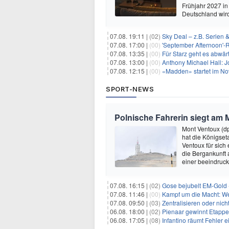
Frühjahr 2027 in
Deutschland wir
07.08. 19:11 |
(02)
Sky Deal – z.B. Serien 
07.08. 17:00 |
(00)
'September Afternoon'-Re
07.08. 13:35 |
(00)
Für Starz geht es abwär
07.08. 13:00 |
(00)
Anthony Michael Hall: J
07.08. 12:15 |
(00)
«Madden» startet im N
SPORT-NEWS
Polnische Fahrerin siegt am 
Mont Ventoux (d
hat die Königse
Ventoux für sich
die Bergankunft 
einer beeindruck
07.08. 16:15 |
(02)
Gose bejubelt EM-Gold 
07.08. 11:46 |
(00)
Kampf um die Macht: Wer
07.08. 09:50 |
(03)
Zentralisieren oder ni
06.08. 18:00 |
(02)
Pienaar gewinnt Etappe 
06.08. 17:05 |
(08)
Infantino räumt Fehler e