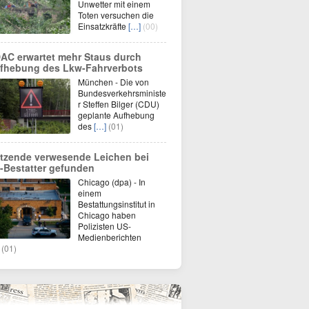
Unwetter mit einem
Toten versuchen die
Einsatzkräfte
[…]
(00)
AC erwartet mehr Staus durch
fhebung des Lkw-Fahrverbots
München - Die von
Bundesverkehrsministe
r Steffen Bilger (CDU)
geplante Aufhebung
des
[…]
(01)
tzende verwesende Leichen bei
-Bestatter gefunden
Chicago (dpa) - In
einem
Bestattungsinstitut in
Chicago haben
Polizisten US-
Medienberichten
(01)