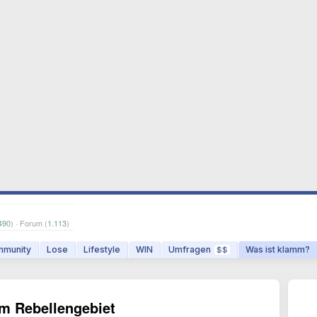
490
) · Forum (
1.113
)
munity
Lose
Lifestyle
WIN
Umfragen
Was ist klamm?
$$
em Rebellengebiet