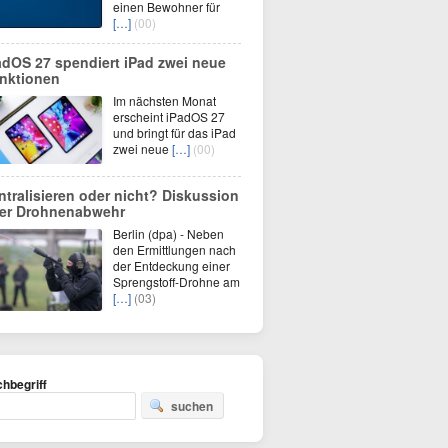
einen Bewohner für
[…]
(00)
adOS 27 spendiert iPad zwei neue
nktionen
Im nächsten Monat
erscheint iPadOS 27
und bringt für das iPad
zwei neue
[…]
(00)
ntralisieren oder nicht? Diskussion
er Drohnenabwehr
Berlin (dpa) - Neben
den Ermittlungen nach
der Entdeckung einer
Sprengstoff-Drohne am
[…]
(03)
hbegriff
suchen