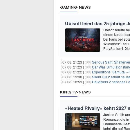
GAMING-NEWS
Ubisoft feiert das 25-jährig
Ubisoft feierte 
einem kostenlose
bei Fans beliebt
Wildlands: Last R
PlayStation4, X
07.08. 21:23 |
(00)
Serious Sam: Shatterver
07.08. 21:23 |
(00)
Car Was Simulator starte
07.08. 21:22 |
(00)
Expeditions: Samurai – 
07.08. 19:30 |
(00)
Silent Hill 2 erhält ne
07.08. 18:59 |
(00)
Helldivers 2 hebt das L
KINO/TV-NEWS
«Heated Rivalry» kehrt 2027 
Justice Smith und
Romanze, die in
Dramaserie Heate
kehrt die auf R