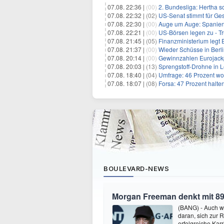
07.08. 22:36 |
(00)
2. Bundesliga: Hertha s
07.08. 22:32 |
(02)
US-Senat stimmt für Ge
07.08. 22:30 |
(00)
Auge um Auge: Spanien k
07.08. 22:21 |
(00)
US-Börsen legen zu - T
07.08. 21:45 |
(05)
Finanzministerium legt 
07.08. 21:37 |
(00)
Wieder Schüsse in Berl
07.08. 20:14 |
(00)
Gewinnzahlen Eurojackp
07.08. 20:03 |
(13)
Sprengstoff-Drohne in L
07.08. 18:40 |
(04)
Umfrage: 46 Prozent wol
07.08. 18:07 |
(08)
Forsa: 47 Prozent halte
BOULEVARD-NEWS
Morgan Freeman denkt mit 89
(BANG) - Auch w
daran, sich zur 
erfolgreiche Kar