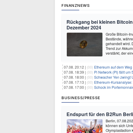
FINANZNEWS
Rückgang bei kleinen Bitcoin
Dezember 2024
Große Bitcoin-In
Bestände, währe
gehandelt wird. 
Trend zur Akkumu
verstärkt, der ei
07.08. 20:12 |
(00)
Ethereum auf dem Weg zu $5.00
07.08. 18:39 |
(00)
Pi Network (PI) fällt um
07.08. 18:00 |
(00)
Schwacher Yen zwingt US
07.08. 17:13 |
(00)
Ethereum-Kursanalyse: K
07.08. 17:00 |
(00)
Schock im Portemonnaie:
BUSINESS/PRESSE
Endspurt für den B2Run Berl
Berlin, 07.08.20
können sich Unt
Olympiastadion