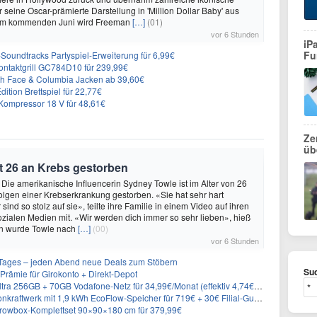
 seine Oscar-prämierte Darstellung in 'Million Dollar Baby' aus
 Im kommenden Juni wird Freeman
[…]
(01)
vor 6 Stunden
iP
Fu
n-Soundtracks Partyspiel-Erweiterung für 6,99€
 Kontaktgrill GC784D10 für 239,99€
rth Face & Columbia Jacken ab 39,60€
ition Brettspiel für 22,77€
ompressor 18 V für 48,61€
Ze
üb
t 26 an Krebs gestorben
 Die amerikanische Influencerin Sydney Towle ist im Alter von 26
lgen einer Krebserkrankung gestorben. «Sie hat sehr hart
sind so stolz auf sie», teilte ihre Familie in einem Video auf ihren
sozialen Medien mit. «Wir werden dich immer so sehr lieben», hieß
n wurde Towle nach
[…]
(00)
vor 6 Stunden
ages – jeden Abend neue Deals zum Stöbern
Suc
rämie für Girokonto + Direkt-Depot
 256GB + 70GB Vodafone-Netz für 34,99€/Monat (effektiv 4,74€/Monat)
aftwerk mit 1,9 kWh EcoFlow-Speicher für 719€ + 30€ Filial-Gutschein
rowbox-Komplettset 90×90×180 cm für 379,99€