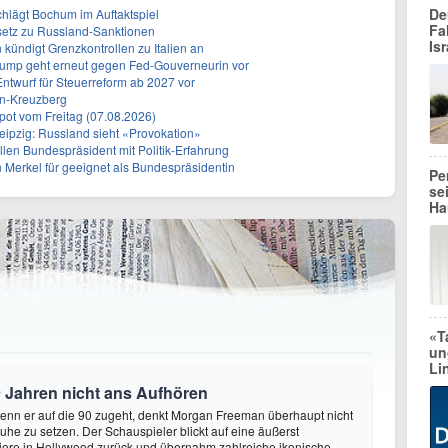
De
chlägt Bochum im Auftaktspiel
Fa
setz zu Russland-Sanktionen
Isr
ündigt Grenzkontrollen zu Italien an
rump geht erneut gegen Fed-Gouverneurin vor
Entwurf für Steuerreform ab 2027 vor
in-Kreuzberg
ot vom Freitag (07.08.2026)
eipzig: Russland sieht «Provokation»
len Bundespräsident mit Politik-Erfahrung
n Merkel für geeignet als Bundespräsidentin
Pe
se
Ha
«T
un
Li
 Jahren nicht ans Aufhören
enn er auf die 90 zugeht, denkt Morgan Freeman überhaupt nicht
Ruhe zu setzen. Der Schauspieler blickt auf eine äußerst
riere in Hollywood zurück und übernahm zahlreiche ikonische