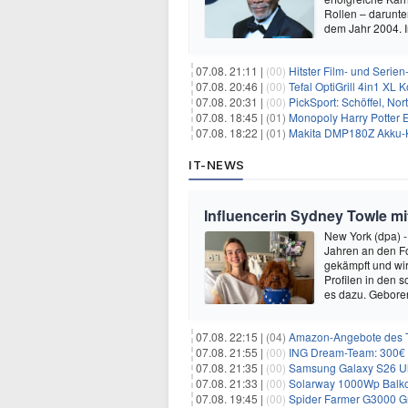
Rollen – darunter
dem Jahr 2004.
07.08. 21:11 |
(00)
Hitster Film- und Serie
07.08. 20:46 |
(00)
Tefal OptiGrill 4in1 XL
07.08. 20:31 |
(00)
PickSport: Schöffel, No
07.08. 18:45 |
(01)
Monopoly Harry Potter Ed
07.08. 18:22 |
(01)
Makita DMP180Z Akku-K
IT-NEWS
Influencerin Sydney Towle mi
New York (dpa) -
Jahren an den Fo
gekämpft und wir 
Profilen in den 
es dazu. Gebore
07.08. 22:15 |
(04)
Amazon-Angebote des T
07.08. 21:55 |
(00)
ING Dream-Team: 300€ P
07.08. 21:35 |
(00)
Samsung Galaxy S26 Ultra
07.08. 21:33 |
(00)
Solarway 1000Wp Balkonkr
07.08. 19:45 |
(00)
Spider Farmer G3000 G