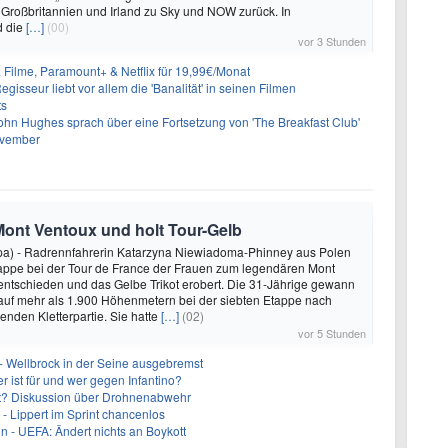
 Großbritannien und Irland zu Sky und NOW zurück. In
d die
[…]
(00)
vor 3 Stunden
& Filme, Paramount+ & Netflix für 19,99€/Monat
gisseur liebt vor allem die 'Banalität' in seinen Filmen
ts
ohn Hughes sprach über eine Fortsetzung von 'The Breakfast Club'
ovember
Mont Ventoux und holt Tour-Gelb
pa) - Radrennfahrerin Katarzyna Niewiadoma-Phinney aus Polen
tappe bei der Tour de France der Frauen zum legendären Mont
 entschieden und das Gelbe Trikot erobert. Die 31-Jährige gewann
auf mehr als 1.900 Höhenmetern bei der siebten Etappe nach
enden Kletterpartie. Sie hatte
[…]
(02)
vor 5 Stunden
- Wellbrock in der Seine ausgebremst
 ist für und wer gegen Infantino?
cht? Diskussion über Drohnenabwehr
- Lippert im Sprint chancenlos
in - UEFA: Ändert nichts an Boykott