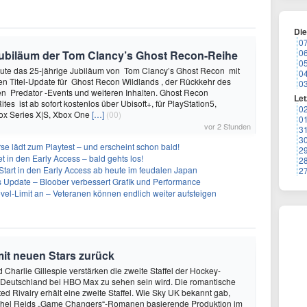
Di
0
0
e Jubiläum der Tom Clancy’s Ghost Recon-Reihe
0
heute das 25-jährige Jubiläum von Tom Clancy’s Ghost Recon mit
0
n Titel-Update für Ghost Recon Wildlands , der Rückkehr des
0
en Predator -Events und weiteren Inhalten. Ghost Recon
Let
ites ist ab sofort kostenlos über Ubisoft+, für PlayStation5,
0
box Series X|S, Xbox One
[…]
(00)
0
vor 2 Stunden
3
3
se lädt zum Playtest – und erscheint schon bald!
2
t in den Early Access – bald gehts los!
2
Start in den Early Access ab heute im feudalen Japan
2
ues Update – Bloober verbessert Grafik und Performance
evel-Limit an – Veteranen können endlich weiter aufsteigen
mit neuen Stars zurück
 Charlie Gillespie verstärken die zweite Staffel der Hockey-
 Deutschland bei HBO Max zu sehen sein wird. Die romantische
d Rivalry erhält eine zweite Staffel. Wie Sky UK bekannt gab,
achel Reids „Game Changers“-Romanen basierende Produktion im