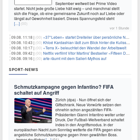
September weltweit bei Prime Video
startet. Nicht jede große Liebe hält ewig – und manchmal stellt
sich die Frage, ob eine gemeinsame Zukunft noch auf Liebe oder
längst auf Gewohnheit basiert. Dieses Spannungsfeld steht
[…]
(00)
vor 1 Stunde
09.08. 11:18 |
(00)
«37°Leben» startet Dreiteiler über persönliche Neuanfänge
09.08. 10:43 |
(00)
Khloé Kardashian lädt zum Blick hinter die Kulissen ihres Freundeskreises
09.08. 10:17 |
(00)
«Terra X» beleuchtet den Wandel der Arbeitswelt
09.08. 09:42 |
(00)
Netflix verfilmt Vitor Martins' Bestseller «Fifteen Days»
09.08. 09:16 |
(00)
arte räumt mit dem Salieri-Mythos auf
SPORT-NEWS
Schmutzkampagne gegen Infantino? FIFA
schaltet auf Angriff
Zürich (dpa) - Nun öffnet sich der
Giftschrank. Neue Vorwürfe setzen den
ohnehin schon angezählten FIFA-
Präsidenten Gianni Infantino weiter unter
Druck. Der Fußball-Weltverband schaltet
indes in den Angriffsmodus. In der
europäischen Nacht zum Sonntag wetterte die FIFA gegen eine
angebliche Schmutzkampagne gegen ihren gewählten Boss.
«Immer deutlicher
[…]
(01)