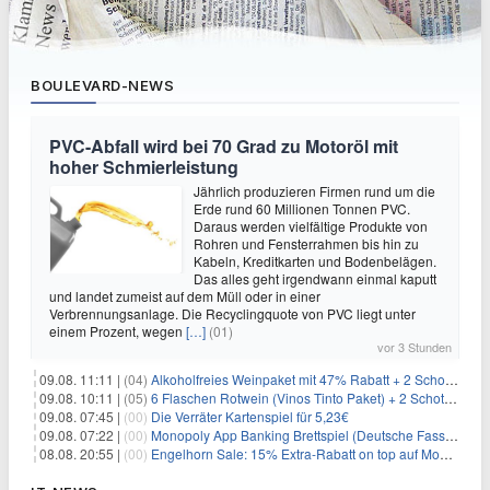
BOULEVARD-NEWS
PVC-Abfall wird bei 70 Grad zu Motoröl mit
hoher Schmierleistung
Jährlich produzieren Firmen rund um die
Erde rund 60 Millionen Tonnen PVC.
Daraus werden vielfältige Produkte von
Rohren und Fensterrahmen bis hin zu
Kabeln, Kreditkarten und Bodenbelägen.
Das alles geht irgendwann einmal kaputt
und landet zumeist auf dem Müll oder in einer
Verbrennungsanlage. Die Recyclingquote von PVC liegt unter
einem Prozent, wegen
[…]
(01)
vor 3 Stunden
09.08. 11:11 |
(04)
Alkoholfreies Weinpaket mit 47% Rabatt + 2 Schott Zwiesel Gläser GRATIS für 29,99€
09.08. 10:11 |
(05)
6 Flaschen Rotwein (Vinos Tinto Paket) + 2 Schott Zwiesel Gläser für 25,99€ inkl. Versand
09.08. 07:45 |
(00)
Die Verräter Kartenspiel für 5,23€
09.08. 07:22 |
(00)
Monopoly App Banking Brettspiel (Deutsche Fassung) für 9,84€
08.08. 20:55 |
(00)
Engelhorn Sale: 15% Extra-Rabatt on top auf Mode- und Sport-Artikel