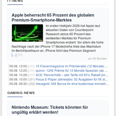
IT-NEWS
Apple beherrscht 65 Prozent des globalen
Premium-Smartphone-Marktes
Im ersten Halbjahr 2026 hat Apple laut
aktuellen Daten von Counterpoint
Research stolze 65 Prozent des
weltweiten Marktes für Premium-
Smartphones erobert. Vor allem die hohe
Nachfrage nach der iPhone 17 Modellreihe trieb das Wachstum
im Berichtszeitraum an. iPhone führt das Premium-Segment
[…]
(00)
vor 24 Stunden
09.08. 13:00 |
(00)
10 Frauenmagazine im Prämienabo (12 Monate) mit Prämien bis zu 225€
09.08. 12:25 |
(00)
quiron: 120€ Prämie für 12 Monate Sparplan (ab 100€/Monat)
09.08. 10:28 |
(00)
ACE: Pannenhilfe – alle Tarife mit 50% Rabatt (im ersten Jahr)
09.08. 10:00 |
(01)
Focus E-Paper Jahresabo: 52 Ausgaben für 5€ statt 207,48€ – per Formular kündbar!
09.08. 09:30 |
(02)
Hausgold: 50€ Bonus für eine kostenlose Immobilienbewertung
GAMING-NEWS
Nintendo Museum: Tickets könnten für
ungültig erklärt werden!