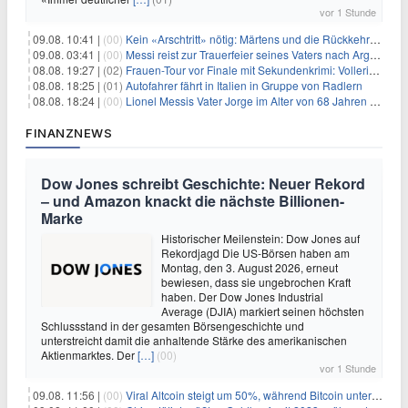
vor 1 Stunde
09.08. 10:41 |
(00)
Kein «Arschtritt» nötig: Märtens und die Rückkehr nach Paris
09.08. 03:41 |
(00)
Messi reist zur Trauerfeier seines Vaters nach Argentinien
08.08. 19:27 |
(02)
Frauen-Tour vor Finale mit Sekundenkrimi: Vollering in Gelb
08.08. 18:25 |
(01)
Autofahrer fährt in Italien in Gruppe von Radlern
08.08. 18:24 |
(00)
Lionel Messis Vater Jorge im Alter von 68 Jahren gestorben
FINANZNEWS
Dow Jones schreibt Geschichte: Neuer Rekord
– und Amazon knackt die nächste Billionen-
Marke
Historischer Meilenstein: Dow Jones auf
Rekordjagd Die US-Börsen haben am
Montag, den 3. August 2026, erneut
bewiesen, dass sie ungebrochen Kraft
haben. Der Dow Jones Industrial
Average (DJIA) markiert seinen höchsten
Schlussstand in der gesamten Börsengeschichte und
unterstreicht damit die anhaltende Stärke des amerikanischen
Aktienmarktes. Der
[…]
(00)
vor 1 Stunde
09.08. 11:56 |
(00)
Viral Altcoin steigt um 50%, während Bitcoin unter $65.000 fällt