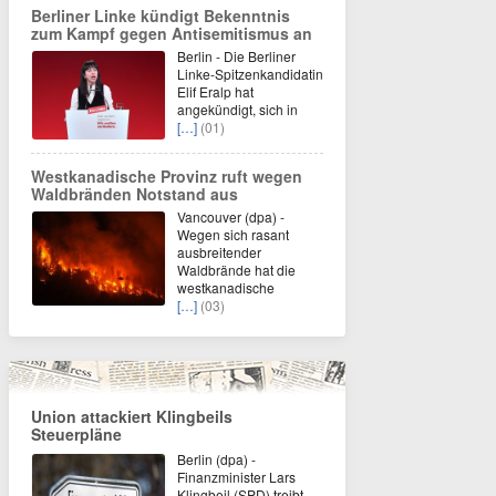
Berliner Linke kündigt Bekenntnis
zum Kampf gegen Antisemitismus an
Berlin - Die Berliner
Linke-Spitzenkandidatin
Elif Eralp hat
angekündigt, sich in
[…]
(01)
Westkanadische Provinz ruft wegen
Waldbränden Notstand aus
Vancouver (dpa) -
Wegen sich rasant
ausbreitender
Waldbrände hat die
westkanadische
[…]
(03)
Union attackiert Klingbeils
Steuerpläne
Berlin (dpa) -
Finanzminister Lars
Klingbeil (SPD) treibt