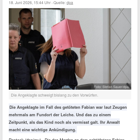
18. Juni 2026, 15:44 Uhr
·
Quelle:
dpa
Foto: Stefan Sauer/dpa
Die Angeklagte schweigt bislang zu den Vorwürfen.
Die Angeklagte im Fall des getöteten Fabian war laut Zeugen
mehrmals am Fundort der Leiche. Und das zu einem
Zeitpunkt, als das Kind noch als vermisst galt. Ihr Anwalt
macht eine wichtige Ankündigung.
Rostock (dpa/mv) - Die des Mordes an dem achtjährigen Fabian