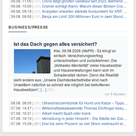
09.08. 11:00 |
(00)
China tätigt größten Goldkauf seit 2023, während Goldpreis um 8% steigt
09.08. 10:00 |
(00)
Cramer schlägt Alarm: Warum dieser Börsen-Crash die beste Einstiegschance seit Monaten ist
09.08. 09:19 |
(00)
Analysten erwarten stärkste Kursumkehr für XRP, während Polymarket skeptisch bleibt
09.08. 09:00 |
(00)
Barça am Limit: 200 Millionen Euro in zwei Stunden – warum dieser Schuldentrip hochgefährlich wird
BUSINESS/PRESSE
Ist das Dach gegen alles versichert?
Kiel, 09.08.2026 (lifePR) - Es klingt so
einfach: Versicherungsvertrag
unterschreiben und zurücklehnen. Die
„Vollkasko-Mentalität“ vieler Hausbesitzer
und Hausverwaltungen kann sich im
Schadensfall rächen. Denn die Realität
sieht anders aus: „Unsere Dachdeckerbetriebe sind nach
Unwettern natürlich so schnell wie möglich bei betroffenen
Hausbesitzern“,
[…]
(00)
vor 5 Stunden
08.08. 08:00 |
(00)
Ultraschallzahnbürste für Hund und Katze – Tipps zur erfolgreichen Eingewöhnung
07.08. 16:47 |
(00)
Wirtschaftsstaatssekretär Thomas Dörflinger besucht Handwerksbetrieb im Kammerbezirk Freiburg
07.08. 16:31 |
(00)
Arbeit macht Spaß oder krank
07.08. 16:10 |
(00)
Vernetzung in jeder Hinsicht – Die Städte der Zukunft sind grün-blau
07.08. 15:29 |
(01)
Drei bis zehn Prozent, so viel Strom verbraucht ein Aufzug im Gebäude