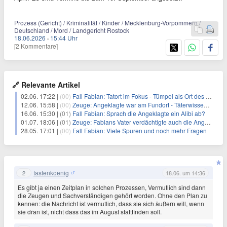
Prozess (Gericht) / Kriminalität / Kinder / Mecklenburg-Vorpommern /
Deutschland / Mord / Landgericht Rostock
18.06.2026
·
15:44 Uhr
[2 Kommentare]
🔗 Relevante Artikel
02.06. 17:22 |
(00)
Fall Fabian: Tatort im Fokus - Tümpel als Ort des Grauens
12.06. 15:58 |
(00)
Zeuge: Angeklagte war am Fundort - Täterwissen oder Zufall?
16.06. 15:30 |
(01)
Fall Fabian: Sprach die Angeklagte ein Alibi ab?
01.07. 18:06 |
(01)
Zeuge: Fabians Vater verdächtigte auch die Angeklagte
28.05. 17:01 |
(00)
Fall Fabian: Viele Spuren und noch mehr Fragen
tastenkoenig
2
18.06. um 14:36
Es gibt ja einen Zeitplan in solchen Prozessen, Vermutlich sind dann
die Zeugen und Sachverständigen gehört worden. Ohne den Plan zu
kennen: die Nachricht ist vermutlich, dass sie sich äußern will, wenn
sie dran ist, nicht dass das im August stattfinden soll.