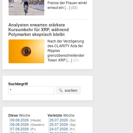
France der Frauen winkt
erneut ein
[…]
(02)
Analysten erwarten stärkste
Kursumkehr für XRP, während
Polymarket skeptisch bleibt
Nach der Verzögerung
des CLARITY Acts fiel
Ripples
grenzüberschreitender
Token XRP
[…]
(00)
Suchbegriff
suchen
Diese
Woche
Vorletzte
Woche
09.08.2026
26.07.2026
(Heute)
(So)
08.08.2026
25.07.2026
(Gestern)
(Sa)
07.08.2026
24.07.2026
(Fr)
(Fr)