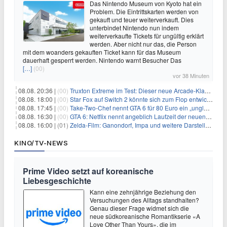
Das Nintendo Museum von Kyoto hat ein
Problem. Die Eintrittskarten werden von
gekauft und teuer weiterverkauft. Dies
unterbindet Nintendo nun indem
weiterverkaufte Tickets für ungültig erklärt
werden. Aber nicht nur das, die Person
mit dem woanders gekauften Ticket kann für das Museum
dauerhaft gesperrt werden. Nintendo warnt Besucher Das
[…]
(00)
vor 38 Minuten
08.08. 20:36 |
(00)
Truxton Extreme im Test: Dieser neue Arcade-Klassiker verzeiht dir gar nichts
08.08. 18:00 |
(00)
Star Fox auf Switch 2 könnte sich zum Flop entwickeln
08.08. 17:45 |
(00)
Take-Two-Chef nennt GTA 6 für 80 Euro ein „unglaubliches Schnäppchen“
08.08. 16:30 |
(00)
GTA 6: Netflix nennt angeblich Laufzeit der neuen Gameplay-Präsentation
08.08. 16:00 |
(01)
Zelda-Film: Ganondorf, Impa und weitere Darsteller sollen feststehen
KINO/TV-NEWS
Prime Video setzt auf koreanische
Liebesgeschichte
Kann eine zehnjährige Beziehung den
Versuchungen des Alltags standhalten?
Genau dieser Frage widmet sich die
neue südkoreanische Romantikserie «A
Love Other Than Yours», die im