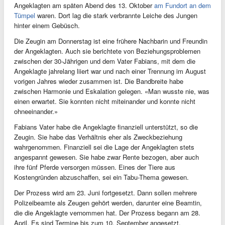
Angeklagten am späten Abend des 13. Oktober
am Fundort an dem
Tümpel
waren. Dort lag die stark verbrannte Leiche des Jungen
hinter einem Gebüsch.
Die Zeugin am Donnerstag ist eine frühere Nachbarin und Freundin
der Angeklagten. Auch sie berichtete von Beziehungsproblemen
zwischen der 30-Jährigen und dem Vater Fabians, mit dem die
Angeklagte jahrelang liiert war und nach einer Trennung im August
vorigen Jahres wieder zusammen ist. Die Bandbreite habe
zwischen Harmonie und Eskalation gelegen. «Man wusste nie, was
einen erwartet. Sie konnten nicht miteinander und konnte nicht
ohneeinander.»
Fabians Vater habe die Angeklagte finanziell unterstützt, so die
Zeugin. Sie habe das Verhältnis eher als Zweckbeziehung
wahrgenommen. Finanziell sei die Lage der Angeklagten stets
angespannt gewesen. Sie habe zwar Rente bezogen, aber auch
ihre fünf Pferde versorgen müssen. Eines der Tiere aus
Kostengründen abzuschaffen, sei ein Tabu-Thema gewesen.
Der Prozess wird am 23. Juni fortgesetzt. Dann sollen mehrere
Polizeibeamte als Zeugen gehört werden, darunter eine Beamtin,
die die Angeklagte vernommen hat. Der Prozess begann am 28.
April. Es sind Termine bis zum 10. September angesetzt.