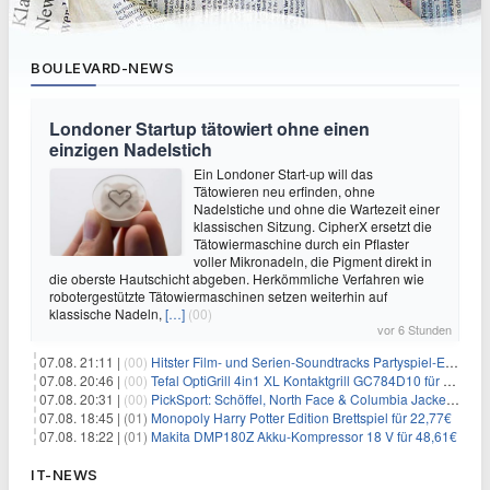
BOULEVARD-NEWS
Londoner Startup tätowiert ohne einen
einzigen Nadelstich
Ein Londoner Start-up will das
Tätowieren neu erfinden, ohne
Nadelstiche und ohne die Wartezeit einer
klassischen Sitzung. CipherX ersetzt die
Tätowiermaschine durch ein Pflaster
voller Mikronadeln, die Pigment direkt in
die oberste Hautschicht abgeben. Herkömmliche Verfahren wie
robotergestützte Tätowiermaschinen setzen weiterhin auf
klassische Nadeln,
[…]
(00)
vor 6 Stunden
07.08. 21:11 |
(00)
Hitster Film- und Serien-Soundtracks Partyspiel-Erweiterung für 6,99€
07.08. 20:46 |
(00)
Tefal OptiGrill 4in1 XL Kontaktgrill GC784D10 für 239,99€
07.08. 20:31 |
(00)
PickSport: Schöffel, North Face & Columbia Jacken ab 39,60€
07.08. 18:45 |
(01)
Monopoly Harry Potter Edition Brettspiel für 22,77€
07.08. 18:22 |
(01)
Makita DMP180Z Akku-Kompressor 18 V für 48,61€
IT-NEWS