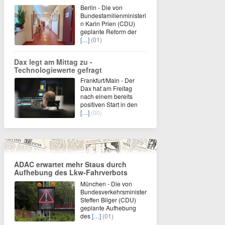
Berlin - Die von
Bundesfamilienministeri
n Karin Prien (CDU)
geplante Reform der
[…]
(01)
Dax legt am Mittag zu -
Technologiewerte gefragt
Frankfurt/Main - Der
Dax hat am Freitag
nach einem bereits
positiven Start in den
[…]
(00)
ADAC erwartet mehr Staus durch
Aufhebung des Lkw-Fahrverbots
München - Die von
Bundesverkehrsminister
Steffen Bilger (CDU)
geplante Aufhebung
des
[…]
(01)