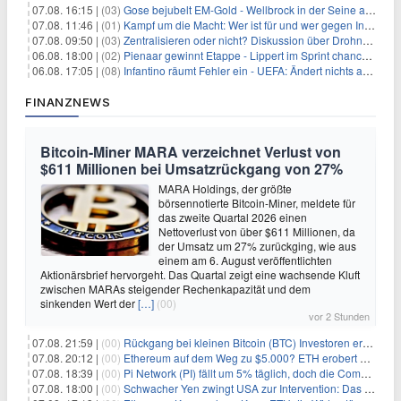
07.08. 16:15 |
(03)
Gose bejubelt EM-Gold - Wellbrock in der Seine ausgebremst
07.08. 11:46 |
(01)
Kampf um die Macht: Wer ist für und wer gegen Infantino?
07.08. 09:50 |
(03)
Zentralisieren oder nicht? Diskussion über Drohnenabwehr
06.08. 18:00 |
(02)
Pienaar gewinnt Etappe - Lippert im Sprint chancenlos
06.08. 17:05 |
(08)
Infantino räumt Fehler ein - UEFA: Ändert nichts an Boykott
FINANZNEWS
Bitcoin-Miner MARA verzeichnet Verlust von
$611 Millionen bei Umsatzrückgang von 27%
MARA Holdings, der größte
börsennotierte Bitcoin-Miner, meldete für
das zweite Quartal 2026 einen
Nettoverlust von über $611 Millionen, da
der Umsatz um 27% zurückging, wie aus
einem am 6. August veröffentlichten
Aktionärsbrief hervorgeht. Das Quartal zeigt eine wachsende Kluft
zwischen MARAs steigender Rechenkapazität und dem
sinkenden Wert der
[…]
(00)
vor 2 Stunden
07.08. 21:59 |
(00)
Rückgang bei kleinen Bitcoin (BTC) Investoren erreicht Höchststand seit Dezember 2024
07.08. 20:12 |
(00)
Ethereum auf dem Weg zu $5.000? ETH erobert wichtige Marke zurück, während Institutionen weiter akkumulieren
07.08. 18:39 |
(00)
Pi Network (PI) fällt um 5% täglich, doch die Community bleibt optimistisch
07.08. 18:00 |
(00)
Schwacher Yen zwingt USA zur Intervention: Das größte Risiko seit 15 Jahren