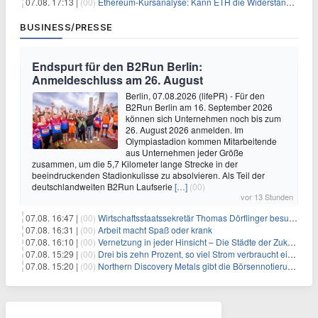
07.08. 17:13 |
(00)
Ethereum-Kursanalyse: Kann ETH die Widerstände der gleitenden Durchschnitte überwinden?
BUSINESS/PRESSE
Endspurt für den B2Run Berlin:
Anmeldeschluss am 26. August
Berlin, 07.08.2026 (lifePR) - Für den
B2Run Berlin am 16. September 2026
können sich Unternehmen noch bis zum
26. August 2026 anmelden. Im
Olympiastadion kommen Mitarbeitende
aus Unternehmen jeder Größe
zusammen, um die 5,7 Kilometer lange Strecke in der
beeindruckenden Stadionkulisse zu absolvieren. Als Teil der
deutschlandweiten B2Run Laufserie
[…]
(00)
vor 13 Stunden
07.08. 16:47 |
(00)
Wirtschaftsstaatssekretär Thomas Dörflinger besucht Handwerksbetrieb im Kammerbezirk Freiburg
07.08. 16:31 |
(00)
Arbeit macht Spaß oder krank
07.08. 16:10 |
(00)
Vernetzung in jeder Hinsicht – Die Städte der Zukunft sind grün-blau
07.08. 15:29 |
(00)
Drei bis zehn Prozent, so viel Strom verbraucht ein Aufzug im Gebäude
07.08. 15:20 |
(00)
Northern Discovery Metals gibt die Börsennotierung an der Frankfurter Wertpapierbörse bekannt