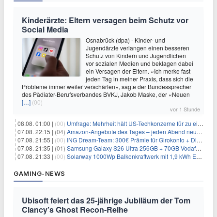
Kinderärzte: Eltern versagen beim Schutz vor
Social Media
Osnabrück (dpa) - Kinder- und
Jugendärzte verlangen einen besseren
Schutz von Kindern und Jugendlichen
vor sozialen Medien und beklagen dabei
ein Versagen der Eltern. «Ich merke fast
jeden Tag in meiner Praxis, dass sich die
Probleme immer weiter verschärfen», sagte der Bundessprecher
des Pädiater-Berufsverbandes BVKJ, Jakob Maske, der «Neuen
[…]
(00)
vor 1 Stunde
08.08. 01:00 |
(00)
Umfrage: Mehrheit hält US-Techkonzerne für zu einflussreich
07.08. 22:15 |
(04)
Amazon-Angebote des Tages – jeden Abend neue Deals zum Stöbern
07.08. 21:55 |
(00)
ING Dream-Team: 300€ Prämie für Girokonto + Direkt-Depot
07.08. 21:35 |
(01)
Samsung Galaxy S26 Ultra 256GB + 70GB Vodafone-Netz für 34,99€/Monat (effektiv 4,74€/Monat)
07.08. 21:33 |
(00)
Solarway 1000Wp Balkonkraftwerk mit 1,9 kWh EcoFlow-Speicher für 719€ + 30€ Filial-Gutschein
GAMING-NEWS
Ubisoft feiert das 25-jährige Jubiläum der Tom
Clancy’s Ghost Recon-Reihe