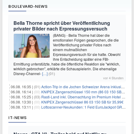
BOULEVARD-NEWS
Bella Thorne spricht über Veröffentlichung
privater Bilder nach Erpressungsversuch
(BANG) - Bella Thorne hat über die
emotionalen Folgen gesprochen, die die
Veröffentlichung privater Fotos nach
einem mutmaßlichen
Erpressungsversuch für sie hatte. Obwohl
ihre Entscheidung später eine FBI-
Ermittlung unterstützte, habe die öffentliche Reaktion sie "wirklich,
wirklich gebrochen", erklärte die Schauspielerin. Die ehemalige
Disney-Channel-
[…]
(01)
vor 4 Stunden
06.08. 16:35 |
(01)
Action-Trip in die Jochen Schweizer Arena inklusive Premium Hotel und Frühstück ab 59€ p.P.
06.08. 16:14 |
(00)
KNIPEX Zangenschlüssel 150 mm (86 03 150 SB) für 35,99€
06.08. 15:25 |
(03)
Rasti-Land inkl. Übernachtung im Premium Hotel ab 69€ p.P.
06.08. 13:30 |
(00)
KNIPEX Zangenschlüssel 86 03 150 SB für 35,99€
06.08. 13:11 |
(00)
Lottoscanner-Neukunden: 1 Feld EuroJackpot GRATIS spielen
IT-NEWS