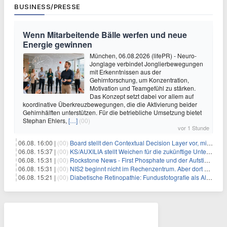
BUSINESS/PRESSE
Wenn Mitarbeitende Bälle werfen und neue
Energie gewinnen
München, 06.08.2026 (lifePR) - Neuro-
Jonglage verbindet Jonglierbewegungen
mit Erkenntnissen aus der
Gehirnforschung, um Konzentration,
Motivation und Teamgefühl zu stärken.
Das Konzept setzt dabei vor allem auf
koordinative Überkreuzbewegungen, die die Aktivierung beider
Gehirnhälften unterstützen. Für die betriebliche Umsetzung bietet
Stephan Ehlers,
[…]
(00)
vor 1 Stunde
06.08. 16:00 |
(00)
Board stellt den Contextual Decision Layer vor, mit dem Unternehmensdaten und KI-Investitionen in intelligentere Geschäftsentscheidungen umgesetzt wer
06.08. 15:37 |
(00)
KS/AUXILIA stellt Weichen für die zukünftige Unternehmensführung
06.08. 15:31 |
(00)
Rockstone News - First Phosphate und der Aufstieg der nordamerikanischen Batterie-Unabhängigkeit: Die Entstehung des Battery Valley in Québec
06.08. 15:31 |
(00)
NIS2 beginnt nicht im Rechenzentrum. Aber dort endet sie auch nicht.
06.08. 15:21 |
(00)
Diabetische Retinopathie: Fundusfotografie als Alternative zur Ophthalmoskopie