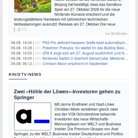
Mojang hat bestätigt, dass das Sandbox-
Spiel am 27. Oktober 2026 für die neue
Nintendo-Konsole erscheint und die
leistungsstärkere Hardware mit zahlreichen technischen
Verbesserungen ausnutzt. Release am 27. Oktober Die neue
[…]
(00)
vor 38 Minuten
06.08. 16:45 |
(00)
PS5 Pro aktiviert bessere Grafik bald automatisch, aber das Update ist kleiner als gedacht
06.08. 16:28 |
(00)
Pokémon Pokopia: So startet ihr das Bubbly Basin-DLC
06.08. 16:20 |
(00)
GTA 6 zeigt sich am 27. August ausführlich und Netflix bekommt sechs Stunden Vorsprung
06.08. 16:00 |
(00)
Nintendo Switch 2 überholt GameCube: Meilenstein schon nach kurzer Zeit erreicht
06.08. 06:12 |
(00)
Crimson Moon erscheint im September
KINO/TV-NEWS
Zwei «Höhle der Löwen»-Investoren gehen zu
Springer
Mit Janna Ensthaler und Gast-Löwe
Christian Miele verstärken gleich zwei
aus der VOX-Gründershow bekannte
Investoren das neue Wirtschafts-
Meinungsteam von WELT und Business
Insider. Die Premium-Gruppe von Axel
Springer, zu der WELT, Business Insider Deutschland und Politico