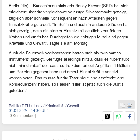
Berlin (dts) – Bundesinnenministerin Nancy Faeser (SPD) hat sich
erleichtert über die vergleichsweise ruhige Silvesternacht gezeigt,
zugleich aber schnelle Konsequenzen nach Attacken gegen
Einsatzkräfte gefordert. “In Berlin und auch in anderen Städten hat
sich gezeigt, dass ein starker Einsatz mit deutlich verstärkten
Kräften und ein frühes Durchgreifen die richtigen Mittel sind gegen
Krawalle und Gewalt”, sagte sie am Montag.
Auch die Feuerwerksverbotszonen hätten sich als “wirksames
Instrument” gezeigt. Sie fügte allerdings hinzu, dass es “überhaupt
nicht hinnehmbar” sei, dass es trotzdem erneut Angriffe mit Böllern
und Raketen gegeben habe und erneut Einsatzkräfte verletzt
worden seien. Das müsse für die Täter “deutliche strafrechtliche
Konsequenzen” haben, so Faeser. “Hier ist jetzt auch die Justiz
gefordert.”
Politik / DEU / Justiz / Kriminalität / Gewalt
01.01.2024
·
14:30 Uhr
[0 Kommentare]