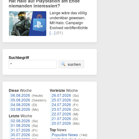
Hat Halo auf PlayStation am Ende
niemanden interessiert?
Lange wäre das völlig
undenkbar gewesen.
Mit Halo: Campaign
Evolved veröffentlichte
[…]
(01)
Suchbegriff
suchen
Diese
Woche
Vorletzte
Woche
06.08.2026
26.07.2026
(Heute)
(So)
05.08.2026
25.07.2026
(Gestern)
(Sa)
04.08.2026
24.07.2026
(Di)
(Fr)
03.08.2026
23.07.2026
(Mo)
(Do)
22.07.2026
(Mi)
Letzte
Woche
21.07.2026
(Di)
02.08.2026
(So)
20.07.2026
(Mo)
01.08.2026
(Sa)
Top
News
31.07.2026
(Fr)
30.07.2026
Populäre News
(Do)
(14d)