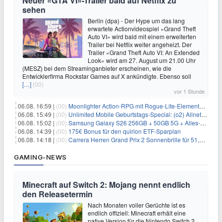
Neuer «GTA VI»-Trailer bald auf Netflix zu
sehen
Berlin (dpa) - Der Hype um das lang
erwartete Actionvideospiel «Grand Theft
Auto VI» wird bald mit einem erweiterten
Trailer bei Netflix weiter angeheizt. Der
Trailer «Grand Theft Auto VI: An Extended
Look» wird am 27. August um 21.00 Uhr
(MESZ) bei dem Streaminganbieter erscheinen, wie die
Entwicklerfirma Rockstar Games auf X ankündigte. Ebenso soll
[…]
(00)
vor 1 Stunde
06.08. 16:59 |
(00)
Moonlighter Action-RPG mit Rogue-Lite-Elementen kostenlos bei Steam
06.08. 15:49 |
(00)
Unlimited Mobile Geburtstags-Special: (o2) Allnet-Flats ab 14,99€/Monat
06.08. 15:02 |
(00)
Samsung Galaxy S26 256GB + 50GB 5G + Alles-Flat im Vodafone-Netz für 19,99€/Monat – eff. 0,20€/Monat
06.08. 14:39 |
(00)
175€ Bonus für den quirion ETF-Sparplan
06.08. 14:18 |
(00)
Carrera Herren Grand Prix 2 Sonnenbrille für 51,55€
GAMING-NEWS
Minecraft auf Switch 2: Mojang nennt endlich
den Releasetermin
Nach Monaten voller Gerüchte ist es
endlich offiziell: Minecraft erhält eine
native Version für die Nintendo Switch 2 .