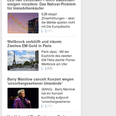
steigen trotzdem: Das Nahost-Problem
für Immobilienkäufer
EZB stoppt
Zinserhöhungen – aber
die Märkte spielen nicht
mit Die Europäische
[…]
(00)
Wellbrock verblüfft und träumt:
Zweites EM-Gold in Paris
Paris (dpa) - Mit der
Euphorie des zweiten
EM-Titels dachte Florian
Wellbrock am Ufer
[…]
(03)
Barry Manilow cancelt Konzert wegen
'unvorhergesehener Umstände'
(BANG) - Barry Manilow
hat ein Konzert
kurzfristig aufgrund
"unvorhergesehener
[…]
(00)