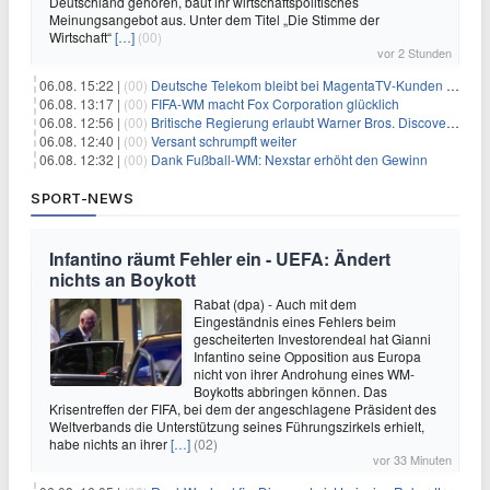
Deutschland gehören, baut ihr wirtschaftspolitisches
Meinungsangebot aus. Unter dem Titel „Die Stimme der
Wirtschaft“
[…]
(00)
vor 2 Stunden
06.08. 15:22 |
(00)
Deutsche Telekom bleibt bei MagentaTV-Kunden vage
06.08. 13:17 |
(00)
FIFA-WM macht Fox Corporation glücklich
06.08. 12:56 |
(00)
Britische Regierung erlaubt Warner Bros. Discovery-Übernahme
06.08. 12:40 |
(00)
Versant schrumpft weiter
06.08. 12:32 |
(00)
Dank Fußball-WM: Nexstar erhöht den Gewinn
SPORT-NEWS
Infantino räumt Fehler ein - UEFA: Ändert
nichts an Boykott
Rabat (dpa) - Auch mit dem
Eingeständnis eines Fehlers beim
gescheiterten Investorendeal hat Gianni
Infantino seine Opposition aus Europa
nicht von ihrer Androhung eines WM-
Boykotts abbringen können. Das
Krisentreffen der FIFA, bei dem der angeschlagene Präsident des
Weltverbands die Unterstützung seines Führungszirkels erhielt,
habe nichts an ihrer
[…]
(02)
vor 33 Minuten