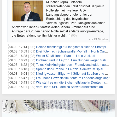
München (dpa) - Mit dem
stellvertretenden Fraktionschef Benjamin
Nolte steht ein weiterer AfD-
Landtagsabgeordneter unter der
Beobachtung des bayerischen
Verfassungsschutzes. Das geht aus einer
Antwort von Innen-Staatssekretär Sandro Kirchner auf eine
Anfrage der Grünen hervor. Nolte selbst erklärte auf dpa-Anfrage,
die Entscheidung sei ihm bisher nicht
[…]
(00)
vor 24 Minuten
06.08. 17:14 |
(02)
Reiche rechtfertigt nur langsam sinkende Strompreise
06.08. 16:59 |
(01)
Drei Tote nach Schusswaffen-Vorfall in North Carolina
06.08. 16:28 |
(02)
Weiter 50 Millionen Euro im Lotto-Jackpot
06.08. 16:23 |
(00)
Drohnenfund in Leipzig: Ermittlungen wegen Sabotage und Spionage
06.08. 16:22 |
(06)
Totes Kleinkind gefunden - Fremdverschulden ausgeschlossen
06.08. 16:18 |
(00)
Sprengstoff-Drohne in Leipzig: Semtex im Spiel
06.08. 16:04 |
(00)
Niedrigwasser: Bilger will Güter auf Straßen und Schienen bringen
06.08. 15:47 |
(02)
Frau nach Gewalttat im Zentrum Londons angeklagt
06.08. 15:43 |
(01)
Wie steht es um die Sicherheitslage in Deutschland?
06.08. 15:21 |
(00)
Verdi lehnt SPD-Idee zu Schwerarbeitsrente ab