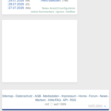
29.07.2026
Heiß diskutiert
(Mi)
(14d)
28.07.2026
(Di)
27.07.2026
(Mo)
News-Ansicht konfigurieren
meine Kommentare
|
Ignore
|
Notifies
Sitemap
·
Datenschutz
·
AGB
·
Mediadaten
·
Impressum
·
Home
·
Forum
·
News
·
Werben
·
Hilfe/FAQ
·
API
·
RSS
♡
mit
seit 1999
▲
nach oben