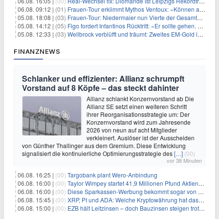
06.08. 16:05 |
(00)
Real-Wechsel fix: Diomande ist Leipzigs Rekordtransfer
06.08. 09:12 |
(01)
Frauen-Tour erklimmt Mythos Ventoux: «Können alles schaffen»
05.08. 18:08 |
(03)
Frauen-Tour: Niedermaier nun Vierte der Gesamtwertung
05.08. 14:12 |
(05)
Figo fordert Infantinos Rücktritt: «Er sollte gehen. Jetzt»
05.08. 12:33 |
(03)
Wellbrock verblüfft und träumt: Zweites EM-Gold in Paris
FINANZNEWS
Schlanker und effizienter: Allianz schrumpft
Vorstand auf 8 Köpfe – das steckt dahinter
Allianz schlankt Konzernvorstand ab Die
Allianz SE setzt einen weiteren Schritt
ihrer Reorganisationsstrategie um: Der
Konzernvorstand wird zum Jahresende
2026 von neun auf acht Mitglieder
verkleinert. Auslöser ist der Ausscheiden
von Günther Thallinger aus dem Gremium. Diese Entwicklung
signalisiert die kontinuierliche Optimierungsstrategie des
[…]
(00)
vor 38 Minuten
06.08. 16:25 |
(00)
Targobank plant Wero-Anbindung
06.08. 16:00 |
(00)
Taylor Wimpey startet 41,9 Millionen Pfund Aktienrückkauf – was Anleger wissen müssen
06.08. 16:00 |
(00)
Diese Sparkassen-Werbung bekommt sogar von der Konkurrenz Lob
06.08. 15:45 |
(00)
XRP, PI und ADA: Welche Kryptowährung hat das größte Potenzial im nächsten Bullenmarkt?
06.08. 15:00 |
(00)
EZB hält Leitzinsen – doch Bauzinsen steigen trotzdem: Das Nahost-Problem für Immobilienkäufer