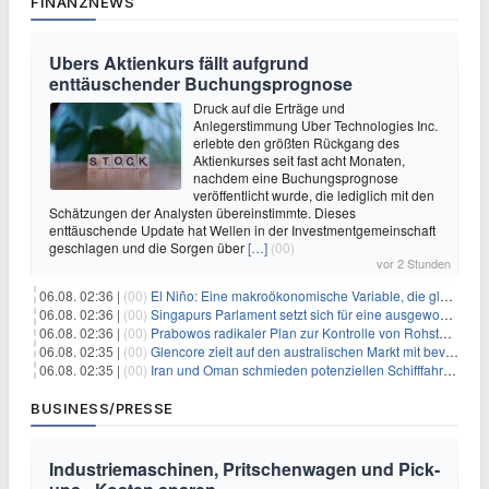
FINANZNEWS
Ubers Aktienkurs fällt aufgrund
enttäuschender Buchungsprognose
Druck auf die Erträge und
Anlegerstimmung Uber Technologies Inc.
erlebte den größten Rückgang des
Aktienkurses seit fast acht Monaten,
nachdem eine Buchungsprognose
veröffentlicht wurde, die lediglich mit den
Schätzungen der Analysten übereinstimmte. Dieses
enttäuschende Update hat Wellen in der Investmentgemeinschaft
geschlagen und die Sorgen über
[…]
(00)
vor 2 Stunden
06.08. 02:36 |
(00)
El Niño: Eine makroökonomische Variable, die globale Wirtschaftslandschaften umgestaltet
06.08. 02:36 |
(00)
Singapurs Parlament setzt sich für eine ausgewogene wirtschaftliche Zukunft ein
06.08. 02:36 |
(00)
Prabowos radikaler Plan zur Kontrolle von Rohstoffexporten steht vor konkurrierenden Visionen
06.08. 02:35 |
(00)
Glencore zielt auf den australischen Markt mit bevorstehendem Sekundärlisting
06.08. 02:35 |
(00)
Iran und Oman schmieden potenziellen Schifffahrtsvertrag im Hormuskanal
BUSINESS/PRESSE
Industriemaschinen, Pritschenwagen und Pick-