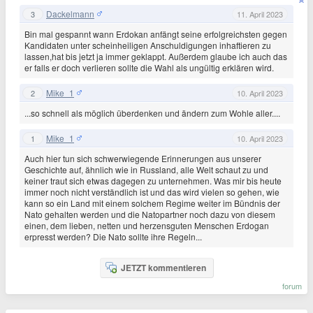
Dackelmann
3
11. April 2023
Bin mal gespannt wann Erdokan anfängt seine erfolgreichsten gegen
Kandidaten unter scheinheiligen Anschuldigungen inhaftieren zu
lassen,hat bis jetzt ja immer geklappt. Außerdem glaube ich auch das
er falls er doch verlieren sollte die Wahl als ungültig erklären wird.
Mike_1
2
10. April 2023
...so schnell als möglich überdenken und ändern zum Wohle aller....
Mike_1
1
10. April 2023
Auch hier tun sich schwerwiegende Erinnerungen aus unserer
Geschichte auf, ähnlich wie in Russland, alle Welt schaut zu und
keiner traut sich etwas dagegen zu unternehmen. Was mir bis heute
immer noch nicht verständlich ist und das wird vielen so gehen, wie
kann so ein Land mit einem solchem Regime weiter im Bündnis der
Nato gehalten werden und die Natopartner noch dazu von diesem
einen, dem lieben, netten und herzensguten Menschen Erdogan
erpresst werden? Die Nato sollte ihre Regeln...
JETZT kommentieren
forum