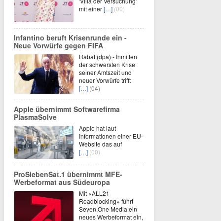
'Villa der Versuchung'
mit einer
[…]
(00)
Infantino beruft Krisenrunde ein -
Neue Vorwürfe gegen FIFA
Rabat (dpa) - Inmitten
der schwersten Krise
seiner Amtszeit und
neuer Vorwürfe trifft
[…]
(04)
Apple übernimmt Softwarefirma
PlasmaSolve
Apple hat laut
Informationen einer EU-
Website das auf
[…]
(00)
ProSiebenSat.1 übernimmt MFE-
Werbeformat aus Südeuropa
Mit «ALL21
Roadblocking» führt
Seven.One Media ein
neues Werbeformat ein,