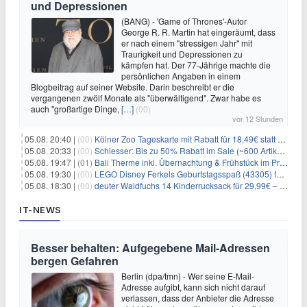
und Depressionen
(BANG) - 'Game of Thrones'-Autor
George R. R. Martin hat eingeräumt, dass
er nach einem "stressigen Jahr" mit
Traurigkeit und Depressionen zu
kämpfen hat. Der 77-Jährige machte die
persönlichen Angaben in einem
Blogbeitrag auf seiner Website. Darin beschreibt er die
vergangenen zwölf Monate als "überwältigend". Zwar habe es
auch "großartige Dinge,
[…]
(00)
vor 12 Stunden
05.08. 20:40 |
(00)
Kölner Zoo Tageskarte mit Rabatt für 18,49€ statt 29,50€ – einlösbar bis Dezember
05.08. 20:33 |
(00)
Schiesser: Bis zu 50% Rabatt im Sale (~600 Artikel zur Auswahl)
05.08. 19:47 |
(01)
Bali Therme inkl. Übernachtung & Frühstück im Premium Hotel (Bad Oeynhausen) ab 89€ p.P.
05.08. 19:30 |
(00)
LEGO Disney Ferkels Geburtstagsspaß (43305) für 29,10€
05.08. 18:30 |
(00)
deuter Waldfuchs 14 Kinderrucksack für 29,99€ – Amber-maple
IT-NEWS
Besser behalten: Aufgegebene Mail-Adressen
bergen Gefahren
Berlin (dpa/tmn) - Wer seine E-Mail-
Adresse aufgibt, kann sich nicht darauf
verlassen, dass der Anbieter die Adresse