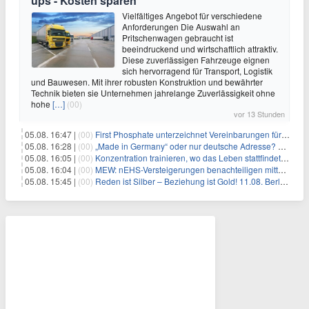
ups - Kosten sparen
Vielfältiges Angebot für verschiedene
Anforderungen Die Auswahl an
Pritschenwagen gebraucht ist
beeindruckend und wirtschaftlich attraktiv.
Diese zuverlässigen Fahrzeuge eignen
sich hervorragend für Transport, Logistik
und Bauwesen. Mit ihrer robusten Konstruktion und bewährter
Technik bieten sie Unternehmen jahrelange Zuverlässigkeit ohne
hohe
[…]
(00)
vor 13 Stunden
05.08. 16:47 |
(00)
First Phosphate unterzeichnet Vereinbarungen für nicht zu refundierende Zuwendungen in Höhe von 4,84 Mio. $ von der kanadischen Regierung für Straßeninfrastruktur und Stromübertragungsleitungen
05.08. 16:28 |
(00)
„Made in Germany“ oder nur deutsche Adresse? So erkennen Sie, wo Ihre Leiterplatten wirklich gefertigt werden
05.08. 16:05 |
(00)
Konzentration trainieren, wo das Leben stattfindet: Mobile EEG-Technologie bringt Neurofeedback in den Alltag
05.08. 16:04 |
(00)
MEW: nEHS-Versteigerungen benachteiligen mittelständische Unternehmen
05.08. 15:45 |
(00)
Reden ist Silber – Beziehung ist Gold! 11.08. Berlin – 18:30 Uhr