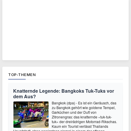
TOP-THEMEN
Knatternde Legende: Bangkoks Tuk-Tuks vor
dem Aus?
Bangkok (dpa) - Es ist ein Geräusch, das
zu Bangkok gehört wie goldene Tempel,
Garküchen und der Duft von
Zitronengras: das knatternde «tuk-tuk-
tuk» der dreirädrigen Motorrad-Rikschas.
Kaum ein Tourist verlässt Thailands
Hauptstadt, ohne wenigstens einmal in einem der offenen