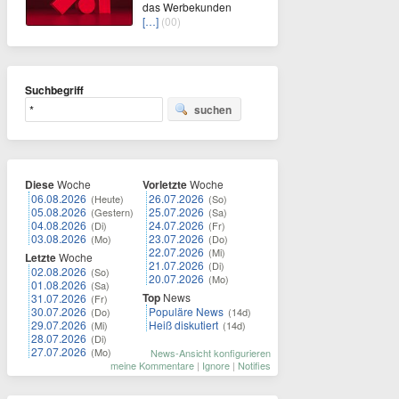
das Werbekunden
[…]
(00)
Suchbegriff
suchen
Diese
Woche
Vorletzte
Woche
06.08.2026
26.07.2026
(Heute)
(So)
05.08.2026
25.07.2026
(Gestern)
(Sa)
04.08.2026
24.07.2026
(Di)
(Fr)
03.08.2026
23.07.2026
(Mo)
(Do)
22.07.2026
(Mi)
Letzte
Woche
21.07.2026
(Di)
02.08.2026
(So)
20.07.2026
(Mo)
01.08.2026
(Sa)
Top
News
31.07.2026
(Fr)
30.07.2026
Populäre News
(Do)
(14d)
29.07.2026
Heiß diskutiert
(Mi)
(14d)
28.07.2026
(Di)
27.07.2026
(Mo)
News-Ansicht konfigurieren
meine Kommentare
|
Ignore
|
Notifies