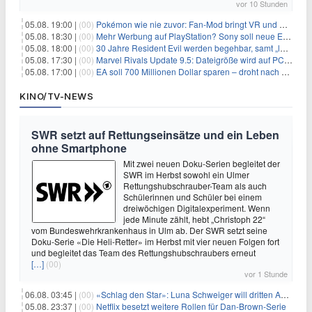
vor 10 Stunden
05.08. 19:00 |
(00)
Pokémon wie nie zuvor: Fan-Mod bringt VR und Ego-Perspektive nach Kanto
05.08. 18:30 |
(00)
Mehr Werbung auf PlayStation? Sony soll neue Einnahmequellen prüfen
05.08. 18:00 |
(00)
30 Jahre Resident Evil werden begehbar, samt „lebensgroßem Leon“
05.08. 17:30 |
(00)
Marvel Rivals Update 9.5: Dateigröße wird auf PC und Konsolen deutlich reduziert
05.08. 17:00 |
(00)
EA soll 700 Millionen Dollar sparen – droht nach der Übernahme die nächste Entlassungswelle?
KINO/TV-NEWS
SWR setzt auf Rettungseinsätze und ein Leben
ohne Smartphone
Mit zwei neuen Doku-Serien begleitet der
SWR im Herbst sowohl ein Ulmer
Rettungshubschrauber-Team als auch
Schülerinnen und Schüler bei einem
dreiwöchigen Digitalexperiment. Wenn
jede Minute zählt, hebt „Christoph 22“
vom Bundeswehrkrankenhaus in Ulm ab. Der SWR setzt seine
Doku-Serie «Die Heli-Retter» im Herbst mit vier neuen Folgen fort
und begleitet das Team des Rettungshubschraubers erneut
[…]
(00)
vor 1 Stunde
06.08. 03:45 |
(00)
«Schlag den Star»: Luna Schweiger will dritten Anlauf nutzen
05.08. 23:37 |
(00)
Netflix besetzt weitere Rollen für Dan-Brown-Serie