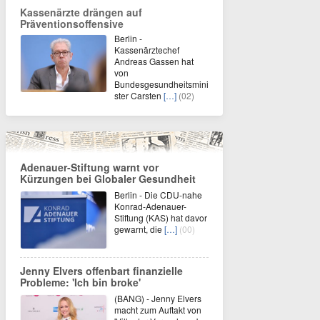
Kassenärzte drängen auf
Präventionsoffensive
Berlin -
Kassenärztechef
Andreas Gassen hat
von
Bundesgesundheitsmini
ster Carsten
[…]
(02)
Adenauer-Stiftung warnt vor
Kürzungen bei Globaler Gesundheit
Berlin - Die CDU-nahe
Konrad-Adenauer-
Stiftung (KAS) hat davor
gewarnt, die
[…]
(00)
Jenny Elvers offenbart finanzielle
Probleme: 'Ich bin broke'
(BANG) - Jenny Elvers
macht zum Auftakt von