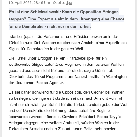
10. April 2023, 08:46 Uhr
·
Quelle:
dpa
Es ist eine Schicksalswahl: Kann die Opposition Erdogan
stoppen? Eine Expertin sieht in dem Urnengang eine Chance
für die Demokratie - nicht nur in der Türkei.
Istanbul (dpa) - Die Parlaments- und Präsidentenwahlen in der
Türkei in rund fünf Wochen senden nach Ansicht einer Expertin ein
Signal für Demokratien in der ganzen Welt.
Die Türkei unter Erdogan sei ein «Paradebeispiel für ein
wettbewerbsfähiges autoritäres Regime», in dem es zwar Wahlen
gebe, «diese aber nicht frei und fair sind», sagte Gönül Tol,
Direktorin des Türkei-Programms am Nahost-Institut in Washington
der Deutschen Presse-Agentur.
Es sei daher schwierig für die Opposition, den Gegner bei Wahlen
zu besiegen. Gelinge es trotzdem, sei das nach Ansicht von Tol
nicht nur ein wichtiger Schritt für die Türkei, sondern gebe «der Welt
und der Demokratie die Hoffnung, dass autoritäre Regime
überwunden werden können». Gewinne Präsident Recep Tayyip
Erdogan dagegen eine weitere Amtszeit, würden Wahlen in der
Türkei ihrer Ansicht nach in Zukunft keine Rolle mehr spielen.