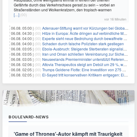
Gefährte durch das Verkehrschaos gerast zu sein – vorbei an
Straßenständen und Wolkenkratzern, den tropisch-warmen
[…]
(00)
vor 16 Minuten
06.08. 05:00 |
(00)
Adenauer-Stiftung warnt vor Kürzungen bei Globaler Gesundheit
06.08. 04:30 |
(00)
Hitze in Europa: Ärzte dringen auf verbindliche Maßnahmen
06.08. 04:00 |
(00)
Experte sieht neue Bedrohung durch bewaffnete Drohnen
06.08. 04:00 |
(00)
Schaden durch falsche Polizisten stark gestiegen
06.08. 03:05 |
(00)
Ebola-Ausbruch: Steigende Sterberaten signalisieren dringenden Bedarf an verbesserter Gesundheitsinfrastruktur
06.08. 03:05 |
(00)
Iran und Oman schließen Vereinbarung zur Sicherung des Schiffsverkehrs durch die Straße von Hormuz
06.08. 03:05 |
(00)
Neuseelands Premierminister unterstützt Referendum über das Wahlsystem: Ein Schritt in Richtung verbesserter demokratischer Beteiligung
06.08. 02:06 |
(00)
Attovia Therapeutics steigt am Debüt um 29 %, was starkes Investorenvertrauen in biotechnologische Innovation signalisiert
06.08. 02:05 |
(00)
Trumps Goldene Flotte: Eine Investition von 275 Milliarden Dollar in militärische Macht
06.08. 02:05 |
(00)
El-Sayed tritt konservativen Kritikern entgegen: Ein Blick auf die wirtschaftliche Landschaft
BOULEVARD-NEWS
'Game of Thrones'-Autor kämpft mit Traurigkeit