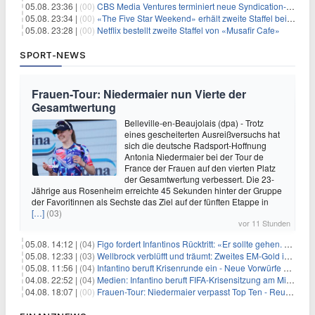
05.08. 23:36 |
(00)
CBS Media Ventures terminiert neue Syndication-Formate
05.08. 23:34 |
(00)
«The Five Star Weekend» erhält zweite Staffel bei Peacock
05.08. 23:28 |
(00)
Netflix bestellt zweite Staffel von «Musafir Cafe»
SPORT-NEWS
Frauen-Tour: Niedermaier nun Vierte der
Gesamtwertung
Belleville-en-Beaujolais (dpa) - Trotz
eines gescheiterten Ausreißversuchs hat
sich die deutsche Radsport-Hoffnung
Antonia Niedermaier bei der Tour de
France der Frauen auf den vierten Platz
der Gesamtwertung verbessert. Die 23-
Jährige aus Rosenheim erreichte 45 Sekunden hinter der Gruppe
der Favoritinnen als Sechste das Ziel auf der fünften Etappe in
[…]
(03)
vor 11 Stunden
05.08. 14:12 |
(04)
Figo fordert Infantinos Rücktritt: «Er sollte gehen. Jetzt»
05.08. 12:33 |
(03)
Wellbrock verblüfft und träumt: Zweites EM-Gold in Paris
05.08. 11:56 |
(04)
Infantino beruft Krisenrunde ein - Neue Vorwürfe gegen FIFA
04.08. 22:52 |
(04)
Medien: Infantino beruft FIFA-Krisensitzung am Mittwoch ein
04.08. 18:07 |
(00)
Frauen-Tour: Niedermaier verpasst Top Ten - Reusser siegt