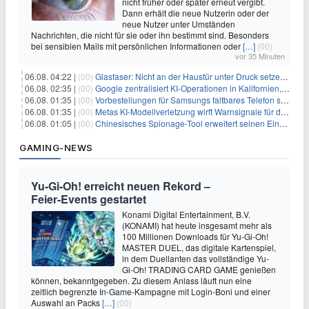
nicht früher oder später erneut vergibt.
Dann erhält die neue Nutzerin oder der
neue Nutzer unter Umständen
Nachrichten, die nicht für sie oder ihn bestimmt sind. Besonders
bei sensiblen Mails mit persönlichen Informationen oder
[…]
(00)
vor 35 Minuten
06.08. 04:22 |
(00)
Glasfaser: Nicht an der Haustür unter Druck setzen lassen
06.08. 02:35 |
(00)
Google zentralisiert KI-Operationen in Kalifornien, um Rivale Anthropic und OpenAI zu überholen
06.08. 01:35 |
(00)
Vorbestellungen für Samsungs faltbares Telefon steigen um 30 % in einem wettbewerbsintensiven Markt
06.08. 01:35 |
(00)
Metas KI-Modellverletzung wirft Warnsignale für die Technologieaufsicht auf
06.08. 01:05 |
(00)
Chinesisches Spionage-Tool erweitert seinen Einfluss auf 13 Länder und weckt Sicherheitsbedenken
GAMING-NEWS
Yu‑Gi‑Oh! erreicht neuen Rekord –
Feier‑Events gestartet
Konami Digital Entertainment, B.V.
(KONAMI) hat heute insgesamt mehr als
100 Millionen Downloads für Yu-Gi-Oh!
MASTER DUEL, das digitale Kartenspiel,
in dem Duellanten das vollständige Yu-
Gi-Oh! TRADING CARD GAME genießen
können, bekanntgegeben. Zu diesem Anlass läuft nun eine
zeitlich begrenzte In-Game-Kampagne mit Login-Boni und einer
Auswahl an Packs
[…]
(00)