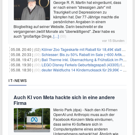
George R. R. Martin hat eingeräumt, dass
er nach einem "stressigen Jahr" mit
Traurigkeit und Depressionen zu
kämpfen hat. Der 77-Jährige machte die
persönlichen Angaben in einem
Blogbeitrag auf seiner Website. Darin beschreibt er die
vergangenen zwölf Monate als "überwältigend". Zwar habe es
auch "großartige Dinge,
[…]
(00)
vor 15 Stunden
05.08. 20:40 |
(02)
Kölner Zoo Tageskarte mit Rabatt für 18,49€ statt 29,50€ – einlösbar bis Dezember
05.08. 20:33 |
(00)
Schiesser: Bis zu 50% Rabatt im Sale (~600 Artikel zur Auswahl)
05.08. 19:47 |
(01)
Bali Therme inkl. Übernachtung & Frühstück im Premium Hotel (Bad Oeynhausen) ab 89€ p.P.
05.08. 19:30 |
(00)
LEGO Disney Ferkels Geburtstagsspaß (43305) für 29,10€
05.08. 18:30 |
(00)
deuter Waldfuchs 14 Kinderrucksack für 29,99€ – Amber-maple
IT-NEWS
Auch KI von Meta hackte sich in eine andere
Firma
Menlo Park (dpa) - Nach den KI-Firmen
OpenAI und Anthropic muss auch der
Facebook-Konzern Meta einräumen,
dass seine KI-Software sich in
Computersysteme eines anderen
Unternehmens gehackt hat. Ähnlich wie