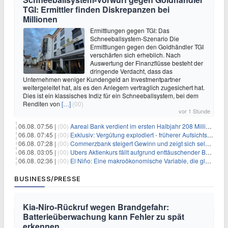
TGI: Ermittler finden Diskrepanzen bei
Millionen
Ermittlungen gegen TGI: Das
Schneeballsystem-Szenario Die
Ermittlungen gegen den Goldhändler TGI
verschärfen sich erheblich. Nach
Auswertung der Finanzflüsse besteht der
dringende Verdacht, dass das
Unternehmen weniger Kundengeld an Investmentpartner
weitergeleitet hat, als es den Anlegern vertraglich zugesichert hat.
Dies ist ein klassisches Indiz für ein Schneeballsystem, bei dem
Renditen von
[…]
(00)
vor 1 Stunde
06.08. 07:56 |
(00)
Aareal Bank verdient im ersten Halbjahr 208 Millionen Euro
06.08. 07:45 |
(00)
Exklusiv: Vergütung explodiert - früherer Aufsichtsratschef gibt aus Protest Ehrentitel ab
06.08. 07:28 |
(00)
Commerzbank steigert Gewinn und zeigt sich selbstbewusst gegenüber Unicredit
06.08. 03:05 |
(00)
Ubers Aktienkurs fällt aufgrund enttäuschender Buchungsprognose
06.08. 02:36 |
(00)
El Niño: Eine makroökonomische Variable, die globale Wirtschaftslandschaften umgestaltet
BUSINESS/PRESSE
Kia-Niro-Rückruf wegen Brandgefahr:
Batterieüberwachung kann Fehler zu spät
erkennen