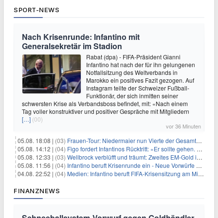
SPORT-NEWS
Nach Krisenrunde: Infantino mit
Generalsekretär im Stadion
Rabat (dpa) - FIFA-Präsident Gianni
Infantino hat nach der für ihn gelungenen
Notfallsitzung des Weltverbands in
Marokko ein positives Fazit gezogen. Auf
Instagram teilte der Schweizer Fußball-
Funktionär, der sich inmitten seiner
schwersten Krise als Verbandsboss befindet, mit: «Nach einem
Tag voller konstruktiver und positiver Gespräche mit Mitgliedern
[…]
(00)
vor 36 Minuten
05.08. 18:08 |
(03)
Frauen-Tour: Niedermaier nun Vierte der Gesamtwertung
05.08. 14:12 |
(04)
Figo fordert Infantinos Rücktritt: «Er sollte gehen. Jetzt»
05.08. 12:33 |
(03)
Wellbrock verblüfft und träumt: Zweites EM-Gold in Paris
05.08. 11:56 |
(04)
Infantino beruft Krisenrunde ein - Neue Vorwürfe gegen FIFA
04.08. 22:52 |
(04)
Medien: Infantino beruft FIFA-Krisensitzung am Mittwoch ein
FINANZNEWS
Schneeballsystem-Vorwurf gegen Goldhändler