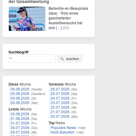
der Gesamtwertung
Belleville-en-Beaujolais
(dpa) - Trotz eines
gescheiterten
Ausreißversuchs hat
sich
[…]
(03)
Suchbegriff
suchen
Diese
Woche
Vorletzte
Woche
06.08.2026
26.07.2026
(Heute)
(So)
05.08.2026
25.07.2026
(Gestern)
(Sa)
04.08.2026
24.07.2026
(Di)
(Fr)
03.08.2026
23.07.2026
(Mo)
(Do)
22.07.2026
(Mi)
Letzte
Woche
21.07.2026
(Di)
02.08.2026
(So)
20.07.2026
(Mo)
01.08.2026
(Sa)
Top
News
31.07.2026
(Fr)
30.07.2026
Populäre News
(Do)
(14d)
29.07.2026
Heiß diskutiert
(Mi)
(14d)