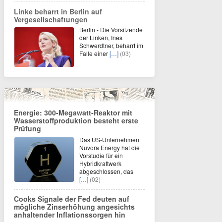
Linke beharrt in Berlin auf
Vergesellschaftungen
Berlin - Die Vorsitzende
der Linken, Ines
Schwerdtner, beharrt im
Falle einer
[…]
(03)
Energie: 300-Megawatt-Reaktor mit
Wasserstoffproduktion besteht erste
Prüfung
Das US-Unternehmen
Nuvora Energy hat die
Vorstudie für ein
Hybridkraftwerk
abgeschlossen, das
[…]
(02)
Cooks Signale der Fed deuten auf
mögliche Zinserhöhung angesichts
anhaltender Inflationssorgen hin