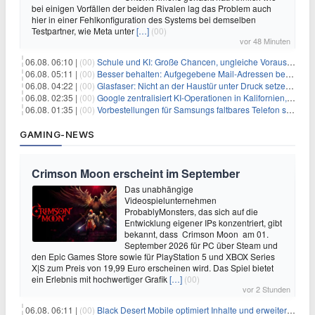
bei einigen Vorfällen der beiden Rivalen lag das Problem auch
hier in einer Fehlkonfiguration des Systems bei demselben
Testpartner, wie Meta unter
[…]
(00)
vor 48 Minuten
06.08. 06:10 |
(00)
Schule und KI: Große Chancen, ungleiche Voraussetzungen
06.08. 05:11 |
(00)
Besser behalten: Aufgegebene Mail-Adressen bergen Gefahren
06.08. 04:22 |
(00)
Glasfaser: Nicht an der Haustür unter Druck setzen lassen
06.08. 02:35 |
(00)
Google zentralisiert KI-Operationen in Kalifornien, um Rivale Anthropic und OpenAI zu überholen
06.08. 01:35 |
(00)
Vorbestellungen für Samsungs faltbares Telefon steigen um 30 % in einem wettbewerbsintensiven Markt
GAMING-NEWS
Crimson Moon erscheint im September
Das unabhängige
Videospielunternehmen
ProbablyMonsters, das sich auf die
Entwicklung eigener IPs konzentriert, gibt
bekannt, dass Crimson Moon am 01.
September 2026 für PC über Steam und
den Epic Games Store sowie für PlayStation 5 und XBOX Series
X|S zum Preis von 19,99 Euro erscheinen wird. Das Spiel bietet
ein Erlebnis mit hochwertiger Grafik
[…]
(00)
vor 2 Stunden
06.08. 06:11 |
(00)
Black Desert Mobile optimiert Inhalte und erweitert Treasure Access