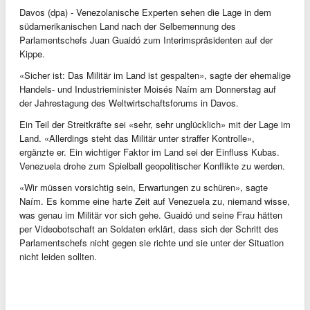
Davos (dpa) - Venezolanische Experten sehen die Lage in dem
südamerikanischen Land nach der Selbernennung des
Parlamentschefs Juan Guaidó zum Interimspräsidenten auf der
Kippe.
«Sicher ist: Das Militär im Land ist gespalten», sagte der ehemalige
Handels- und Industrieminister Moisés Naím am Donnerstag auf
der Jahrestagung des Weltwirtschaftsforums in Davos.
Ein Teil der Streitkräfte sei «sehr, sehr unglücklich» mit der Lage im
Land. «Allerdings steht das Militär unter straffer Kontrolle»,
ergänzte er. Ein wichtiger Faktor im Land sei der Einfluss Kubas.
Venezuela drohe zum Spielball geopolitischer Konflikte zu werden.
«Wir müssen vorsichtig sein, Erwartungen zu schüren», sagte
Naím. Es komme eine harte Zeit auf Venezuela zu, niemand wisse,
was genau im Militär vor sich gehe. Guaidó und seine Frau hätten
per Videobotschaft an Soldaten erklärt, dass sich der Schritt des
Parlamentschefs nicht gegen sie richte und sie unter der Situation
nicht leiden sollten.