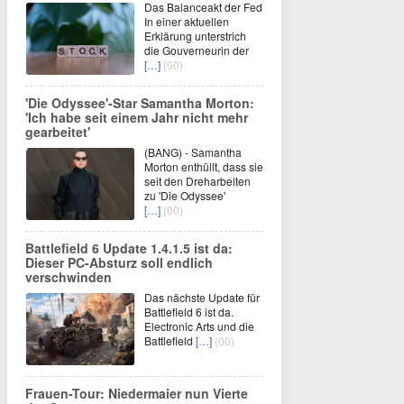
Das Balanceakt der Fed
In einer aktuellen
Erklärung unterstrich
die Gouverneurin der
[…]
(00)
'Die Odyssee'-Star Samantha Morton:
'Ich habe seit einem Jahr nicht mehr
gearbeitet'
(BANG) - Samantha
Morton enthüllt, dass sie
seit den Dreharbeiten
zu 'Die Odyssee'
[…]
(00)
Battlefield 6 Update 1.4.1.5 ist da:
Dieser PC-Absturz soll endlich
verschwinden
Das nächste Update für
Battlefield 6 ist da.
Electronic Arts und die
Battlefield
[…]
(00)
Frauen-Tour: Niedermaier nun Vierte