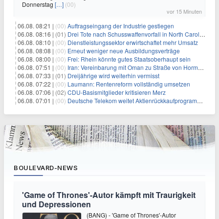
Donnerstag
[…]
(00)
vor 15 Minuten
06.08. 08:21 |
(00)
Auftragseingang der Industrie gestiegen
06.08. 08:16 |
(01)
Drei Tote nach Schusswaffenvorfall in North Carolina
06.08. 08:10 |
(00)
Dienstleistungssektor erwirtschaftet mehr Umsatz
06.08. 08:08 |
(00)
Erneut weniger neue Ausbildungsverträge
06.08. 08:00 |
(00)
Frei: Rhein könnte gutes Staatsoberhaupt sein
06.08. 07:51 |
(00)
Iran: Vereinbarung mit Oman zu Straße von Hormus fast fertig
06.08. 07:33 |
(01)
Dreijährige wird weiterhin vermisst
06.08. 07:22 |
(00)
Laumann: Rentenreform vollständig umsetzen
06.08. 07:06 |
(02)
CDU-Basismitglieder kritisieren Merz
06.08. 07:01 |
(00)
Deutsche Telekom weitet Aktienrückkaufprogramm aus
BOULEVARD-NEWS
'Game of Thrones'-Autor kämpft mit Traurigkeit
und Depressionen
(BANG) - 'Game of Thrones'-Autor