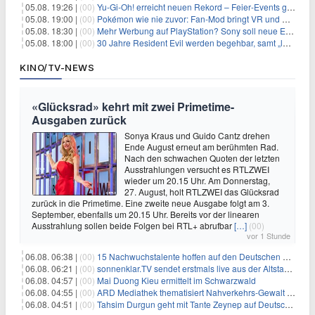
05.08. 19:26 |
(00)
Yu‑Gi‑Oh! erreicht neuen Rekord – Feier‑Events gestartet
05.08. 19:00 |
(00)
Pokémon wie nie zuvor: Fan-Mod bringt VR und Ego-Perspektive nach Kanto
05.08. 18:30 |
(00)
Mehr Werbung auf PlayStation? Sony soll neue Einnahmequellen prüfen
05.08. 18:00 |
(00)
30 Jahre Resident Evil werden begehbar, samt „lebensgroßem Leon“
KINO/TV-NEWS
«Glücksrad» kehrt mit zwei Primetime-
Ausgaben zurück
Sonya Kraus und Guido Cantz drehen
Ende August erneut am berühmten Rad.
Nach den schwachen Quoten der letzten
Ausstrahlungen versucht es RTLZWEI
wieder um 20.15 Uhr. Am Donnerstag,
27. August, holt RTLZWEI das Glücksrad
zurück in die Primetime. Eine zweite neue Ausgabe folgt am 3.
September, ebenfalls um 20.15 Uhr. Bereits vor der linearen
Ausstrahlung sollen beide Folgen bei RTL+ abrufbar
[…]
(00)
vor 1 Stunde
06.08. 06:38 |
(00)
15 Nachwuchstalente hoffen auf den Deutschen Radiopreis
06.08. 06:21 |
(00)
sonnenklar.TV sendet erstmals live aus der Altstadt von Side
06.08. 04:57 |
(00)
Mai Duong Kieu ermittelt im Schwarzwald
06.08. 04:55 |
(00)
ARD Mediathek thematisiert Nahverkehrs-Gewalt und Soldatinnen
06.08. 04:51 |
(00)
Tahsim Durgun geht mit Tante Zeynep auf Deutschlandreise