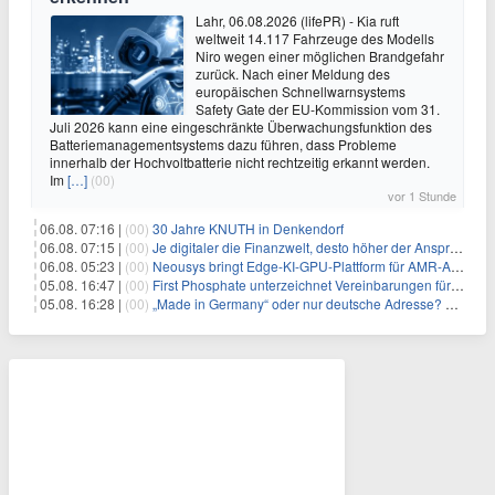
Lahr, 06.08.2026 (lifePR) - Kia ruft
weltweit 14.117 Fahrzeuge des Modells
Niro wegen einer möglichen Brandgefahr
zurück. Nach einer Meldung des
europäischen Schnellwarnsystems
Safety Gate der EU-Kommission vom 31.
Juli 2026 kann eine eingeschränkte Überwachungsfunktion des
Batteriemanagementsystems dazu führen, dass Probleme
innerhalb der Hochvoltbatterie nicht rechtzeitig erkannt werden.
Im
[…]
(00)
vor 1 Stunde
06.08. 07:16 |
(00)
30 Jahre KNUTH in Denkendorf
06.08. 07:15 |
(00)
Je digitaler die Finanzwelt, desto höher der Anspruch an gute Beratung
06.08. 05:23 |
(00)
Neousys bringt Edge-KI-GPU-Plattform für AMR-Anwendungen mit Unterstützung für vier GMSL2-Fahrzeugkameras auf den Markt
05.08. 16:47 |
(00)
First Phosphate unterzeichnet Vereinbarungen für nicht zu refundierende Zuwendungen in Höhe von 4,84 Mio. $ von der kanadischen Regierung für Straßeninfrastruktur und Stromübertragungsleitungen
05.08. 16:28 |
(00)
„Made in Germany“ oder nur deutsche Adresse? So erkennen Sie, wo Ihre Leiterplatten wirklich gefertigt werden