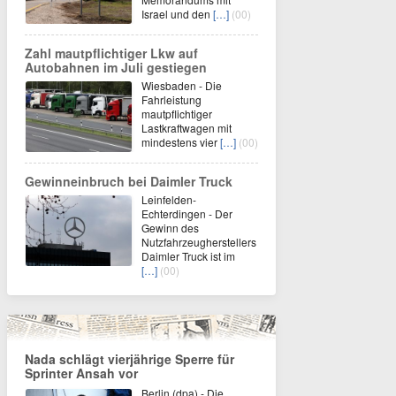
Israel und den
[…]
(00)
Zahl mautpflichtiger Lkw auf
Autobahnen im Juli gestiegen
Wiesbaden - Die
Fahrleistung
mautpflichtiger
Lastkraftwagen mit
mindestens vier
[…]
(00)
Gewinneinbruch bei Daimler Truck
Leinfelden-
Echterdingen - Der
Gewinn des
Nutzfahrzeugherstellers
Daimler Truck ist im
[…]
(00)
Nada schlägt vierjährige Sperre für
Sprinter Ansah vor
Berlin (dpa) - Die