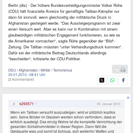
Berlin (dts) - Der frühere Bundesverteidigungsminister Volker Rühe
(CDU) hält finanzielle Anreize für gemäßigte Taliban-Kämpfer nur
dann für sinnvoll, wenn gleichzeitig der militärische Druck in
Afghanistan gesteigert werde. "Das Aussteigerprogramm ist zwar
einen Versuch wert. Aber es kann nur in Kombination mit einem
glaubwürdigen militärischen Engagement funktionieren, so wie es
die Amerikaner vormachen", sagte Rühe gegenüber der "Bild"-
Zeitung. Die Taliban müssten "unter Verhandlungsdruck kommen".
Dafür sei der militärische Beitrag Deutschlands allerdings
"bescheiden", kritisierte der CDU-Politiker.
DEU / Afghanistan / Militär / Terrorismus
30.01.2010
·
08:41 Uhr
[2 Kommentare]
k293571
2
30. Januar 2010
Wenn ein Taliban versucht auszusteigen, wird er plötzlich kopflos
sein. Seine Brüder im Glauben werden schon verhindern, dass er
wirklich aussteigt. Das einzig Wahre ist die komplette Vernichtung der
gesamten Schlafmohnfelder in dieser Region. Dann fällt die
Geldquelle weg und somit ist Schluss, sich weiterhin Waffen und