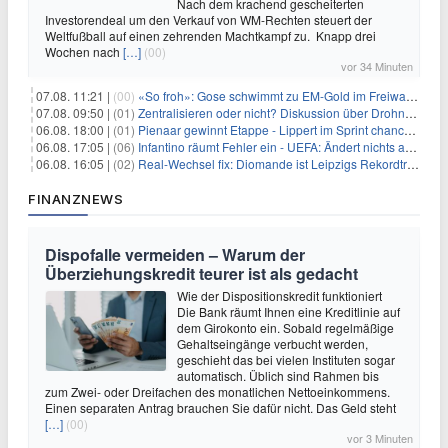
Nach dem krachend gescheiterten
Investorendeal um den Verkauf von WM-Rechten steuert der
Weltfußball auf einen zehrenden Machtkampf zu. Knapp drei
Wochen nach
[…]
(00)
vor 34 Minuten
07.08. 11:21 |
(00)
«So froh»: Gose schwimmt zu EM-Gold im Freiwasser
07.08. 09:50 |
(01)
Zentralisieren oder nicht? Diskussion über Drohnenabwehr
06.08. 18:00 |
(01)
Pienaar gewinnt Etappe - Lippert im Sprint chancenlos
06.08. 17:05 |
(06)
Infantino räumt Fehler ein - UEFA: Ändert nichts an Boykott
06.08. 16:05 |
(02)
Real-Wechsel fix: Diomande ist Leipzigs Rekordtransfer
FINANZNEWS
Dispofalle vermeiden – Warum der
Überziehungskredit teurer ist als gedacht
Wie der Dispositionskredit funktioniert
Die Bank räumt Ihnen eine Kreditlinie auf
dem Girokonto ein. Sobald regelmäßige
Gehaltseingänge verbucht werden,
geschieht das bei vielen Instituten sogar
automatisch. Üblich sind Rahmen bis
zum Zwei- oder Dreifachen des monatlichen Nettoeinkommens.
Einen separaten Antrag brauchen Sie dafür nicht. Das Geld steht
[…]
(00)
vor 3 Minuten