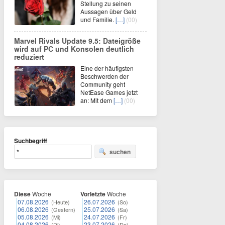
Stellung zu seinen
Aussagen über Geld
und Familie.
[…]
(00)
Marvel Rivals Update 9.5: Dateigröße
wird auf PC und Konsolen deutlich
reduziert
Eine der häufigsten
Beschwerden der
Community geht
NetEase Games jetzt
an: Mit dem
[…]
(00)
Suchbegriff
suchen
Diese
Woche
Vorletzte
Woche
07.08.2026
26.07.2026
(Heute)
(So)
06.08.2026
25.07.2026
(Gestern)
(Sa)
05.08.2026
24.07.2026
(Mi)
(Fr)
04.08.2026
23.07.2026
(Di)
(Do)