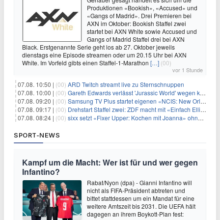
Produktionen «Bookish», «Accused» und
«Gangs of Madrid». Drei Premieren bei
AXN im Oktober: Bookish Staffel zwei
startet bei AXN White sowie Accused und
Gangs of Madrid Staffel drei bei AXN
Black. Erstgenannte Serie geht los ab 27. Oktober jeweils
dienstags eine Episode streamen oder um 20.15 Uhr bei AXN
White. Im Vorfeld gibts einen Staffel-1-Marathon
[…]
(00)
vor 1 Stunde
07.08. 10:50 |
(00)
ARD Twitch streamt live zu Sternschnuppen
07.08. 10:00 |
(00)
Gareth Edwards verlässt 'Jurassic World' wegen kreativer Differenzen
07.08. 09:20 |
(00)
Samsung TV Plus startet eigenen «NCIS: New Orleans»-Sender
07.08. 09:17 |
(00)
Drehstart Staffel zwei: ZDF macht mit «Einfach Elli» weiter
07.08. 08:24 |
(00)
sixx setzt «Fixer Upper: Kochen mit Joanna» ohne Pause fort
SPORT-NEWS
Kampf um die Macht: Wer ist für und wer gegen
Infantino?
Rabat/Nyon (dpa) - Gianni Infantino will
nicht als FIFA-Präsident abtreten und
bittet stattdessen um ein Mandat für eine
weitere Amtszeit bis 2031. Die UEFA hält
dagegen an ihrem Boykott-Plan fest: