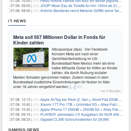
07.08. 10:00 |
(00)
Perez Hiltons Familie floh kurz vor seiner psychischen Krise aus dem Haus
07.08. 08:05 |
(00)
JOOP! Wow! Eau de Toilette for him 100ml ab 21,84€ im Sparabo
07.08. 08:00 |
(00)
Antonio Banderas nennt Melanie Griffith seine 'beste Freundin'
IT-NEWS
Meta soll 567 Millionen Dollar in Fonds für
Kinder zahlen
Albuquerque (dpa) - Der Facebook-
Konzern Meta soll nach einer
Gerichtsentscheidung im US-
Bundesstaat New Mexico mehr als eine
halbe Milliarde Dollar für Hilfen an Kinder
zahlen, die durch Nutzung sozialer
Medien Schaden genommen haben. Zudem müssen in dem
Bundesstaat zusätzliche Einschränkungen für Nutzer im Alter
unter 18 Jahren eingeführt werden:
[…]
(00)
vor 4 Stunden
07.08. 12:15 |
(00)
Apple AirTag 4er Pack (2. Gen.), Allnet Flat 20GB 5G im Telekom-Netz für 14,99€/Monat – eff. 2,07€/Monat
07.08. 10:45 |
(00)
Xiaomi 17T Pro 1TB + Unlimited 5G + Alles-Flat im o2 Netz für 29,99€/Monat – eff. 1,15€/Monat
07.08. 10:30 |
(00)
Apple iPhone 17 256GB + 250GB 5G + Alles-Flat im Telekom-Netz für 34€/Monat – eff. 6,29€/Monat
07.08. 09:15 |
(00)
PLAYBOY Jahresabo (15 Ausgaben) für NUR 45€ (statt 198€)
07.08. 08:33 |
(00)
Gigaset CL390 Schnurlostelefon für 29,99€
GAMING-NEWS