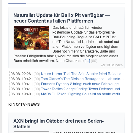
Naturalist Update für Ball x Pit verfügbar —
neuer Content auf allen Plattformen
Das letzte und natürlich wieder
kostenlose Update für das erfolgreiche
Ball-Bouncing-Roguelite BALL x PIT ist
da! The Naturalist Update ist ab sofort auf
allen Plattformen verfügbar und fügt dem
Spiel noch mehr Charaktere, Bälle und
Passive Fähigkeiten hinzu, wodurch sich die Möglichkeiten eines
Runs erheblich erweitern. Neue Charaktere
[…]
(00)
vor 13 Stunden
06.08. 22:26 |
(00)
Neuer Horror‑Titel The Skin Stapler feiert Release
06.08. 19:42 |
(00)
Tom Clancy’s The Division Resurgence – ab sofort für euch verfügbar
06.08. 19:41 |
(00)
Farmer’s Dynasty 2 bringt euch neue Fahrzeuge
06.08. 19:41 |
(00)
Tower Tactics 2 angekündigt: Tower Defense und Deckbuilding Kombo kehrt zurück
06.08. 19:40 |
(00)
MARVEL Tōkon: Fighting Souls ist ab heute verfügbar
KINO/TV-NEWS
AXN bringt im Oktober drei neue Serien-
Staffeln
Genauer gesagt handelt es sich um die