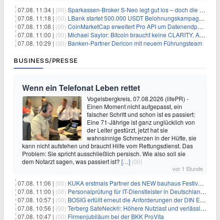
07.08. 11:34 |
(00)
Sparkassen-Broker S-Neo legt gut los – doch die Schwachstellen bleiben
07.08. 11:18 |
(00)
LBank startet 500.000 USDT Belohnungskampagne mit Pudgy Penguins
07.08. 11:08 |
(00)
CoinMarketCap erweitert Pro API um Datenendpunkte für reale Vermögenswerte
07.08. 11:00 |
(00)
Michael Saylor: Bitcoin braucht keine CLARITY, Amerika schon
07.08. 10:29 |
(00)
Banken-Partner Dericon mit neuem Führungsteam
BUSINESS/PRESSE
Wenn ein Telefonat Leben rettet
Vogelsbergkreis, 07.08.2026 (lifePR) -
Einen Moment nicht aufgepasst, ein
falscher Schritt und schon ist es passiert:
Eine 71-Jährige ist ganz unglücklich von
der Leiter gestürzt, jetzt hat sie
wahnsinnige Schmerzen in der Hüfte, sie
kann nicht aufstehen und braucht Hilfe vom Rettungsdienst. Das
Problem: Sie spricht ausschließlich persisch. Wie also soll sie
dem Notarzt sagen, was passiert ist?
[…]
(00)
vor 1 Stunde
07.08. 11:06 |
(00)
KUKA erstmals Partner des NEW bauhaus Festivals 2026 in Weimar
07.08. 11:00 |
(00)
Personalprüfung für IT-Dienstleister in Deutschland: Was öffentliche Auftraggeber jetzt voraussetzen
07.08. 10:57 |
(00)
BOSIG erfüllt erneut die Anforderungen der DIN EN ISO 45001
07.08. 10:56 |
(00)
Terberg SafeNeck®: Höhere Nutzlast und verlässliche Fahrstabilität auf steilen Rampen
07.08. 10:47 |
(00)
Firmenjubiläum bei der BKK ProVita