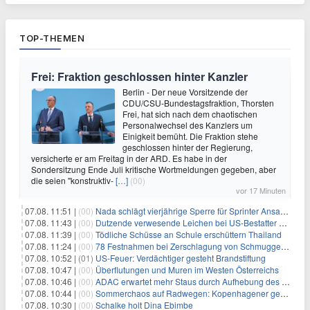
TOP-THEMEN
Frei: Fraktion geschlossen hinter Kanzler
Berlin - Der neue Vorsitzende der
CDU/CSU-Bundestagsfraktion, Thorsten
Frei, hat sich nach dem chaotischen
Personalwechsel des Kanzlers um
Einigkeit bemüht. Die Fraktion stehe
geschlossen hinter der Regierung,
versicherte er am Freitag in der ARD. Es habe in der
Sondersitzung Ende Juli kritische Wortmeldungen gegeben, aber
die seien "konstruktiv-
[…]
(00)
vor 17 Minuten
07.08. 11:51 |
(00)
Nada schlägt vierjährige Sperre für Sprinter Ansah vor
07.08. 11:43 |
(00)
Dutzende verwesende Leichen bei US-Bestatter gefunden
07.08. 11:39 |
(00)
Tödliche Schüsse an Schule erschüttern Thailand
07.08. 11:24 |
(00)
78 Festnahmen bei Zerschlagung von Schmuggelnetzwerk in Spanien
07.08. 10:52 |
(01)
US-Feuer: Verdächtiger gesteht Brandstiftung
07.08. 10:47 |
(00)
Überflutungen und Muren im Westen Österreichs
07.08. 10:46 |
(00)
ADAC erwartet mehr Staus durch Aufhebung des Lkw-Fahrverbots
07.08. 10:44 |
(00)
Sommerchaos auf Radwegen: Kopenhagener genervt von Touristen
07.08. 10:30 |
(00)
Schalke holt Dina Ebimbe