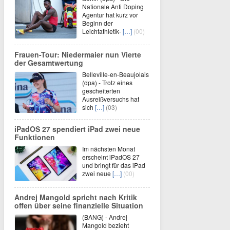
Nationale Anti Doping
Agentur hat kurz vor
Beginn der
Leichtathletik-
[…]
(00)
Frauen-Tour: Niedermaier nun Vierte
der Gesamtwertung
Belleville-en-Beaujolais
(dpa) - Trotz eines
gescheiterten
Ausreißversuchs hat
sich
[…]
(03)
iPadOS 27 spendiert iPad zwei neue
Funktionen
Im nächsten Monat
erscheint iPadOS 27
und bringt für das iPad
zwei neue
[…]
(00)
Andrej Mangold spricht nach Kritik
offen über seine finanzielle Situation
(BANG) - Andrej
Mangold bezieht