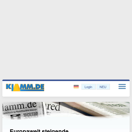
Login
NEU
Europaweit steigende