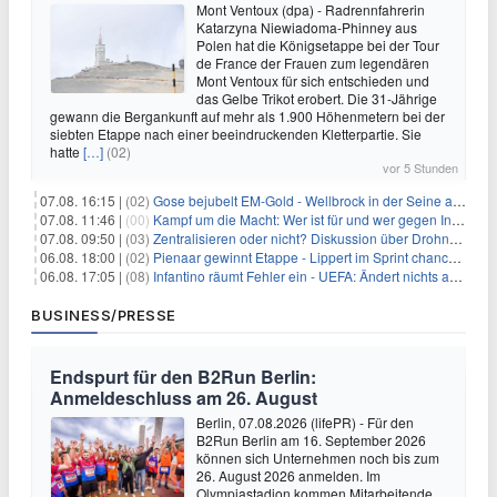
Mont Ventoux (dpa) - Radrennfahrerin
Katarzyna Niewiadoma-Phinney aus
Polen hat die Königsetappe bei der Tour
de France der Frauen zum legendären
Mont Ventoux für sich entschieden und
das Gelbe Trikot erobert. Die 31-Jährige
gewann die Bergankunft auf mehr als 1.900 Höhenmetern bei der
siebten Etappe nach einer beeindruckenden Kletterpartie. Sie
hatte
[…]
(02)
vor 5 Stunden
07.08. 16:15 |
(02)
Gose bejubelt EM-Gold - Wellbrock in der Seine ausgebremst
07.08. 11:46 |
(00)
Kampf um die Macht: Wer ist für und wer gegen Infantino?
07.08. 09:50 |
(03)
Zentralisieren oder nicht? Diskussion über Drohnenabwehr
06.08. 18:00 |
(02)
Pienaar gewinnt Etappe - Lippert im Sprint chancenlos
06.08. 17:05 |
(08)
Infantino räumt Fehler ein - UEFA: Ändert nichts an Boykott
BUSINESS/PRESSE
Endspurt für den B2Run Berlin:
Anmeldeschluss am 26. August
Berlin, 07.08.2026 (lifePR) - Für den
B2Run Berlin am 16. September 2026
können sich Unternehmen noch bis zum
26. August 2026 anmelden. Im
Olympiastadion kommen Mitarbeitende