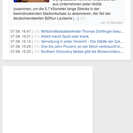
aus Unternehmen jeder Größe
zusammen, um die 5,7 Kilometer lange Strecke in der
beeindruckenden Stadionkulisse zu absolvieren. Als Teil der
deutschlandweiten B2Run Laufserie
[…]
(00)
vor 10 Stunden
07.08. 16:47 |
(00)
Wirtschaftsstaatssekretär Thomas Dörflinger besucht Handwerksbetrieb im Kammerbezirk Freiburg
07.08. 16:31 |
(00)
Arbeit macht Spaß oder krank
07.08. 16:10 |
(00)
Vernetzung in jeder Hinsicht – Die Städte der Zukunft sind grün-blau
07.08. 15:29 |
(00)
Drei bis zehn Prozent, so viel Strom verbraucht ein Aufzug im Gebäude
07.08. 15:20 |
(00)
Northern Discovery Metals gibt die Börsennotierung an der Frankfurter Wertpapierbörse bekannt