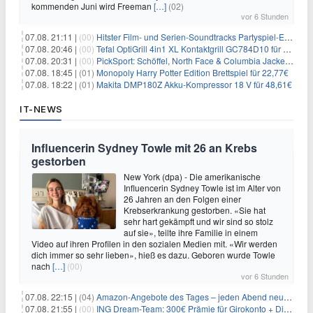
kommenden Juni wird Freeman
[…]
(02)
vor 6 Stunden
07.08. 21:11 |
(00)
Hitster Film- und Serien-Soundtracks Partyspiel-Erweiterung für 6,99€
07.08. 20:46 |
(00)
Tefal OptiGrill 4in1 XL Kontaktgrill GC784D10 für 239,99€
07.08. 20:31 |
(00)
PickSport: Schöffel, North Face & Columbia Jacken ab 39,60€
07.08. 18:45 |
(01)
Monopoly Harry Potter Edition Brettspiel für 22,77€
07.08. 18:22 |
(01)
Makita DMP180Z Akku-Kompressor 18 V für 48,61€
IT-NEWS
Influencerin Sydney Towle mit 26 an Krebs
gestorben
New York (dpa) - Die amerikanische
Influencerin Sydney Towle ist im Alter von
26 Jahren an den Folgen einer
Krebserkrankung gestorben. «Sie hat
sehr hart gekämpft und wir sind so stolz
auf sie», teilte ihre Familie in einem
Video auf ihren Profilen in den sozialen Medien mit. «Wir werden
dich immer so sehr lieben», hieß es dazu. Geboren wurde Towle
nach
[…]
(00)
vor 6 Stunden
07.08. 22:15 |
(04)
Amazon-Angebote des Tages – jeden Abend neue Deals zum Stöbern
07.08. 21:55 |
(00)
ING Dream-Team: 300€ Prämie für Girokonto + Direkt-Depot