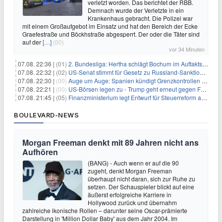
verletzt worden. Das berichtet der RBB.
Demnach wurde der Verletzte in ein
Krankenhaus gebracht. Die Polizei war
mit einem Großaufgebot im Einsatz und hat den Bereich der Ecke
Graefestraße und Böckhstraße abgesperrt. Der oder die Täter sind
auf der
[…]
(00)
vor 34 Minuten
07.08. 22:36 |
(01)
2. Bundesliga: Hertha schlägt Bochum im Auftaktspiel
07.08. 22:32 |
(02)
US-Senat stimmt für Gesetz zu Russland-Sanktionen
07.08. 22:30 |
(00)
Auge um Auge: Spanien kündigt Grenzkontrollen zu Italien an
07.08. 22:21 |
(00)
US-Börsen legen zu - Trump geht erneut gegen Fed-Gouverneurin vor
07.08. 21:45 |
(05)
Finanzministerium legt Entwurf für Steuerreform ab 2027 vor
BOULEVARD-NEWS
Morgan Freeman denkt mit 89 Jahren nicht ans
Aufhören
(BANG) - Auch wenn er auf die 90
zugeht, denkt Morgan Freeman
überhaupt nicht daran, sich zur Ruhe zu
setzen. Der Schauspieler blickt auf eine
äußerst erfolgreiche Karriere in
Hollywood zurück und übernahm
zahlreiche ikonische Rollen – darunter seine Oscar-prämierte
Darstellung in 'Million Dollar Baby' aus dem Jahr 2004. Im