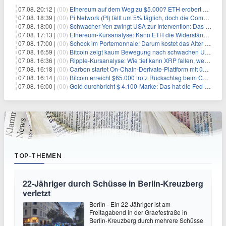
07.08. 20:12 |
(00)
Ethereum auf dem Weg zu $5.000? ETH erobert wichtige Marke zurück, während Institutionen weiter akkumulieren
07.08. 18:39 |
(00)
Pi Network (PI) fällt um 5% täglich, doch die Community bleibt optimistisch
07.08. 18:00 |
(00)
Schwacher Yen zwingt USA zur Intervention: Das größte Risiko seit 15 Jahren
07.08. 17:13 |
(00)
Ethereum-Kursanalyse: Kann ETH die Widerstände der gleitenden Durchschnitte überwinden?
07.08. 17:00 |
(00)
Schock im Portemonnaie: Darum kostet das Alter deutlich mehr als Sie denken
07.08. 16:59 |
(00)
Bitcoin zeigt kaum Bewegung nach schwachen US-Arbeitsmarktdaten, Fed-Zinserhöhungschancen sinken auf 44%
07.08. 16:36 |
(00)
Ripple-Kursanalyse: Wie tief kann XRP fallen, wenn die $1-Unterstützung am Wochenende verloren geht?
07.08. 16:18 |
(00)
Carbon startet On-Chain-Derivate-Plattform mit über 950 Märkten in einem Konto
07.08. 16:14 |
(00)
Bitcoin erreicht $65.000 trotz Rückschlag beim CLARITY Act und fehlendem US-Iran-Abkommen
07.08. 16:00 |
(00)
Gold durchbricht $ 4.100-Marke: Das hat die Fed-Entscheidung ausgelöst
TOP-THEMEN
22-Jähriger durch Schüsse in Berlin-Kreuzberg
verletzt
Berlin - Ein 22-Jähriger ist am
Freitagabend in der Graefestraße in
Berlin-Kreuzberg durch mehrere Schüsse