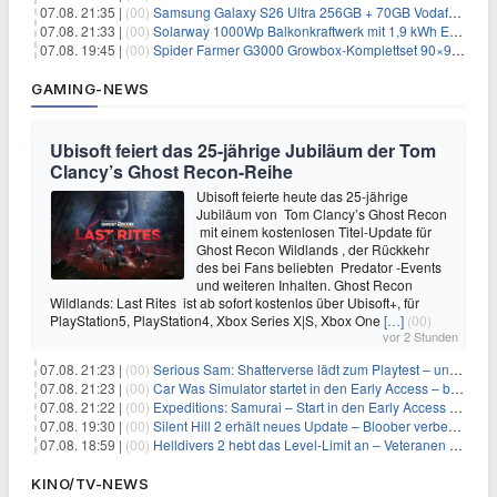
07.08. 21:35 |
(00)
Samsung Galaxy S26 Ultra 256GB + 70GB Vodafone-Netz für 34,99€/Monat (effektiv 4,74€/Monat)
07.08. 21:33 |
(00)
Solarway 1000Wp Balkonkraftwerk mit 1,9 kWh EcoFlow-Speicher für 719€ + 30€ Filial-Gutschein
07.08. 19:45 |
(00)
Spider Farmer G3000 Growbox-Komplettset 90×90×180 cm für 379,99€
GAMING-NEWS
Ubisoft feiert das 25-jährige Jubiläum der Tom
Clancy’s Ghost Recon-Reihe
Ubisoft feierte heute das 25-jährige
Jubiläum von Tom Clancy’s Ghost Recon
mit einem kostenlosen Titel-Update für
Ghost Recon Wildlands , der Rückkehr
des bei Fans beliebten Predator -Events
und weiteren Inhalten. Ghost Recon
Wildlands: Last Rites ist ab sofort kostenlos über Ubisoft+, für
PlayStation5, PlayStation4, Xbox Series X|S, Xbox One
[…]
(00)
vor 2 Stunden
07.08. 21:23 |
(00)
Serious Sam: Shatterverse lädt zum Playtest – und erscheint schon bald!
07.08. 21:23 |
(00)
Car Was Simulator startet in den Early Access – bald gehts los!
07.08. 21:22 |
(00)
Expeditions: Samurai – Start in den Early Access ab heute im feudalen Japan
07.08. 19:30 |
(00)
Silent Hill 2 erhält neues Update – Bloober verbessert Grafik und Performance
07.08. 18:59 |
(00)
Helldivers 2 hebt das Level-Limit an – Veteranen können endlich weiter aufsteigen
KINO/TV-NEWS