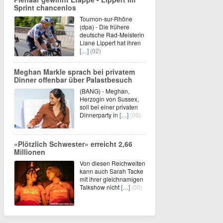
Sprint chancenlos
Tournon-sur-Rhône
(dpa) - Die frühere
deutsche Rad-Meisterin
Liane Lippert hat ihren
[…]
(02)
Meghan Markle sprach bei privatem
Dinner offenbar über Palastbesuch
(BANG) - Meghan,
Herzogin von Sussex,
soll bei einer privaten
Dinnerparty in
[…]
(00)
«Plötzlich Schwester» erreicht 2,66
Millionen
Von diesen Reichweiten
kann auch Sarah Tacke
mit ihrer gleichnamigen
Talkshow nicht
[…]
(00)