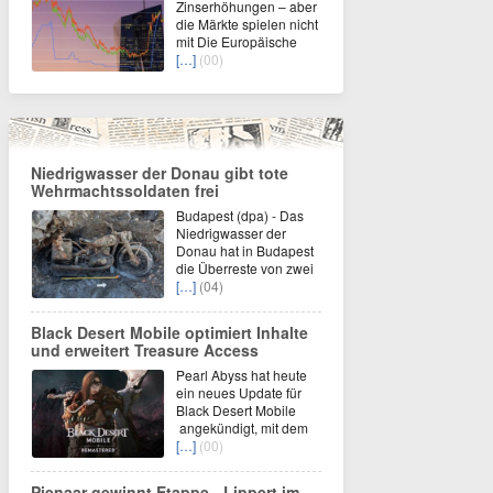
Zinserhöhungen – aber
die Märkte spielen nicht
mit Die Europäische
[…]
(00)
Niedrigwasser der Donau gibt tote
Wehrmachtssoldaten frei
Budapest (dpa) - Das
Niedrigwasser der
Donau hat in Budapest
die Überreste von zwei
[…]
(04)
Black Desert Mobile optimiert Inhalte
und erweitert Treasure Access
Pearl Abyss hat heute
ein neues Update für
Black Desert Mobile
angekündigt, mit dem
[…]
(00)
Pienaar gewinnt Etappe - Lippert im