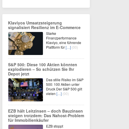
Klaviyos Umsatzsteigerung
signalisiert Resilienz im E-Commerce
Starke
Finanzperformance
Klaviyo, eine führende
Plattform für
[…]
(00)
S&P 500: Diese 100 Aktien könnten
explodieren – So schützen Sie Ihr
Depot jetzt
Das stille Risiko im S&P
500: 100 Aktien unter
Druck Der S&P 500 gilt
vielen
[…]
(00)
EZB hält Leitzinsen – doch Bauzinsen
steigen trotzdem: Das Nahost-Problem
für Immobilienkäufer
EZB stoppt