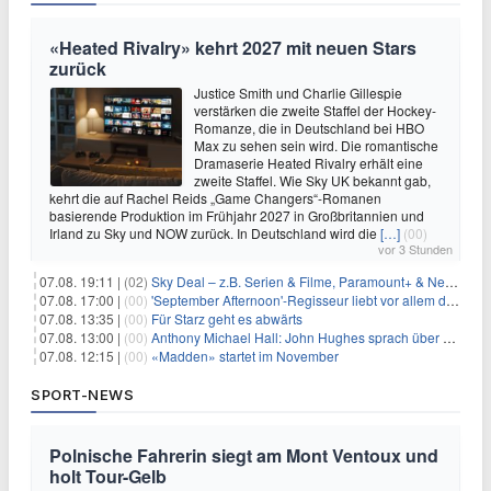
«Heated Rivalry» kehrt 2027 mit neuen Stars
zurück
Justice Smith und Charlie Gillespie
verstärken die zweite Staffel der Hockey-
Romanze, die in Deutschland bei HBO
Max zu sehen sein wird. Die romantische
Dramaserie Heated Rivalry erhält eine
zweite Staffel. Wie Sky UK bekannt gab,
kehrt die auf Rachel Reids „Game Changers“-Romanen
basierende Produktion im Frühjahr 2027 in Großbritannien und
Irland zu Sky und NOW zurück. In Deutschland wird die
[…]
(00)
vor 3 Stunden
07.08. 19:11 |
(02)
Sky Deal – z.B. Serien & Filme, Paramount+ & Netflix für 19,99€/Monat
07.08. 17:00 |
(00)
'September Afternoon'-Regisseur liebt vor allem die 'Banalität' in seinen Filmen
07.08. 13:35 |
(00)
Für Starz geht es abwärts
07.08. 13:00 |
(00)
Anthony Michael Hall: John Hughes sprach über eine Fortsetzung von 'The Breakfast Club'
07.08. 12:15 |
(00)
«Madden» startet im November
SPORT-NEWS
Polnische Fahrerin siegt am Mont Ventoux und
holt Tour-Gelb