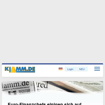
Login
NEU
Euro-Finanzchefs einigen sich auf