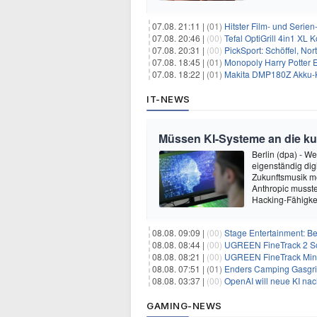
07.08. 21:11 |
(01)
Hitster Film- und Serie
07.08. 20:46 |
(00)
Tefal OptiGrill 4in1 XL
07.08. 20:31 |
(00)
PickSport: Schöffel, No
07.08. 18:45 |
(01)
Monopoly Harry Potter Ed
07.08. 18:22 |
(01)
Makita DMP180Z Akku-K
IT-NEWS
Müssen KI-Systeme an die k
Berlin (dpa) - W
eigenständig dig
Zukunftsmusik m
Anthropic musste
Hacking-Fähigkei
08.08. 09:09 |
(00)
Stage Entertainment: Be
08.08. 08:44 |
(00)
UGREEN FineTrack 2 Sch
08.08. 08:21 |
(00)
UGREEN FineTrack Mini 
08.08. 07:51 |
(01)
Enders Camping Gasgri
08.08. 03:37 |
(00)
OpenAI will neue KI na
GAMING-NEWS