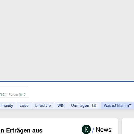
762
) · Forum (
840
)
munity
Lose
Lifestyle
WIN
Umfragen
Was ist klamm?
$$
n Erträgen aus