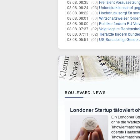
08.08. 08:35 |
(00)
Frei sieht Voraussetzun
08.08. 08:24 |
(03)
Unionsfraktionschef ge
08.08. 08:22 |
(00)
Hochdruck sorgt für son
08.08. 08:01 |
(00)
Wirtschaftsweiser ford
08.08. 08:00 |
(01)
Politiker fordern EU-Ve
08.08. 07:37 |
(02)
Voigt legt im Rentenstre
08.08. 07:11 |
(02)
Tierärzte fordern bundes
08.08. 05:51 |
(01)
US-Senat billigt Geset
BOULEVARD-NEWS
Londoner Startup tätowiert o
Ein Londoner Sta
ohne die Warteze
Tätowiermaschine 
oberste Hautschi
Tätowiermaschine