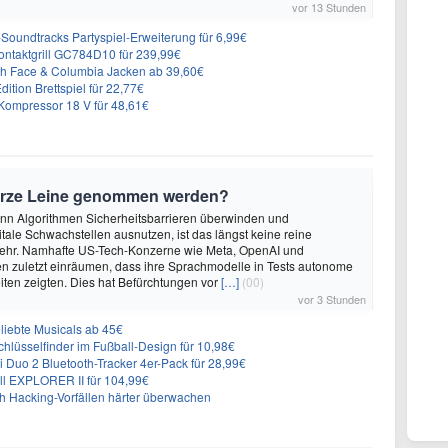
vor 13 Stunden
n-Soundtracks Partyspiel-Erweiterung für 6,99€
 Kontaktgrill GC784D10 für 239,99€
rth Face & Columbia Jacken ab 39,60€
ition Brettspiel für 22,77€
ompressor 18 V für 48,61€
urze Leine genommen werden?
enn Algorithmen Sicherheitsbarrieren überwinden und
itale Schwachstellen ausnutzen, ist das längst keine reine
ehr. Namhafte US-Tech-Konzerne wie Meta, OpenAI und
n zuletzt einräumen, dass ihre Sprachmodelle in Tests autonome
ten zeigten. Dies hat Befürchtungen vor
[…]
(00)
vor 3 Stunden
liebte Musicals ab 45€
lüsselfinder im Fußball-Design für 10,98€
Duo 2 Bluetooth-Tracker 4er-Pack für 28,99€
ll EXPLORER II für 104,99€
ch Hacking-Vorfällen härter überwachen