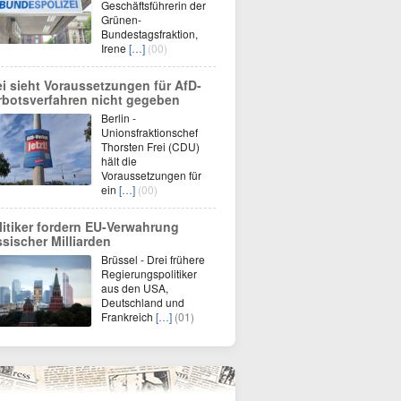
Geschäftsführerin der
Grünen-
Bundestagsfraktion,
Irene
[…]
(00)
ei sieht Voraussetzungen für AfD-
rbotsverfahren nicht gegeben
Berlin -
Unionsfraktionschef
Thorsten Frei (CDU)
hält die
Voraussetzungen für
ein
[…]
(00)
litiker fordern EU-Verwahrung
ssischer Milliarden
Brüssel - Drei frühere
Regierungspolitiker
aus den USA,
Deutschland und
Frankreich
[…]
(01)