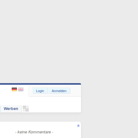
Login
Anmelden
Werben
- keine Kommentare -