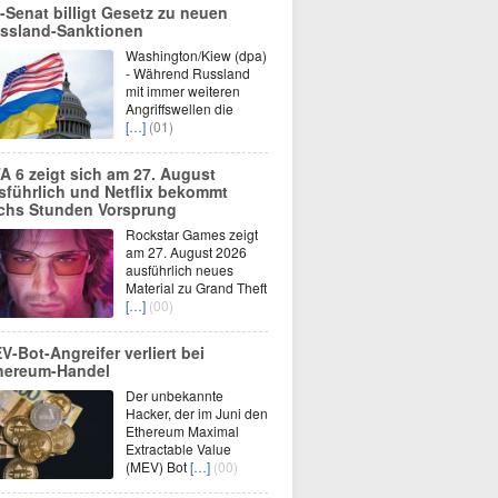
-Senat billigt Gesetz zu neuen
ssland-Sanktionen
Washington/Kiew (dpa)
- Während Russland
mit immer weiteren
Angriffswellen die
[…]
(01)
A 6 zeigt sich am 27. August
sführlich und Netflix bekommt
chs Stunden Vorsprung
Rockstar Games zeigt
am 27. August 2026
ausführlich neues
Material zu Grand Theft
[…]
(00)
V-Bot-Angreifer verliert bei
hereum-Handel
Der unbekannte
Hacker, der im Juni den
Ethereum Maximal
Extractable Value
(MEV) Bot
[…]
(00)