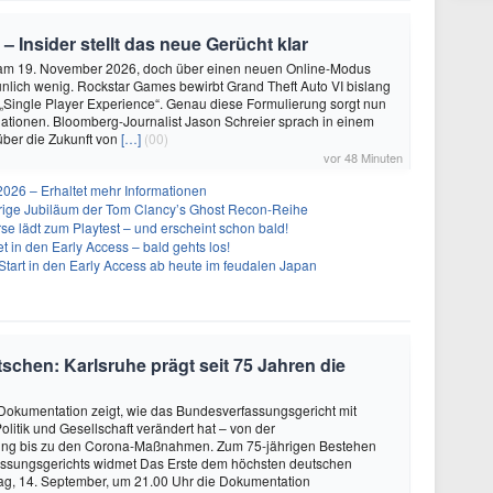
 – Insider stellt das neue Gerücht klar
 am 19. November 2026, doch über einen neuen Online-Modus
unlich wenig. Rockstar Games bewirbt Grand Theft Auto VI bislang
 „Single Player Experience“. Genau diese Formulierung sorgt nun
lationen. Bloomberg-Journalist Jason Schreier sprach in einem
über die Zukunft von
[…]
(00)
vor 48 Minuten
26 – Erhaltet mehr Informationen
ährige Jubiläum der Tom Clancy’s Ghost Recon-Reihe
se lädt zum Playtest – und erscheint schon bald!
t in den Early Access – bald gehts los!
Start in den Early Access ab heute im feudalen Japan
schen: Karlsruhe prägt seit 75 Jahren die
okumentation zeigt, wie das Bundesverfassungsgericht mit
olitik und Gesellschaft verändert hat – von der
ung bis zu den Corona-Maßnahmen. Zum 75-jährigen Bestehen
ssungsgerichts widmet Das Erste dem höchsten deutschen
ag, 14. September, um 21.00 Uhr die Dokumentation