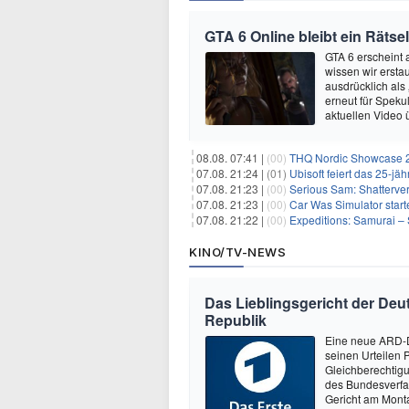
GTA 6 Online bleibt ein Rätsel
GTA 6 erscheint
wissen wir ersta
ausdrücklich als
erneut für Speku
aktuellen Video 
08.08. 07:41 |
(00)
THQ Nordic Showcase 20
07.08. 21:24 |
(01)
Ubisoft feiert das 25-j
07.08. 21:23 |
(00)
Serious Sam: Shatterver
07.08. 21:23 |
(00)
Car Was Simulator starte
07.08. 21:22 |
(00)
Expeditions: Samurai – 
KINO/TV-NEWS
Das Lieblingsgericht der Deut
Republik
Eine neue ARD-D
seinen Urteilen P
Gleichberechtig
des Bundesverfa
Gericht am Mont