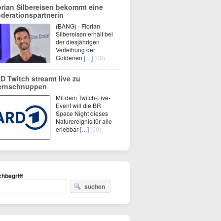
orian Silbereisen bekommt eine
derationspartnerin
(BANG) - Florian
Silbereisen erhält bei
der diesjährigen
Verleihung der
Goldenen
[…]
(00)
D Twitch streamt live zu
ernschnuppen
Mit dem Twitch-Live-
Event will die BR
Space Night dieses
Naturereignis für alle
erlebbar
[…]
(00)
hbegriff
suchen