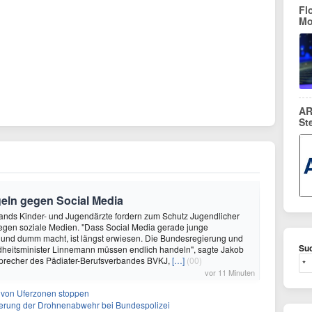
Fl
Mo
AR
St
geln gegen Social Media
lands Kinder- und Jugendärzte fordern zum Schutz Jugendlicher
egen soziale Medien. "Dass Social Media gerade junge
und dumm macht, ist längst erwiesen. Die Bundesregierung und
Suc
heitsminister Linnemann müssen endlich handeln", sagte Jakob
recher des Pädiater-Berufsverbandes BVKJ,
[…]
(00)
vor 11 Minuten
ng von Uferzonen stoppen
sierung der Drohnenabwehr bei Bundespolizei