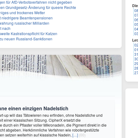
gen für AfD-Verbotsverfahren nicht gegeben
Di
gen Grundgesetz-Änderung für queere Rechte
0
niges und trockenes Wetter
0
ert niedrigere Beamtenpensionen
0
rwahrung russischer Milliarden
0
it nach
0
weite Kastrationspflicht für Katzen
0
z zu neuen Russland-Sanktionen
Let
0
0
3
3
2
2
2
hne einen einzigen Nadelstich
rt-up will das Tätowieren neu erfinden, ohne Nadelstiche und
it einer klassischen Sitzung. CipherX ersetzt die
durch ein Pflaster voller Mikronadeln, die Pigment direkt in die
cht abgeben. Herkömmliche Verfahren wie robotergestützte
n setzen weiterhin auf klassische Nadeln,
[…]
(00)