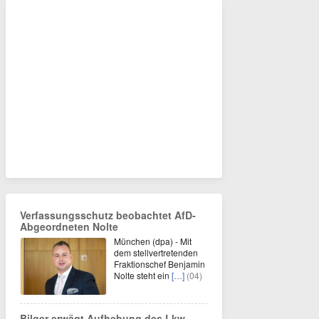
Verfassungsschutz beobachtet AfD-
Abgeordneten Nolte
München (dpa) - Mit
dem stellvertretenden
Fraktionschef Benjamin
Nolte steht ein
[…]
(04)
Bilger erwägt Aufhebung des Lkw-