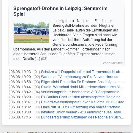
Sprengstoff-Drohne in Leipzig: Semtex im
Spiel
Leipzig (dpa) - Nach dem Fund einer
Sprengstoff-Drohne auf dem Flughafen
Leipzig/Halle laufen die Ermittlungen auf
Hochtouren. Viele Fragen sind nach wie
vor offen, bei ihrer Aufklärung hat der
Generalbundesanwalt die Federführung
übernommen. Aus den Ländern kommen Forderungen nach
einem besseren Schutz der Flughäfen. Zugleich werden immer
mehr Details
[…]
(03)
vor 5 Minuten
06.08. 19:23 |
(01)
Schulze will Doppelstaatler bei Terrorverdacht abschieben
06.08. 19:20 |
(02)
Warten auf Vereinbarung zu Straße von Hormus
06.08. 18:58 |
(03)
Bilger sieht Restrisiko für Drohnen-Anschläge an Flughäfen
06.08. 18:44 |
(03)
Studie: Wirtschaft droht Milliardenverlust durch Niedrigwasser
06.08. 18:42 |
(04)
Verfassungsschutz beobachtet AfD-Abgeordneten Nolte
06.08. 18:20 |
(00)
Ex-Caritas-Chef kritisiert abschlagsfreie Rente nach 45 Jahren
06.08. 18:07 |
(01)
Rekord-Wassertemperatur vor Mallorca: 33,02 Grad
06.08. 18:02 |
(00)
Linke ruft SPD zu Umsetzung von Volksentscheid auf
06.08. 18:00 |
(00)
Infratest: Union verliert - AfD erklimmt neues Rekordhoch
06.08. 17:46 |
(00)
Bundesregierung: Sitzungen des Nationalen Sicherheitsrates geheim