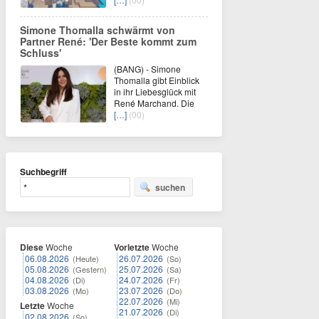
Simone Thomalla schwärmt von
Partner René: 'Der Beste kommt zum
Schluss'
(BANG) - Simone
Thomalla gibt Einblick
in ihr Liebesglück mit
René Marchand. Die
[…]
(00)
Suchbegriff
suchen
Diese
Woche
Vorletzte
Woche
06.08.2026
26.07.2026
(Heute)
(So)
05.08.2026
25.07.2026
(Gestern)
(Sa)
04.08.2026
24.07.2026
(Di)
(Fr)
03.08.2026
23.07.2026
(Mo)
(Do)
22.07.2026
(Mi)
Letzte
Woche
21.07.2026
(Di)
02.08.2026
(So)