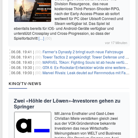
Division Resurgence, das neue
kostenlose Third-Person-Shooter-RPG,
nach der Early-Access-Phase ab sofort
weltweit für PC über Ubisoft Connect und
Steam verfügbar ist. Das Spiel ist
ebenfalls bereits für iOS- und Android-Geräte verfügbar und
unterstützt Crossplay und Cross-Progression, so dass der
Spielfortschritt
[…]
(00)
vor 17 Minuten
06.08. 19:41 |
(00)
Farmer’s Dynasty 2 bringt euch neue Fahrzeuge
06.08. 19:41 |
(00)
Tower Tactics 2 angekündigt: Tower Defense und Deckbuilding Kombo kehrt zurück
06.08. 19:40 |
(00)
MARVEL Tōkon: Fighting Souls ist ab heute verfügbar
06.08. 19:30 |
(00)
GTA 6: Ex-Rockstar-Entwickler würde eine weitere Verschiebung nicht überraschen
06.08. 19:00 |
(00)
Marvel Rivals: Leak deutet auf Rennmodus mit Fahrzeugen hin
KINO/TV-NEWS
Zwei «Höhle der Löwen»-Investoren gehen zu
Springer
Mit Janna Ensthaler und Gast-Löwe
Christian Miele verstärken gleich zwei
aus der VOX-Gründershow bekannte
Investoren das neue Wirtschafts-
Meinungsteam von WELT und Business
Insider. Die Premium-Gruppe von Axel