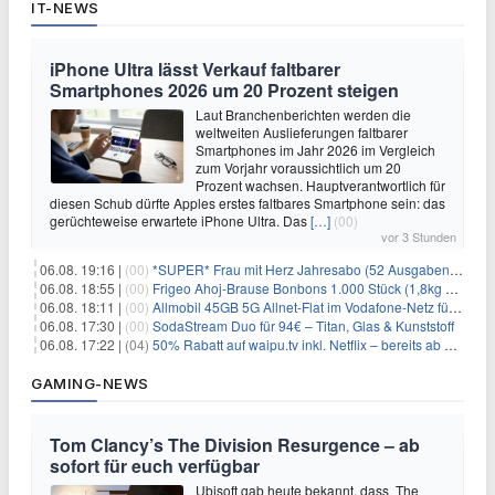
IT-NEWS
iPhone Ultra lässt Verkauf faltbarer
Smartphones 2026 um 20 Prozent steigen
Laut Branchenberichten werden die
weltweiten Auslieferungen faltbarer
Smartphones im Jahr 2026 im Vergleich
zum Vorjahr voraussichtlich um 20
Prozent wachsen. Hauptverantwortlich für
diesen Schub dürfte Apples erstes faltbares Smartphone sein: das
gerüchteweise erwartete iPhone Ultra. Das
[…]
(00)
vor 3 Stunden
06.08. 19:16 |
(00)
*SUPER* Frau mit Herz Jahresabo (52 Ausgaben) für 161,40€ + bis zu 150€ Prämie
06.08. 18:55 |
(00)
Frigeo Ahoj-Brause Bonbons 1.000 Stück (1,8kg Eimer) für 6,29€
06.08. 18:11 |
(00)
Allmobil 45GB 5G Allnet-Flat im Vodafone-Netz für eff. 5,91€/Monat dank 50€ Wechselbonus + 0€ AG
06.08. 17:30 |
(00)
SodaStream Duo für 94€ – Titan, Glas & Kunststoff
06.08. 17:22 |
(04)
50% Rabatt auf waipu.tv inkl. Netflix – bereits ab 9€/Monat (statt 17,99€)
GAMING-NEWS
Tom Clancy’s The Division Resurgence – ab
sofort für euch verfügbar
Ubisoft gab heute bekannt, dass The