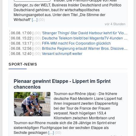
Springer, zu der WELT, Business Insider Deutschland und Politico
Deutschland gehören, baut ihr wirtschaftspolitisches
Meinungsangebot aus. Unter dem Titel „Die Stimme der
Wirtschaft“
[…]
(00)
vor 4 Stunden
06.08. 17:00 |
(00)
'Stranger Things'-Star David Harbour kehrt für 'Violent Night 2' zurück – Kristen Bell stößt zur Besetzung
06.08. 15:22 |
(00)
Deutsche Telekom bleibt bei MagentaTV-Kunden vage
06.08. 13:17 |
(00)
FIFA-WM macht Fox Corporation glücklich
06.08. 12:56 |
(00)
Britische Regierung erlaubt Warner Bros. Discovery-Übernahme
06.08. 12:40 |
(00)
Versant schrumpft weiter
SPORT-NEWS
Pienaar gewinnt Etappe - Lippert im Sprint
chancenlos
Tournon-sur-Rhône (dpa) - Die frühere
deutsche Rad-Meisterin Liane Lippert hat
ihren insgesamt zweiten Etappenerfolg
bei der Tour de France der Frauen
verpasst. Nach hügeligen 153,4
Kilometern zwischen Montbrison und
Tournon-sur-Rhone musste sich die 28-Jährige im Sprint einer
siebenköpfigen Fluchtgruppe bei der sechsten Etappe als
Sechste geschlagen
[…]
(00)