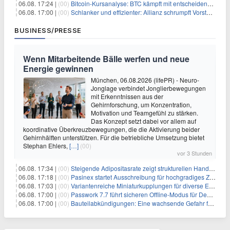
06.08. 17:24 |
(00)
Bitcoin-Kursanalyse: BTC kämpft mit entscheidender $65K-Hürde, während sich ein Liquidationscluster aufbaut
06.08. 17:00 |
(00)
Schlanker und effizienter: Allianz schrumpft Vorstand auf 8 Köpfe – das steckt dahinter
BUSINESS/PRESSE
Wenn Mitarbeitende Bälle werfen und neue
Energie gewinnen
München, 06.08.2026 (lifePR) - Neuro-
Jonglage verbindet Jonglierbewegungen
mit Erkenntnissen aus der
Gehirnforschung, um Konzentration,
Motivation und Teamgefühl zu stärken.
Das Konzept setzt dabei vor allem auf
koordinative Überkreuzbewegungen, die die Aktivierung beider
Gehirnhälften unterstützen. Für die betriebliche Umsetzung bietet
Stephan Ehlers,
[…]
(00)
vor 3 Stunden
06.08. 17:34 |
(00)
Steigende Adipositasrate zeigt strukturellen Handlungsbedarf bei der Ernährung schulpflichtiger Kinder
06.08. 17:18 |
(00)
Pasinex startet Ausschreibung für hochgradiges Zinksulfidkonzentrat mit Germanium- und Silbergehalten und stellt ein Betriebsupdate bereit
06.08. 17:03 |
(00)
Variantenreiche Miniaturkupplungen für diverse Einsatzbereiche
06.08. 17:00 |
(00)
Passwork 7.7 führt sicheren Offline-Modus für Desktop- und Mobile-Apps ein
06.08. 17:00 |
(00)
Bauteilabkündigungen: Eine wachsende Gefahr für industrielle Elektroniksysteme