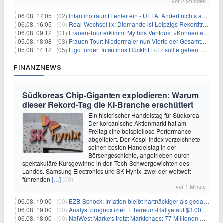
vor 2 Stunden
06.08. 17:05 |
(02)
Infantino räumt Fehler ein - UEFA: Ändert nichts an Boykott
06.08. 16:05 |
(00)
Real-Wechsel fix: Diomande ist Leipzigs Rekordtransfer
06.08. 09:12 |
(01)
Frauen-Tour erklimmt Mythos Ventoux: «Können alles schaffen»
05.08. 18:08 |
(03)
Frauen-Tour: Niedermaier nun Vierte der Gesamtwertung
05.08. 14:12 |
(05)
Figo fordert Infantinos Rücktritt: «Er sollte gehen. Jetzt»
FINANZNEWS
Südkoreas Chip-Giganten explodieren: Warum
dieser Rekord-Tag die KI-Branche erschüttert
Ein historischer Handelstag für Südkorea
Der koreanische Aktienmarkt hat am
Freitag eine beispiellose Performance
abgeliefert. Der Kospi-Index verzeichnete
seinen besten Handelstag in der
Börsengeschichte, angetrieben durch
spektakuläre Kursgewinne in den Tech-Schwergewichten des
Landes. Samsung Electronics und SK Hynix, zwei der weltweit
führenden
[…]
(00)
vor 1 Minute
06.08. 19:00 |
(00)
EZB-Schock: Inflation bleibt hartnäckiger als gedacht – 2027 wird zum kritischen Test
06.08. 19:00 |
(00)
Analyst prognostiziert Ethereum-Rallye auf $3.000 nach entscheidendem On-Chain-Ausbruch
06.08. 18:00 |
(00)
NatWest Markets trotzt Marktchaos: 77 Millionen Pfund Gewinn im ersten Halbjahr