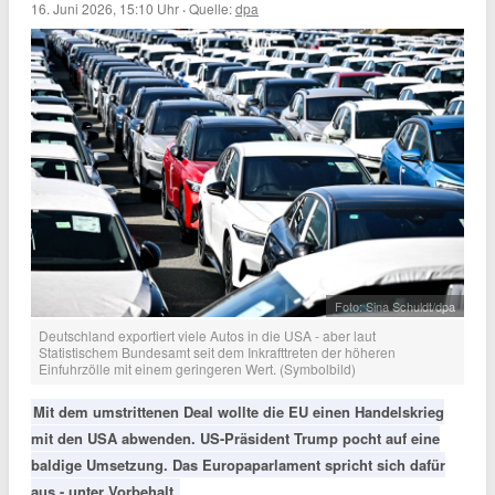
16. Juni 2026, 15:10 Uhr
·
Quelle:
dpa
Foto: Sina Schuldt/dpa
Deutschland exportiert viele Autos in die USA - aber laut
Statistischem Bundesamt seit dem Inkrafttreten der höheren
Einfuhrzölle mit einem geringeren Wert. (Symbolbild)
Mit dem umstrittenen Deal wollte die EU einen Handelskrieg
mit den USA abwenden. US-Präsident Trump pocht auf eine
baldige Umsetzung. Das Europaparlament spricht sich dafür
aus - unter Vorbehalt.