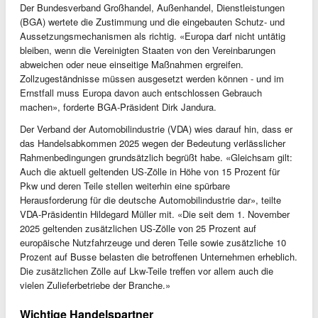
Der Bundesverband Großhandel, Außenhandel, Dienstleistungen
(BGA) wertete die Zustimmung und die eingebauten Schutz- und
Aussetzungsmechanismen als richtig. «Europa darf nicht untätig
bleiben, wenn die Vereinigten Staaten von den Vereinbarungen
abweichen oder neue einseitige Maßnahmen ergreifen.
Zollzugeständnisse müssen ausgesetzt werden können - und im
Ernstfall muss Europa davon auch entschlossen Gebrauch
machen», forderte BGA-Präsident Dirk Jandura.
Der Verband der Automobilindustrie (VDA) wies darauf hin, dass er
das Handelsabkommen 2025 wegen der Bedeutung verlässlicher
Rahmenbedingungen grundsätzlich begrüßt habe. «Gleichsam gilt:
Auch die aktuell geltenden US-Zölle in Höhe von 15 Prozent für
Pkw und deren Teile stellen weiterhin eine spürbare
Herausforderung für die deutsche Automobilindustrie dar», teilte
VDA-Präsidentin Hildegard Müller mit. «Die seit dem 1. November
2025 geltenden zusätzlichen US-Zölle von 25 Prozent auf
europäische Nutzfahrzeuge und deren Teile sowie zusätzliche 10
Prozent auf Busse belasten die betroffenen Unternehmen erheblich.
Die zusätzlichen Zölle auf Lkw-Teile treffen vor allem auch die
vielen Zulieferbetriebe der Branche.»
Wichtige Handelspartner