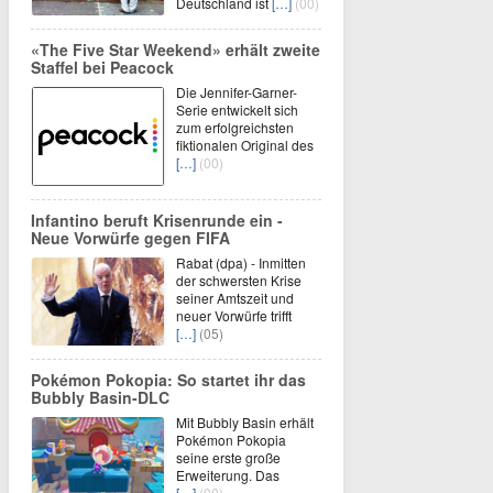
Deutschland ist
[…]
(00)
«The Five Star Weekend» erhält zweite
Staffel bei Peacock
Die Jennifer-Garner-
Serie entwickelt sich
zum erfolgreichsten
fiktionalen Original des
[…]
(00)
Infantino beruft Krisenrunde ein -
Neue Vorwürfe gegen FIFA
Rabat (dpa) - Inmitten
der schwersten Krise
seiner Amtszeit und
neuer Vorwürfe trifft
[…]
(05)
Pokémon Pokopia: So startet ihr das
Bubbly Basin-DLC
Mit Bubbly Basin erhält
Pokémon Pokopia
seine erste große
Erweiterung. Das
[…]
(00)