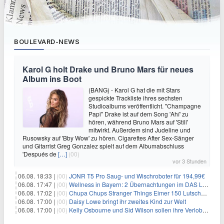
BOULEVARD-NEWS
Karol G holt Drake und Bruno Mars für neues
Album ins Boot
(BANG) - Karol G hat die mit Stars
gespickte Trackliste ihres sechsten
Studioalbums veröffentlicht. "Champagne
Papi" Drake ist auf dem Song 'Ahí' zu
hören, während Bruno Mars auf 'Still'
mitwirkt. Außerdem sind Judeline und
Rusowsky auf 'Bby Wow' zu hören. Cigarettes After Sex-Sänger
und Gitarrist Greg Gonzalez spielt auf dem Albumabschluss
'Después de
[…]
(00)
vor 3 Stunden
06.08. 18:33 |
(00)
JONR T5 Pro Saug- und Wischroboter für 194,99€
06.08. 17:47 |
(00)
Wellness in Bayern: 2 Übernachtungen im DAS LUDWIG Sports Resort inkl. HP + Wellness ab 174€ p.P.
06.08. 17:02 |
(00)
Chupa Chups Stranger Things Eimer 150 Lutscher für 21,95€
06.08. 17:00 |
(00)
Daisy Lowe bringt ihr zweites Kind zur Welt
06.08. 17:00 |
(00)
Kelly Osbourne und Sid Wilson sollen ihre Verlobung gelöst haben