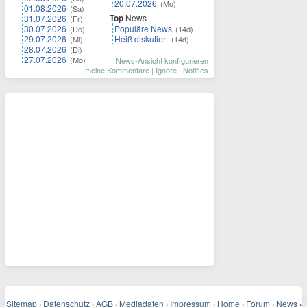
20.07.2026
(Mo)
01.08.2026
(Sa)
Top
News
31.07.2026
(Fr)
30.07.2026
Populäre News
(Do)
(14d)
29.07.2026
Heiß diskutiert
(Mi)
(14d)
28.07.2026
(Di)
27.07.2026
(Mo)
News-Ansicht konfigurieren
meine Kommentare
|
Ignore
|
Notifies
Sitemap
·
Datenschutz
·
AGB
·
Mediadaten
·
Impressum
·
Home
·
Forum
·
News
·