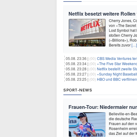
Netflix besetzt weitere Rolle
Cherry Jones, Co
von «The Secret
Lost Symbol hat 
stoßen Cherry Jo
(«Billions»), Ro
Bereits zuvor
[…]
05.08. 23:36 |
(00)
CBS Media Ventures ter
05.08. 23:34 |
(00)
«The Five Star Weekend»
05.08. 23:28 |
(00)
Netflix bestellt zweite S
05.08. 23:27 |
(00)
«Sunday Night Baseball»
05.08. 23:25 |
(00)
HBO und BBC verfilmen
SPORT-NEWS
Frauen-Tour: Niedermaier nu
Belleville-en-Bea
die deutsche Rad
Frauen auf den v
Rosenheim erreic
das Ziel auf der 