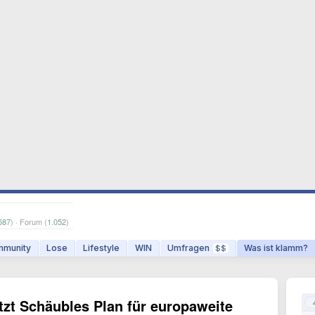
587
) · Forum (
1.052
)
munity
Lose
Lifestyle
WIN
Umfragen
Was ist klamm?
$$
zt Schäubles Plan für europaweite