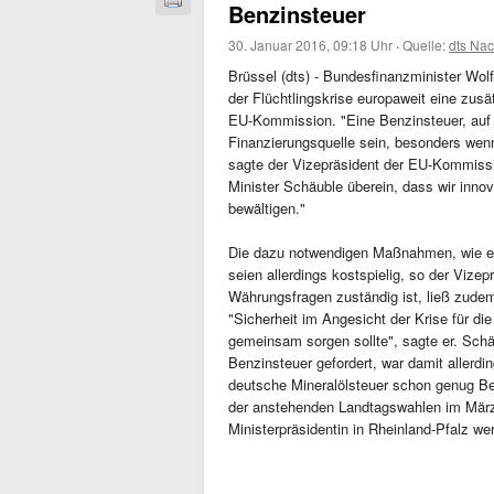
Benzinsteuer
30. Januar 2016, 09:18 Uhr
·
Quelle:
dts Nac
Brüssel (dts) - Bundesfinanzminister Wo
der Flüchtlingskrise europaweit eine zus
EU-Kommission. "Eine Benzinsteuer, auf 
Finanzierungsquelle sein, besonders wenn 
sagte der Vizepräsident der EU-Kommissi
Minister Schäuble überein, dass wir inno
bewältigen."
Die dazu notwendigen Maßnahmen, wie et
seien allerdings kostspielig, so der Vize
Währungsfragen zuständig ist, ließ zudem
"Sicherheit im Angesicht der Krise für die
gemeinsam sorgen sollte", sagte er. Schä
Benzinsteuer gefordert, war damit allerdi
deutsche Mineralölsteuer schon genug Bel
der anstehenden Landtagswahlen im März 
Ministerpräsidentin in Rheinland-Pfalz we