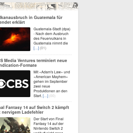
lkanausbruch in Guatemala für
endet erklärt
Guatemala-Stadt (dpa)
- Nach dem Ausbruch
des Feuervulkans in
Guatemala nimmt die
[…]
(01)
S Media Ventures terminiert neue
ndication-Formate
Mit «Adam's Law» und
«American Mayhem»
gehen im September
zwei neue
Produktionen an den
Start.
[…]
(00)
nal Fantasy 14 auf Switch 2 kämpft
t nervigem Ladefehler
Der Start von Final
Fantasy 14 auf der
Nintendo Switch 2
verläuft nicht ganz