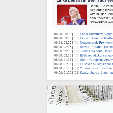
Linke beharrt in Berlin auf V
Berlin - Die Vors
Regierungsbeteil
wird mit der Berl
dem Podcast "5-Mi
Schwerdtner wei
06.08. 03:05 |
(00)
Ebola-Ausbruch: Steigende Ste
06.08. 03:05 |
(00)
Iran und Oman schließen Ve
06.08. 03:05 |
(00)
Neuseelands Premierminister unterstü
06.08. 02:06 |
(00)
Attovia Therapeutics steigt am D
06.08. 02:05 |
(00)
Trumps Goldene Flotte: E
06.08. 02:05 |
(00)
El-Sayed tritt konservati
06.08. 01:36 |
(00)
Glenn Youngkins Ambivalen
06.08. 01:06 |
(00)
El-Sayed's Sieg signali
06.08. 01:00 |
(02)
Özdemir spricht sich fü
06.08. 01:00 |
(02)
Kassenärzte drängen au