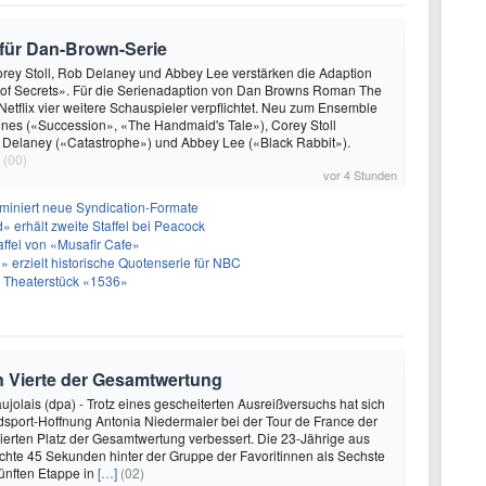
n für Dan-Brown-Serie
rey Stoll, Rob Delaney und Abbey Lee verstärken die Adaption
 of Secrets». Für die Serienadaption von Dan Browns Roman The
Netflix vier weitere Schauspieler verpflichtet. Neu zum Ensemble
nes («Succession», «The Handmaid's Tale»), Corey Stoll
b Delaney («Catastrophe») und Abbey Lee («Black Rabbit»).
(00)
vor 4 Stunden
miniert neue Syndication-Formate
 erhält zweite Staffel bei Peacock
taffel von «Musafir Cafe»
 erzielt historische Quotenserie für NBC
 Theaterstück «1536»
n Vierte der Gesamtwertung
ujolais (dpa) - Trotz eines gescheiterten Ausreißversuchs hat sich
sport-Hoffnung Antonia Niedermaier bei der Tour de France der
ierten Platz der Gesamtwertung verbessert. Die 23-Jährige aus
hte 45 Sekunden hinter der Gruppe der Favoritinnen als Sechste
fünften Etappe in
[…]
(02)