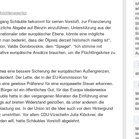
Ic
wi
hrichtenagentur
ni
Fl
lfgang Schäuble bekommt für seinen Vorstoß, zur Finanzierung
St
ätzliche Abgabe auf Benzin einzuführen, Unterstützung aus der
Er
So
nationaler oder europäischer Ebene, könnte eine mögliche
da
man bedenkt, dass der Ölpreis derzeit historisch niedrig ist",
ne
on, Valdis Dombrovskis, dem "Spiegel". "Ich stimme mit
vo
vative europäische Ansätze brauchen, um die Flüchtlingskrise zu
Au
wa eine bessere Sicherung der europäischen Außengrenzen,
ab
präsident. Der Lette, der in der EU-Kommission für
 eine gewisse Präferenz für eine europaweite Steuer erkennen.
 Bürger ist ein öffentliches Gut, für das Europa idealerweise
Wi
uble hatte in den vergangenen Monaten die Einführung einer
wa
ngs auf breiten Widerstand gestoßen, da unter anderem die
di
astung sei. In der Union ist die Idee auch vor dem Hintergrund
be
umstritten. Vor allem CDU-Vizechefin Julia Klöckner, die
rden will, hatte Schäubles Vorstoß abgelehnt.
We
le
di