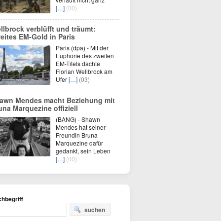
[…]
(00)
llbrock verblüfft und träumt:
eites EM-Gold in Paris
Paris (dpa) - Mit der
Euphorie des zweiten
EM-Titels dachte
Florian Wellbrock am
Ufer
[…]
(03)
awn Mendes macht Beziehung mit
una Marquezine offiziell
(BANG) - Shawn
Mendes hat seiner
Freundin Bruna
Marquezine dafür
gedankt, sein Leben
[…]
(00)
hbegriff
suchen