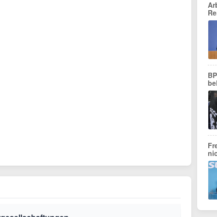
Ar
Re
BP
be
Fr
ni