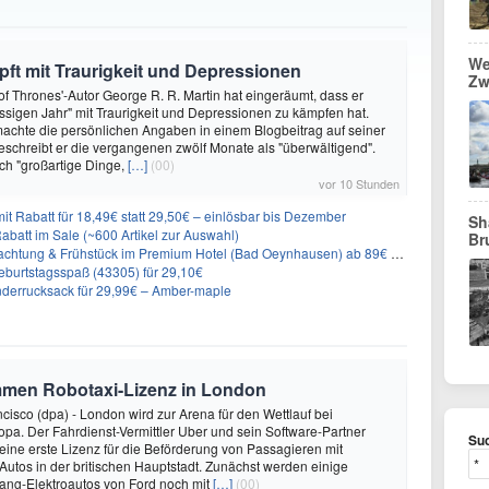
We
ft mit Traurigkeit und Depressionen
Zw
f Thrones'-Autor George R. R. Martin hat eingeräumt, dass er
ssigen Jahr" mit Traurigkeit und Depressionen zu kämpfen hat.
achte die persönlichen Angaben in einem Blogbeitrag auf seiner
eschreibt er die vergangenen zwölf Monate als "überwältigend".
ch "großartige Dinge,
[…]
(00)
vor 10 Stunden
it Rabatt für 18,49€ statt 29,50€ – einlösbar bis Dezember
Sh
abatt im Sale (~600 Artikel zur Auswahl)
Br
achtung & Frühstück im Premium Hotel (Bad Oeynhausen) ab 89€ p.P.
burtstagsspaß (43305) für 29,10€
nderrucksack für 29,99€ – Amber-maple
mmen Robotaxi-Lizenz in London
isco (dpa) - London wird zur Arena für den Wettlauf bei
opa. Der Fahrdienst-Vermittler Uber und sein Software-Partner
Suc
eine erste Lizenz für die Beförderung von Passagieren mit
Autos in der britischen Hauptstadt. Zunächst werden einige
ng-Elektroautos von Ford noch mit
[…]
(00)