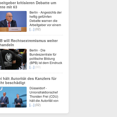
beitgeber kritisieren Debatte um
nte mit 63
Berlin - Angesichts der
heftig geführten
Debatte warnen die
Arbeitgeber vor einem
[…]
(02)
B will Rechtsextremismus weiter
handeln
Berlin - Die
Bundeszentrale für
politische Bildung
(BPB) ist dem Eindruck
[…]
(00)
ei hält Autorität des Kanzlers für
cht beschädigt
Düsseldorf -
Unionsfraktionschef
Thorsten Frei (CDU)
hält die Autorität von
[…]
(02)