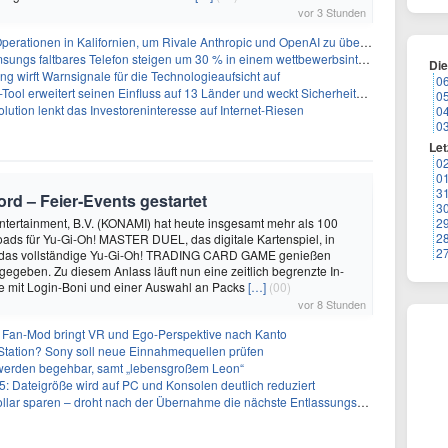
vor 3 Stunden
perationen in Kalifornien, um Rivale Anthropic und OpenAI zu überholen
gs faltbares Telefon steigen um 30 % in einem wettbewerbsintensiven Markt
Di
ng wirft Warnsignale für die Technologieaufsicht auf
0
l erweitert seinen Einfluss auf 13 Länder und weckt Sicherheitsbedenken
0
lution lenkt das Investoreninteresse auf Internet-Riesen
0
0
Let
0
0
3
rd – Feier‑Events gestartet
3
ntertainment, B.V. (KONAMI) hat heute insgesamt mehr als 100
2
2
ads für Yu-Gi-Oh! MASTER DUEL, das digitale Kartenspiel, in
2
 das vollständige Yu-Gi-Oh! TRADING CARD GAME genießen
egeben. Zu diesem Anlass läuft nun eine zeitlich begrenzte In-
mit Login-Boni und einer Auswahl an Packs
[…]
(00)
vor 8 Stunden
 Fan-Mod bringt VR und Ego-Perspektive nach Kanto
tation? Sony soll neue Einnahmequellen prüfen
 werden begehbar, samt „lebensgroßem Leon“
5: Dateigröße wird auf PC und Konsolen deutlich reduziert
llar sparen – droht nach der Übernahme die nächste Entlassungswelle?