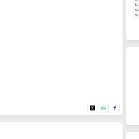
be
ec
e