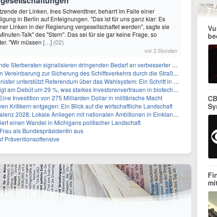
ergesellschaftungen
itzende der Linken, Ines Schwerdtner, beharrt im Falle einer
igung in Berlin auf Enteignungen. "Das ist für uns ganz klar: Es
iner Linken in der Regierung vergesellschaftet werden", sagte sie
Vu
nuten-Talk" des "Stern". Das sei für sie gar keine Frage, so
be
ter. "Wir müssen
[…]
(02)
vor 2 Stunden
rberaten signalisieren dringenden Bedarf an verbesserter Gesundheitsinfrastruktur
reinbarung zur Sicherung des Schiffsverkehrs durch die Straße von Hormuz
tzt Referendum über das Wahlsystem: Ein Schritt in Richtung verbesserter demokratischer Beteiligung
ebüt um 29 %, was starkes Investorenvertrauen in biotechnologische Innovation signalisiert
ine Investition von 275 Milliarden Dollar in militärische Macht
CB
Sy
ven Kritikern entgegen: Ein Blick auf die wirtschaftliche Landschaft
z 2028: Lokale Anliegen mit nationalen Ambitionen in Einklang bringen
siert einen Wandel in Michigans politischer Landschaft
r Frau als Bundespräsidentin aus
f Präventionsoffensive
Fi
mi