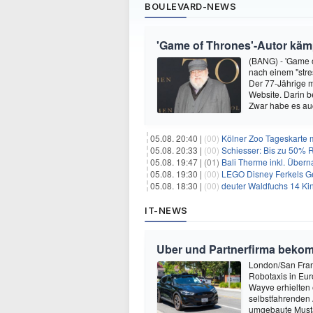
BOULEVARD-NEWS
'Game of Thrones'-Autor kämp
(BANG) - 'Game o
nach einem "stre
Der 77-Jährige m
Website. Darin b
Zwar habe es au
05.08. 20:40 |
(00)
Kölner Zoo Tageskarte m
05.08. 20:33 |
(00)
Schiesser: Bis zu 50% R
05.08. 19:47 |
(01)
Bali Therme inkl. Übern
05.08. 19:30 |
(00)
LEGO Disney Ferkels Ge
05.08. 18:30 |
(00)
deuter Waldfuchs 14 Ki
IT-NEWS
Uber und Partnerfirma beko
London/San Franc
Robotaxis in Eur
Wayve erhielten 
selbstfahrenden 
umgebaute Musta