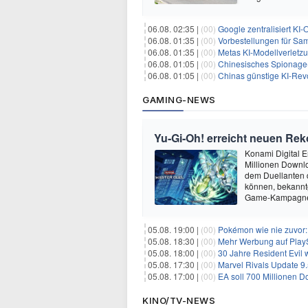
06.08. 02:35 |
(00)
Google zentralisiert KI-O
06.08. 01:35 |
(00)
Vorbestellungen für Samsun
06.08. 01:35 |
(00)
Metas KI-Modellverletzu
06.08. 01:05 |
(00)
Chinesisches Spionage-Too
06.08. 01:05 |
(00)
Chinas günstige KI-Revo
GAMING-NEWS
Yu‑Gi‑Oh! erreicht neuen Reko
Konami Digital E
Millionen Downlo
dem Duellanten
können, bekanntg
Game-Kampagne 
05.08. 19:00 |
(00)
Pokémon wie nie zuvor:
05.08. 18:30 |
(00)
Mehr Werbung auf PlayS
05.08. 18:00 |
(00)
30 Jahre Resident Evil
05.08. 17:30 |
(00)
Marvel Rivals Update 9.
05.08. 17:00 |
(00)
EA soll 700 Millionen Do
KINO/TV-NEWS