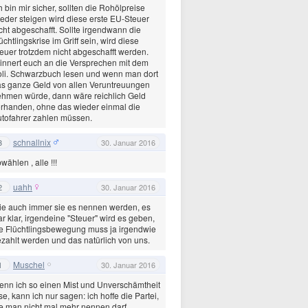
h bin mir sicher, sollten die Rohölpreise
eder steigen wird diese erste EU-Steuer
cht abgeschafft. Sollte irgendwann die
üchtlingskrise im Griff sein, wird diese
euer trotzdem nicht abgeschafft werden.
innert euch an die Versprechen mit dem
li. Schwarzbuch lesen und wenn man dort
s ganze Geld von allen Veruntreuungen
hmen würde, dann wäre reichlich Geld
rhanden, ohne das wieder einmal die
tofahrer zahlen müssen.
schnallnix
3
30. Januar 2016
wählen , alle !!!
uahh
2
30. Januar 2016
e auch immer sie es nennen werden, es
r klar, irgendeine "Steuer" wird es geben,
e Flüchtlingsbewegung muss ja irgendwie
zahlt werden und das natürlich von uns.
Muschel
1
30. Januar 2016
nn ich so einen Mist und Unverschämtheit
se, kann ich nur sagen: ich hoffe die Partei,
e man nicht mal mehr nennen darf