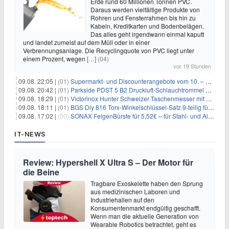
Erde rund 60 Millionen Tonnen PVC.
Daraus werden vielfältige Produkte von
Rohren und Fensterrahmen bis hin zu
Kabeln, Kreditkarten und Bodenbelägen.
Das alles geht irgendwann einmal kaputt
und landet zumeist auf dem Müll oder in einer
Verbrennungsanlage. Die Recyclingquote von PVC liegt unter
einem Prozent, wegen
[…]
(04)
vor 19 Stunden
09.08. 22:05 |
(01)
Supermarkt- und Discounterangebote vom 10. – 15.08.2026
09.08. 20:42 |
(01)
Parkside PDST 5 B2 Druckluft-Schlauchtrommel mit 10 m Schlauch für 25,94€
09.08. 18:29 |
(01)
Victorinox Hunter Schweizer Taschenmesser mit 12 Funktionen für 43,99€
09.08. 18:11 |
(01)
BGS Diy 816 Torx-Winkelschlüssel-Satz 9-teilig für 6,45€
09.08. 17:02 |
(00)
SONAX FelgenBürste für 5,52€ – für Stahl- und Alufelgen
IT-NEWS
Review: Hypershell X Ultra S – Der Motor für
die Beine
Tragbare Exoskelette haben den Sprung
aus medizinischen Laboren und
Industriehallen auf den
Konsumentenmarkt endgültig geschafft.
Wenn man die aktuelle Generation von
Wearable Robotics betrachtet, geht es