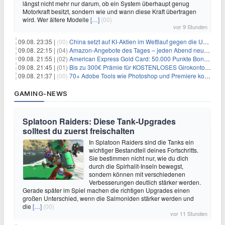
längst nicht mehr nur darum, ob ein System überhaupt genug
Motorkraft besitzt, sondern wie und wann diese Kraft übertragen
wird. Wer ältere Modelle
[…]
(00)
vor 9 Stunden
09.08. 23:35 |
(00)
China setzt auf KI-Aktien im Wettlauf gegen die USA um Chip- und Technologiedominanz
09.08. 22:15 |
(04)
Amazon-Angebote des Tages – jeden Abend neue Deals zum Stöbern
09.08. 21:55 |
(02)
American Express Gold Card: 50.000 Punkte Bonus + Metall-Kreditkarte
09.08. 21:45 |
(01)
Bis zu 300€ Prämie für KOSTENLOSES Girokonto bei der Santander – 50€ schon nach 1 Woche!
09.08. 21:37 |
(00)
70+ Adobe Tools wie Photoshop und Premiere kostenlos in ChatGPT
GAMING-NEWS
Splatoon Raiders: Diese Tank-Upgrades
solltest du zuerst freischalten
In Splatoon Raiders sind die Tanks ein
wichtiger Bestandteil deines Fortschritts.
Sie bestimmen nicht nur, wie du dich
durch die Spirhalit-Inseln bewegst,
sondern können mit verschiedenen
Verbesserungen deutlich stärker werden.
Gerade später im Spiel machen die richtigen Upgrades einen
großen Unterschied, wenn die Salmoniden stärker werden und
die
[…]
(00)
vor 11 Stunden