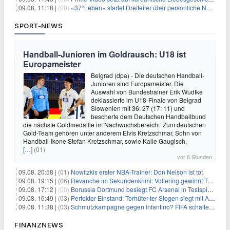
09.08. 11:18 |
(00)
«37°Leben» startet Dreiteiler über persönliche Neuanfänge
SPORT-NEWS
Handball-Junioren im Goldrausch: U18 ist
Europameister
Belgrad (dpa) - Die deutschen Handball-
Junioren sind Europameister. Die
Auswahl von Bundestrainer Erik Wudtke
deklassierte im U18-Finale von Belgrad
Slowenien mit 36: 27 (17: 11) und
bescherte dem Deutschen Handballbund
die nächste Goldmedaille im Nachwuchsbereich. Zum deutschen
Gold-Team gehören unter anderem Elvis Kretzschmar, Sohn von
Handball-Ikone Stefan Kretzschmar, sowie Kalle Gaugisch,
[…]
(01)
vor 6 Stunden
09.08. 20:58 |
(01)
Nowitzkis erster NBA-Trainer: Don Nelson ist tot
09.08. 19:15 |
(06)
Revanche im Sekundenkrimi: Vollering gewinnt Tour
09.08. 17:12 |
(00)
Borussia Dortmund besiegt FC Arsenal in Testspiel mit 3:2
09.08. 16:49 |
(03)
Perfekter Einstand: Torhüter ter Stegen siegt mit Ajax
09.08. 11:38 |
(03)
Schmutzkampagne gegen Infantino? FIFA schaltet auf Angriff
FINANZNEWS