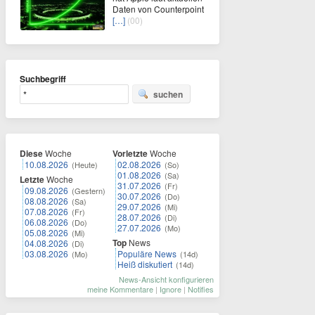
Daten von Counterpoint
[…]
(00)
Suchbegriff
suchen
Diese
Woche
Vorletzte
Woche
10.08.2026
02.08.2026
(Heute)
(So)
01.08.2026
(Sa)
Letzte
Woche
31.07.2026
(Fr)
09.08.2026
(Gestern)
30.07.2026
(Do)
08.08.2026
(Sa)
29.07.2026
(Mi)
07.08.2026
(Fr)
28.07.2026
(Di)
06.08.2026
(Do)
27.07.2026
(Mo)
05.08.2026
(Mi)
Top
News
04.08.2026
(Di)
03.08.2026
Populäre News
(Mo)
(14d)
Heiß diskutiert
(14d)
News-Ansicht konfigurieren
meine Kommentare
|
Ignore
|
Notifies