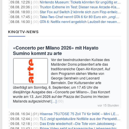
09.08. 12:26 |
(00)
Nintendo Museum: Tickets könnten für ungültig erklärt werden!
08.08. 20:36 |
(00)
Truxton Extreme im Test: Dieser neue Arcade-Klassiker verzeiht dir gar nichts
08.08. 18:00 |
(00)
Star Fox auf Switch 2 könnte sich zum Flop entwickeln
08.08. 17:45 |
(00)
Take-Two-Chef nennt GTA 6 für 80 Euro ein „unglaubliches Schnäppchen“
08.08. 16:30 |
(00)
GTA 6: Netflix nennt angeblich Laufzeit der neuen Gameplay-Präsentation
KINO/TV-NEWS
«Concerto per Milano 2026» mit Hayato
Sumino kommt zu arte
Vor der beeindruckenden Kulisse des
Mailänder Doms präsentiert arte das
traditionsreiche Open-Air-Konzert. Auf
dem Programm stehen Werke von
George Gershwin und Leonard
Bernstein. Der Kultursender arte
überträgt am Sonntag, 6. September, um 17.45 Uhr die
diesjährige Ausgabe des «Concerto per Milano». Das Konzert
wurde am 13. Juni 2026 auf der Piazza del Duomo im Herzen
Mailands aufgezeichnet
[…]
(00)
vor 15 Stunden
09.08. 16:34 |
(01)
Hisense 75U7DSE 75 Zoll TV für 949€ – Mini LED, 144Hz, 2026
09.08. 12:44 |
(00)
TLC zeigt spektakuläre Notfälle aus der Perspektive der Patienten
09.08. 12:18 |
(00)
Das Erste wiederholt «Die Tote vom Jakobsweg»
09.08. 11:43 |
(00)
Prime Video setzt auf koreanische Liebesgeschichte