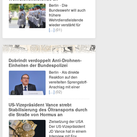
Berlin - Die
Bundeswehr will auch
frühere
Wehrdienstleistende
wieder verstärkt für
[…]
(01)
Dobrindt verdoppelt Anti-Drohnen-
Einheiten der Bundespolizei
Berlin - Als direkte
Reaktion auf den
vereitelten Sprengstoff-
Anschlag mit einer
[…]
(02)
US-Vizepräsident Vance strebt
Stabilisierung des Öltransports durch
die Straße von Hormus an
Zielsetzung der USA
Der US-Vizepräsident
JD Vance hat in einem
Interview mit Fox