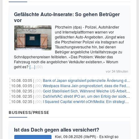
Gefälschte Auto-Inserate: So gehen Betrüger
vor
Pforzheim (dpa) - Polizei, Autohändler
und Internetplattformen warnen vor
gefälschten Auto-Angeboten. Jüngst wies
die Pforzheimer Polizei via Instagram auf
Täuschungsversuche hin, bei denen
Betrüger angebliche Unfallfahrzeuge zu
Schnäppchenpreisen feilbieten. «Das Problem: Weder das
Fahrzeug noch die angeblichen Verkäufer existieren.» Worum
geht es?
[…]
(00)
vor 34 Minuten
10.08. 03:05 |
(00)
Bank of Japan signalisiert potenzielle Änderung der Zinspolitik angesichts von Inflationsbedenken
10.08. 03:05 |
(00)
Westpacs Illiana Jain prognostiziert, dass die Fed die Zinssätze nach dem Arbeitsmarktbericht stabil halten wird
10.08. 02:35 |
(00)
Gold Stabilisiert Sich, Während Weiche US-Arbeitsmarktdaten Zinsängste Lindern
10.08. 02:35 |
(00)
DatVietVAC strebt IPO an, um den Erfolg der südkoreanischen Unterhaltungsindustrie nachzuahmen
10.08. 02:35 |
(00)
I Squared Capital erwirbt oOh!Media: Ein strategischer Schritt in der Außenwerbung
BUSINESS/PRESSE
Ist das Dach gegen alles versichert?
Kiel, 09.08.2026 (lifePR) - Es klingt so