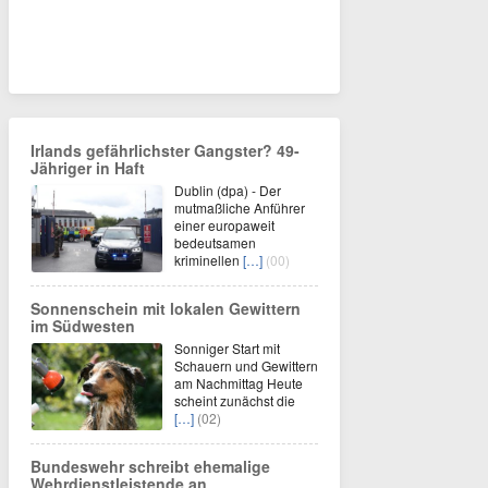
Irlands gefährlichster Gangster? 49-
Jähriger in Haft
Dublin (dpa) - Der
mutmaßliche Anführer
einer europaweit
bedeutsamen
kriminellen
[…]
(00)
Sonnenschein mit lokalen Gewittern
im Südwesten
Sonniger Start mit
Schauern und Gewittern
am Nachmittag Heute
scheint zunächst die
[…]
(02)
Bundeswehr schreibt ehemalige
Wehrdienstleistende an