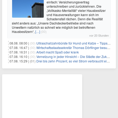
einfach: Versicherungsvertrag
unterschreiben und zurücklehnen. Die
„Vollkasko-Mentalität“ vieler Hausbesitzer
und Hausverwaltungen kann sich im
Schadensfall rächen. Denn die Realität
sieht anders aus: „Unsere Dachdeckerbetriebe sind nach
Unwettern natürlich so schnell wie möglich bei betroffenen
Hausbesitzern“,
[…]
(00)
vor 20 Stunden
08.08. 08:00 |
(00)
Ultraschallzahnbürste für Hund und Katze – Tipps zur erfolgreichen Eingewöhnung
07.08. 16:47 |
(00)
Wirtschaftsstaatssekretär Thomas Dörflinger besucht Handwerksbetrieb im Kammerbezirk Freiburg
07.08. 16:31 |
(00)
Arbeit macht Spaß oder krank
07.08. 16:10 |
(00)
Vernetzung in jeder Hinsicht – Die Städte der Zukunft sind grün-blau
07.08. 15:29 |
(01)
Drei bis zehn Prozent, so viel Strom verbraucht ein Aufzug im Gebäude