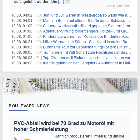
durchgeführt worden. Die
[…]
(00)
vor 19 Minuten
10.08. 04:02 |
(00)
Juni und Juli waren in Westeuropa so warm wie noch nie
10.08. 04:01 |
(00)
Mann in Berlin auf offener Straße durch Schüsse getötet
10.08. 01:00 |
(00)
Steuergewerkschaft kritisiert geplante Steuerreform
10.08. 01:00 |
(00)
Adenauer-Stiftung fordert engere Polizei- und Geheimdienstkooperation
10.08. 01:00 |
(00)
Kinderärzte warnen vor Kollaps der Kinderkrankenpflege
10.08. 00:21 |
(00)
Hitze-Warnung im Süden - Schulstart in ersten Bundesländern
10.08. 00:05 |
(00)
Burnhams Tour zur Lebenshaltungskosten: Ein strategischer Schritt inmitten von Kontroversen
10.08. 00:05 |
(00)
Trump ernennt Will Scharf zum Rechtsberater des Weißen Hauses: Auswirkungen auf Wirtschaft und Governance
10.08. 00:05 |
(01)
Top-Ökonom wirft Pistorius falsche Investitionen vor
10.08. 00:03 |
(00)
Irlands gefährlichster Gangster? 49-Jähriger in Haft
BOULEVARD-NEWS
PVC-Abfall wird bei 70 Grad zu Motoröl mit
hoher Schmierleistung
Jährlich produzieren Firmen rund um die