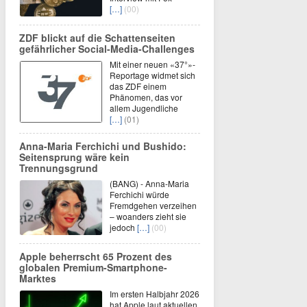
[…]
(00)
ZDF blickt auf die Schattenseiten
gefährlicher Social-Media-Challenges
Mit einer neuen «37°»-
Reportage widmet sich
das ZDF einem
Phänomen, das vor
allem Jugendliche
[…]
(01)
Anna-Maria Ferchichi und Bushido:
Seitensprung wäre kein
Trennungsgrund
(BANG) - Anna-Maria
Ferchichi würde
Fremdgehen verzeihen
– woanders zieht sie
jedoch
[…]
(00)
Apple beherrscht 65 Prozent des
globalen Premium-Smartphone-
Marktes
Im ersten Halbjahr 2026
hat Apple laut aktuellen