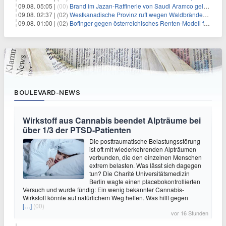
09.08. 05:05 |
(00)
Brand im Jazan-Raffinerie von Saudi Aramco gelöscht: Auswirkungen auf die Energiemärkte
09.08. 02:37 |
(02)
Westkanadische Provinz ruft wegen Waldbränden Notstand aus
09.08. 01:00 |
(02)
Bofinger gegen österreichisches Renten-Modell für Schwerarbeiter
BOULEVARD-NEWS
Wirkstoff aus Cannabis beendet Alpträume bei
über 1/3 der PTSD-Patienten
Die posttraumatische Belastungsstörung
ist oft mit wiederkehrenden Alpträumen
verbunden, die den einzelnen Menschen
extrem belasten. Was lässt sich dagegen
tun? Die Charité Universitätsmedizin
Berlin wagte einen placebokontrollierten
Versuch und wurde fündig: Ein wenig bekannter Cannabis-
Wirkstoff könnte auf natürlichem Weg helfen. Was hilft gegen
[…]
(00)
vor 16 Stunden