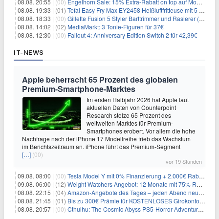
08.08. 20:55 |
(00)
Engelhorn Sale: 15% Extra-Rabatt on top auf Mode- und Sport-Artikel
08.08. 19:33 |
(01)
Tefal Easy Fry Max EY2458 Heißluftfritteuse mit 5 Litern für 64,99€
08.08. 18:33 |
(00)
Gillette Fusion 5 Styler Barttrimmer und Rasierer (All in One) für 16€
08.08. 14:02 |
(02)
MediaMarkt: 3 Tonie-Figuren für 37€
08.08. 12:30 |
(00)
Fallout 4: Anniversary Edition Switch 2 für 42,39€
IT-NEWS
Apple beherrscht 65 Prozent des globalen
Premium-Smartphone-Marktes
Im ersten Halbjahr 2026 hat Apple laut
aktuellen Daten von Counterpoint
Research stolze 65 Prozent des
weltweiten Marktes für Premium-
Smartphones erobert. Vor allem die hohe
Nachfrage nach der iPhone 17 Modellreihe trieb das Wachstum
im Berichtszeitraum an. iPhone führt das Premium-Segment
[…]
(00)
vor 19 Stunden
09.08. 08:00 |
(00)
Tesla Model Y mit 0% Finanzierung + 2.000€ Rabatt für 38.970€
09.08. 06:00 |
(12)
Weight Watchers Angebot: 12 Monate mit 75% Rabatt ab 6,25€/Monat
08.08. 22:15 |
(04)
Amazon-Angebote des Tages – jeden Abend neue Deals zum Stöbern
08.08. 21:45 |
(01)
Bis zu 300€ Prämie für KOSTENLOSES Girokonto bei der Santander – 50€ schon nach 1 Woche!
08.08. 20:57 |
(00)
Cthulhu: The Cosmic Abyss PS5-Horror-Adventure für 27,99€