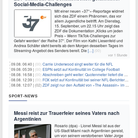
Social-Media-Challenges
Mit einer neuen «37°»-Reportage widmet
sich das ZDF einem Phänomen, das vor
allem Jugendliche betrifft. Am Dienstag,
15. September, um 22.15 Uhr zeigt das
ZDF die Dokumentation „Klicks um jeden
Preis – Wenn TikTok-Challenges zur
Gefahr werden“ der Reihe 37°. Der Film von Kathi Liesenfeld und
Andrea Schäfer steht bereits ab dem Morgen desselben Tages im
Streaming-Angebot des Senders bereit. Die
[…]
(00)
vor 1 Stunde
09.08. 06:40 |
(00)
Carrie Underwood singt weiter für die NFL
09.08. 05:39 |
(00)
ESPN setzt auf Kontinuität im College Football
08.08. 16:58 |
(00)
Abschreiben geht weiter: Quotenmeter liefert die Vorlagen
08.08. 12:39 |
(00)
FOX setzt auf Kontinuität bei seiner NFL-Berichterstattung
08.08. 12:07 |
(02)
ZDF zeigt nur den Auftakt von «The Assassin» im Fernsehen
SPORT-NEWS
Messi reist zur Trauerfeier seines Vaters nach
Argentinien
Rosario (dpa) - Lionel Messi ist aus der
US-Stadt Miami nach Argentinien gereist,
um von seinem verstorbenen Vater Jorge