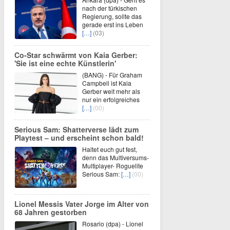
nach der türkischen
Regierung, sollte das
gerade erst ins Leben
[…]
(03)
Co-Star schwärmt von Kaia Gerber:
'Sie ist eine echte Künstlerin'
(BANG) - Für Graham
Campbell ist Kaia
Gerber weit mehr als
nur ein erfolgreiches
[…]
(00)
Serious Sam: Shatterverse lädt zum
Playtest – und erscheint schon bald!
Haltet euch gut fest,
denn das Multiversums-
Multiplayer- Roguelite
Serious Sam:
[…]
(00)
Lionel Messis Vater Jorge im Alter von
68 Jahren gestorben
Rosario (dpa) - Lionel