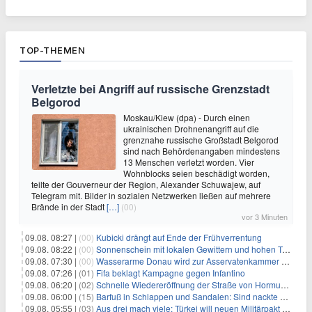
TOP-THEMEN
Verletzte bei Angriff auf russische Grenzstadt
Belgorod
Moskau/Kiew (dpa) - Durch einen
ukrainischen Drohnenangriff auf die
grenznahe russische Großstadt Belgorod
sind nach Behördenangaben mindestens
13 Menschen verletzt worden. Vier
Wohnblocks seien beschädigt worden,
teilte der Gouverneur der Region, Alexander Schuwajew, auf
Telegram mit. Bilder in sozialen Netzwerken ließen auf mehrere
Brände in der Stadt
[…]
(00)
vor 3 Minuten
09.08. 08:27 |
(00)
Kubicki drängt auf Ende der Frühverrentung
09.08. 08:22 |
(00)
Sonnenschein mit lokalen Gewittern und hohen Temperaturen
09.08. 07:30 |
(00)
Wasserarme Donau wird zur Asservatenkammer der Geschichte
09.08. 07:26 |
(01)
Fifa beklagt Kampagne gegen Infantino
09.08. 06:20 |
(02)
Schnelle Wiedereröffnung der Straße von Hormus ungewiss
09.08. 06:00 |
(15)
Barfuß in Schlappen und Sandalen: Sind nackte Füße eklig?
09.08. 05:55 |
(03)
Aus drei mach viele: Türkei will neuen Militärpakt erweitern