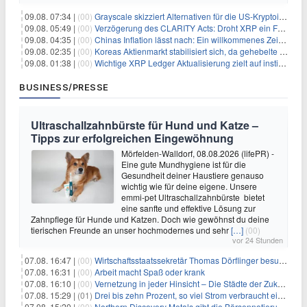
09.08. 07:34 |
(00)
Grayscale skizziert Alternativen für die US-Kryptoindustrie ohne CLARITY Act
09.08. 05:49 |
(00)
Verzögerung des CLARITY Acts: Droht XRP ein Fall unter die $1-Marke?
09.08. 04:35 |
(00)
Chinas Inflation lässt nach: Ein willkommenes Zeichen für Investoren angesichts der Folgen des Öl-Schocks
09.08. 02:35 |
(00)
Koreas Aktienmarkt stabilisiert sich, da gehebelte Positionen abgebaut werden
09.08. 01:38 |
(00)
Wichtige XRP Ledger Aktualisierung zielt auf institutionelle Akzeptanz ab
BUSINESS/PRESSE
Ultraschallzahnbürste für Hund und Katze –
Tipps zur erfolgreichen Eingewöhnung
Mörfelden-Walldorf, 08.08.2026 (lifePR) -
Eine gute Mundhygiene ist für die
Gesundheit deiner Haustiere genauso
wichtig wie für deine eigene. Unsere
emmi-pet Ultraschallzahnbürste bietet
eine sanfte und effektive Lösung zur
Zahnpflege für Hunde und Katzen. Doch wie gewöhnst du deine
tierischen Freunde an unser hochmodernes und sehr
[…]
(00)
vor 24 Stunden
07.08. 16:47 |
(00)
Wirtschaftsstaatssekretär Thomas Dörflinger besucht Handwerksbetrieb im Kammerbezirk Freiburg
07.08. 16:31 |
(00)
Arbeit macht Spaß oder krank
07.08. 16:10 |
(00)
Vernetzung in jeder Hinsicht – Die Städte der Zukunft sind grün-blau
07.08. 15:29 |
(01)
Drei bis zehn Prozent, so viel Strom verbraucht ein Aufzug im Gebäude
07.08. 15:20 |
(00)
Northern Discovery Metals gibt die Börsennotierung an der Frankfurter Wertpapierbörse bekannt