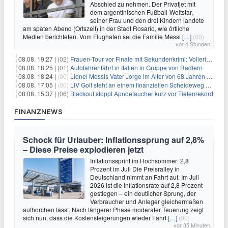
Abschied zu nehmen. Der Privatjet mit
dem argentinischen Fußball-Weltstar,
seiner Frau und den drei Kindern landete
am späten Abend (Ortszeit) in der Stadt Rosario, wie örtliche
Medien berichteten. Vom Flughafen sei die Familie Messi
[…]
(00)
vor 4 Stunden
08.08. 19:27 |
(02)
Frauen-Tour vor Finale mit Sekundenkrimi: Vollering in Gelb
08.08. 18:25 |
(01)
Autofahrer fährt in Italien in Gruppe von Radlern
08.08. 18:24 |
(00)
Lionel Messis Vater Jorge im Alter von 68 Jahren gestorben
08.08. 17:05 |
(00)
LIV Golf steht an einem finanziellen Scheideweg auf der Suche nach neuen Investitionen
08.08. 15:37 |
(06)
Blackout stoppt Apnoetaucher kurz vor Tiefenrekord
FINANZNEWS
Schock für Urlauber: Inflationssprung auf 2,8%
– Diese Preise explodieren jetzt
Inflationssprint im Hochsommer: 2,8
Prozent im Juli Die Preisralley in
Deutschland nimmt an Fahrt auf. Im Juli
2026 ist die Inflationsrate auf 2,8 Prozent
gestiegen – ein deutlicher Sprung, der
Verbraucher und Anleger gleichermaßen
aufhorchen lässt. Nach längerer Phase moderater Teuerung zeigt
sich nun, dass die Kostensteigerungen wieder Fahrt
[…]
(00)
vor 35 Minuten