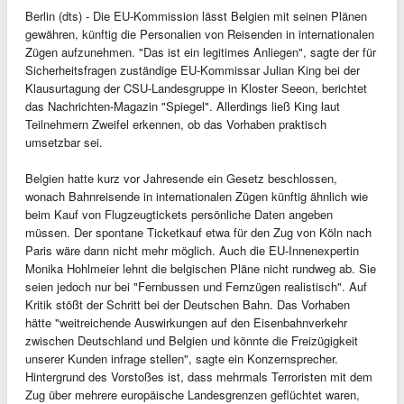
Berlin (dts) - Die EU-Kommission lässt Belgien mit seinen Plänen
gewähren, künftig die Personalien von Reisenden in internationalen
Zügen aufzunehmen. "Das ist ein legitimes Anliegen", sagte der für
Sicherheitsfragen zuständige EU-Kommissar Julian King bei der
Klausurtagung der CSU-Landesgruppe in Kloster Seeon, berichtet
das Nachrichten-Magazin "Spiegel". Allerdings ließ King laut
Teilnehmern Zweifel erkennen, ob das Vorhaben praktisch
umsetzbar sei.
Belgien hatte kurz vor Jahresende ein Gesetz beschlossen,
wonach Bahnreisende in internationalen Zügen künftig ähnlich wie
beim Kauf von Flugzeugtickets persönliche Daten angeben
müssen. Der spontane Ticketkauf etwa für den Zug von Köln nach
Paris wäre dann nicht mehr möglich. Auch die EU-Innenexpertin
Monika Hohlmeier lehnt die belgischen Pläne nicht rundweg ab. Sie
seien jedoch nur bei "Fernbussen und Fernzügen realistisch". Auf
Kritik stößt der Schritt bei der Deutschen Bahn. Das Vorhaben
hätte "weitreichende Auswirkungen auf den Eisenbahnverkehr
zwischen Deutschland und Belgien und könnte die Freizügigkeit
unserer Kunden infrage stellen", sagte ein Konzernsprecher.
Hintergrund des Vorstoßes ist, dass mehrmals Terroristen mit dem
Zug über mehrere europäische Landesgrenzen geflüchtet waren,