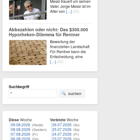
Messi trauert um seinen
Vater. Jorge Messi ist im
Alter von
[…]
(00)
Abbezahlen oder nicht: Das $300.000
Hypotheken-Dilemma für Rentner
Bewertung der
finanziellen Landschaft
Für Rentner kann die
Entscheidung, eine
[…]
(00)
Suchbegriff
suchen
Diese
Woche
Vorletzte
Woche
09.08.2026
26.07.2026
(Heute)
(So)
08.08.2026
25.07.2026
(Gestern)
(Sa)
07.08.2026
24.07.2026
(Fr)
(Fr)
06.08.2026
23.07.2026
(Do)
(Do)