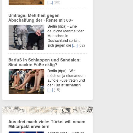
[…]
(00)
Umfrage: Mehrheit gegen
Abschaffung der «Rente mit 63»
Berlin (dpa) - Eine
deutliche Mehrheit der
Menschen in
Deutschland spricht
sich gegen die
[…]
(02)
Barfuß in Schlappen und Sandalen:
Sind nackte Füße eklig?
Berlin (dpa) - Wir
möchten ja niemandem
auf die Füße treten und
der Fuß ist sicherlich
[…]
(15)
Aus drei mach viele: Türkei will neuen
Militärpakt erweitern
Ankara (dpa) - Geht es