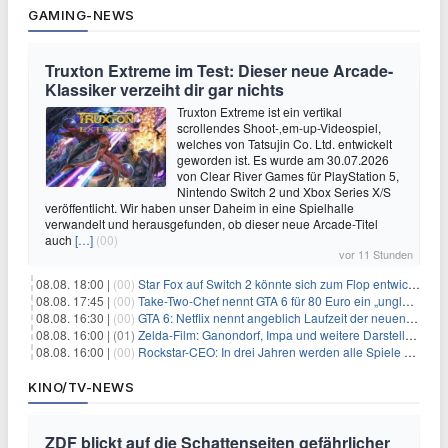
GAMING-NEWS
Truxton Extreme im Test: Dieser neue Arcade-
Klassiker verzeiht dir gar nichts
Truxton Extreme ist ein vertikal
scrollendes Shoot-‚em-up-Videospiel,
welches von Tatsujin Co. Ltd. entwickelt
geworden ist. Es wurde am 30.07.2026
von Clear River Games für PlayStation 5,
Nintendo Switch 2 und Xbox Series X/S
veröffentlicht. Wir haben unser Daheim in eine Spielhalle
verwandelt und herausgefunden, ob dieser neue Arcade-Titel
auch
[…]
(00)
vor 11 Stunden
08.08. 18:00 |
(00)
Star Fox auf Switch 2 könnte sich zum Flop entwickeln
08.08. 17:45 |
(00)
Take-Two-Chef nennt GTA 6 für 80 Euro ein „unglaubliches Schnäppchen“
08.08. 16:30 |
(00)
GTA 6: Netflix nennt angeblich Laufzeit der neuen Gameplay-Präsentation
08.08. 16:00 |
(01)
Zelda-Film: Ganondorf, Impa und weitere Darsteller sollen feststehen
08.08. 16:00 |
(00)
Rockstar-CEO: In drei Jahren werden alle Spiele gestreamt
KINO/TV-NEWS
ZDF blickt auf die Schattenseiten gefährlicher