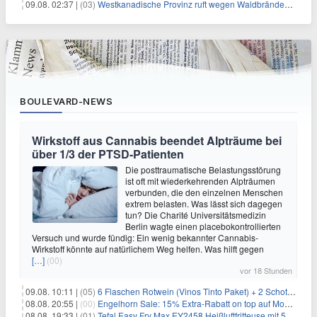
09.08. 02:37 |
(03)
Westkanadische Provinz ruft wegen Waldbränden Notstand aus
BOULEVARD-NEWS
Wirkstoff aus Cannabis beendet Alpträume bei
über 1/3 der PTSD-Patienten
Die posttraumatische Belastungsstörung
ist oft mit wiederkehrenden Alpträumen
verbunden, die den einzelnen Menschen
extrem belasten. Was lässt sich dagegen
tun? Die Charité Universitätsmedizin
Berlin wagte einen placebokontrollierten
Versuch und wurde fündig: Ein wenig bekannter Cannabis-
Wirkstoff könnte auf natürlichem Weg helfen. Was hilft gegen
[…]
(00)
vor 18 Stunden
09.08. 10:11 |
(05)
6 Flaschen Rotwein (Vinos Tinto Paket) + 2 Schott Zwiesel Gläser für 25,99€ inkl. Versand
08.08. 20:55 |
(00)
Engelhorn Sale: 15% Extra-Rabatt on top auf Mode- und Sport-Artikel
08.08. 19:33 |
(01)
Tefal Easy Fry Max EY2458 Heißluftfritteuse mit 5 Litern für 64,99€