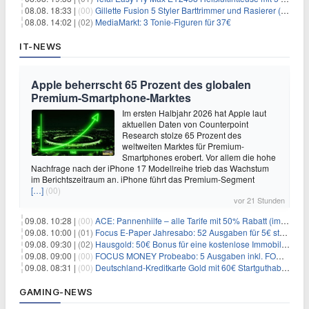
08.08. 18:33 |
(00)
Gillette Fusion 5 Styler Barttrimmer und Rasierer (All in One) für 16€
08.08. 14:02 |
(02)
MediaMarkt: 3 Tonie-Figuren für 37€
IT-NEWS
Apple beherrscht 65 Prozent des globalen
Premium-Smartphone-Marktes
Im ersten Halbjahr 2026 hat Apple laut
aktuellen Daten von Counterpoint
Research stolze 65 Prozent des
weltweiten Marktes für Premium-
Smartphones erobert. Vor allem die hohe
Nachfrage nach der iPhone 17 Modellreihe trieb das Wachstum
im Berichtszeitraum an. iPhone führt das Premium-Segment
[…]
(00)
vor 21 Stunden
09.08. 10:28 |
(00)
ACE: Pannenhilfe – alle Tarife mit 50% Rabatt (im ersten Jahr)
09.08. 10:00 |
(01)
Focus E-Paper Jahresabo: 52 Ausgaben für 5€ statt 207,48€ – per Formular kündbar!
09.08. 09:30 |
(02)
Hausgold: 50€ Bonus für eine kostenlose Immobilienbewertung
09.08. 09:00 |
(00)
FOCUS MONEY Probeabo: 5 Ausgaben inkl. FOCUS+ Zugang für 5€
09.08. 08:31 |
(00)
Deutschland-Kreditkarte Gold mit 60€ Startguthaben (45€ Gewinn)
GAMING-NEWS