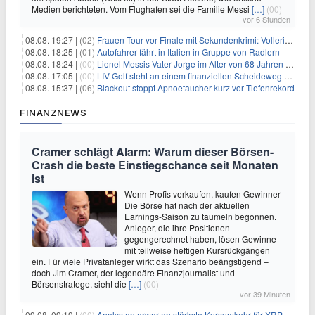
Medien berichteten. Vom Flughafen sei die Familie Messi
[…]
(00)
vor 6 Stunden
08.08. 19:27 |
(02)
Frauen-Tour vor Finale mit Sekundenkrimi: Vollering in Gelb
08.08. 18:25 |
(01)
Autofahrer fährt in Italien in Gruppe von Radlern
08.08. 18:24 |
(00)
Lionel Messis Vater Jorge im Alter von 68 Jahren gestorben
08.08. 17:05 |
(00)
LIV Golf steht an einem finanziellen Scheideweg auf der Suche nach neuen Investitionen
08.08. 15:37 |
(06)
Blackout stoppt Apnoetaucher kurz vor Tiefenrekord
FINANZNEWS
Cramer schlägt Alarm: Warum dieser Börsen-
Crash die beste Einstiegschance seit Monaten
ist
Wenn Profis verkaufen, kaufen Gewinner
Die Börse hat nach der aktuellen
Earnings-Saison zu taumeln begonnen.
Anleger, die ihre Positionen
gegengerechnet haben, lösen Gewinne
mit teilweise heftigen Kursrückgängen
ein. Für viele Privatanleger wirkt das Szenario beängstigend –
doch Jim Cramer, der legendäre Finanzjournalist und
Börsenstratege, sieht die
[…]
(00)
vor 39 Minuten
09.08. 09:19 |
(00)
Analysten erwarten stärkste Kursumkehr für XRP, während Polymarket skeptisch bleibt