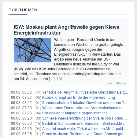
TOP-THEMEN
ISW: Moskau plant Angriffswelle gegen Kiews
Energieinfrastruktur
Washington - Russland könnte in den
kommenden Wochen eine großangelegte
Angriffskampagne gegen die
Energieinfrastruktur in Kiew starten. Das
ergab eine neue Analyse der US-
Denkfabrik Institute for the Study of War
(ISW). Wie das ISW unter Berufung auf US-Geheimdienste
schreibt, soll Russland vor dem Unabhängigkeitstag der Ukraine
am 24. August einen
[…]
(10)
vor 1 Stunde
09.08. 08:33 |
(00)
Verletzte bei Angriff auf russische Grenzstadt Belgorod
09.08. 08:27 |
(05)
Kubicki drängt auf Ende der Frühverrentung
09.08. 08:22 |
(01)
Sonnenschein mit lokalen Gewittern und hohen Temperaturen
09.08. 07:30 |
(01)
Wasserarme Donau wird zur Asservatenkammer der Geschichte
09.08. 07:26 |
(04)
Fifa beklagt Kampagne gegen Infantino
09.08. 06:20 |
(03)
Schnelle Wiedereröffnung der Straße von Hormus ungewiss
09.08. 06:00 |
(15)
Barfuß in Schlappen und Sandalen: Sind nackte Füße eklig?
09.08. 05:55 |
(04)
Aus drei mach viele: Türkei will neuen Militärpakt erweitern
09.08. 05:05 |
(01)
Brand im Jazan-Raffinerie von Saudi Aramco gelöscht: Auswirkungen auf die Energiemärkte