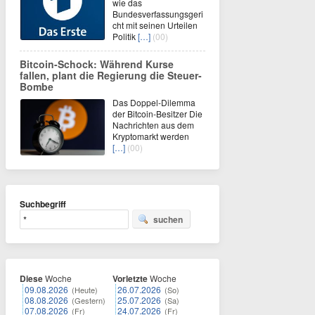
wie das
Bundesverfassungsgeri
cht mit seinen Urteilen
Politik
[…]
(00)
Bitcoin-Schock: Während Kurse
fallen, plant die Regierung die Steuer-
Bombe
Das Doppel-Dilemma
der Bitcoin-Besitzer Die
Nachrichten aus dem
Kryptomarkt werden
[…]
(00)
Suchbegriff
suchen
Diese
Woche
Vorletzte
Woche
09.08.2026
26.07.2026
(Heute)
(So)
08.08.2026
25.07.2026
(Gestern)
(Sa)
07.08.2026
24.07.2026
(Fr)
(Fr)