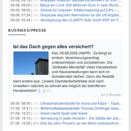
09.08. 09:00 |
(00)
Barça am Limit: 200 Millionen Euro in zwei Stunden – warum dieser Schuldentrip hochgefährlich wird
09.08. 08:00 |
(00)
Schock für Urlauber: Inflationssprung auf 2,8% – Diese Preise explodieren jetzt
09.08. 07:34 |
(00)
Grayscale skizziert Alternativen für die US-Kryptoindustrie ohne CLARITY Act
09.08. 05:49 |
(00)
Verzögerung des CLARITY Acts: Droht XRP ein Fall unter die $1-Marke?
BUSINESS/PRESSE
Ist das Dach gegen alles versichert?
Kiel, 09.08.2026 (lifePR) - Es klingt so
einfach: Versicherungsvertrag
unterschreiben und zurücklehnen. Die
„Vollkasko-Mentalität“ vieler Hausbesitzer
und Hausverwaltungen kann sich im
Schadensfall rächen. Denn die Realität
sieht anders aus: „Unsere Dachdeckerbetriebe sind nach
Unwettern natürlich so schnell wie möglich bei betroffenen
Hausbesitzern“,
[…]
(00)
vor 2 Stunden
08.08. 08:00 |
(00)
Ultraschallzahnbürste für Hund und Katze – Tipps zur erfolgreichen Eingewöhnung
07.08. 16:47 |
(00)
Wirtschaftsstaatssekretär Thomas Dörflinger besucht Handwerksbetrieb im Kammerbezirk Freiburg
07.08. 16:31 |
(00)
Arbeit macht Spaß oder krank
07.08. 16:10 |
(00)
Vernetzung in jeder Hinsicht – Die Städte der Zukunft sind grün-blau
07.08. 15:29 |
(01)
Drei bis zehn Prozent, so viel Strom verbraucht ein Aufzug im Gebäude