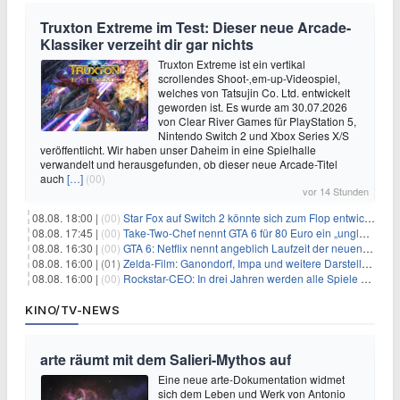
Truxton Extreme im Test: Dieser neue Arcade-
Klassiker verzeiht dir gar nichts
Truxton Extreme ist ein vertikal
scrollendes Shoot-‚em-up-Videospiel,
welches von Tatsujin Co. Ltd. entwickelt
geworden ist. Es wurde am 30.07.2026
von Clear River Games für PlayStation 5,
Nintendo Switch 2 und Xbox Series X/S
veröffentlicht. Wir haben unser Daheim in eine Spielhalle
verwandelt und herausgefunden, ob dieser neue Arcade-Titel
auch
[…]
(00)
vor 14 Stunden
08.08. 18:00 |
(00)
Star Fox auf Switch 2 könnte sich zum Flop entwickeln
08.08. 17:45 |
(00)
Take-Two-Chef nennt GTA 6 für 80 Euro ein „unglaubliches Schnäppchen“
08.08. 16:30 |
(00)
GTA 6: Netflix nennt angeblich Laufzeit der neuen Gameplay-Präsentation
08.08. 16:00 |
(01)
Zelda-Film: Ganondorf, Impa und weitere Darsteller sollen feststehen
08.08. 16:00 |
(00)
Rockstar-CEO: In drei Jahren werden alle Spiele gestreamt
KINO/TV-NEWS
arte räumt mit dem Salieri-Mythos auf
Eine neue arte-Dokumentation widmet
sich dem Leben und Werk von Antonio