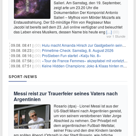
Salieri. Am Samstag, den 19. September,
zeigt arte um 23.20 Uhr die
Dokumentation Der Komponist Antonio
Salieri – Mythos vom Mörder Mozarts als
Erstausstrahlung. Der 53-minütige Film von Regisseur Max
Jacobi ist bereits seit dem 23. Juli online verfügbar und beleuchtet
das Leben eines Musikers, dessen Name bis heute eng
[…]
(00)
vor 1 Stunde
09.08. 08:41 |
(00)
Hulu macht Amanda Hirsch zur Gastgeberin seines Reality-Podcasts
09.08. 08:23 |
(00)
Primetime-Check: Samstag, 8. August 2026
09.08. 08:16 |
(00)
ProSieben Fun startet «Kaiju No. 8»
09.08. 07:58 |
(00)
«Tour de France Femmes» akzeptabel mit vorletzter Etappe
09.08. 07:51 |
(00)
Keine Hidden Champions: Joko & Klaas hinten mit Best-Of
SPORT-NEWS
Messi reist zur Trauerfeier seines Vaters nach
Argentinien
Rosario (dpa) - Lionel Messi ist aus der
US-Stadt Miami nach Argentinien gereist,
um von seinem verstorbenen Vater Jorge
Abschied zu nehmen. Der Privatjet mit
dem argentinischen Fußball-Weltstar,
seiner Frau und den drei Kindern landete
am späten Abend (Ortszeit) in der Stadt Rosario, wie örtliche