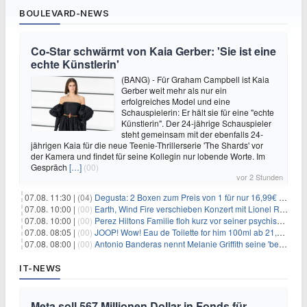
BOULEVARD-NEWS
Co-Star schwärmt von Kaia Gerber: 'Sie ist eine
echte Künstlerin'
(BANG) - Für Graham Campbell ist Kaia
Gerber weit mehr als nur ein
erfolgreiches Model und eine
Schauspielerin: Er hält sie für eine "echte
Künstlerin". Der 24-jährige Schauspieler
steht gemeinsam mit der ebenfalls 24-
jährigen Kaia für die neue Teenie-Thrillerserie 'The Shards' vor
der Kamera und findet für seine Kollegin nur lobende Worte. Im
Gespräch
[…]
(00)
vor 2 Stunden
07.08. 11:30 |
(04)
Degusta: 2 Boxen zum Preis von 1 für nur 16,99€ inkl. Versand
07.08. 10:00 |
(00)
Earth, Wind Fire verschieben Konzert mit Lionel Richie nach medizinischem Notfall
07.08. 10:00 |
(00)
Perez Hiltons Familie floh kurz vor seiner psychischen Krise aus dem Haus
07.08. 08:05 |
(00)
JOOP! Wow! Eau de Toilette for him 100ml ab 21,84€ im Sparabo
07.08. 08:00 |
(00)
Antonio Banderas nennt Melanie Griffith seine 'beste Freundin'
IT-NEWS
Meta soll 567 Millionen Dollar in Fonds für