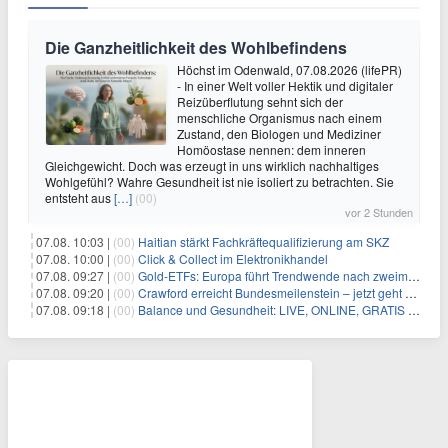
Die Ganzheitlichkeit des Wohlbefindens
Höchst im Odenwald, 07.08.2026 (lifePR)
- In einer Welt voller Hektik und digitaler
Reizüberflutung sehnt sich der
menschliche Organismus nach einem
Zustand, den Biologen und Mediziner
Homöostase nennen: dem inneren
Gleichgewicht. Doch was erzeugt in uns wirklich nachhaltiges
Wohlgefühl? Wahre Gesundheit ist nie isoliert zu betrachten. Sie
entsteht aus
[…]
(00)
vor 2 Stunden
07.08. 10:03 |
(00)
Haitian stärkt Fachkräftequalifizierung am SKZ
07.08. 10:00 |
(00)
Click & Collect im Elektronikhandel
07.08. 09:27 |
(00)
Gold-ETFs: Europa führt Trendwende nach zweimonatiger Schwächephase an
07.08. 09:20 |
(00)
Crawford erreicht Bundesmeilenstein – jetzt geht es in die finale Phase!
07.08. 09:18 |
(00)
Balance und Gesundheit: LIVE, ONLINE, GRATIS am Mi 19.08.2026 um 19:00 Uhr