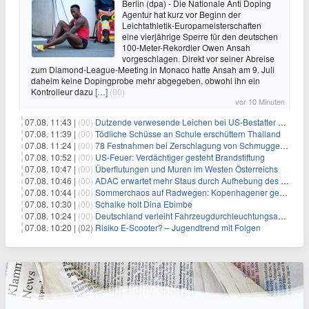
Berlin (dpa) - Die Nationale Anti Doping
Agentur hat kurz vor Beginn der
Leichtathletik-Europameisterschaften
eine vierjährige Sperre für den deutschen
100-Meter-Rekordler Owen Ansah
vorgeschlagen. Direkt vor seiner Abreise
zum Diamond-League-Meeting in Monaco hatte Ansah am 9. Juli
daheim keine Dopingprobe mehr abgegeben, obwohl ihn ein
Kontrolleur dazu
[…]
(00)
vor 10 Minuten
07.08. 11:43 |
(00)
Dutzende verwesende Leichen bei US-Bestatter gefunden
07.08. 11:39 |
(00)
Tödliche Schüsse an Schule erschüttern Thailand
07.08. 11:24 |
(00)
78 Festnahmen bei Zerschlagung von Schmuggelnetzwerk in Spanien
07.08. 10:52 |
(00)
US-Feuer: Verdächtiger gesteht Brandstiftung
07.08. 10:47 |
(00)
Überflutungen und Muren im Westen Österreichs
07.08. 10:46 |
(00)
ADAC erwartet mehr Staus durch Aufhebung des Lkw-Fahrverbots
07.08. 10:44 |
(00)
Sommerchaos auf Radwegen: Kopenhagener genervt von Touristen
07.08. 10:30 |
(00)
Schalke holt Dina Ebimbe
07.08. 10:24 |
(00)
Deutschland verleiht Fahrzeugdurchleuchtungsanlagen an Israel
07.08. 10:20 |
(02)
Risiko E-Scooter? – Jugendtrend mit Folgen