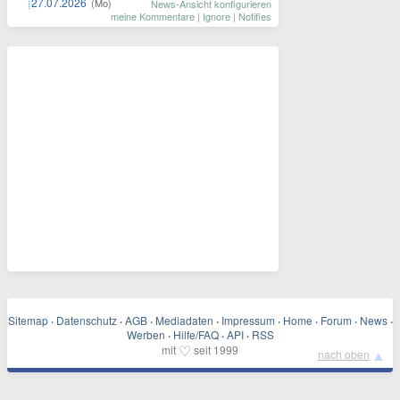
27.07.2026
(Mo)
News-Ansicht konfigurieren
meine Kommentare
|
Ignore
|
Notifies
Sitemap
·
Datenschutz
·
AGB
·
Mediadaten
·
Impressum
·
Home
·
Forum
·
News
·
Werben
·
Hilfe/FAQ
·
API
·
RSS
♡
mit
seit 1999
▲
nach oben