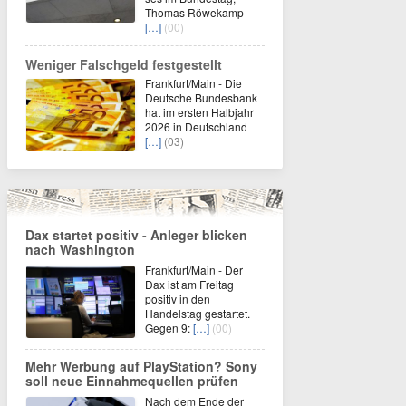
Thomas Röwekamp
[…]
(00)
Weniger Falschgeld festgestellt
Frankfurt/Main - Die
Deutsche Bundesbank
hat im ersten Halbjahr
2026 in Deutschland
[…]
(03)
Dax startet positiv - Anleger blicken
nach Washington
Frankfurt/Main - Der
Dax ist am Freitag
positiv in den
Handelstag gestartet.
Gegen 9:
[…]
(00)
Mehr Werbung auf PlayStation? Sony
soll neue Einnahmequellen prüfen
Nach dem Ende der