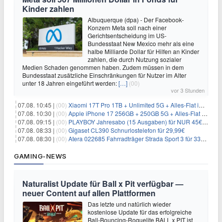
Kinder zahlen
Albuquerque (dpa) - Der Facebook-
Konzern Meta soll nach einer
Gerichtsentscheidung im US-
Bundesstaat New Mexico mehr als eine
halbe Milliarde Dollar für Hilfen an Kinder
zahlen, die durch Nutzung sozialer
Medien Schaden genommen haben. Zudem müssen in dem
Bundesstaat zusätzliche Einschränkungen für Nutzer im Alter
unter 18 Jahren eingeführt werden:
[…]
(00)
vor 3 Stunden
07.08. 10:45 |
(00)
Xiaomi 17T Pro 1TB + Unlimited 5G + Alles-Flat im o2 Netz für 29,99€/Monat – eff. 1,15€/Monat
07.08. 10:30 |
(00)
Apple iPhone 17 256GB + 250GB 5G + Alles-Flat im Telekom-Netz für 34€/Monat – eff. 6,29€/Monat
07.08. 09:15 |
(00)
PLAYBOY Jahresabo (15 Ausgaben) für NUR 45€ (statt 198€)
07.08. 08:33 |
(00)
Gigaset CL390 Schnurlostelefon für 29,99€
07.08. 08:30 |
(00)
Atera 022685 Fahrradträger Strada Sport 3 für 337,48€
GAMING-NEWS
Naturalist Update für Ball x Pit verfügbar —
neuer Content auf allen Plattformen
Das letzte und natürlich wieder
kostenlose Update für das erfolgreiche
Ball-Bouncing-Roguelite BALL x PIT ist