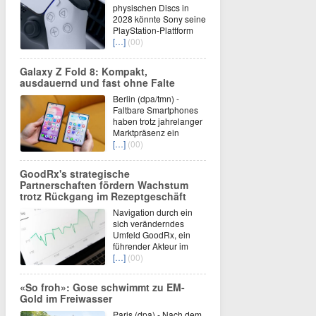
physischen Discs in
2028 könnte Sony seine
PlayStation-Plattform
[…]
(00)
Galaxy Z Fold 8: Kompakt,
ausdauernd und fast ohne Falte
Berlin (dpa/tmn) -
Faltbare Smartphones
haben trotz jahrelanger
Marktpräsenz ein
[…]
(00)
GoodRx's strategische
Partnerschaften fördern Wachstum
trotz Rückgang im Rezeptgeschäft
Navigation durch ein
sich veränderndes
Umfeld GoodRx, ein
führender Akteur im
[…]
(00)
«So froh»: Gose schwimmt zu EM-
Gold im Freiwasser
Paris (dpa) - Nach dem