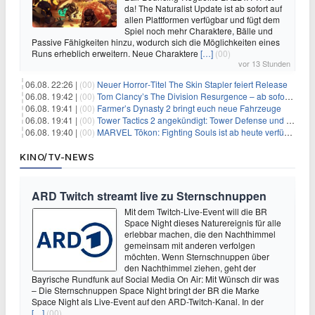
da! The Naturalist Update ist ab sofort auf
allen Plattformen verfügbar und fügt dem
Spiel noch mehr Charaktere, Bälle und
Passive Fähigkeiten hinzu, wodurch sich die Möglichkeiten eines
Runs erheblich erweitern. Neue Charaktere
[…]
(00)
vor 13 Stunden
06.08. 22:26 |
(00)
Neuer Horror‑Titel The Skin Stapler feiert Release
06.08. 19:42 |
(00)
Tom Clancy’s The Division Resurgence – ab sofort für euch verfügbar
06.08. 19:41 |
(00)
Farmer’s Dynasty 2 bringt euch neue Fahrzeuge
06.08. 19:41 |
(00)
Tower Tactics 2 angekündigt: Tower Defense und Deckbuilding Kombo kehrt zurück
06.08. 19:40 |
(00)
MARVEL Tōkon: Fighting Souls ist ab heute verfügbar
KINO/TV-NEWS
ARD Twitch streamt live zu Sternschnuppen
Mit dem Twitch-Live-Event will die BR
Space Night dieses Naturereignis für alle
erlebbar machen, die den Nachthimmel
gemeinsam mit anderen verfolgen
möchten. Wenn Sternschnuppen über
den Nachthimmel ziehen, geht der
Bayrische Rundfunk auf Social Media On Air: Mit Wünsch dir was
– Die Sternschnuppen Space Night bringt der BR die Marke
Space Night als Live-Event auf den ARD-Twitch-Kanal. In der
[…]
(00)