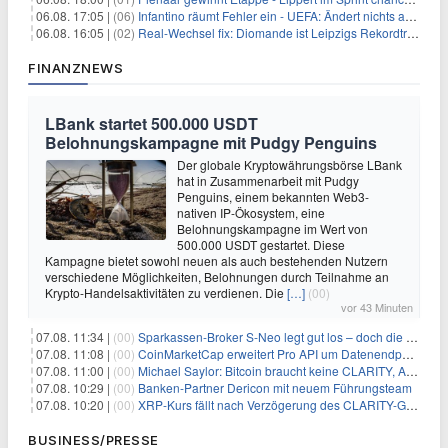
06.08. 17:05 |
(06)
Infantino räumt Fehler ein - UEFA: Ändert nichts an Boykott
06.08. 16:05 |
(02)
Real-Wechsel fix: Diomande ist Leipzigs Rekordtransfer
FINANZNEWS
LBank startet 500.000 USDT
Belohnungskampagne mit Pudgy Penguins
Der globale Kryptowährungsbörse LBank
hat in Zusammenarbeit mit Pudgy
Penguins, einem bekannten Web3-
nativen IP-Ökosystem, eine
Belohnungskampagne im Wert von
500.000 USDT gestartet. Diese
Kampagne bietet sowohl neuen als auch bestehenden Nutzern
verschiedene Möglichkeiten, Belohnungen durch Teilnahme an
Krypto-Handelsaktivitäten zu verdienen. Die
[…]
(00)
vor 43 Minuten
07.08. 11:34 |
(00)
Sparkassen-Broker S-Neo legt gut los – doch die Schwachstellen bleiben
07.08. 11:08 |
(00)
CoinMarketCap erweitert Pro API um Datenendpunkte für reale Vermögenswerte
07.08. 11:00 |
(00)
Michael Saylor: Bitcoin braucht keine CLARITY, Amerika schon
07.08. 10:29 |
(00)
Banken-Partner Dericon mit neuem Führungsteam
07.08. 10:20 |
(00)
XRP-Kurs fällt nach Verzögerung des CLARITY-Gesetzes, Analyst warnt vor schwachem August-Trend
BUSINESS/PRESSE