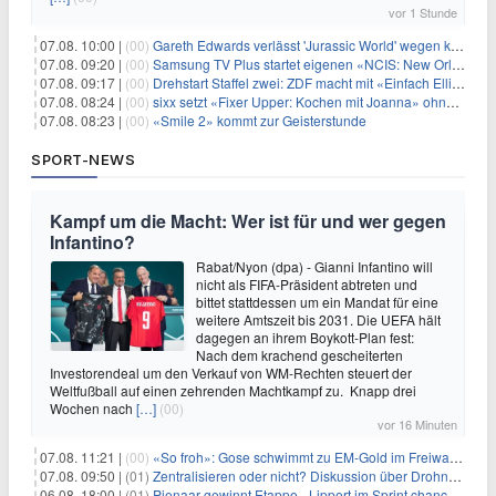
vor 1 Stunde
07.08. 10:00 |
(00)
Gareth Edwards verlässt 'Jurassic World' wegen kreativer Differenzen
07.08. 09:20 |
(00)
Samsung TV Plus startet eigenen «NCIS: New Orleans»-Sender
07.08. 09:17 |
(00)
Drehstart Staffel zwei: ZDF macht mit «Einfach Elli» weiter
07.08. 08:24 |
(00)
sixx setzt «Fixer Upper: Kochen mit Joanna» ohne Pause fort
07.08. 08:23 |
(00)
«Smile 2» kommt zur Geisterstunde
SPORT-NEWS
Kampf um die Macht: Wer ist für und wer gegen
Infantino?
Rabat/Nyon (dpa) - Gianni Infantino will
nicht als FIFA-Präsident abtreten und
bittet stattdessen um ein Mandat für eine
weitere Amtszeit bis 2031. Die UEFA hält
dagegen an ihrem Boykott-Plan fest:
Nach dem krachend gescheiterten
Investorendeal um den Verkauf von WM-Rechten steuert der
Weltfußball auf einen zehrenden Machtkampf zu. Knapp drei
Wochen nach
[…]
(00)
vor 16 Minuten
07.08. 11:21 |
(00)
«So froh»: Gose schwimmt zu EM-Gold im Freiwasser
07.08. 09:50 |
(01)
Zentralisieren oder nicht? Diskussion über Drohnenabwehr
06.08. 18:00 |
(01)
Pienaar gewinnt Etappe - Lippert im Sprint chancenlos