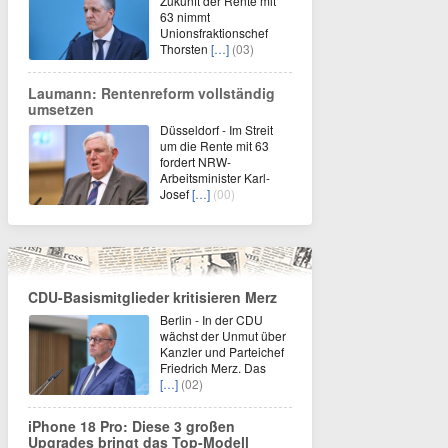
Zukunft der Rente mit
63 nimmt
Unionsfraktionschef
Thorsten
[…]
(03)
Laumann: Rentenreform vollständig
umsetzen
Düsseldorf - Im Streit
um die Rente mit 63
fordert NRW-
Arbeitsminister Karl-
Josef
[…]
(00)
CDU-Basismitglieder kritisieren Merz
Berlin - In der CDU
wächst der Unmut über
Kanzler und Parteichef
Friedrich Merz. Das
[…]
(02)
iPhone 18 Pro: Diese 3 großen
Upgrades bringt das Top-Modell