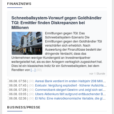
FINANZNEWS
Schneeballsystem-Vorwurf gegen Goldhändler
TGI: Ermittler finden Diskrepanzen bei
Millionen
Ermittlungen gegen TGI: Das
Schneeballsystem-Szenario Die
Ermittlungen gegen den Goldhändler TGI
verschärfen sich erheblich. Nach
Auswertung der Finanzflüsse besteht der
dringende Verdacht, dass das
Unternehmen weniger Kundengeld an Investmentpartner
weitergeleitet hat, als es den Anlegern vertraglich zugesichert hat.
Dies ist ein klassisches Indiz für ein Schneeballsystem, bei dem
Renditen von
[…]
(00)
vor 1 Stunde
06.08. 07:56 |
(00)
Aareal Bank verdient im ersten Halbjahr 208 Millionen Euro
06.08. 07:45 |
(00)
Exklusiv: Vergütung explodiert - früherer Aufsichtsratschef gibt aus Protest Ehrentitel ab
06.08. 07:28 |
(00)
Commerzbank steigert Gewinn und zeigt sich selbstbewusst gegenüber Unicredit
06.08. 03:05 |
(00)
Ubers Aktienkurs fällt aufgrund enttäuschender Buchungsprognose
06.08. 02:36 |
(00)
El Niño: Eine makroökonomische Variable, die globale Wirtschaftslandschaften umgestaltet
BUSINESS/PRESSE