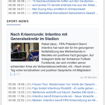
06.08. 06:38 |
(00)
15 Nachwuchstalente hoffen auf den Deutschen Radiopreis
06.08. 06:21 |
(00)
sonnenklar.TV sendet erstmals live aus der Altstadt von Side
06.08. 04:57 |
(00)
Mai Duong Kieu ermittelt im Schwarzwald
06.08. 04:55 |
(00)
ARD Mediathek thematisiert Nahverkehrs-Gewalt und Soldatinnen
SPORT-NEWS
Nach Krisenrunde: Infantino mit
Generalsekretär im Stadion
Rabat (dpa) - FIFA-Präsident Gianni
Infantino hat nach der für ihn gelungenen
Notfallsitzung des Weltverbands in
Marokko ein positives Fazit gezogen. Auf
Instagram teilte der Schweizer Fußball-
Funktionär, der sich inmitten seiner
schwersten Krise als Verbandsboss befindet, mit: «Nach einem
Tag voller konstruktiver und positiver Gespräche mit Mitgliedern
[…]
(00)
vor 53 Minuten
05.08. 18:08 |
(03)
Frauen-Tour: Niedermaier nun Vierte der Gesamtwertung
05.08. 14:12 |
(04)
Figo fordert Infantinos Rücktritt: «Er sollte gehen. Jetzt»
05.08. 12:33 |
(03)
Wellbrock verblüfft und träumt: Zweites EM-Gold in Paris
05.08. 11:56 |
(04)
Infantino beruft Krisenrunde ein - Neue Vorwürfe gegen FIFA
04.08. 22:52 |
(04)
Medien: Infantino beruft FIFA-Krisensitzung am Mittwoch ein