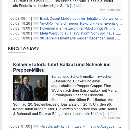
X|S zum Preis von 19,99 Euro erscheinen wird. Das Spiel bietet
ein Erlebnis mit hochwertiger Grafik
[…]
(00)
vor 2 Stunden
06.08. 06:11 |
(00)
Black Desert Mobile optimiert Inhalte und erweitert Treasure Access
05.08. 19:26 |
(00)
Yu‑Gi‑Oh! erreicht neuen Rekord – Feier‑Events gestartet
05.08. 19:00 |
(00)
Pokémon wie nie zuvor: Fan-Mod bringt VR und Ego-Perspektive nach Kanto
05.08. 18:30 |
(00)
Mehr Werbung auf PlayStation? Sony soll neue Einnahmequellen prüfen
05.08. 18:00 |
(00)
30 Jahre Resident Evil werden begehbar, samt „lebensgroßem Leon“
KINO/TV-NEWS
Kölner «Tatort» führt Ballauf und Schenk ins
Prepper-Milieu
Ballauf und Schenk ermitteln zwischen
Evakuierung, Bunker und einer
abgeschotteten Prepper-Gruppe. Eine
Woche nach dem Saisonauftakt mit Maria
Furtwänglers Charlotte Lindholm
übernimmt das Kölner Ermittlerduo. Am
Sonntag, 20. September, zeigt Das Erste um 20.15 Uhr den 96.
Kölner Tatort mit dem Titel „Die letzten Menschen von Köln“. Klaus
J. Behrendt und Dietmar Bär geraten dabei in ein Umfeld
[…]
(00)
vor 1 Stunde
06.08. 07:00 |
(00)
«Glücksrad» kehrt mit zwei Primetime-Ausgaben zurück