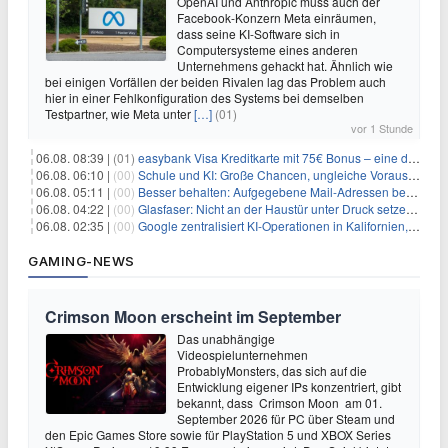
OpenAI und Anthropic muss auch der
Facebook-Konzern Meta einräumen,
dass seine KI-Software sich in
Computersysteme eines anderen
Unternehmens gehackt hat. Ähnlich wie
bei einigen Vorfällen der beiden Rivalen lag das Problem auch
hier in einer Fehlkonfiguration des Systems bei demselben
Testpartner, wie Meta unter
[…]
(01)
vor 1 Stunde
06.08. 08:39 |
(01)
easybank Visa Kreditkarte mit 75€ Bonus – eine der besten Kreditkarten
06.08. 06:10 |
(00)
Schule und KI: Große Chancen, ungleiche Voraussetzungen
06.08. 05:11 |
(00)
Besser behalten: Aufgegebene Mail-Adressen bergen Gefahren
06.08. 04:22 |
(00)
Glasfaser: Nicht an der Haustür unter Druck setzen lassen
06.08. 02:35 |
(00)
Google zentralisiert KI-Operationen in Kalifornien, um Rivale Anthropic und OpenAI zu überholen
GAMING-NEWS
Crimson Moon erscheint im September
Das unabhängige
Videospielunternehmen
ProbablyMonsters, das sich auf die
Entwicklung eigener IPs konzentriert, gibt
bekannt, dass Crimson Moon am 01.
September 2026 für PC über Steam und
den Epic Games Store sowie für PlayStation 5 und XBOX Series