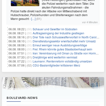
die Polizei weiterhin nach dem Täter. Die
akuten Fahndungsmaßnahmen - die
Polizei hatte direkt nach der Attacke von Mittwochabend mit
Hubschrauber, Polizeihunden und Streifenwagen nach dem
Mann gesucht -
[…]
(01)
vor 4 Minuten
06.08. 08:22 |
(00)
Schauer und Gewitter im Südosten
06.08. 08:21 |
(00)
Auftragseingang der Industrie gestiegen
06.08. 08:16 |
(01)
Drei Tote nach Schusswaffenvorfall in North Carolina
06.08. 08:10 |
(00)
Dienstleistungssektor erwirtschaftet mehr Umsatz
06.08. 08:08 |
(00)
Erneut weniger neue Ausbildungsverträge
06.08. 08:00 |
(00)
Frei: Rhein könnte gutes Staatsoberhaupt sein
06.08. 07:51 |
(00)
Iran: Vereinbarung mit Oman zu Straße von Hormus fast fertig
06.08. 07:33 |
(01)
Dreijährige wird weiterhin vermisst
06.08. 07:22 |
(00)
Laumann: Rentenreform vollständig umsetzen
06.08. 07:06 |
(02)
CDU-Basismitglieder kritisieren Merz
BOULEVARD-NEWS