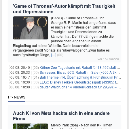
'Game of Thrones'-Autor kämpft mit Traurigkeit
und Depressionen
(BANG) - 'Game of Thrones'-Autor
George R. R. Martin hat eingeräumt, dass
er nach einem "stressigen Jahr" mit
Traurigkeit und Depressionen zu
kämpfen hat. Der 77-Jährige machte die
persönlichen Angaben in einem
Blogbeitrag auf seiner Website. Darin beschreibt er die
vergangenen zwölf Monate als "überwältigend". Zwar habe es
auch "großartige Dinge,
[…]
(00)
vor 15 Stunden
05.08. 20:40 |
(02)
Kölner Zoo Tageskarte mit Rabatt für 18,49€ statt 29,50€ – einlösbar bis Dezember
05.08. 20:33 |
(00)
Schiesser: Bis zu 50% Rabatt im Sale (~600 Artikel zur Auswahl)
05.08. 19:47 |
(01)
Bali Therme inkl. Übernachtung & Frühstück im Premium Hotel (Bad Oeynhausen) ab 89€ p.P.
05.08. 19:30 |
(00)
LEGO Disney Ferkels Geburtstagsspaß (43305) für 29,10€
05.08. 18:30 |
(00)
deuter Waldfuchs 14 Kinderrucksack für 29,99€ – Amber-maple
IT-NEWS
Auch KI von Meta hackte sich in eine andere
Firma
Menlo Park (dpa) - Nach den KI-Firmen