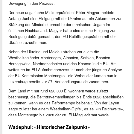
Bewegung in den Prozess.
Der neue ungarische Ministerpräsident Péter Magyar meldete
Anfang Juni eine Einigung mit der Ukraine auf ein Abkommen zur
Stärkung der Minderheitenrechte der ethnischen Ungarn im
östlichen Nachbarland. Magyar hatte eine solche Einigung zur
Bedingung dafür gemacht, den EU-Beitrittsgesprächen mit der
Ukraine zuzustimmen.
Neben der Ukraine und Moldau streben vor allem die
Westbalkanländer Montenegro, Albanien, Serbien, Bosnien-
Herzegowina, Nordmazedonien und das Kosovo in die EU. Am
weitesten im EU-Aufnahmeprozess ist nach der jüngsten Analyse
der EU-Kommission Montenegro - die Verhandler kamen nun in
Luxemburg bereits zur 27. Verhandlungsrunde zusammen.
Dem Land mit nur rund 620.000 Einwohnern wurde zuletzt
bescheinigt, die Beitrittsverhandlungen bis Ende 2026 abschließen
zu können, wenn es das Reformtempo beibehält. Von der Leyen
sagte zuletzt bei einem Westbalkan-Gipfel, es sei «in Reichweite»,
dass Montenegro bis 2028 der 28. EU-Mitgliedstaat werde.
Wadephul: «Historischer Zeitpunkt»