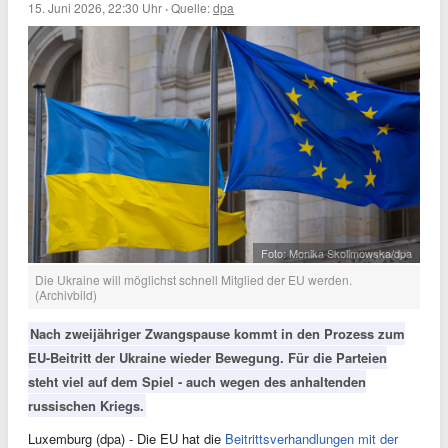
15. Juni 2026, 22:30 Uhr
·
Quelle:
dpa
Foto: Monika Skolimowska/dpa
Die Ukraine will möglichst schnell Mitglied der EU werden.
(Archivbild)
Nach zweijähriger Zwangspause kommt in den Prozess zum
EU-Beitritt der Ukraine wieder Bewegung. Für die Parteien
steht viel auf dem Spiel - auch wegen des anhaltenden
russischen Kriegs.
Luxemburg (dpa) - Die EU hat die
Beitrittsverhandlungen mit der