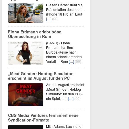
Diesen Herbst steht die
Präsentation des neuen
iPhone 18 Pro an. Laut
[…]
(00)
Fiona Erdmann erlebt böse
Überraschung in Rom
(BANG) - Fiona
Erdmann hat ihre
Europa-Reise nach
einem schockierenden
Vorfall in Rom
[…]
(00)
„Meat Grinder: Hotdog Simulator“
erscheint im August für den PC
Am 11. August erscheint
„Meat Grinder: Hotdog
Simulator“ für den PC –
ein Spiel, das
[…]
(00)
CBS Media Ventures terminiert neue
Syndication-Formate
Mit «Adam's Law» und