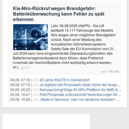
Kia-Niro-Rückruf wegen Brandgefahr:
Batterieüberwachung kann Fehler zu spät
erkennen
Lahr, 06.08.2026 (lifePR) - Kia ruft
weltweit 14.117 Fahrzeuge des Modells
Niro wegen einer möglichen Brandgefahr
zurück. Nach einer Meldung des
europäischen Schnellwarnsystems
Safety Gate der EU-Kommission vom 31.
Juli 2026 kann eine eingeschränkte Überwachungsfunktion des
Batteriemanagementsystems dazu führen, dass Probleme
innerhalb der Hochvoltbatterie nicht rechtzeitig erkannt werden.
Im
[…]
(00)
vor 1 Stunde
06.08. 07:16 |
(00)
30 Jahre KNUTH in Denkendorf
06.08. 07:15 |
(00)
Je digitaler die Finanzwelt, desto höher der Anspruch an gute Beratung
06.08. 05:23 |
(00)
Neousys bringt Edge-KI-GPU-Plattform für AMR-Anwendungen mit Unterstützung für vier GMSL2-Fahrzeugkameras auf den Markt
05.08. 16:47 |
(00)
First Phosphate unterzeichnet Vereinbarungen für nicht zu refundierende Zuwendungen in Höhe von 4,84 Mio. $ von der kanadischen Regierung für Straßeninfrastruktur und Stromübertragungsleitungen
05.08. 16:28 |
(00)
„Made in Germany“ oder nur deutsche Adresse? So erkennen Sie, wo Ihre Leiterplatten wirklich gefertigt werden