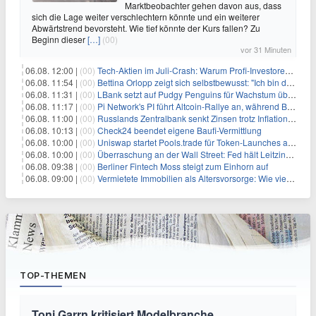
Marktbeobachter gehen davon aus, dass
sich die Lage weiter verschlechtern könnte und ein weiterer
Abwärtstrend bevorsteht. Wie tief könnte der Kurs fallen? Zu
Beginn dieser
[…]
(00)
vor 31 Minuten
06.08. 12:00 |
(00)
Tech-Aktien im Juli-Crash: Warum Profi-Investoren jetzt zugreifen – Stresstest statt Bärenmarkt
06.08. 11:54 |
(00)
Bettina Orlopp zeigt sich selbstbewusst: "Ich bin die Vorstandsvorsitzende"
06.08. 11:31 |
(00)
LBank setzt auf Pudgy Penguins für Wachstum über den Handel hinaus
06.08. 11:17 |
(00)
Pi Network's PI führt Altcoin-Rallye an, während Bitcoin $65.000 anpeilt
06.08. 11:00 |
(00)
Russlands Zentralbank senkt Zinsen trotz Inflations-Schock – ein riskantes Spiel
06.08. 10:13 |
(00)
Check24 beendet eigene Baufi-Vermittlung
06.08. 10:00 |
(00)
Uniswap startet Pools.trade für Token-Launches auf Robinhood Chain
06.08. 10:00 |
(00)
Überraschung an der Wall Street: Fed hält Leitzins fest – aber Warsh sendet klares Signal
06.08. 09:38 |
(00)
Berliner Fintech Moss steigt zum Einhorn auf
06.08. 09:00 |
(00)
Vermietete Immobilien als Altersvorsorge: Wie viel Rendite Vermieter wirklich verdienen
TOP-THEMEN
Toni Garrn kritisiert Modelbranche