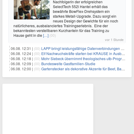
Nachfolgerin der erfolgreichen
SelectTech 552i Hantel erhält das
bewährte BowFlex-Drehsystem ein
starkes Metall-Upgrade. Dazu sorgt ein
neues Design der Gewichte für ein noch
natürlicheres, ausbalanciertes Trainingserlebnis. Eine der
bekanntesten verstellbaren Kurzhanteln für das Training zu
Hause geht in die
[…]
(00)
vor 1 Stunde
06.08. 12:31 |
(00)
LAPP bringt leistungsfähige Datenverbindungen auf die Schiene
06.08. 12:24 |
(00)
Elf Nachwuchskräfte starten bei KRAUSE in Ausbildung und Jahrespraktikum
06.08. 12:18 |
(00)
Mohr Siebeck übernimmt theologisches utb-Programm und die Zeitschrift für Neues Testament (ZNT) von Narr Francke Attempto
06.08. 12:09 |
(00)
Bundesweite Gastfamilien-Studie
06.08. 12:00 |
(00)
Gartenstecker als dekorative Akzente für Beet, Balkon und Terrasse | KNOBLOCH