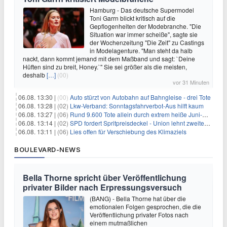
Hamburg - Das deutsche Supermodel
Toni Garrn blickt kritisch auf die
Gepflogenheiten der Modebranche. "Die
Situation war immer scheiße", sagte sie
der Wochenzeitung "Die Zeit" zu Castings
in Modelagenture. "Man steht da halb
nackt, dann kommt jemand mit dem Maßband und sagt: `Deine
Hüften sind zu breit, Honey.`" Sie sei größer als die meisten,
deshalb
[…]
(00)
vor 31 Minuten
06.08. 13:30 |
(00)
Auto stürzt von Autobahn auf Bahngleise - drei Tote
06.08. 13:28 |
(02)
Lkw-Verband: Sonntagsfahrverbot-Aus hilft kaum
06.08. 13:27 |
(06)
Rund 9.600 Tote allein durch extrem heiße Juni-Woche
06.08. 13:14 |
(02)
SPD fordert Spritpreisdeckel - Union lehnt zweiten Tankrabatt ab
06.08. 13:11 |
(06)
Lies offen für Verschiebung des Klimaziels
BOULEVARD-NEWS
Bella Thorne spricht über Veröffentlichung
privater Bilder nach Erpressungsversuch
(BANG) - Bella Thorne hat über die
emotionalen Folgen gesprochen, die die
Veröffentlichung privater Fotos nach
einem mutmaßlichen