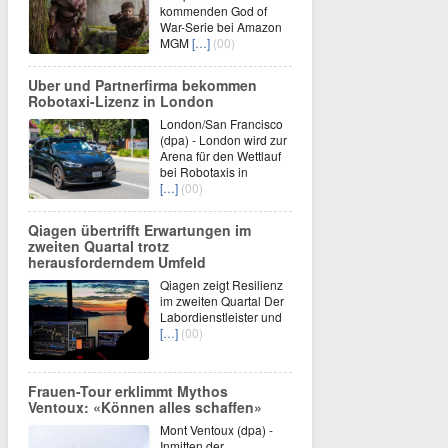
kommenden God of
War-Serie bei Amazon
MGM
[…]
(00)
Uber und Partnerfirma bekommen
Robotaxi-Lizenz in London
London/San Francisco
(dpa) - London wird zur
Arena für den Wettlauf
bei Robotaxis in
[…]
(00)
Qiagen übertrifft Erwartungen im
zweiten Quartal trotz
herausforderndem Umfeld
Qiagen zeigt Resilienz
im zweiten Quartal Der
Labordienstleister und
[…]
(00)
Frauen-Tour erklimmt Mythos
Ventoux: «Können alles schaffen»
Mont Ventoux (dpa) -
Inmitten der