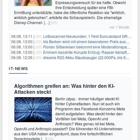
Erpressungsversuch für sie hatte. Obwohl
ihre Entscheidung später eine FBI-
Ermittlung unterstützte, habe die öffentliche Reaktion sie "wirklich,
wirklich gebrochen", erklärte die Schauspielerin. Die ehemalige
Disney-Channel-
[…]
(00)
vor 1 Stunde
06.08. 13:11 |
(00)
Lottoscanner-Neukunden: 1 Feld EuroJackpot GRATIS spielen
06.08. 13:00 |
(00)
Iris Berben wird mit einem besonderen Preis ausgezeichnet
06.08. 13:00 |
(00)
Florian Silbereisen bekommt eine Moderationspartnerin
06.08. 13:00 |
(00)
Eminem bezahlte Kurupts Entzug: Rapper kämpfte gegen lebensbedrohliche Alkoholsucht
06.08. 12:26 |
(00)
dreame R20 Akku-Staubsauger (22.000Pa, bis 90 Min. Laufzeit) für 169€
IT-NEWS
Algorithmen greifen an: Was hinter den KI-
Attacken steckt
Berlin (dpa) - Immer häufiger steckt KI
hinter Cyberattacken. Nun ist auch ein
Programm des Facebook-Konzerns Meta
damit aufgefallen. Was steckt hinter den
Vorfällen bei Meta, OpenAI und
Anthropic? Was genau ist bei Meta,
OpenAI und Anthropic passiert? Die führenden KI-Unternehmen
aus den USA haben eingeräumt, dass ihre fortschrittlichen
Sprachmodelle
[…]
(00)