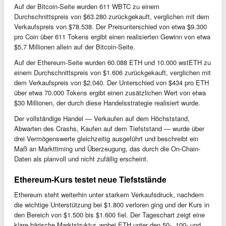
Auf der Bitcoin-Seite wurden 611 WBTC zu einem
Durchschnittspreis von $63.280 zurückgekauft, verglichen mit dem
Verkaufspreis von $78.538. Der Preisunterschied von etwa $9.300
pro Coin über 611 Tokens ergibt einen realisierten Gewinn von etwa
$5,7 Millionen allein auf der Bitcoin-Seite.
Auf der Ethereum-Seite wurden 60.088 ETH und 10.000 wstETH zu
einem Durchschnittspreis von $1.606 zurückgekauft, verglichen mit
dem Verkaufspreis von $2.040. Der Unterschied von $434 pro ETH
über etwa 70.000 Tokens ergibt einen zusätzlichen Wert von etwa
$30 Millionen, der durch diese Handelsstrategie realisiert wurde.
Der vollständige Handel — Verkaufen auf dem Höchststand,
Abwarten des Crashs, Kaufen auf dem Tiefststand — wurde über
drei Vermögenswerte gleichzeitig ausgeführt und beschreibt ein
Maß an Markttiming und Überzeugung, das durch die On-Chain-
Daten als planvoll und nicht zufällig erscheint.
Ethereum-Kurs testet neue Tiefststände
Ethereum steht weiterhin unter starkem Verkaufsdruck, nachdem
die wichtige Unterstützung bei $1.800 verloren ging und der Kurs in
den Bereich von $1.500 bis $1.600 fiel. Der Tageschart zeigt eine
klare bärische Marktstruktur, wobei ETH unter den 50-, 100- und