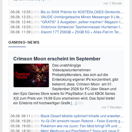
vor 1 Stunde
06.08. 13:55 |
(00)
Bis zu 300€ Prämie für KOSTENLOSES Girokonto bei der Santander – 50€ schon nach 1 Woche!
06.08. 13:33 |
(00)
VAUDE Umhängetasche Mineo Messenger 9 Liter für 26,89€
06.08. 12:49 |
(00)
*GRATIS* 3 Ausgaben „selber machen“ Magazin für 0€ (statt 13,35€)
06.08. 12:03 |
(00)
Victorinox Schweizer Taschenmesser Huntsman für 32,99€
06.08. 11:39 |
(00)
Xiaomi 17T 256GB + 25GB 5G + Alles-Flat im Telekom-Netz für 9,99€/Monat
GAMING-NEWS
Crimson Moon erscheint im September
Das unabhängige
Videospielunternehmen
ProbablyMonsters, das sich auf die
Entwicklung eigener IPs konzentriert, gibt
bekannt, dass Crimson Moon am 01.
September 2026 für PC über Steam und
den Epic Games Store sowie für PlayStation 5 und XBOX Series
X|S zum Preis von 19,99 Euro erscheinen wird. Das Spiel bietet
ein Erlebnis mit hochwertiger Grafik
[…]
(00)
vor 7 Stunden
06.08. 06:11 |
(00)
Black Desert Mobile optimiert Inhalte und erweitert Treasure Access
05.08. 19:26 |
(00)
Yu‑Gi‑Oh! erreicht neuen Rekord – Feier‑Events gestartet
05.08. 19:00 |
(00)
Pokémon wie nie zuvor: Fan-Mod bringt VR und Ego-Perspektive nach Kanto
05.08. 18:30 |
(00)
Mehr Werbung auf PlayStation? Sony soll neue Einnahmequellen prüfen