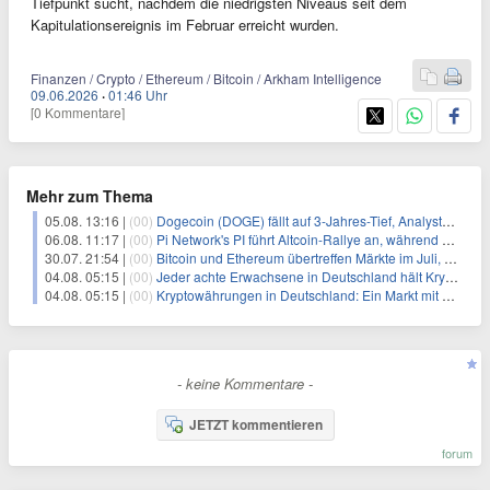
Tiefpunkt sucht, nachdem die niedrigsten Niveaus seit dem
Kapitulationsereignis im Februar erreicht wurden.
Finanzen / Crypto / Ethereum / Bitcoin / Arkham Intelligence
09.06.2026
·
01:46 Uhr
[0 Kommentare]
Mehr zum Thema
05.08. 13:16 |
(00)
Dogecoin (DOGE) fällt auf 3-Jahres-Tief, Analysten erwarten jedoch baldige Erholung
06.08. 11:17 |
(00)
Pi Network's PI führt Altcoin-Rallye an, während Bitcoin $65.000 anpeilt
30.07. 21:54 |
(00)
Bitcoin und Ethereum übertreffen Märkte im Juli, während Chip-Aktien um 22% einbrechen
04.08. 05:15 |
(00)
Jeder achte Erwachsene in Deutschland hält Kryptowährungen
04.08. 05:15 |
(00)
Kryptowährungen in Deutschland: Ein Markt mit Potenzial und Herausforderungen
- keine Kommentare -
JETZT kommentieren
forum