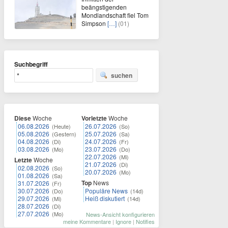
beängstigenden
Mondlandschaft fiel Tom
Simpson
[…]
(01)
Suchbegriff
suchen
Diese
Woche
Vorletzte
Woche
06.08.2026
26.07.2026
(Heute)
(So)
05.08.2026
25.07.2026
(Gestern)
(Sa)
04.08.2026
24.07.2026
(Di)
(Fr)
03.08.2026
23.07.2026
(Mo)
(Do)
22.07.2026
(Mi)
Letzte
Woche
21.07.2026
(Di)
02.08.2026
(So)
20.07.2026
(Mo)
01.08.2026
(Sa)
Top
News
31.07.2026
(Fr)
30.07.2026
Populäre News
(Do)
(14d)
29.07.2026
Heiß diskutiert
(Mi)
(14d)
28.07.2026
(Di)
27.07.2026
(Mo)
News-Ansicht konfigurieren
meine Kommentare
|
Ignore
|
Notifies