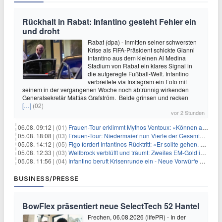
Rückhalt in Rabat: Infantino gesteht Fehler ein
und droht
Rabat (dpa) - Inmitten seiner schwersten
Krise als FIFA-Präsident schickte Gianni
Infantino aus dem kleinen Al Medina
Stadium von Rabat ein klares Signal in
die aufgeregte Fußball-Welt. Infantino
verbreitete via Instagram ein Foto mit
seinem in der vergangenen Woche noch abtrünnig wirkenden
Generalsekretär Mattias Grafström. Beide grinsen und recken
[…]
(02)
vor 2 Stunden
06.08. 09:12 |
(01)
Frauen-Tour erklimmt Mythos Ventoux: «Können alles schaffen»
05.08. 18:08 |
(03)
Frauen-Tour: Niedermaier nun Vierte der Gesamtwertung
05.08. 14:12 |
(05)
Figo fordert Infantinos Rücktritt: «Er sollte gehen. Jetzt»
05.08. 12:33 |
(03)
Wellbrock verblüfft und träumt: Zweites EM-Gold in Paris
05.08. 11:56 |
(04)
Infantino beruft Krisenrunde ein - Neue Vorwürfe gegen FIFA
BUSINESS/PRESSE
BowFlex präsentiert neue SelectTech 52 Hantel
Frechen, 06.08.2026 (lifePR) - In der