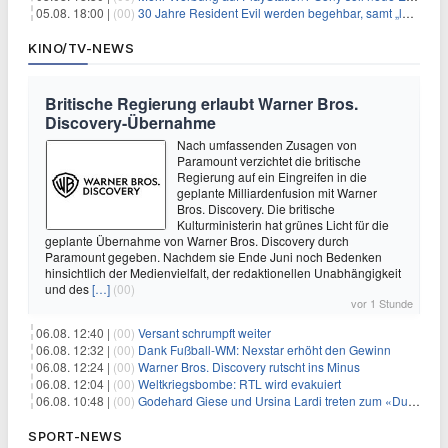
05.08. 18:00 |
(00)
30 Jahre Resident Evil werden begehbar, samt „lebensgroßem Leon“
KINO/TV-NEWS
Britische Regierung erlaubt Warner Bros.
Discovery-Übernahme
Nach umfassenden Zusagen von
Paramount verzichtet die britische
Regierung auf ein Eingreifen in die
geplante Milliardenfusion mit Warner
Bros. Discovery. Die britische
Kulturministerin hat grünes Licht für die
geplante Übernahme von Warner Bros. Discovery durch
Paramount gegeben. Nachdem sie Ende Juni noch Bedenken
hinsichtlich der Medienvielfalt, der redaktionellen Unabhängigkeit
und des
[…]
(00)
vor 1 Stunde
06.08. 12:40 |
(00)
Versant schrumpft weiter
06.08. 12:32 |
(00)
Dank Fußball-WM: Nexstar erhöht den Gewinn
06.08. 12:24 |
(00)
Warner Bros. Discovery rutscht ins Minus
06.08. 12:04 |
(00)
Weltkriegsbombe: RTL wird evakuiert
06.08. 10:48 |
(00)
Godehard Giese und Ursina Lardi treten zum «Duell» an
SPORT-NEWS