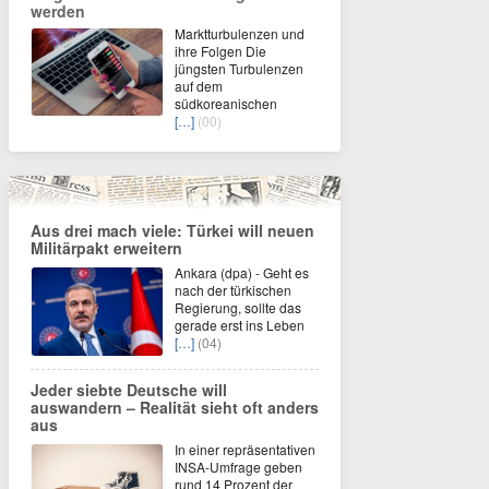
werden
Marktturbulenzen und
ihre Folgen Die
jüngsten Turbulenzen
auf dem
südkoreanischen
[…]
(00)
Aus drei mach viele: Türkei will neuen
Militärpakt erweitern
Ankara (dpa) - Geht es
nach der türkischen
Regierung, sollte das
gerade erst ins Leben
[…]
(04)
Jeder siebte Deutsche will
auswandern – Realität sieht oft anders
aus
In einer repräsentativen
INSA-Umfrage geben
rund 14 Prozent der