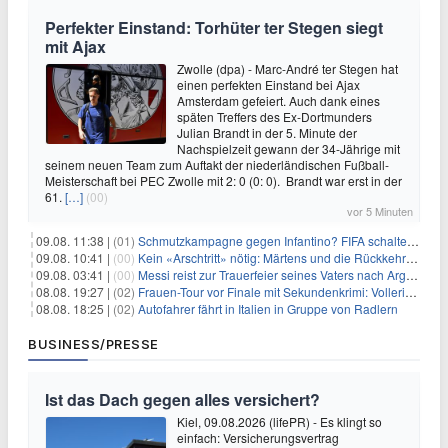
Perfekter Einstand: Torhüter ter Stegen siegt
mit Ajax
Zwolle (dpa) - Marc-André ter Stegen hat
einen perfekten Einstand bei Ajax
Amsterdam gefeiert. Auch dank eines
späten Treffers des Ex-Dortmunders
Julian Brandt in der 5. Minute der
Nachspielzeit gewann der 34-Jährige mit
seinem neuen Team zum Auftakt der niederländischen Fußball-
Meisterschaft bei PEC Zwolle mit 2: 0 (0: 0). Brandt war erst in der
61.
[…]
(00)
vor 5 Minuten
09.08. 11:38 |
(01)
Schmutzkampagne gegen Infantino? FIFA schaltet auf Angriff
09.08. 10:41 |
(00)
Kein «Arschtritt» nötig: Märtens und die Rückkehr nach Paris
09.08. 03:41 |
(00)
Messi reist zur Trauerfeier seines Vaters nach Argentinien
08.08. 19:27 |
(02)
Frauen-Tour vor Finale mit Sekundenkrimi: Vollering in Gelb
08.08. 18:25 |
(02)
Autofahrer fährt in Italien in Gruppe von Radlern
BUSINESS/PRESSE
Ist das Dach gegen alles versichert?
Kiel, 09.08.2026 (lifePR) - Es klingt so
einfach: Versicherungsvertrag