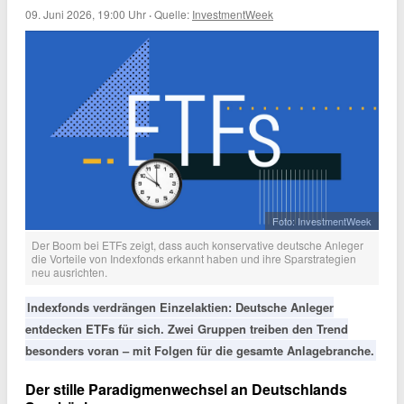
09. Juni 2026, 19:00 Uhr
·
Quelle:
InvestmentWeek
Foto: InvestmentWeek
Der Boom bei ETFs zeigt, dass auch konservative deutsche Anleger
die Vorteile von Indexfonds erkannt haben und ihre Sparstrategien
neu ausrichten.
Indexfonds verdrängen Einzelaktien: Deutsche Anleger
entdecken ETFs für sich. Zwei Gruppen treiben den Trend
besonders voran – mit Folgen für die gesamte Anlagebranche.
Der stille Paradigmenwechsel an Deutschlands