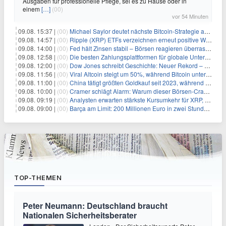
Ausgaben für professionelle Pflege, sei es zu Hause oder in
einem
[…]
(00)
vor 54 Minuten
09.08. 15:37 |
(00)
Michael Saylor deutet nächste Bitcoin-Strategie an: Analysten erwarten weiteren Verkauf
09.08. 14:57 |
(00)
Ripple (XRP) ETFs verzeichnen erneut positive Woche, doch neue Bedenken tauchen auf
09.08. 14:00 |
(00)
Fed hält Zinsen stabil – Börsen reagieren überraschend volatil
09.08. 12:58 |
(00)
Die besten Zahlungsplattformen für globale Unternehmen im Jahr 2026
09.08. 12:00 |
(00)
Dow Jones schreibt Geschichte: Neuer Rekord – und Amazon knackt die nächste Billionen-Marke
09.08. 11:56 |
(00)
Viral Altcoin steigt um 50%, während Bitcoin unter $65.000 fällt
09.08. 11:00 |
(00)
China tätigt größten Goldkauf seit 2023, während Goldpreis um 8% steigt
09.08. 10:00 |
(00)
Cramer schlägt Alarm: Warum dieser Börsen-Crash die beste Einstiegschance seit Monaten ist
09.08. 09:19 |
(00)
Analysten erwarten stärkste Kursumkehr für XRP, während Polymarket skeptisch bleibt
09.08. 09:00 |
(00)
Barça am Limit: 200 Millionen Euro in zwei Stunden – warum dieser Schuldentrip hochgefährlich wird
TOP-THEMEN
Peter Neumann: Deutschland braucht
Nationalen Sicherheitsberater