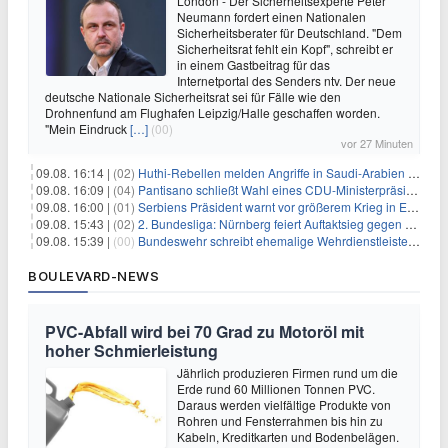
London - Der Sicherheitsexperte Peter
Neumann fordert einen Nationalen
Sicherheitsberater für Deutschland. "Dem
Sicherheitsrat fehlt ein Kopf", schreibt er
in einem Gastbeitrag für das
Internetportal des Senders ntv. Der neue
deutsche Nationale Sicherheitsrat sei für Fälle wie den
Drohnenfund am Flughafen Leipzig/Halle geschaffen worden.
"Mein Eindruck
[…]
(00)
vor 27 Minuten
09.08. 16:14 |
(02)
Huthi-Rebellen melden Angriffe in Saudi-Arabien und im Jemen
09.08. 16:09 |
(04)
Pantisano schließt Wahl eines CDU-Ministerpräsident nicht aus
09.08. 16:00 |
(01)
Serbiens Präsident warnt vor größerem Krieg in Europa
09.08. 15:43 |
(02)
2. Bundesliga: Nürnberg feiert Auftaktsieg gegen Dresden
09.08. 15:39 |
(00)
Bundeswehr schreibt ehemalige Wehrdienstleistende an
BOULEVARD-NEWS
PVC-Abfall wird bei 70 Grad zu Motoröl mit
hoher Schmierleistung
Jährlich produzieren Firmen rund um die
Erde rund 60 Millionen Tonnen PVC.
Daraus werden vielfältige Produkte von
Rohren und Fensterrahmen bis hin zu
Kabeln, Kreditkarten und Bodenbelägen.