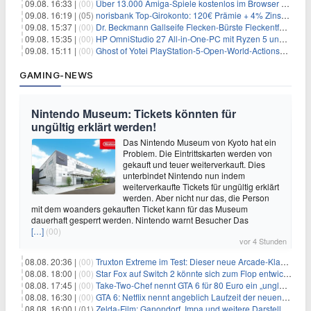
09.08. 16:33 |
(00)
Über 13.000 Amiga-Spiele kostenlos im Browser spielen
09.08. 16:19 |
(05)
norisbank Top-Girokonto: 120€ Prämie + 4% Zinsen p.a. (6 Monate)
09.08. 15:37 |
(00)
Dr. Beckmann Gallseife Flecken-Bürste Fleckentferner 250 ml für 1,25€
09.08. 15:35 |
(00)
HP OmniStudio 27 All-in-One-PC mit Ryzen 5 und 1 TB SSD für 699€
09.08. 15:11 |
(00)
Ghost of Yotei PlayStation-5-Open-World-Actionspiel für 55,65€
GAMING-NEWS
Nintendo Museum: Tickets könnten für
ungültig erklärt werden!
Das Nintendo Museum von Kyoto hat ein
Problem. Die Eintrittskarten werden von
gekauft und teuer weiterverkauft. Dies
unterbindet Nintendo nun indem
weiterverkaufte Tickets für ungültig erklärt
werden. Aber nicht nur das, die Person
mit dem woanders gekauften Ticket kann für das Museum
dauerhaft gesperrt werden. Nintendo warnt Besucher Das
[…]
(00)
vor 4 Stunden
08.08. 20:36 |
(00)
Truxton Extreme im Test: Dieser neue Arcade-Klassiker verzeiht dir gar nichts
08.08. 18:00 |
(00)
Star Fox auf Switch 2 könnte sich zum Flop entwickeln
08.08. 17:45 |
(00)
Take-Two-Chef nennt GTA 6 für 80 Euro ein „unglaubliches Schnäppchen“
08.08. 16:30 |
(00)
GTA 6: Netflix nennt angeblich Laufzeit der neuen Gameplay-Präsentation
08.08. 16:00 |
(01)
Zelda-Film: Ganondorf, Impa und weitere Darsteller sollen feststehen