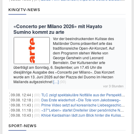
KINO/TV-NEWS
«Concerto per Milano 2026» mit Hayato
Sumino kommt zu arte
Vor der beeindruckenden Kulisse des
Mailänder Doms präsentiert arte das
traditionsreiche Open-Air-Konzert. Auf
dem Programm stehen Werke von
George Gershwin und Leonard
Bernstein. Der Kultursender arte
überträgt am Sonntag, 6. September, um 17.45 Uhr die
diesjährige Ausgabe des «Concerto per Milano». Das Konzert
wurde am 13. Juni 2026 auf der Piazza del Duomo im Herzen
Mailands aufgezeichnet
[…]
(00)
vor 3 Stunden
09.08. 12:44 |
(00)
TLC zeigt spektakuläre Notfälle aus der Perspektive der Patienten
09.08. 12:18 |
(00)
Das Erste wiederholt «Die Tote vom Jakobsweg»
09.08. 11:43 |
(00)
Prime Video setzt auf koreanische Liebesgeschichte
09.08. 11:18 |
(00)
«37°Leben» startet Dreiteiler über persönliche Neuanfänge
09.08. 10:43 |
(00)
Khloé Kardashian lädt zum Blick hinter die Kulissen ihres Freundeskreises
SPORT-NEWS