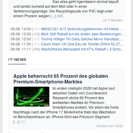
Das alles geht irgendwann einmal kaputt
und landet zumeist auf dem Müll oder in einer
Verbrennungsanlage. Die Recyclingquote von PVC liegt unter
einem Prozent, wegen
[…]
(02)
vor 7 Stunden
09.08. 14:00 |
(00)
WAGO 221-413 Verbindungsklemmen mit Hebel, 50 Stück für 14,99€
09.08. 13:33 |
(12)
Wolt: 20€ Rabatt auf die ersten zwei Bestellungen für Neukunden
09.08. 12:00 |
(00)
Tommy Hilfiger TH Daily Satchel Mono Handtasche für 73,97€
09.08. 11:30 |
(00)
Calvin Klein CK One Eau de Toilette 200ml für 27,99€
09.08. 11:11 |
(04)
Alkoholfreies Weinpaket mit 47% Rabatt + 2 Schott Zwiesel Gläser GRATIS für 29,99€
IT-NEWS
Apple beherrscht 65 Prozent des globalen
Premium-Smartphone-Marktes
Im ersten Halbjahr 2026 hat Apple laut
aktuellen Daten von Counterpoint
Research stolze 65 Prozent des
weltweiten Marktes für Premium-
Smartphones erobert. Vor allem die hohe
Nachfrage nach der iPhone 17 Modellreihe trieb das Wachstum
im Berichtszeitraum an. iPhone führt das Premium-Segment
[…]
(00)
Gestern um 13:02