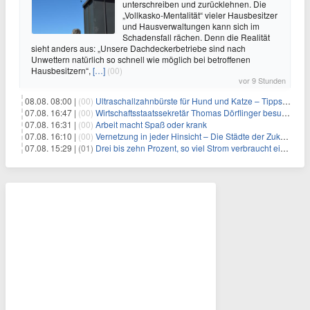
unterschreiben und zurücklehnen. Die
„Vollkasko-Mentalität“ vieler Hausbesitzer
und Hausverwaltungen kann sich im
Schadensfall rächen. Denn die Realität
sieht anders aus: „Unsere Dachdeckerbetriebe sind nach
Unwettern natürlich so schnell wie möglich bei betroffenen
Hausbesitzern“,
[…]
(00)
vor 9 Stunden
08.08. 08:00 |
(00)
Ultraschallzahnbürste für Hund und Katze – Tipps zur erfolgreichen Eingewöhnung
07.08. 16:47 |
(00)
Wirtschaftsstaatssekretär Thomas Dörflinger besucht Handwerksbetrieb im Kammerbezirk Freiburg
07.08. 16:31 |
(00)
Arbeit macht Spaß oder krank
07.08. 16:10 |
(00)
Vernetzung in jeder Hinsicht – Die Städte der Zukunft sind grün-blau
07.08. 15:29 |
(01)
Drei bis zehn Prozent, so viel Strom verbraucht ein Aufzug im Gebäude