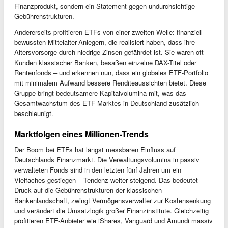
Finanzprodukt, sondern ein Statement gegen undurchsichtige
Gebührenstrukturen.
Andererseits profitieren ETFs von einer zweiten Welle: finanziell
bewussten Mittelalter-Anlegern, die realisiert haben, dass ihre
Altersvorsorge durch niedrige Zinsen gefährdet ist. Sie waren oft
Kunden klassischer Banken, besaßen einzelne DAX-Titel oder
Rentenfonds – und erkennen nun, dass ein globales ETF-Portfolio
mit minimalem Aufwand bessere Renditeaussichten bietet. Diese
Gruppe bringt bedeutsamere Kapitalvolumina mit, was das
Gesamtwachstum des ETF-Marktes in Deutschland zusätzlich
beschleunigt.
Marktfolgen eines Millionen-Trends
Der Boom bei ETFs hat längst messbaren Einfluss auf
Deutschlands Finanzmarkt. Die Verwaltungsvolumina in passiv
verwalteten Fonds sind in den letzten fünf Jahren um ein
Vielfaches gestiegen – Tendenz weiter steigend. Das bedeutet
Druck auf die Gebührenstrukturen der klassischen
Bankenlandschaft, zwingt Vermögensverwalter zur Kostensenkung
und verändert die Umsatzlogik großer Finanzinstitute. Gleichzeitig
profitieren ETF-Anbieter wie iShares, Vanguard und Amundi massiv