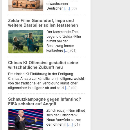
erwachsenen
Deutschen
[…]
(00)
Zelda-Film: Ganondorf, Impa und
weitere Darsteller sollen feststehen
Der kommende The
Legend of Zelda -Film
nimmt bei der
Besetzung immer
konkretere
[…]
(01)
Chinas KI-Offensive gestaltet seine
wirtschaftliche Zukunft neu
Praktische KI-Einführung in der Fertigung
Chinas Ansatz zur künstlichen Intelligenz weicht
von der traditionellen Verfolgung künstlicher
allgemeiner Intelligenz ab und setzt
[…]
(00)
Schmutzkampagne gegen Infantino?
FIFA schaltet auf Angriff
Zürich (dpa) - Nun öffnet
sich der Giftschrank.
Neue Vorwürfe setzen
den ohnehin
[…]
(01)