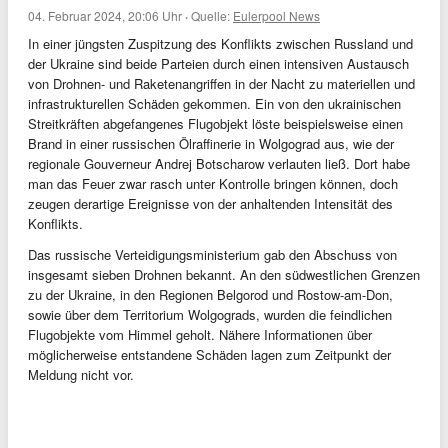
04. Februar 2024, 20:06 Uhr
·
Quelle:
Eulerpool News
In einer jüngsten Zuspitzung des Konflikts zwischen Russland und
der Ukraine sind beide Parteien durch einen intensiven Austausch
von Drohnen- und Raketenangriffen in der Nacht zu materiellen und
infrastrukturellen Schäden gekommen. Ein von den ukrainischen
Streitkräften abgefangenes Flugobjekt löste beispielsweise einen
Brand in einer russischen Ölraffinerie in Wolgograd aus, wie der
regionale Gouverneur Andrej Botscharow verlauten ließ. Dort habe
man das Feuer zwar rasch unter Kontrolle bringen können, doch
zeugen derartige Ereignisse von der anhaltenden Intensität des
Konflikts.
Das russische Verteidigungsministerium gab den Abschuss von
insgesamt sieben Drohnen bekannt. An den südwestlichen Grenzen
zu der Ukraine, in den Regionen Belgorod und Rostow-am-Don,
sowie über dem Territorium Wolgograds, wurden die feindlichen
Flugobjekte vom Himmel geholt. Nähere Informationen über
möglicherweise entstandene Schäden lagen zum Zeitpunkt der
Meldung nicht vor.