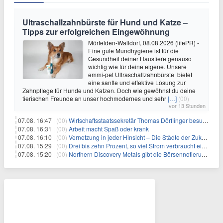
Ultraschallzahnbürste für Hund und Katze –
Tipps zur erfolgreichen Eingewöhnung
Mörfelden-Walldorf, 08.08.2026 (lifePR) -
Eine gute Mundhygiene ist für die
Gesundheit deiner Haustiere genauso
wichtig wie für deine eigene. Unsere
emmi-pet Ultraschallzahnbürste bietet
eine sanfte und effektive Lösung zur
Zahnpflege für Hunde und Katzen. Doch wie gewöhnst du deine
tierischen Freunde an unser hochmodernes und sehr
[…]
(00)
vor 13 Stunden
07.08. 16:47 |
(00)
Wirtschaftsstaatssekretär Thomas Dörflinger besucht Handwerksbetrieb im Kammerbezirk Freiburg
07.08. 16:31 |
(00)
Arbeit macht Spaß oder krank
07.08. 16:10 |
(00)
Vernetzung in jeder Hinsicht – Die Städte der Zukunft sind grün-blau
07.08. 15:29 |
(00)
Drei bis zehn Prozent, so viel Strom verbraucht ein Aufzug im Gebäude
07.08. 15:20 |
(00)
Northern Discovery Metals gibt die Börsennotierung an der Frankfurter Wertpapierbörse bekannt