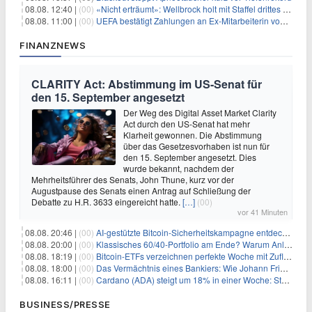
08.08. 12:40 |
(00)
«Nicht erträumt»: Wellbrock holt mit Staffel drittes EM-Gold
08.08. 11:00 |
(00)
UEFA bestätigt Zahlungen an Ex-Mitarbeiterin von Infantino
FINANZNEWS
CLARITY Act: Abstimmung im US-Senat für
den 15. September angesetzt
Der Weg des Digital Asset Market Clarity
Act durch den US-Senat hat mehr
Klarheit gewonnen. Die Abstimmung
über das Gesetzesvorhaben ist nun für
den 15. September angesetzt. Dies
wurde bekannt, nachdem der
Mehrheitsführer des Senats, John Thune, kurz vor der
Augustpause des Senats einen Antrag auf Schließung der
Debatte zu H.R. 3633 eingereicht hatte.
[…]
(00)
vor 41 Minuten
08.08. 20:46 |
(00)
AI-gestützte Bitcoin-Sicherheitskampagne entdeckt fast 5.000 Softwareprobleme in 390 Projekten
08.08. 20:00 |
(00)
Klassisches 60/40-Portfolio am Ende? Warum Anleger jetzt radikal umdenken müssen
08.08. 18:19 |
(00)
Bitcoin-ETFs verzeichnen perfekte Woche mit Zuflüssen auf 3-Monats-Hoch
08.08. 18:00 |
(00)
Das Vermächtnis eines Bankiers: Wie Johann Friedrich Städel sein Imperium unsterblich machte
08.08. 16:11 |
(00)
Cardano (ADA) steigt um 18% in einer Woche: Steht ein Kurs von $0,30 bevor?
BUSINESS/PRESSE