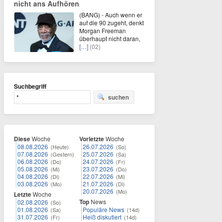
nicht ans Aufhören
(BANG) - Auch wenn er
auf die 90 zugeht, denkt
Morgan Freeman
überhaupt nicht daran,
[…]
(02)
Suchbegriff
suchen
Diese
Woche
Vorletzte
Woche
08.08.2026
26.07.2026
(Heute)
(So)
07.08.2026
25.07.2026
(Gestern)
(Sa)
06.08.2026
24.07.2026
(Do)
(Fr)
05.08.2026
23.07.2026
(Mi)
(Do)
04.08.2026
22.07.2026
(Di)
(Mi)
03.08.2026
21.07.2026
(Mo)
(Di)
20.07.2026
(Mo)
Letzte
Woche
Top
News
02.08.2026
(So)
01.08.2026
Populäre News
(Sa)
(14d)
31.07.2026
Heiß diskutiert
(Fr)
(14d)