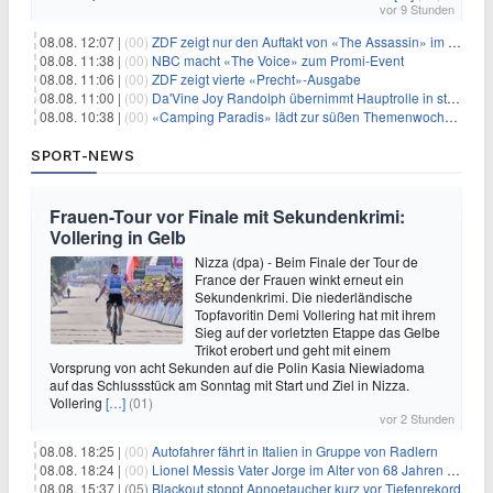
vor 9 Stunden
08.08. 12:07 |
(00)
ZDF zeigt nur den Auftakt von «The Assassin» im Fernsehen
08.08. 11:38 |
(00)
NBC macht «The Voice» zum Promi-Event
08.08. 11:06 |
(00)
ZDF zeigt vierte «Precht»-Ausgabe
08.08. 11:00 |
(00)
Da'Vine Joy Randolph übernimmt Hauptrolle in starbesetzter schwarzer Komödie
08.08. 10:38 |
(00)
«Camping Paradis» lädt zur süßen Themenwoche ein
SPORT-NEWS
Frauen-Tour vor Finale mit Sekundenkrimi:
Vollering in Gelb
Nizza (dpa) - Beim Finale der Tour de
France der Frauen winkt erneut ein
Sekundenkrimi. Die niederländische
Topfavoritin Demi Vollering hat mit ihrem
Sieg auf der vorletzten Etappe das Gelbe
Trikot erobert und geht mit einem
Vorsprung von acht Sekunden auf die Polin Kasia Niewiadoma
auf das Schlussstück am Sonntag mit Start und Ziel in Nizza.
Vollering
[…]
(01)
vor 2 Stunden
08.08. 18:25 |
(00)
Autofahrer fährt in Italien in Gruppe von Radlern
08.08. 18:24 |
(00)
Lionel Messis Vater Jorge im Alter von 68 Jahren gestorben
08.08. 15:37 |
(05)
Blackout stoppt Apnoetaucher kurz vor Tiefenrekord