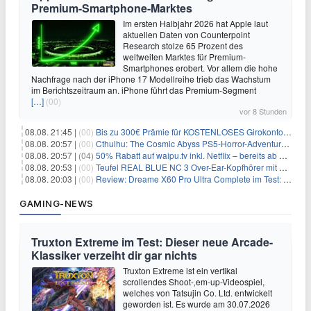
Premium-Smartphone-Marktes
Im ersten Halbjahr 2026 hat Apple laut
aktuellen Daten von Counterpoint
Research stolze 65 Prozent des
weltweiten Marktes für Premium-
Smartphones erobert. Vor allem die hohe
Nachfrage nach der iPhone 17 Modellreihe trieb das Wachstum
im Berichtszeitraum an. iPhone führt das Premium-Segment
[…]
(00)
vor 8 Stunden
08.08. 21:45 |
(00)
Bis zu 300€ Prämie für KOSTENLOSES Girokonto bei der Santander – 50€ schon nach 1 Woche!
08.08. 20:57 |
(00)
Cthulhu: The Cosmic Abyss PS5-Horror-Adventure für 27,99€
08.08. 20:57 |
(04)
50% Rabatt auf waipu.tv inkl. Netflix – bereits ab 9€/Monat (statt 17,99€)
08.08. 20:53 |
(00)
Teufel REAL BLUE NC 3 Over-Ear-Kopfhörer mit ANC für 149,99€
08.08. 20:03 |
(00)
Review: Dreame X60 Pro Ultra Complete im Test: 42.000 Pa, 100 °C Moppwäsche & erstaunlich viel Technik in nur 8,9 cm Höhe
GAMING-NEWS
Truxton Extreme im Test: Dieser neue Arcade-
Klassiker verzeiht dir gar nichts
Truxton Extreme ist ein vertikal
scrollendes Shoot-‚em-up-Videospiel,
welches von Tatsujin Co. Ltd. entwickelt
geworden ist. Es wurde am 30.07.2026