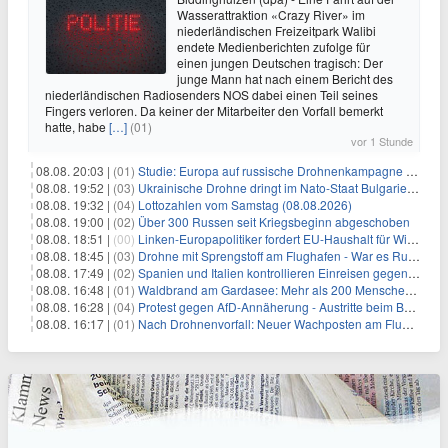
Wasserattraktion «Crazy River» im
niederländischen Freizeitpark Walibi
endete Medienberichten zufolge für
einen jungen Deutschen tragisch: Der
junge Mann hat nach einem Bericht des
niederländischen Radiosenders NOS dabei einen Teil seines
Fingers verloren. Da keiner der Mitarbeiter den Vorfall bemerkt
hatte, habe
[…]
(01)
vor 1 Stunde
08.08. 20:03 |
(01)
Studie: Europa auf russische Drohnenkampagne unzureichend vorbereitet
08.08. 19:52 |
(03)
Ukrainische Drohne dringt im Nato-Staat Bulgarien ein
08.08. 19:32 |
(04)
Lottozahlen vom Samstag (08.08.2026)
08.08. 19:00 |
(02)
Über 300 Russen seit Kriegsbeginn abgeschoben
08.08. 18:51 |
(00)
Linken-Europapolitiker fordert EU-Haushalt für Wirtschaftsumbau
08.08. 18:45 |
(03)
Drohne mit Sprengstoff am Flughafen - War es Russland?
08.08. 17:49 |
(02)
Spanien und Italien kontrollieren Einreisen gegenseitig
08.08. 16:48 |
(01)
Waldbrand am Gardasee: Mehr als 200 Menschen evakuiert
08.08. 16:28 |
(04)
Protest gegen AfD-Annäherung - Austritte beim BSW Sachsen-Anhalt
08.08. 16:17 |
(01)
Nach Drohnenvorfall: Neuer Wachposten am Flughafen