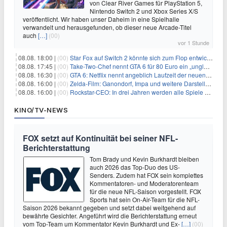
von Clear River Games für PlayStation 5,
Nintendo Switch 2 und Xbox Series X/S
veröffentlicht. Wir haben unser Daheim in eine Spielhalle
verwandelt und herausgefunden, ob dieser neue Arcade-Titel
auch
[…]
(00)
vor 1 Stunde
08.08. 18:00 |
(00)
Star Fox auf Switch 2 könnte sich zum Flop entwickeln
08.08. 17:45 |
(00)
Take-Two-Chef nennt GTA 6 für 80 Euro ein „unglaubliches Schnäppchen“
08.08. 16:30 |
(00)
GTA 6: Netflix nennt angeblich Laufzeit der neuen Gameplay-Präsentation
08.08. 16:00 |
(00)
Zelda-Film: Ganondorf, Impa und weitere Darsteller sollen feststehen
08.08. 16:00 |
(00)
Rockstar-CEO: In drei Jahren werden alle Spiele gestreamt
KINO/TV-NEWS
FOX setzt auf Kontinuität bei seiner NFL-
Berichterstattung
Tom Brady und Kevin Burkhardt bleiben
auch 2026 das Top-Duo des US-
Senders. Zudem hat FOX sein komplettes
Kommentatoren- und Moderatorenteam
für die neue NFL-Saison vorgestellt. FOX
Sports hat sein On-Air-Team für die NFL-
Saison 2026 bekannt gegeben und setzt dabei weitgehend auf
bewährte Gesichter. Angeführt wird die Berichterstattung erneut
vom Top-Team um Kommentator Kevin Burkhardt und Ex-
[…]
(00)