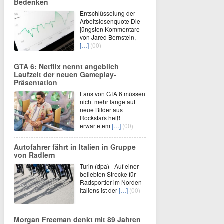
Bedenken
Entschlüsselung der
Arbeitslosenquote Die
jüngsten Kommentare
von Jared Bernstein,
[…]
(00)
GTA 6: Netflix nennt angeblich
Laufzeit der neuen Gameplay-
Präsentation
Fans von GTA 6 müssen
nicht mehr lange auf
neue Bilder aus
Rockstars heiß
erwartetem
[…]
(00)
Autofahrer fährt in Italien in Gruppe
von Radlern
Turin (dpa) - Auf einer
beliebten Strecke für
Radsportler im Norden
Italiens ist der
[…]
(00)
Morgan Freeman denkt mit 89 Jahren