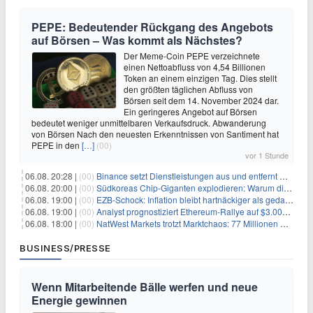
PEPE: Bedeutender Rückgang des Angebots
auf Börsen – Was kommt als Nächstes?
Der Meme-Coin PEPE verzeichnete
einen Nettoabfluss von 4,54 Billionen
Token an einem einzigen Tag. Dies stellt
den größten täglichen Abfluss von
Börsen seit dem 14. November 2024 dar.
Ein geringeres Angebot auf Börsen
bedeutet weniger unmittelbaren Verkaufsdruck. Abwanderung
von Börsen Nach den neuesten Erkenntnissen von Santiment hat
PEPE in den
[…]
(00)
vor 1 Stunde
06.08. 20:28 |
(00)
Binance setzt Dienstleistungen aus und entfernt mehrere Krypto-Paare: Wer ist betroffen?
06.08. 20:00 |
(00)
Südkoreas Chip-Giganten explodieren: Warum dieser Rekord-Tag die KI-Branche erschüttert
06.08. 19:00 |
(00)
EZB-Schock: Inflation bleibt hartnäckiger als gedacht – 2027 wird zum kritischen Test
06.08. 19:00 |
(00)
Analyst prognostiziert Ethereum-Rallye auf $3.000 nach entscheidendem On-Chain-Ausbruch
06.08. 18:00 |
(00)
NatWest Markets trotzt Marktchaos: 77 Millionen Pfund Gewinn im ersten Halbjahr
BUSINESS/PRESSE
Wenn Mitarbeitende Bälle werfen und neue
Energie gewinnen