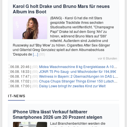
Karol G holt Drake und Bruno Mars für neues
Album ins Boot
(BANG) - Karol G hat die mit Stars
gespickte Trackliste ihres sechsten
Studioalbums veröffentlicht. "Champagne
Papi" Drake ist auf dem Song 'Ahí' zu
hören, während Bruno Mars auf 'Still'
mitwirkt. Außerdem sind Judeline und
Rusowsky auf 'Bby Wow' zu hören. Cigarettes After Sex-Sänger
und Gitarrist Greg Gonzalez spielt auf dem Albumabschluss
'Después de
[…]
(00)
vor 6 Stunden
06.08. 20:46 |
(00)
Midea Waschmaschine 8 kg Energieklasse A-10% 1400 U/Min für 289,97€
06.08. 18:33 |
(00)
JONR T5 Pro Saug- und Wischroboter für 194,99€
06.08. 17:47 |
(00)
Wellness in Bayern: 2 Übernachtungen im DAS LUDWIG Sports Resort inkl. HP + Wellness ab 174€ p.P.
06.08. 17:02 |
(00)
Chupa Chups Stranger Things Eimer 150 Lutscher für 21,95€
06.08. 17:00 |
(00)
Daisy Lowe bringt ihr zweites Kind zur Welt
IT-NEWS
iPhone Ultra lässt Verkauf faltbarer
Smartphones 2026 um 20 Prozent steigen
Laut Branchenberichten werden die