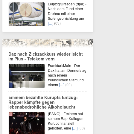
Leipzig/Dresden (dpa) -
Nach dem Fund einer
Drohne mit einer
Sprengvorrichtung am
[…]
(03)
Dax nach Zickzackkurs wieder leicht
im Plus - Telekom vorn
Frankfurt/Main - Der
Dax hat am Donnerstag
nach einem
freundlichen Start und
einem
[…]
(00)
Eminem bezahlte Kurupts Entzug:
Rapper kämpfte gegen
lebensbedrohliche Alkoholsucht
(BANG) - Eminem hat
seinem Rap-Kollegen
Kurupt finanziell
geholfen, eine
[…]
(00)