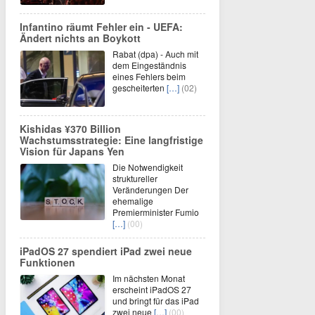
Infantino räumt Fehler ein - UEFA:
Ändert nichts an Boykott
Rabat (dpa) - Auch mit
dem Eingeständnis
eines Fehlers beim
gescheiterten
[…]
(02)
Kishidas ¥370 Billion
Wachstumsstrategie: Eine langfristige
Vision für Japans Yen
Die Notwendigkeit
struktureller
Veränderungen Der
ehemalige
Premierminister Fumio
[…]
(00)
iPadOS 27 spendiert iPad zwei neue
Funktionen
Im nächsten Monat
erscheint iPadOS 27
und bringt für das iPad
zwei neue
[…]
(00)