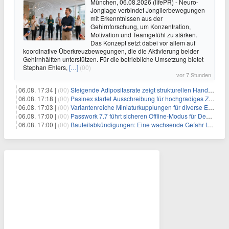
München, 06.08.2026 (lifePR) - Neuro-
Jonglage verbindet Jonglierbewegungen
mit Erkenntnissen aus der
Gehirnforschung, um Konzentration,
Motivation und Teamgefühl zu stärken.
Das Konzept setzt dabei vor allem auf
koordinative Überkreuzbewegungen, die die Aktivierung beider
Gehirnhälften unterstützen. Für die betriebliche Umsetzung bietet
Stephan Ehlers,
[…]
(00)
vor 7 Stunden
06.08. 17:34 |
(00)
Steigende Adipositasrate zeigt strukturellen Handlungsbedarf bei der Ernährung schulpflichtiger Kinder
06.08. 17:18 |
(00)
Pasinex startet Ausschreibung für hochgradiges Zinksulfidkonzentrat mit Germanium- und Silbergehalten und stellt ein Betriebsupdate bereit
06.08. 17:03 |
(00)
Variantenreiche Miniaturkupplungen für diverse Einsatzbereiche
06.08. 17:00 |
(00)
Passwork 7.7 führt sicheren Offline-Modus für Desktop- und Mobile-Apps ein
06.08. 17:00 |
(00)
Bauteilabkündigungen: Eine wachsende Gefahr für industrielle Elektroniksysteme