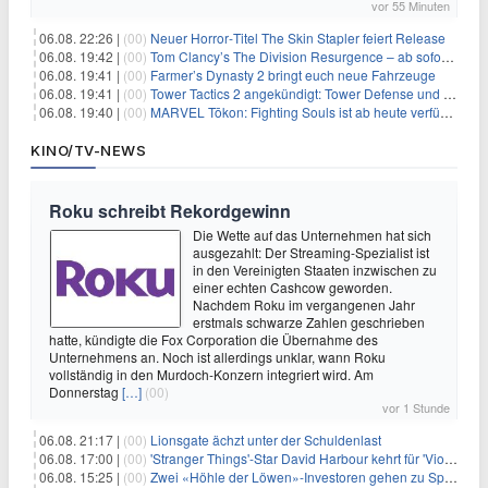
vor 55 Minuten
06.08. 22:26 |
(00)
Neuer Horror‑Titel The Skin Stapler feiert Release
06.08. 19:42 |
(00)
Tom Clancy’s The Division Resurgence – ab sofort für euch verfügbar
06.08. 19:41 |
(00)
Farmer’s Dynasty 2 bringt euch neue Fahrzeuge
06.08. 19:41 |
(00)
Tower Tactics 2 angekündigt: Tower Defense und Deckbuilding Kombo kehrt zurück
06.08. 19:40 |
(00)
MARVEL Tōkon: Fighting Souls ist ab heute verfügbar
KINO/TV-NEWS
Roku schreibt Rekordgewinn
Die Wette auf das Unternehmen hat sich
ausgezahlt: Der Streaming-Spezialist ist
in den Vereinigten Staaten inzwischen zu
einer echten Cashcow geworden.
Nachdem Roku im vergangenen Jahr
erstmals schwarze Zahlen geschrieben
hatte, kündigte die Fox Corporation die Übernahme des
Unternehmens an. Noch ist allerdings unklar, wann Roku
vollständig in den Murdoch-Konzern integriert wird. Am
Donnerstag
[…]
(00)
vor 1 Stunde
06.08. 21:17 |
(00)
Lionsgate ächzt unter der Schuldenlast
06.08. 17:00 |
(00)
'Stranger Things'-Star David Harbour kehrt für 'Violent Night 2' zurück – Kristen Bell stößt zur Besetzung
06.08. 15:25 |
(00)
Zwei «Höhle der Löwen»-Investoren gehen zu Springer