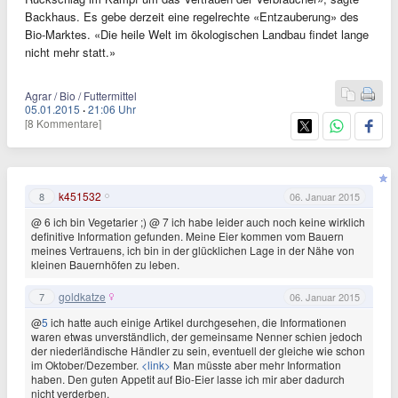
Backhaus. Es gebe derzeit eine regelrechte «Entzauberung» des
Bio-Marktes. «Die heile Welt im ökologischen Landbau findet lange
nicht mehr statt.»
Agrar / Bio / Futtermittel
05.01.2015
·
21:06 Uhr
[8 Kommentare]
k451532
8
06. Januar 2015
@ 6 ich bin Vegetarier ;) @ 7 ich habe leider auch noch keine wirklich
definitive Information gefunden. Meine Eier kommen vom Bauern
meines Vertrauens, ich bin in der glücklichen Lage in der Nähe von
kleinen Bauernhöfen zu leben.
goldkatze
7
06. Januar 2015
@
5
ich hatte auch einige Artikel durchgesehen, die Informationen
waren etwas unverständlich, der gemeinsame Nenner schien jedoch
der niederländische Händler zu sein, eventuell der gleiche wie schon
im Oktober/Dezember.
<link>
Man müsste aber mehr Information
haben. Den guten Appetit auf Bio-Eier lasse ich mir aber dadurch
nicht verderben.