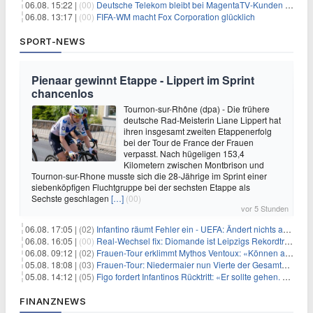
06.08. 15:22 |
(00)
Deutsche Telekom bleibt bei MagentaTV-Kunden vage
06.08. 13:17 |
(00)
FIFA-WM macht Fox Corporation glücklich
SPORT-NEWS
Pienaar gewinnt Etappe - Lippert im Sprint
chancenlos
Tournon-sur-Rhône (dpa) - Die frühere
deutsche Rad-Meisterin Liane Lippert hat
ihren insgesamt zweiten Etappenerfolg
bei der Tour de France der Frauen
verpasst. Nach hügeligen 153,4
Kilometern zwischen Montbrison und
Tournon-sur-Rhone musste sich die 28-Jährige im Sprint einer
siebenköpfigen Fluchtgruppe bei der sechsten Etappe als
Sechste geschlagen
[…]
(00)
vor 5 Stunden
06.08. 17:05 |
(02)
Infantino räumt Fehler ein - UEFA: Ändert nichts an Boykott
06.08. 16:05 |
(00)
Real-Wechsel fix: Diomande ist Leipzigs Rekordtransfer
06.08. 09:12 |
(02)
Frauen-Tour erklimmt Mythos Ventoux: «Können alles schaffen»
05.08. 18:08 |
(03)
Frauen-Tour: Niedermaier nun Vierte der Gesamtwertung
05.08. 14:12 |
(05)
Figo fordert Infantinos Rücktritt: «Er sollte gehen. Jetzt»
FINANZNEWS