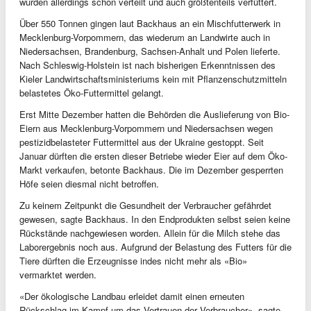
wurden allerdings schon verteilt und auch größtenteils verfüttert.
Über 550 Tonnen gingen laut Backhaus an ein Mischfutterwerk in
Mecklenburg-Vorpommern, das wiederum an Landwirte auch in
Niedersachsen, Brandenburg, Sachsen-Anhalt und Polen lieferte.
Nach Schleswig-Holstein ist nach bisherigen Erkenntnissen des
Kieler Landwirtschaftsministeriums kein mit Pflanzenschutzmitteln
belastetes Öko-Futtermittel gelangt.
Erst Mitte Dezember hatten die Behörden die Auslieferung von Bio-
Eiern aus Mecklenburg-Vorpommern und Niedersachsen wegen
pestizidbelasteter Futtermittel aus der Ukraine gestoppt. Seit
Januar dürften die ersten dieser Betriebe wieder Eier auf dem Öko-
Markt verkaufen, betonte Backhaus. Die im Dezember gesperrten
Höfe seien diesmal nicht betroffen.
Zu keinem Zeitpunkt die Gesundheit der Verbraucher gefährdet
gewesen, sagte Backhaus. In den Endprodukten selbst seien keine
Rückstände nachgewiesen worden. Allein für die Milch stehe das
Laborergebnis noch aus. Aufgrund der Belastung des Futters für die
Tiere dürften die Erzeugnisse indes nicht mehr als «Bio»
vermarktet werden.
«Der ökologische Landbau erleidet damit einen erneuten
Rückschlag im Kampf um das Vertrauen der Verbraucher», sagte