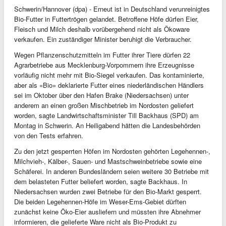
Schwerin/Hannover (dpa) - Erneut ist in Deutschland verunreinigtes
Bio-Futter in Futtertrögen gelandet. Betroffene Höfe dürfen Eier,
Fleisch und Milch deshalb vorübergehend nicht als Ökoware
verkaufen. Ein zuständiger Minister beruhigt die Verbraucher.
Wegen Pflanzenschutzmitteln im Futter ihrer Tiere dürfen 22
Agrarbetriebe aus Mecklenburg-Vorpommern ihre Erzeugnisse
vorläufig nicht mehr mit Bio-Siegel verkaufen. Das kontaminierte,
aber als «Bio» deklarierte Futter eines niederländischen Händlers
sei im Oktober über den Hafen Brake (Niedersachsen) unter
anderem an einen großen Mischbetrieb im Nordosten geliefert
worden, sagte Landwirtschaftsminister Till Backhaus (SPD) am
Montag in Schwerin. An Heiligabend hätten die Landesbehörden
von den Tests erfahren.
Zu den jetzt gesperrten Höfen im Nordosten gehörten Legehennen-,
Milchvieh-, Kälber-, Sauen- und Mastschweinbetriebe sowie eine
Schäferei. In anderen Bundesländern seien weitere 30 Betriebe mit
dem belasteten Futter beliefert worden, sagte Backhaus. In
Niedersachsen wurden zwei Betriebe für den Bio-Markt gesperrt.
Die beiden Legehennen-Höfe im Weser-Ems-Gebiet dürften
zunächst keine Öko-Eier ausliefern und müssten ihre Abnehmer
informieren, die gelieferte Ware nicht als Bio-Produkt zu