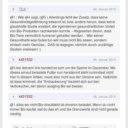
TILK
6
06. Januar 2015
@
1
: Wie @
4
sagt. (@
5
) Allerdings fehlt der Zusatz, dass keine
Gesundheitsgefährdung bekannt ist, bzw. anders herum, dass keine
glaubhafte Studie existiert, die irgendeinen gesundheitlichen Vorteil
von Bio-Produkten nachweisen konnte. - Abgesehen davon, dass
Bio-Tiere vermutlich humaner gehalten werden. - Wer seiner
Gesundheits was Gutes tun will muss nicht Bio essen, sondern
einfach mehr Gemüse... DAS ist dagegen nämlich durch unzählige
Studien erwiesen! :)
k451532
5
06. Januar 2015
@
3
bei deinem link handelt es sich um die Sperre im Dezember. Wo
dieses erneut belastete Futter nun herstammt steht zumindest nicht
hier in diesem Artikel, muss also nicht aus der Ukraine sein. Natürlich
ist dass kriminell, die "Entzauberung" bezieht sich auf den
Verbraucher, der davon ausging Bio sei besser.
k451532
4
06. Januar 2015
@
1
alles wo nicht Bio draufsteht ist ohnehin belastet. Wenn du nicht
immer Bio kaufst, isst du das eh und die Grenzwerte sind nicht gerade
niedrig.