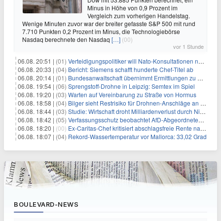
Minus in Höhe von 0,9 Prozent im
Vergleich zum vorherigen Handelstag.
Wenige Minuten zuvor war der breiter gefasste S&P 500 mit rund
7.710 Punkten 0,2 Prozent im Minus, die Technologiebörse
Nasdaq berechnete den Nasdaq
[…]
(00)
vor 1 Stunde
06.08. 20:51 |
(01)
Verteidigungspolitiker will Nato-Konsultationen nach Drohnenfund
06.08. 20:33 |
(04)
Bericht: Siemens schafft hunderte Chef-Titel ab
06.08. 20:14 |
(01)
Bundesanwaltschaft übernimmt Ermittlungen zu Drohnenvorfall
06.08. 19:54 |
(06)
Sprengstoff-Drohne in Leipzig: Semtex im Spiel
06.08. 19:20 |
(03)
Warten auf Vereinbarung zu Straße von Hormus
06.08. 18:58 |
(04)
Bilger sieht Restrisiko für Drohnen-Anschläge an Flughäfen
06.08. 18:44 |
(03)
Studie: Wirtschaft droht Milliardenverlust durch Niedrigwasser
06.08. 18:42 |
(05)
Verfassungsschutz beobachtet AfD-Abgeordneten Nolte
06.08. 18:20 |
(00)
Ex-Caritas-Chef kritisiert abschlagsfreie Rente nach 45 Jahren
06.08. 18:07 |
(04)
Rekord-Wassertemperatur vor Mallorca: 33,02 Grad
BOULEVARD-NEWS