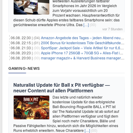
weltweiten Auslieferungen faltbarer
Smartphones im Jahr 2026 im Vergleich
zum Vorjahr voraussichtlich um 20
Prozent wachsen. Hauptverantwortlich für
diesen Schub dürfte Apples erstes faltbares Smartphone sein: das
gerüchteweise erwartete iPhone Ultra. Das
[…]
(00)
vor 7 Stunden
06.08. 22:30 |
(04)
Amazon-Angebote des Tages – jeden Abend neue Deals zum Stöbern
06.08. 22:15 |
(01)
200€ Bonus für kostenloses Tide Geschäftskundenkonto
06.08. 21:33 |
(00)
SportSpar: Jackpot Sale – Viele Artikel für nur 6,66€ – nur 48 Stunden
06.08. 20:23 |
(00)
Apple iPhone 17 256GB + 70GB 5G + Alles-Flat im Vodafone-Netz für 34,99€/Monat – eff. 4,65€/Monat
06.08. 20:00 |
(00)
manager magazin+ & Harvard Business manager+ Digital-Kombi-Abo 1 Monat kostenlos
GAMING-NEWS
Naturalist Update für Ball x Pit verfügbar —
neuer Content auf allen Plattformen
Das letzte und natürlich wieder
kostenlose Update für das erfolgreiche
Ball-Bouncing-Roguelite BALL x PIT ist
da! The Naturalist Update ist ab sofort auf
allen Plattformen verfügbar und fügt dem
Spiel noch mehr Charaktere, Bälle und
Passive Fähigkeiten hinzu, wodurch sich die Möglichkeiten eines
Runs erheblich erweitern. Neue Charaktere
[…]
(00)