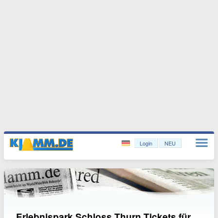
Login
NEU
Erlebnispark Schloss Thurn Tickets für