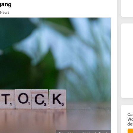
gang
 News
Ca
Wo
de