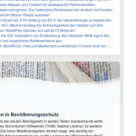
in Masser zum Direktor für strategische Partnerschaften
ewinnprognose: Die historische Rinderkrise will einfach nicht enden
könnte Bitcoin-Rallye auslösen
lt darauf ab, ETH-Staking auf 50 % der Gesamtmenge zu begrenzen
t 20% Wochenanstieg die Aufmerksamkeit der Händler auf sich
gen RedotPay-Gründer auf fast $473 Millionen
 Era" Hackathon zur Entwicklung des offiziellen BNB Agent Studio Marktplatzes
rat von bayerischer Raiffeisenbank aus
: BlackRock, Visa und Mastercard unterstützen Circles neue Arc-Blockchain
nen in Bevölkerungsschutz
hts der akuten Brandgefahr in weiten Teilen Deutschlands wirbt
des Technischen Hilfswerks (THW), Sabine Lackner, für weitere
 Die hohe Waldbrandgefahr derzeit zeige, wie wichtig ein
 Bevölkerungsschutz sei, sagte Lackner der "Rheinischen Post".