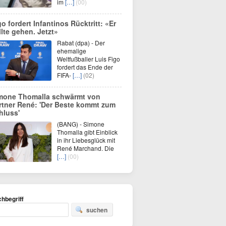
im
[…]
(00)
go fordert Infantinos Rücktritt: «Er
llte gehen. Jetzt»
Rabat (dpa) - Der
ehemalige
Weltfußballer Luis Figo
fordert das Ende der
FIFA-
[…]
(02)
mone Thomalla schwärmt von
rtner René: 'Der Beste kommt zum
hluss'
(BANG) - Simone
Thomalla gibt Einblick
in ihr Liebesglück mit
René Marchand. Die
[…]
(00)
hbegriff
suchen