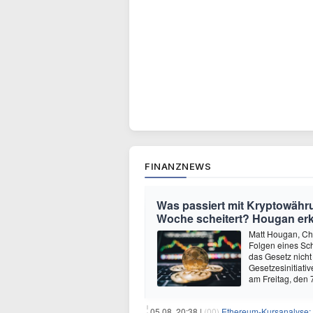
FINANZNEWS
Was passiert mit Kryptowäh
Woche scheitert? Hougan erk
Matt Hougan, Chi
Folgen eines Sc
das Gesetz nicht
Gesetzesinitiativ
am Freitag, den
05.08. 20:38 |
(00)
Ethereum-Kursanalyse: E