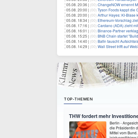
05.08. 20:36 |
(00)
ChangeNOW ernennt Mart
05.08. 20:00 |
(00)
Tyson Foods kappt die G
05.08. 20:00 |
(00)
Arthur Hayes: KI-Blase 
05.08. 18:34 |
(00)
Ethereum-Vorschlag zie
05.08. 17:16 |
(00)
Cardano (ADA) zieht mi
05.08. 16:01 |
(00)
Binance-Partner verkla
05.08. 15:25 |
(00)
BNB Chain startet "Build the
05.08. 14:40 |
(00)
Bafin tauscht Aufsichts
05.08. 14:29 |
(00)
Wall Street trifft auf Web3
TOP-THEMEN
THW fordert mehr Investitio
Berlin - Angesic
die Präsidentin 
Mittel vom Bund.
leistungsfähiger