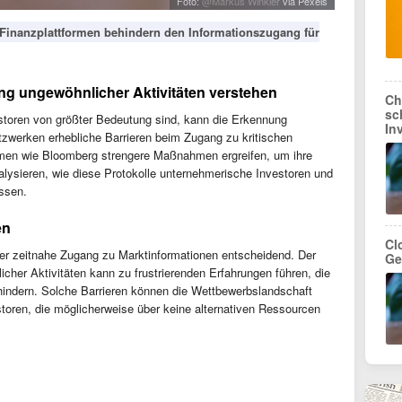
Foto:
@Markus Winkler
via Pexels
Finanzplattformen behindern den Informationszugang für
g ungewöhnlicher Aktivitäten verstehen
Ch
sc
vestoren von größter Bedeutung sind, kann die Erkennung
In
tzwerken erhebliche Barrieren beim Zugang zu kritischen
ormen wie Bloomberg strengere Maßnahmen ergreifen, um ihre
nalysieren, wie diese Protokolle unternehmerische Investoren und
ssen.
en
Cl
der zeitnahe Zugang zu Marktinformationen entscheidend. Der
Ge
cher Aktivitäten kann zu frustrierenden Erfahrungen führen, die
hindern. Solche Barrieren können die Wettbewerbslandschaft
storen, die möglicherweise über keine alternativen Ressourcen