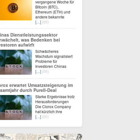
vergangene Woche für
Bitcoin (BTC),
Ethereum (ETH) und
andere bekannte
[…]
(00)
inas Dienstleistungssektor
hwächelt, was Bedenken bei
vestoren aufwirft
Schwächeres
Wachstum signalisiert
Probleme für
Investoren Chinas
[…]
(00)
orox erwartet Umsatzsteigerung im
samtjahr durch Purell-Deal
Starke Ergebnisse trotz
Herausforderungen
Die Clorox Company
hat kürzlich ihre
[…]
(00)