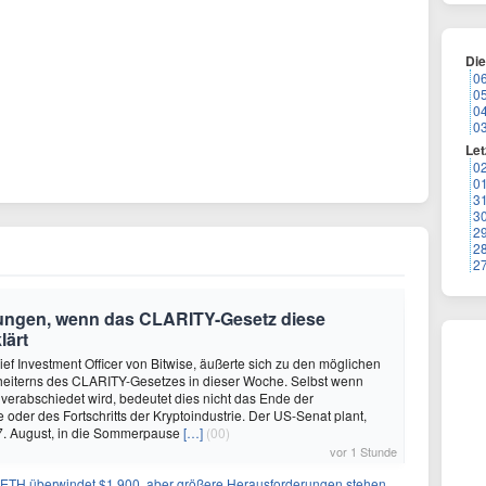
Di
0
0
0
0
Let
0
0
3
3
2
2
2
rungen, wenn das CLARITY-Gesetz diese
lärt
ef Investment Officer von Bitwise, äußerte sich zu den möglichen
heiterns des CLARITY-Gesetzes in dieser Woche. Selbst wenn
 verabschiedet wird, bedeutet dies nicht das Ende der
e oder des Fortschritts der Kryptoindustrie. Der US-Senat plant,
 7. August, in die Sommerpause
[…]
(00)
vor 1 Stunde
TH überwindet $1.900, aber größere Herausforderungen stehen bevor