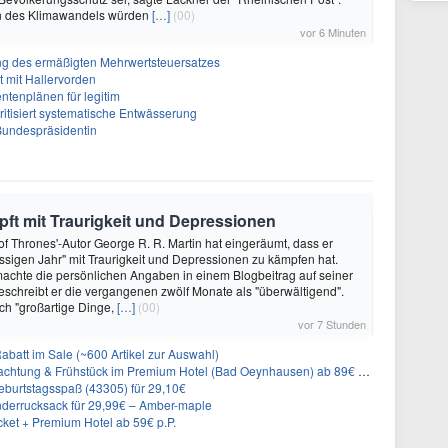
n des Klimawandels würden
[…]
(00)
vor 6 Minuten
ffung des ermäßigten Mehrwertsteuersatzes
tt mit Hallervorden
entenplänen für legitim
itisiert systematische Entwässerung
 Bundespräsidentin
ft mit Traurigkeit und Depressionen
f Thrones'-Autor George R. R. Martin hat eingeräumt, dass er
ssigen Jahr" mit Traurigkeit und Depressionen zu kämpfen hat.
achte die persönlichen Angaben in einem Blogbeitrag auf seiner
eschreibt er die vergangenen zwölf Monate als "überwältigend".
ch "großartige Dinge,
[…]
(00)
vor 7 Stunden
abatt im Sale (~600 Artikel zur Auswahl)
achtung & Frühstück im Premium Hotel (Bad Oeynhausen) ab 89€ p.P.
burtstagsspaß (43305) für 29,10€
nderrucksack für 29,99€ – Amber-maple
cket + Premium Hotel ab 59€ p.P.