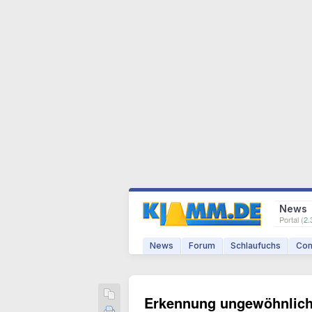
News
Portal (
2.
News
Forum
Schlaufuchs
Com
Erkennung ungewöhnliche