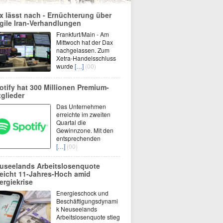
x lässt nach - Ernüchterung über
agile Iran-Verhandlungen
Frankfurt/Main - Am
Mittwoch hat der Dax
nachgelassen. Zum
Xetra-Handelsschluss
wurde
[…]
(00)
otify hat 300 Millionen Premium-
tglieder
Das Unternehmen
erreichte im zweiten
Quartal die
Gewinnzone. Mit den
entsprechenden
[…]
(00)
useelands Arbeitslosenquote
reicht 11-Jahres-Hoch amid
ergiekrise
Energieschock und
Beschäftigungsdynami
k Neuseelands
Arbeitslosenquote stieg