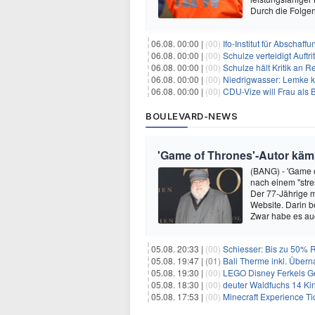
Durch die Folge
06.08. 00:00 |
(00)
Ifo-Institut für Abscha
06.08. 00:00 |
(00)
Schulze verteidigt Auftri
06.08. 00:00 |
(00)
Schulze hält Kritik an R
06.08. 00:00 |
(00)
Niedrigwasser: Lemke kr
06.08. 00:00 |
(00)
CDU-Vize will Frau als
BOULEVARD-NEWS
'Game of Thrones'-Autor kämp
(BANG) - 'Game o
nach einem "stre
Der 77-Jährige m
Website. Darin b
Zwar habe es au
05.08. 20:33 |
(00)
Schiesser: Bis zu 50% R
05.08. 19:47 |
(01)
Bali Therme inkl. Übern
05.08. 19:30 |
(00)
LEGO Disney Ferkels Ge
05.08. 18:30 |
(00)
deuter Waldfuchs 14 Ki
05.08. 17:53 |
(00)
Minecraft Experience Ti