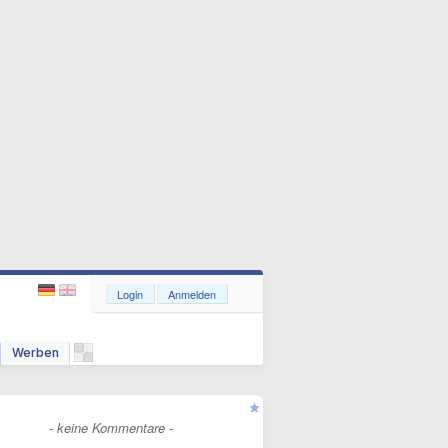
Login
Anmelden
Werben
- keine Kommentare -