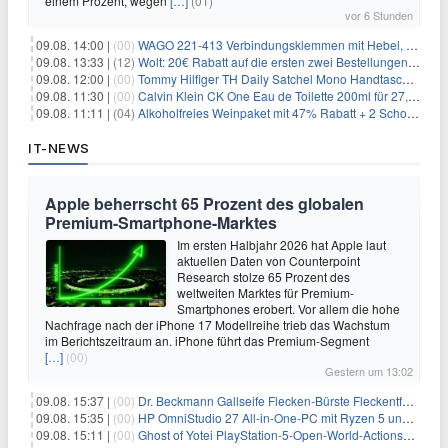
einem Prozent, wegen
[…]
(01)
vor 6 Stunden
09.08. 14:00 |
(00)
WAGO 221-413 Verbindungsklemmen mit Hebel, 50 Stück für 14,99€
09.08. 13:33 |
(12)
Wolt: 20€ Rabatt auf die ersten zwei Bestellungen für Neukunden
09.08. 12:00 |
(00)
Tommy Hilfiger TH Daily Satchel Mono Handtasche für 73,97€
09.08. 11:30 |
(00)
Calvin Klein CK One Eau de Toilette 200ml für 27,99€
09.08. 11:11 |
(04)
Alkoholfreies Weinpaket mit 47% Rabatt + 2 Schott Zwiesel Gläser GRATIS für 29,99€
IT-NEWS
Apple beherrscht 65 Prozent des globalen
Premium-Smartphone-Marktes
Im ersten Halbjahr 2026 hat Apple laut
aktuellen Daten von Counterpoint
Research stolze 65 Prozent des
weltweiten Marktes für Premium-
Smartphones erobert. Vor allem die hohe
Nachfrage nach der iPhone 17 Modellreihe trieb das Wachstum
im Berichtszeitraum an. iPhone führt das Premium-Segment
[…]
(00)
Gestern um 13:02
09.08. 15:37 |
(00)
Dr. Beckmann Gallseife Flecken-Bürste Fleckentferner 250 ml für 1,25€
09.08. 15:35 |
(00)
HP OmniStudio 27 All-in-One-PC mit Ryzen 5 und 1 TB SSD für 699€
09.08. 15:11 |
(00)
Ghost of Yotei PlayStation-5-Open-World-Actionspiel für 55,65€