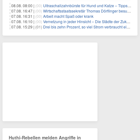
08.08. 08:00 |
(00)
Ultraschallzahnbürste für Hund und Katze – Tipps zur erfolgreichen Eingewöhnung
07.08. 16:47 |
(00)
Wirtschaftsstaatssekretär Thomas Dörflinger besucht Handwerksbetrieb im Kammerbezirk Freiburg
07.08. 16:31 |
(00)
Arbeit macht Spaß oder krank
07.08. 16:10 |
(00)
Vernetzung in jeder Hinsicht – Die Städte der Zukunft sind grün-blau
07.08. 15:29 |
(01)
Drei bis zehn Prozent, so viel Strom verbraucht ein Aufzug im Gebäude
Huthi-Rebellen melden Angriffe in