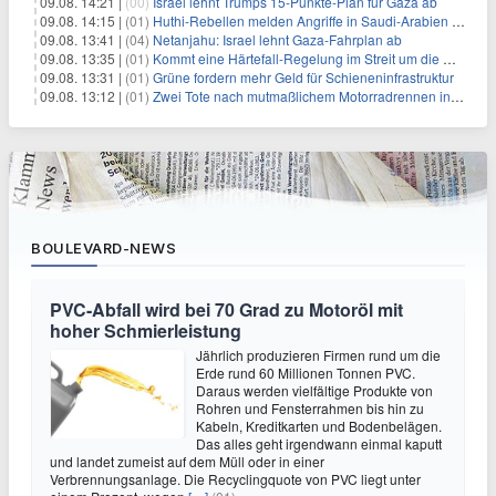
09.08. 14:21 |
(00)
Israel lehnt Trumps 15-Punkte-Plan für Gaza ab
09.08. 14:15 |
(01)
Huthi-Rebellen melden Angriffe in Saudi-Arabien und im Jemen
09.08. 13:41 |
(04)
Netanjahu: Israel lehnt Gaza-Fahrplan ab
09.08. 13:35 |
(01)
Kommt eine Härtefall-Regelung im Streit um die Rente mit 63?
09.08. 13:31 |
(01)
Grüne fordern mehr Geld für Schieneninfrastruktur
09.08. 13:12 |
(01)
Zwei Tote nach mutmaßlichem Motorradrennen in Köln
BOULEVARD-NEWS
PVC-Abfall wird bei 70 Grad zu Motoröl mit
hoher Schmierleistung
Jährlich produzieren Firmen rund um die
Erde rund 60 Millionen Tonnen PVC.
Daraus werden vielfältige Produkte von
Rohren und Fensterrahmen bis hin zu
Kabeln, Kreditkarten und Bodenbelägen.
Das alles geht irgendwann einmal kaputt
und landet zumeist auf dem Müll oder in einer
Verbrennungsanlage. Die Recyclingquote von PVC liegt unter