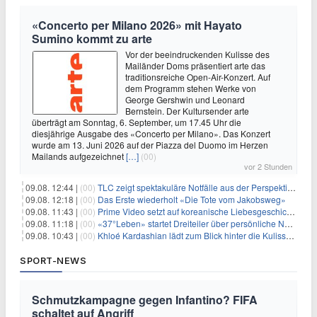
«Concerto per Milano 2026» mit Hayato
Sumino kommt zu arte
Vor der beeindruckenden Kulisse des
Mailänder Doms präsentiert arte das
traditionsreiche Open-Air-Konzert. Auf
dem Programm stehen Werke von
George Gershwin und Leonard
Bernstein. Der Kultursender arte
überträgt am Sonntag, 6. September, um 17.45 Uhr die
diesjährige Ausgabe des «Concerto per Milano». Das Konzert
wurde am 13. Juni 2026 auf der Piazza del Duomo im Herzen
Mailands aufgezeichnet
[…]
(00)
vor 2 Stunden
09.08. 12:44 |
(00)
TLC zeigt spektakuläre Notfälle aus der Perspektive der Patienten
09.08. 12:18 |
(00)
Das Erste wiederholt «Die Tote vom Jakobsweg»
09.08. 11:43 |
(00)
Prime Video setzt auf koreanische Liebesgeschichte
09.08. 11:18 |
(00)
«37°Leben» startet Dreiteiler über persönliche Neuanfänge
09.08. 10:43 |
(00)
Khloé Kardashian lädt zum Blick hinter die Kulissen ihres Freundeskreises
SPORT-NEWS
Schmutzkampagne gegen Infantino? FIFA
schaltet auf Angriff