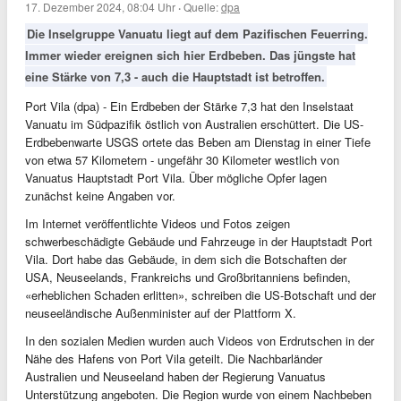
17. Dezember 2024, 08:04 Uhr
·
Quelle:
dpa
Die Inselgruppe Vanuatu liegt auf dem Pazifischen Feuerring.
Immer wieder ereignen sich hier Erdbeben. Das jüngste hat
eine Stärke von 7,3 - auch die Hauptstadt ist betroffen.
Port Vila (dpa) - Ein Erdbeben der Stärke 7,3 hat den Inselstaat
Vanuatu im Südpazifik östlich von Australien erschüttert. Die US-
Erdbebenwarte USGS ortete das Beben am Dienstag in einer Tiefe
von etwa 57 Kilometern - ungefähr 30 Kilometer westlich von
Vanuatus Hauptstadt Port Vila. Über mögliche Opfer lagen
zunächst keine Angaben vor.
Im Internet veröffentlichte Videos und Fotos zeigen
schwerbeschädigte Gebäude und Fahrzeuge in der Hauptstadt Port
Vila. Dort habe das Gebäude, in dem sich die Botschaften der
USA, Neuseelands, Frankreichs und Großbritanniens befinden,
«erheblichen Schaden erlitten», schreiben die US-Botschaft und der
neuseeländische Außenminister auf der Plattform X.
In den sozialen Medien wurden auch Videos von Erdrutschen in der
Nähe des Hafens von Port Vila geteilt. Die Nachbarländer
Australien und Neuseeland haben der Regierung Vanuatus
Unterstützung angeboten. Die Region wurde von einem Nachbeben