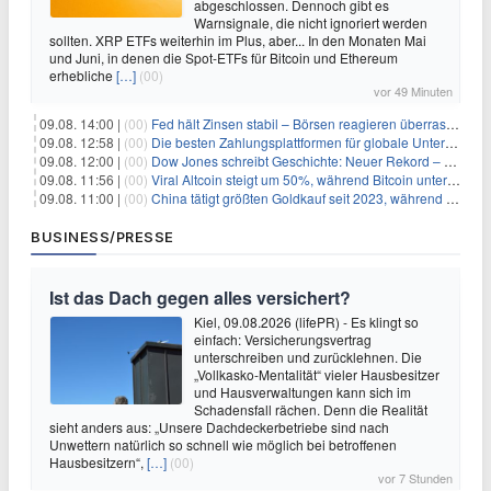
abgeschlossen. Dennoch gibt es
Warnsignale, die nicht ignoriert werden
sollten. XRP ETFs weiterhin im Plus, aber... In den Monaten Mai
und Juni, in denen die Spot-ETFs für Bitcoin und Ethereum
erhebliche
[…]
(00)
vor 49 Minuten
09.08. 14:00 |
(00)
Fed hält Zinsen stabil – Börsen reagieren überraschend volatil
09.08. 12:58 |
(00)
Die besten Zahlungsplattformen für globale Unternehmen im Jahr 2026
09.08. 12:00 |
(00)
Dow Jones schreibt Geschichte: Neuer Rekord – und Amazon knackt die nächste Billionen-Marke
09.08. 11:56 |
(00)
Viral Altcoin steigt um 50%, während Bitcoin unter $65.000 fällt
09.08. 11:00 |
(00)
China tätigt größten Goldkauf seit 2023, während Goldpreis um 8% steigt
BUSINESS/PRESSE
Ist das Dach gegen alles versichert?
Kiel, 09.08.2026 (lifePR) - Es klingt so
einfach: Versicherungsvertrag
unterschreiben und zurücklehnen. Die
„Vollkasko-Mentalität“ vieler Hausbesitzer
und Hausverwaltungen kann sich im
Schadensfall rächen. Denn die Realität
sieht anders aus: „Unsere Dachdeckerbetriebe sind nach
Unwettern natürlich so schnell wie möglich bei betroffenen
Hausbesitzern“,
[…]
(00)
vor 7 Stunden