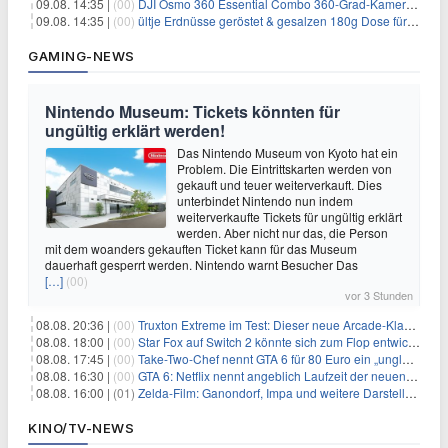
09.08. 14:35 |
(00)
DJI Osmo 360 Essential Combo 360-Grad-Kamera für 375€
09.08. 14:35 |
(00)
ültje Erdnüsse geröstet & gesalzen 180g Dose für 1,52€ im Spar-Abo
GAMING-NEWS
Nintendo Museum: Tickets könnten für
ungültig erklärt werden!
Das Nintendo Museum von Kyoto hat ein
Problem. Die Eintrittskarten werden von
gekauft und teuer weiterverkauft. Dies
unterbindet Nintendo nun indem
weiterverkaufte Tickets für ungültig erklärt
werden. Aber nicht nur das, die Person
mit dem woanders gekauften Ticket kann für das Museum
dauerhaft gesperrt werden. Nintendo warnt Besucher Das
[…]
(00)
vor 3 Stunden
08.08. 20:36 |
(00)
Truxton Extreme im Test: Dieser neue Arcade-Klassiker verzeiht dir gar nichts
08.08. 18:00 |
(00)
Star Fox auf Switch 2 könnte sich zum Flop entwickeln
08.08. 17:45 |
(00)
Take-Two-Chef nennt GTA 6 für 80 Euro ein „unglaubliches Schnäppchen“
08.08. 16:30 |
(00)
GTA 6: Netflix nennt angeblich Laufzeit der neuen Gameplay-Präsentation
08.08. 16:00 |
(01)
Zelda-Film: Ganondorf, Impa und weitere Darsteller sollen feststehen
KINO/TV-NEWS