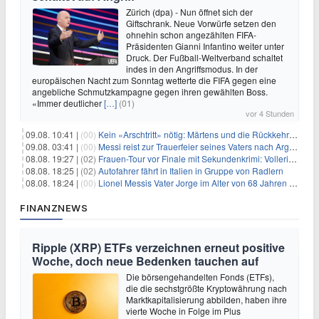
Zürich (dpa) - Nun öffnet sich der
Giftschrank. Neue Vorwürfe setzen den
ohnehin schon angezählten FIFA-
Präsidenten Gianni Infantino weiter unter
Druck. Der Fußball-Weltverband schaltet
indes in den Angriffsmodus. In der
europäischen Nacht zum Sonntag wetterte die FIFA gegen eine
angebliche Schmutzkampagne gegen ihren gewählten Boss.
«Immer deutlicher
[…]
(01)
vor 4 Stunden
09.08. 10:41 |
(00)
Kein «Arschtritt» nötig: Märtens und die Rückkehr nach Paris
09.08. 03:41 |
(00)
Messi reist zur Trauerfeier seines Vaters nach Argentinien
08.08. 19:27 |
(02)
Frauen-Tour vor Finale mit Sekundenkrimi: Vollering in Gelb
08.08. 18:25 |
(02)
Autofahrer fährt in Italien in Gruppe von Radlern
08.08. 18:24 |
(00)
Lionel Messis Vater Jorge im Alter von 68 Jahren gestorben
FINANZNEWS
Ripple (XRP) ETFs verzeichnen erneut positive
Woche, doch neue Bedenken tauchen auf
Die börsengehandelten Fonds (ETFs),
die die sechstgrößte Kryptowährung nach
Marktkapitalisierung abbilden, haben ihre
vierte Woche in Folge im Plus