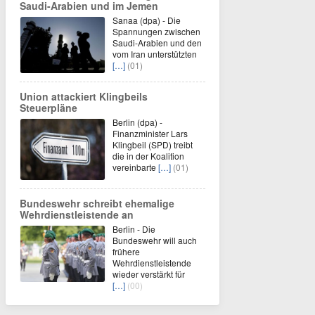
Saudi-Arabien und im Jemen
Sanaa (dpa) - Die
Spannungen zwischen
Saudi-Arabien und den
vom Iran unterstützten
[…]
(01)
Union attackiert Klingbeils
Steuerpläne
Berlin (dpa) -
Finanzminister Lars
Klingbeil (SPD) treibt
die in der Koalition
vereinbarte
[…]
(01)
Bundeswehr schreibt ehemalige
Wehrdienstleistende an
Berlin - Die
Bundeswehr will auch
frühere
Wehrdienstleistende
wieder verstärkt für
[…]
(00)