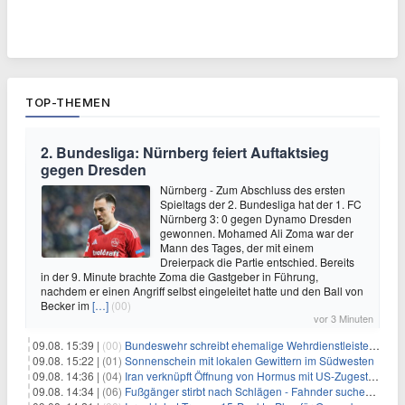
TOP-THEMEN
2. Bundesliga: Nürnberg feiert Auftaktsieg
gegen Dresden
Nürnberg - Zum Abschluss des ersten
Spieltags der 2. Bundesliga hat der 1. FC
Nürnberg 3: 0 gegen Dynamo Dresden
gewonnen. Mohamed Ali Zoma war der
Mann des Tages, der mit einem
Dreierpack die Partie entschied. Bereits
in der 9. Minute brachte Zoma die Gastgeber in Führung,
nachdem er einen Angriff selbst eingeleitet hatte und den Ball von
Becker im
[…]
(00)
vor 3 Minuten
09.08. 15:39 |
(00)
Bundeswehr schreibt ehemalige Wehrdienstleistende an
09.08. 15:22 |
(01)
Sonnenschein mit lokalen Gewittern im Südwesten
09.08. 14:36 |
(04)
Iran verknüpft Öffnung von Hormus mit US-Zugeständnissen
09.08. 14:34 |
(06)
Fußgänger stirbt nach Schlägen - Fahnder suchen Autofahrer