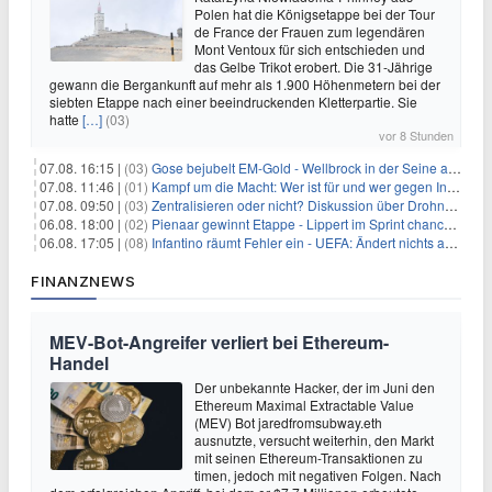
Polen hat die Königsetappe bei der Tour
de France der Frauen zum legendären
Mont Ventoux für sich entschieden und
das Gelbe Trikot erobert. Die 31-Jährige
gewann die Bergankunft auf mehr als 1.900 Höhenmetern bei der
siebten Etappe nach einer beeindruckenden Kletterpartie. Sie
hatte
[…]
(03)
vor 8 Stunden
07.08. 16:15 |
(03)
Gose bejubelt EM-Gold - Wellbrock in der Seine ausgebremst
07.08. 11:46 |
(01)
Kampf um die Macht: Wer ist für und wer gegen Infantino?
07.08. 09:50 |
(03)
Zentralisieren oder nicht? Diskussion über Drohnenabwehr
06.08. 18:00 |
(02)
Pienaar gewinnt Etappe - Lippert im Sprint chancenlos
06.08. 17:05 |
(08)
Infantino räumt Fehler ein - UEFA: Ändert nichts an Boykott
FINANZNEWS
MEV-Bot-Angreifer verliert bei Ethereum-
Handel
Der unbekannte Hacker, der im Juni den
Ethereum Maximal Extractable Value
(MEV) Bot jaredfromsubway.eth
ausnutzte, versucht weiterhin, den Markt
mit seinen Ethereum-Transaktionen zu
timen, jedoch mit negativen Folgen. Nach