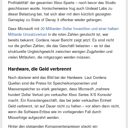
Profitabilität“ der gesamten Xbox-Sparte – noch bevor das Studio
geschlossen wurde. Ironischerweise trug auch Undead Labs zu
dieser Belastung bei, hat sich aber mit dem kürzlich gezeigten
Gameplay zu State of Decay 3 offenbar wieder gefangen.
Dass Microsoft mit
20 Milliarden Dollar Investition und einer halben
Milliarde Umsatzverlust
in die roten Zahlen gerutscht ist, war
bereits bekannt. Cordens neuer Bericht zeigt jetzt: Es sind nicht
nur die großen Zahlen, die das Geschäft belasten – es ist das
strukturelle Ungleichgewicht zwischen wenigen Zugpferden und
vielen Mitläufern, die mitgezogen werden müssen.
Hardware, die Geld verbrennt
Noch düsterer wird das Bild bei der Hardware. Laut Cordens
Quellen sind die Preise für Speicherkomponenten und
Massenspeicher so stark gestiegen, dass Microsoft „mehrere
hundert Dollar Verlust pro verkaufter Xbox Series X/S Konsole“
macht. Ein Konsolengeschäft, das bei jeder verkauften Einheit
Geld verbrennt, ist auf Dauer nicht zu halten – vor allem dann nicht,
wenn die Software-Erlöse wie im vorliegenden Fall durch
Misserfolge aufgezehrt werden.
Hinter den steigenden Komponentenpreisen steckt ein