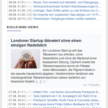
08.08. 01:01 |
(00)
Rente: Frei verweist auf Härtefall- und Übergangsregelungen
08.08. 01:00 |
(00)
Verbraucherschützer fordern Nachbesserungen bei Frühstartrente
08.08. 01:00 |
(02)
Umfrage: Zwei Drittel sehen zu viel Einfluss von US-Tech-Konzernen
08.08. 01:00 |
(02)
EU-Importe von russischem Gas steigen um 14 Prozent
08.08. 00:10 |
(03)
Tierschützer: Freigänger-Katzen sollten kastriert werden
BOULEVARD-NEWS
Londoner Startup tätowiert ohne einen
einzigen Nadelstich
Ein Londoner Start-up will das
Tätowieren neu erfinden, ohne
Nadelstiche und ohne die Wartezeit einer
klassischen Sitzung. CipherX ersetzt die
Tätowiermaschine durch ein Pflaster
voller Mikronadeln, die Pigment direkt in
die oberste Hautschicht abgeben. Herkömmliche Verfahren wie
robotergestützte Tätowiermaschinen setzen weiterhin auf
klassische Nadeln,
[…]
(00)
vor 7 Stunden
07.08. 21:11 |
(00)
Hitster Film- und Serien-Soundtracks Partyspiel-Erweiterung für 6,99€
07.08. 20:46 |
(00)
Tefal OptiGrill 4in1 XL Kontaktgrill GC784D10 für 239,99€
07.08. 20:31 |
(00)
PickSport: Schöffel, North Face & Columbia Jacken ab 39,60€
07.08. 18:45 |
(01)
Monopoly Harry Potter Edition Brettspiel für 22,77€