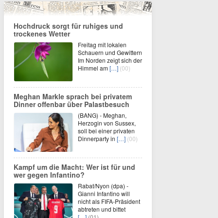
Hochdruck sorgt für ruhiges und
trockenes Wetter
Freitag mit lokalen
Schauern und Gewittern
Im Norden zeigt sich der
Himmel am
[…]
(00)
Meghan Markle sprach bei privatem
Dinner offenbar über Palastbesuch
(BANG) - Meghan,
Herzogin von Sussex,
soll bei einer privaten
Dinnerparty in
[…]
(00)
Kampf um die Macht: Wer ist für und
wer gegen Infantino?
Rabat/Nyon (dpa) -
Gianni Infantino will
nicht als FIFA-Präsident
abtreten und bittet
[…]
(01)