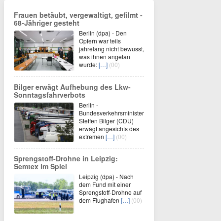
Frauen betäubt, vergewaltigt, gefilmt -
68-Jähriger gesteht
Berlin (dpa) - Den
Opfern war teils
jahrelang nicht bewusst,
was ihnen angetan
wurde:
[…]
(00)
Bilger erwägt Aufhebung des Lkw-
Sonntagsfahrverbots
Berlin -
Bundesverkehrsminister
Steffen Bilger (CDU)
erwägt angesichts des
extremen
[…]
(00)
Sprengstoff-Drohne in Leipzig:
Semtex im Spiel
Leipzig (dpa) - Nach
dem Fund mit einer
Sprengstoff-Drohne auf
dem Flughafen
[…]
(00)