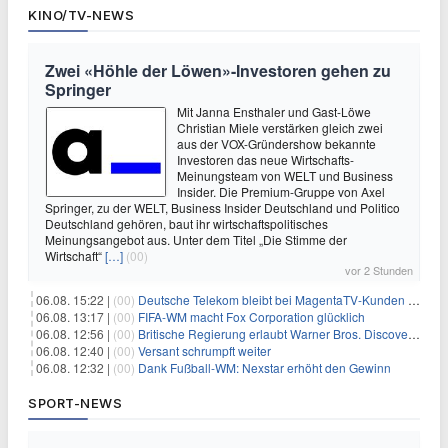
KINO/TV-NEWS
Zwei «Höhle der Löwen»-Investoren gehen zu
Springer
Mit Janna Ensthaler und Gast-Löwe
Christian Miele verstärken gleich zwei
aus der VOX-Gründershow bekannte
Investoren das neue Wirtschafts-
Meinungsteam von WELT und Business
Insider. Die Premium-Gruppe von Axel
Springer, zu der WELT, Business Insider Deutschland und Politico
Deutschland gehören, baut ihr wirtschaftspolitisches
Meinungsangebot aus. Unter dem Titel „Die Stimme der
Wirtschaft“
[…]
(00)
vor 2 Stunden
06.08. 15:22 |
(00)
Deutsche Telekom bleibt bei MagentaTV-Kunden vage
06.08. 13:17 |
(00)
FIFA-WM macht Fox Corporation glücklich
06.08. 12:56 |
(00)
Britische Regierung erlaubt Warner Bros. Discovery-Übernahme
06.08. 12:40 |
(00)
Versant schrumpft weiter
06.08. 12:32 |
(00)
Dank Fußball-WM: Nexstar erhöht den Gewinn
SPORT-NEWS