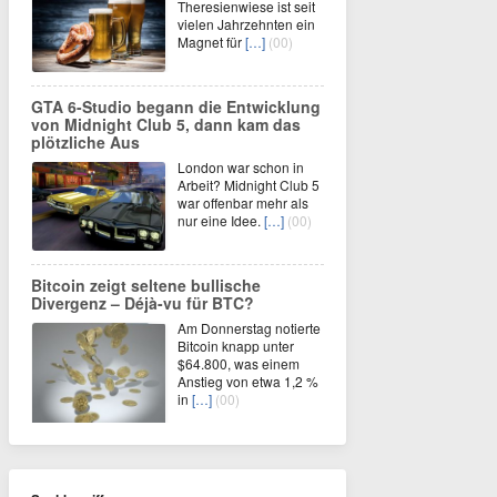
Theresienwiese ist seit
vielen Jahrzehnten ein
Magnet für
[…]
(00)
GTA 6-Studio begann die Entwicklung
von Midnight Club 5, dann kam das
plötzliche Aus
London war schon in
Arbeit? Midnight Club 5
war offenbar mehr als
nur eine Idee.
[…]
(00)
Bitcoin zeigt seltene bullische
Divergenz – Déjà-vu für BTC?
Am Donnerstag notierte
Bitcoin knapp unter
$64.800, was einem
Anstieg von etwa 1,2 %
in
[…]
(00)