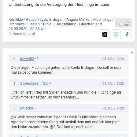
Unterstützung für die Versorgung der Flüchtlinge im Land.
Konflikte / Recep Tayyip Erdogan / Angela Merkel / Flüchtlinge /
Drohmittel / Lasten / Türkei / Deutschland / Griechenland
03.03.2020
·
09:53 Uhr
[9 Kommentare]
lutwin52
9
03. März 2020
Die jetzigen Flüchtlinge gehen aufs Konto Erdogan. Da soll er sich
mal selbst drum kümmern.
Speedcore_TSC
8
03. März 2020
...freilich, erst Krieg mit Syrien anzetteln und nun die Flüchtlinge als
Druckmittel einsetzen, so vorhersehbar....
Muschel
7
03. März 2020
@
4
Weil dieser zahnlose Tiger EU IMMER Milliarden für diesen
Agressor anscheinend übrig hat anstatt dem mal endlich komplett
den Hahn zuzudrehen. @
3
Das kommt noch dazu.