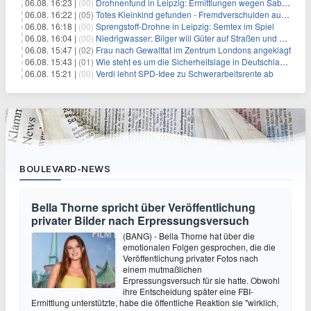
06.08. 16:23 |
(00)
Drohnenfund in Leipzig: Ermittlungen wegen Sabotage und Spionage
06.08. 16:22 |
(05)
Totes Kleinkind gefunden - Fremdverschulden ausgeschlossen
06.08. 16:18 |
(00)
Sprengstoff-Drohne in Leipzig: Semtex im Spiel
06.08. 16:04 |
(00)
Niedrigwasser: Bilger will Güter auf Straßen und Schienen bringen
06.08. 15:47 |
(02)
Frau nach Gewalttat im Zentrum Londons angeklagt
06.08. 15:43 |
(01)
Wie steht es um die Sicherheitslage in Deutschland?
06.08. 15:21 |
(00)
Verdi lehnt SPD-Idee zu Schwerarbeitsrente ab
BOULEVARD-NEWS
Bella Thorne spricht über Veröffentlichung
privater Bilder nach Erpressungsversuch
(BANG) - Bella Thorne hat über die
emotionalen Folgen gesprochen, die die
Veröffentlichung privater Fotos nach
einem mutmaßlichen
Erpressungsversuch für sie hatte. Obwohl
ihre Entscheidung später eine FBI-
Ermittlung unterstützte, habe die öffentliche Reaktion sie "wirklich,