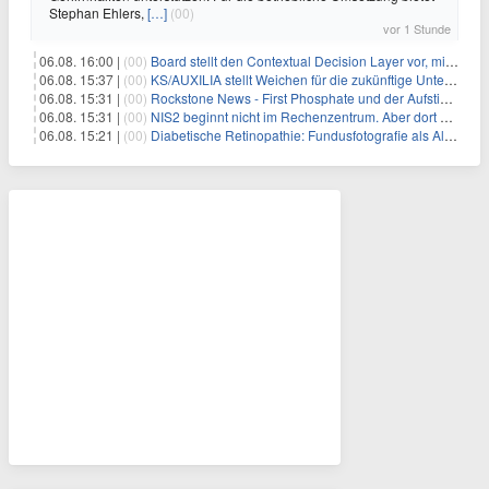
Stephan Ehlers,
[…]
(00)
vor 1 Stunde
06.08. 16:00 |
(00)
Board stellt den Contextual Decision Layer vor, mit dem Unternehmensdaten und KI-Investitionen in intelligentere Geschäftsentscheidungen umgesetzt wer
06.08. 15:37 |
(00)
KS/AUXILIA stellt Weichen für die zukünftige Unternehmensführung
06.08. 15:31 |
(00)
Rockstone News - First Phosphate und der Aufstieg der nordamerikanischen Batterie-Unabhängigkeit: Die Entstehung des Battery Valley in Québec
06.08. 15:31 |
(00)
NIS2 beginnt nicht im Rechenzentrum. Aber dort endet sie auch nicht.
06.08. 15:21 |
(00)
Diabetische Retinopathie: Fundusfotografie als Alternative zur Ophthalmoskopie