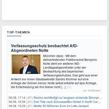
TOP-THEMEN
Verfassungsschutz beobachtet AfD-
Abgeordneten Nolte
München (dpa) - Mit dem
stellvertretenden Fraktionschef Benjamin
Nolte steht ein weiterer AfD-
Landtagsabgeordneter unter der
Beobachtung des bayerischen
Verfassungsschutzes. Das geht aus einer
Antwort von Innen-Staatssekretär Sandro Kirchner auf eine
Anfrage der Grünen hervor. Nolte selbst erklärte auf dpa-Anfrage,
die Entscheidung sei ihm bisher nicht
[…]
(00)
vor 16 Minuten
06.08. 17:14 |
(01)
Reiche rechtfertigt nur langsam sinkende Strompreise
06.08. 16:59 |
(01)
Drei Tote nach Schusswaffen-Vorfall in North Carolina
06.08. 16:28 |
(01)
Weiter 50 Millionen Euro im Lotto-Jackpot