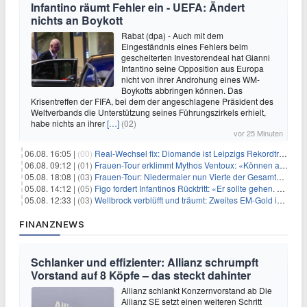
Infantino räumt Fehler ein - UEFA: Ändert
nichts an Boykott
Rabat (dpa) - Auch mit dem
Eingeständnis eines Fehlers beim
gescheiterten Investorendeal hat Gianni
Infantino seine Opposition aus Europa
nicht von ihrer Androhung eines WM-
Boykotts abbringen können. Das
Krisentreffen der FIFA, bei dem der angeschlagene Präsident des
Weltverbands die Unterstützung seines Führungszirkels erhielt,
habe nichts an ihrer
[…]
(02)
vor 25 Minuten
06.08. 16:05 |
(00)
Real-Wechsel fix: Diomande ist Leipzigs Rekordtransfer
06.08. 09:12 |
(01)
Frauen-Tour erklimmt Mythos Ventoux: «Können alles schaffen»
05.08. 18:08 |
(03)
Frauen-Tour: Niedermaier nun Vierte der Gesamtwertung
05.08. 14:12 |
(05)
Figo fordert Infantinos Rücktritt: «Er sollte gehen. Jetzt»
05.08. 12:33 |
(03)
Wellbrock verblüfft und träumt: Zweites EM-Gold in Paris
FINANZNEWS
Schlanker und effizienter: Allianz schrumpft
Vorstand auf 8 Köpfe – das steckt dahinter
Allianz schlankt Konzernvorstand ab Die
Allianz SE setzt einen weiteren Schritt