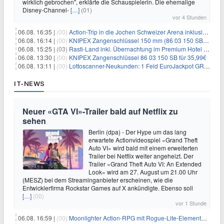
wirklich gebrochen", erklärte die Schauspielerin. Die ehemalige
Disney-Channel-
[…]
(01)
vor 4 Stunden
06.08. 16:35 |
(00)
Action-Trip in die Jochen Schweizer Arena inklusive Premium Hotel und Frühstück ab 59€ p.P.
06.08. 16:14 |
(00)
KNIPEX Zangenschlüssel 150 mm (86 03 150 SB) für 35,99€
06.08. 15:25 |
(03)
Rasti-Land inkl. Übernachtung im Premium Hotel ab 69€ p.P.
06.08. 13:30 |
(00)
KNIPEX Zangenschlüssel 86 03 150 SB für 35,99€
06.08. 13:11 |
(00)
Lottoscanner-Neukunden: 1 Feld EuroJackpot GRATIS spielen
IT-NEWS
Neuer «GTA VI»-Trailer bald auf Netflix zu
sehen
Berlin (dpa) - Der Hype um das lang
erwartete Actionvideospiel «Grand Theft
Auto VI» wird bald mit einem erweiterten
Trailer bei Netflix weiter angeheizt. Der
Trailer «Grand Theft Auto VI: An Extended
Look» wird am 27. August um 21.00 Uhr
(MESZ) bei dem Streaminganbieter erscheinen, wie die
Entwicklerfirma Rockstar Games auf X ankündigte. Ebenso soll
[…]
(00)
vor 1 Stunde
06.08. 16:59 |
(00)
Moonlighter Action-RPG mit Rogue-Lite-Elementen kostenlos bei Steam