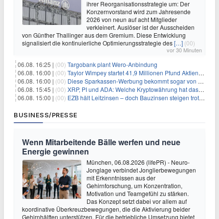
ihrer Reorganisationsstrategie um: Der
Konzernvorstand wird zum Jahresende
2026 von neun auf acht Mitglieder
verkleinert. Auslöser ist der Ausscheiden
von Günther Thallinger aus dem Gremium. Diese Entwicklung
signalisiert die kontinuierliche Optimierungsstrategie des
[…]
(00)
vor 30 Minuten
06.08. 16:25 |
(00)
Targobank plant Wero-Anbindung
06.08. 16:00 |
(00)
Taylor Wimpey startet 41,9 Millionen Pfund Aktienrückkauf – was Anleger wissen müssen
06.08. 16:00 |
(00)
Diese Sparkassen-Werbung bekommt sogar von der Konkurrenz Lob
06.08. 15:45 |
(00)
XRP, PI und ADA: Welche Kryptowährung hat das größte Potenzial im nächsten Bullenmarkt?
06.08. 15:00 |
(00)
EZB hält Leitzinsen – doch Bauzinsen steigen trotzdem: Das Nahost-Problem für Immobilienkäufer
BUSINESS/PRESSE
Wenn Mitarbeitende Bälle werfen und neue
Energie gewinnen
München, 06.08.2026 (lifePR) - Neuro-
Jonglage verbindet Jonglierbewegungen
mit Erkenntnissen aus der
Gehirnforschung, um Konzentration,
Motivation und Teamgefühl zu stärken.
Das Konzept setzt dabei vor allem auf
koordinative Überkreuzbewegungen, die die Aktivierung beider
Gehirnhälften unterstützen. Für die betriebliche Umsetzung bietet