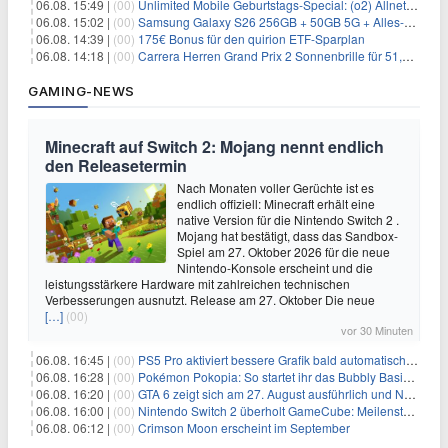
06.08. 15:49 |
(00)
Unlimited Mobile Geburtstags-Special: (o2) Allnet-Flats ab 14,99€/Monat
06.08. 15:02 |
(00)
Samsung Galaxy S26 256GB + 50GB 5G + Alles-Flat im Vodafone-Netz für 19,99€/Monat – eff. 0,20€/Monat
06.08. 14:39 |
(00)
175€ Bonus für den quirion ETF-Sparplan
06.08. 14:18 |
(00)
Carrera Herren Grand Prix 2 Sonnenbrille für 51,55€
GAMING-NEWS
Minecraft auf Switch 2: Mojang nennt endlich
den Releasetermin
Nach Monaten voller Gerüchte ist es
endlich offiziell: Minecraft erhält eine
native Version für die Nintendo Switch 2 .
Mojang hat bestätigt, dass das Sandbox-
Spiel am 27. Oktober 2026 für die neue
Nintendo-Konsole erscheint und die
leistungsstärkere Hardware mit zahlreichen technischen
Verbesserungen ausnutzt. Release am 27. Oktober Die neue
[…]
(00)
vor 30 Minuten
06.08. 16:45 |
(00)
PS5 Pro aktiviert bessere Grafik bald automatisch, aber das Update ist kleiner als gedacht
06.08. 16:28 |
(00)
Pokémon Pokopia: So startet ihr das Bubbly Basin-DLC
06.08. 16:20 |
(00)
GTA 6 zeigt sich am 27. August ausführlich und Netflix bekommt sechs Stunden Vorsprung
06.08. 16:00 |
(00)
Nintendo Switch 2 überholt GameCube: Meilenstein schon nach kurzer Zeit erreicht
06.08. 06:12 |
(00)
Crimson Moon erscheint im September