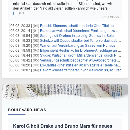
mich ist klar, dass wir mittlerweile in einer Situation sind, wo wir
den Artikel 4 der Nato aktivieren sollten - ähnlich wie unsere
[…]
(01)
vor 1 Stunde
06.08. 20:33 |
(04)
Bericht: Siemens schafft hunderte Chef-Titel ab
06.08. 20:14 |
(01)
Bundesanwaltschaft übernimmt Ermittlungen zu Drohnenvorfall
06.08. 19:54 |
(05)
Sprengstoff-Drohne in Leipzig: Semtex im Spiel
06.08. 19:23 |
(08)
Schulze will Doppelstaatler bei Terrorverdacht abschieben
06.08. 19:20 |
(03)
Warten auf Vereinbarung zu Straße von Hormus
06.08. 18:58 |
(04)
Bilger sieht Restrisiko für Drohnen-Anschläge an Flughäfen
06.08. 18:44 |
(03)
Studie: Wirtschaft droht Milliardenverlust durch Niedrigwasser
06.08. 18:42 |
(05)
Verfassungsschutz beobachtet AfD-Abgeordneten Nolte
06.08. 18:20 |
(00)
Ex-Caritas-Chef kritisiert abschlagsfreie Rente nach 45 Jahren
06.08. 18:07 |
(04)
Rekord-Wassertemperatur vor Mallorca: 33,02 Grad
BOULEVARD-NEWS
Karol G holt Drake und Bruno Mars für neues