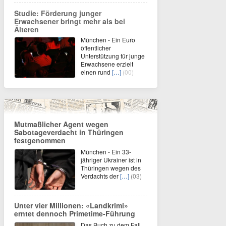
Studie: Förderung junger
Erwachsener bringt mehr als bei
Älteren
München - Ein Euro
öffentlicher
Unterstützung für junge
Erwachsene erzielt
einen rund
[…]
(00)
Mutmaßlicher Agent wegen
Sabotageverdacht in Thüringen
festgenommen
München - Ein 33-
jähriger Ukrainer ist in
Thüringen wegen des
Verdachts der
[…]
(03)
Unter vier Millionen: «Landkrimi»
erntet dennoch Primetime-Führung
Das Buch zu dem Fall