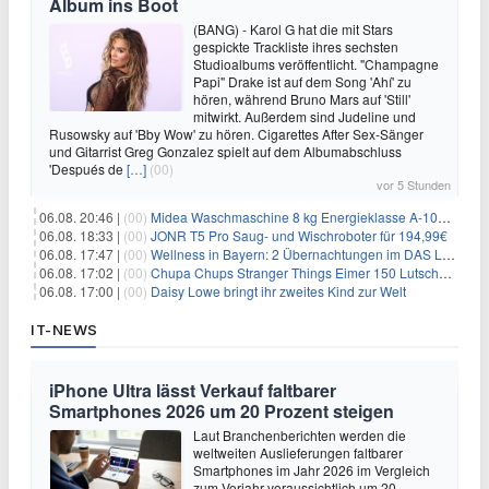
Album ins Boot
(BANG) - Karol G hat die mit Stars
gespickte Trackliste ihres sechsten
Studioalbums veröffentlicht. "Champagne
Papi" Drake ist auf dem Song 'Ahí' zu
hören, während Bruno Mars auf 'Still'
mitwirkt. Außerdem sind Judeline und
Rusowsky auf 'Bby Wow' zu hören. Cigarettes After Sex-Sänger
und Gitarrist Greg Gonzalez spielt auf dem Albumabschluss
'Después de
[…]
(00)
vor 5 Stunden
06.08. 20:46 |
(00)
Midea Waschmaschine 8 kg Energieklasse A-10% 1400 U/Min für 289,97€
06.08. 18:33 |
(00)
JONR T5 Pro Saug- und Wischroboter für 194,99€
06.08. 17:47 |
(00)
Wellness in Bayern: 2 Übernachtungen im DAS LUDWIG Sports Resort inkl. HP + Wellness ab 174€ p.P.
06.08. 17:02 |
(00)
Chupa Chups Stranger Things Eimer 150 Lutscher für 21,95€
06.08. 17:00 |
(00)
Daisy Lowe bringt ihr zweites Kind zur Welt
IT-NEWS
iPhone Ultra lässt Verkauf faltbarer
Smartphones 2026 um 20 Prozent steigen
Laut Branchenberichten werden die
weltweiten Auslieferungen faltbarer
Smartphones im Jahr 2026 im Vergleich
zum Vorjahr voraussichtlich um 20