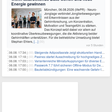
Energie gewinnen
München, 06.08.2026 (lifePR) - Neuro-
Jonglage verbindet Jonglierbewegungen
mit Erkenntnissen aus der
Gehirnforschung, um Konzentration,
Motivation und Teamgefühl zu stärken.
Das Konzept setzt dabei vor allem auf
koordinative Überkreuzbewegungen, die die Aktivierung beider
Gehirnhälften unterstützen. Für die betriebliche Umsetzung bietet
Stephan Ehlers,
[…]
(00)
vor 5 Stunden
06.08. 17:34 |
(00)
Steigende Adipositasrate zeigt strukturellen Handlungsbedarf bei der Ernährung schulpflichtiger Kinder
06.08. 17:18 |
(00)
Pasinex startet Ausschreibung für hochgradiges Zinksulfidkonzentrat mit Germanium- und Silbergehalten und stellt ein Betriebsupdate bereit
06.08. 17:03 |
(00)
Variantenreiche Miniaturkupplungen für diverse Einsatzbereiche
06.08. 17:00 |
(00)
Passwork 7.7 führt sicheren Offline-Modus für Desktop- und Mobile-Apps ein
06.08. 17:00 |
(00)
Bauteilabkündigungen: Eine wachsende Gefahr für industrielle Elektroniksysteme