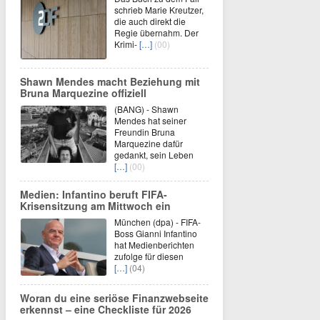
schrieb Marie Kreutzer,
die auch direkt die
Regie übernahm. Der
Krimi-
[…]
(00)
Shawn Mendes macht Beziehung mit
Bruna Marquezine offiziell
(BANG) - Shawn
Mendes hat seiner
Freundin Bruna
Marquezine dafür
gedankt, sein Leben
[…]
(00)
Medien: Infantino beruft FIFA-
Krisensitzung am Mittwoch ein
München (dpa) - FIFA-
Boss Gianni Infantino
hat Medienberichten
zufolge für diesen
[…]
(04)
Woran du eine seriöse Finanzwebseite
erkennst – eine Checkliste für 2026