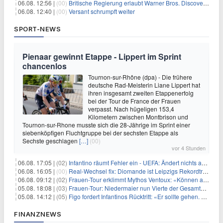
06.08. 12:56 |
(00)
Britische Regierung erlaubt Warner Bros. Discovery-Übernahme
06.08. 12:40 |
(00)
Versant schrumpft weiter
SPORT-NEWS
Pienaar gewinnt Etappe - Lippert im Sprint
chancenlos
Tournon-sur-Rhône (dpa) - Die frühere
deutsche Rad-Meisterin Liane Lippert hat
ihren insgesamt zweiten Etappenerfolg
bei der Tour de France der Frauen
verpasst. Nach hügeligen 153,4
Kilometern zwischen Montbrison und
Tournon-sur-Rhone musste sich die 28-Jährige im Sprint einer
siebenköpfigen Fluchtgruppe bei der sechsten Etappe als
Sechste geschlagen
[…]
(00)
vor 4 Stunden
06.08. 17:05 |
(02)
Infantino räumt Fehler ein - UEFA: Ändert nichts an Boykott
06.08. 16:05 |
(00)
Real-Wechsel fix: Diomande ist Leipzigs Rekordtransfer
06.08. 09:12 |
(02)
Frauen-Tour erklimmt Mythos Ventoux: «Können alles schaffen»
05.08. 18:08 |
(03)
Frauen-Tour: Niedermaier nun Vierte der Gesamtwertung
05.08. 14:12 |
(05)
Figo fordert Infantinos Rücktritt: «Er sollte gehen. Jetzt»
FINANZNEWS