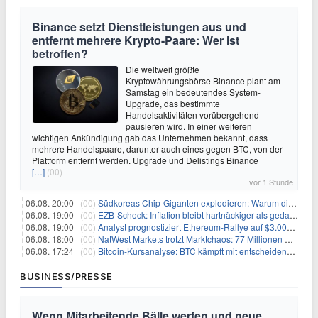
Binance setzt Dienstleistungen aus und
entfernt mehrere Krypto-Paare: Wer ist
betroffen?
Die weltweit größte
Kryptowährungsbörse Binance plant am
Samstag ein bedeutendes System-
Upgrade, das bestimmte
Handelsaktivitäten vorübergehend
pausieren wird. In einer weiteren
wichtigen Ankündigung gab das Unternehmen bekannt, dass
mehrere Handelspaare, darunter auch eines gegen BTC, von der
Plattform entfernt werden. Upgrade und Delistings Binance
[…]
(00)
vor 1 Stunde
06.08. 20:00 |
(00)
Südkoreas Chip-Giganten explodieren: Warum dieser Rekord-Tag die KI-Branche erschüttert
06.08. 19:00 |
(00)
EZB-Schock: Inflation bleibt hartnäckiger als gedacht – 2027 wird zum kritischen Test
06.08. 19:00 |
(00)
Analyst prognostiziert Ethereum-Rallye auf $3.000 nach entscheidendem On-Chain-Ausbruch
06.08. 18:00 |
(00)
NatWest Markets trotzt Marktchaos: 77 Millionen Pfund Gewinn im ersten Halbjahr
06.08. 17:24 |
(00)
Bitcoin-Kursanalyse: BTC kämpft mit entscheidender $65K-Hürde, während sich ein Liquidationscluster aufbaut
BUSINESS/PRESSE
Wenn Mitarbeitende Bälle werfen und neue