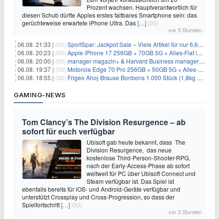
Prozent wachsen. Hauptverantwortlich für
diesen Schub dürfte Apples erstes faltbares Smartphone sein: das
gerüchteweise erwartete iPhone Ultra. Das
[…]
(00)
vor 5 Stunden
06.08. 21:33 |
(00)
SportSpar: Jackpot Sale – Viele Artikel für nur 6,66€ – nur 48 Stunden
06.08. 20:23 |
(00)
Apple iPhone 17 256GB + 70GB 5G + Alles-Flat im Vodafone-Netz für 34,99€/Monat – eff. 4,65€/Monat
06.08. 20:00 |
(00)
manager magazin+ & Harvard Business manager+ Digital-Kombi-Abo 1 Monat kostenlos
06.08. 19:37 |
(00)
Motorola Edge 70 Pro 256GB + 50GB 5G + Alles-Flat im Vodafone-Netz für 19,99€/Monat – eff. 0,61€/Monat
06.08. 18:55 |
(00)
Frigeo Ahoj-Brause Bonbons 1.000 Stück (1,8kg Eimer) für 6,29€
GAMING-NEWS
Tom Clancy’s The Division Resurgence – ab
sofort für euch verfügbar
Ubisoft gab heute bekannt, dass The
Division Resurgence, das neue
kostenlose Third-Person-Shooter-RPG,
nach der Early-Access-Phase ab sofort
weltweit für PC über Ubisoft Connect und
Steam verfügbar ist. Das Spiel ist
ebenfalls bereits für iOS- und Android-Geräte verfügbar und
unterstützt Crossplay und Cross-Progression, so dass der
Spielfortschritt
[…]
(00)
vor 2 Stunden