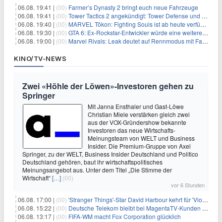
06.08. 19:41 |
(00)
Farmer’s Dynasty 2 bringt euch neue Fahrzeuge
06.08. 19:41 |
(00)
Tower Tactics 2 angekündigt: Tower Defense und Deckbuilding Kombo kehrt zurück
06.08. 19:40 |
(00)
MARVEL Tōkon: Fighting Souls ist ab heute verfügbar
06.08. 19:30 |
(00)
GTA 6: Ex-Rockstar-Entwickler würde eine weitere Verschiebung nicht überraschen
06.08. 19:00 |
(00)
Marvel Rivals: Leak deutet auf Rennmodus mit Fahrzeugen hin
KINO/TV-NEWS
Zwei «Höhle der Löwen»-Investoren gehen zu
Springer
Mit Janna Ensthaler und Gast-Löwe
Christian Miele verstärken gleich zwei
aus der VOX-Gründershow bekannte
Investoren das neue Wirtschafts-
Meinungsteam von WELT und Business
Insider. Die Premium-Gruppe von Axel
Springer, zu der WELT, Business Insider Deutschland und Politico
Deutschland gehören, baut ihr wirtschaftspolitisches
Meinungsangebot aus. Unter dem Titel „Die Stimme der
Wirtschaft“
[…]
(00)
vor 6 Stunden
06.08. 17:00 |
(00)
'Stranger Things'-Star David Harbour kehrt für 'Violent Night 2' zurück – Kristen Bell stößt zur Besetzung
06.08. 15:22 |
(00)
Deutsche Telekom bleibt bei MagentaTV-Kunden vage
06.08. 13:17 |
(00)
FIFA-WM macht Fox Corporation glücklich