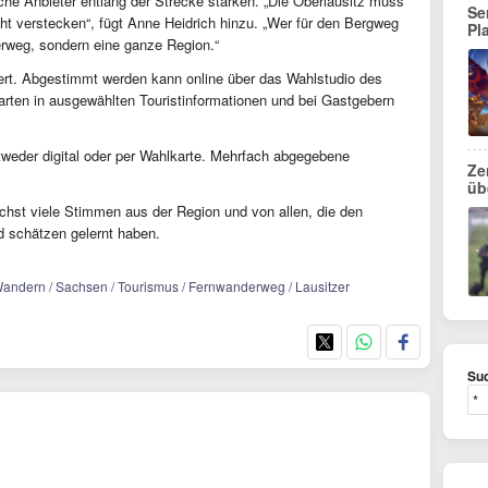
sche Anbieter entlang der Strecke stärken. „Die Oberlausitz muss
Se
ht verstecken“, fügt Anne Heidrich hinzu. „Wer für den Bergweg
Pl
erweg, sondern eine ganze Region.“
iert. Abgestimmt werden kann online über das Wahlstudio des
arten in ausgewählten Touristinformationen und bei Gastgebern
weder digital oder per Wahlkarte. Mehrfach abgegebene
Ze
üb
chst viele Stimmen aus der Region und von allen, die den
d schätzen gelernt haben.
Wandern / Sachsen / Tourismus / Fernwanderweg / Lausitzer
Suc