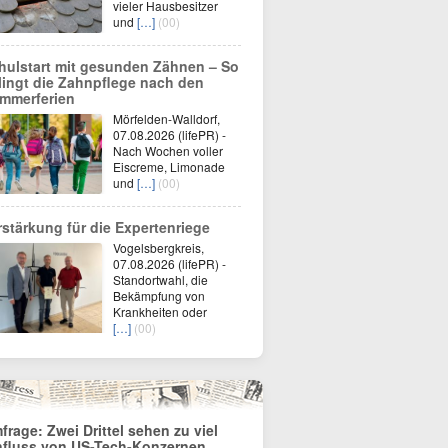
vieler Hausbesitzer
und
[…]
(00)
hulstart mit gesunden Zähnen – So
lingt die Zahnpflege nach den
mmerferien
Mörfelden-Walldorf,
07.08.2026 (lifePR) -
Nach Wochen voller
Eiscreme, Limonade
und
[…]
(00)
rstärkung für die Expertenriege
Vogelsbergkreis,
07.08.2026 (lifePR) -
Standortwahl, die
Bekämpfung von
Krankheiten oder
[…]
(00)
frage: Zwei Drittel sehen zu viel
nfluss von US-Tech-Konzernen