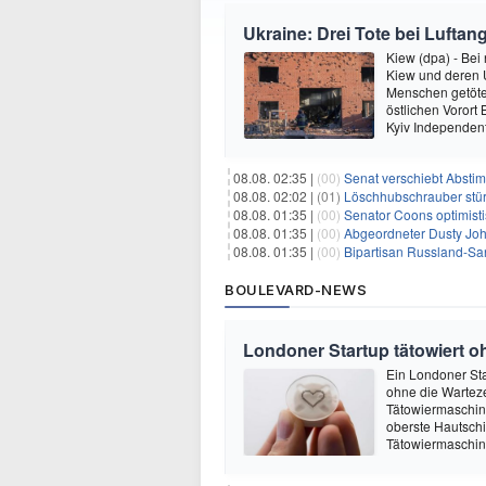
Ukraine: Drei Tote bei Luftang
Kiew (dpa) - Bei
Kiew und deren
Menschen getötet
östlichen Vorort
Kyiv Independen
08.08. 02:35 |
(00)
Senat verschiebt Abstimmung ü
08.08. 02:02 |
(01)
Löschhubschrauber stür
08.08. 01:35 |
(00)
Senator Coons optimisti
08.08. 01:35 |
(00)
Abgeordneter Dusty Johnson s
08.08. 01:35 |
(00)
Bipartisan Russland-San
BOULEVARD-NEWS
Londoner Startup tätowiert o
Ein Londoner Sta
ohne die Warteze
Tätowiermaschine 
oberste Hautschi
Tätowiermaschine