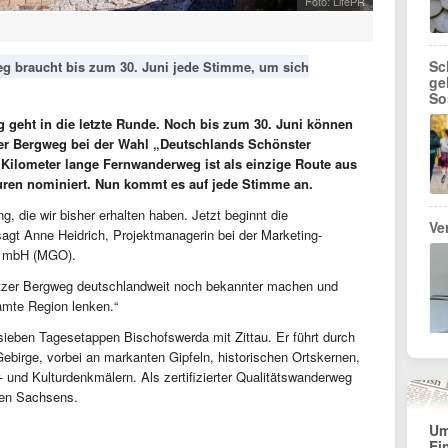
Foto: LifePR
Sc
g braucht bis zum 30. Juni jede Stimme, um sich
ge
So
g geht in die letzte Runde. Noch bis zum 30. Juni können
zer Bergweg bei der Wahl „Deutschlands Schönster
 Kilometer lange Fernwanderweg ist als einzige Route aus
uren nominiert. Nun kommt es auf jede Stimme an.
g, die wir bisher erhalten haben. Jetzt beginnt die
Ve
gt Anne Heidrich, Projektmanagerin bei der Marketing-
en mbH (MGO).
tzer Bergweg deutschlandweit noch bekannter machen und
amte Region lenken.“
sieben Tagesetappen Bischofswerda mit Zittau. Er führt durch
Gebirge, vorbei an markanten Gipfeln, historischen Ortskernen,
und Kulturdenkmälern. Als zertifizierter Qualitätswanderweg
gen Sachsens.
Um
Ei