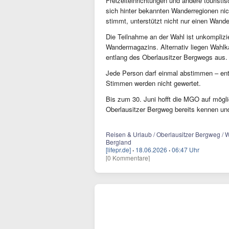
Freizeiteinrichtungen und andere touristi
sich hinter bekannten Wanderregionen nic
stimmt, unterstützt nicht nur einen Wand
Die Teilnahme an der Wahl ist unkompliz
Wandermagazins. Alternativ liegen Wahlk
entlang des Oberlausitzer Bergwegs aus.
Jede Person darf einmal abstimmen – ent
Stimmen werden nicht gewertet.
Bis zum 30. Juni hofft die MGO auf mögli
Oberlausitzer Bergweg bereits kennen un
Reisen & Urlaub / Oberlausitzer Bergweg / 
Bergland
[lifepr.de]
·
18.06.2026
·
06:47 Uhr
[0 Kommentare]