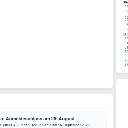
Di
0
0
0
0
0
0
Let
0
0
3
3
2
2
2
in: Anmeldeschluss am 26. August
26 (lifePR) - Für den B2Run Berlin am 16. September 2026