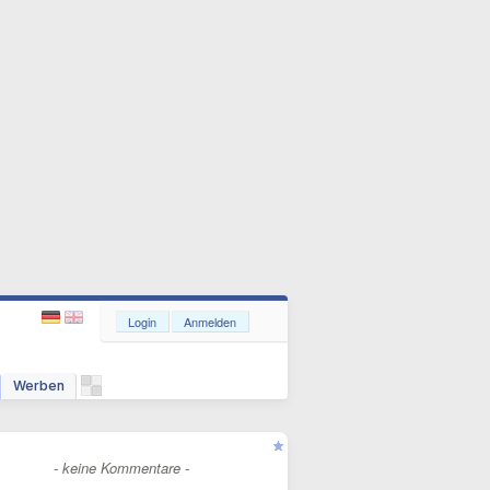
Login
Anmelden
Werben
- keine Kommentare -