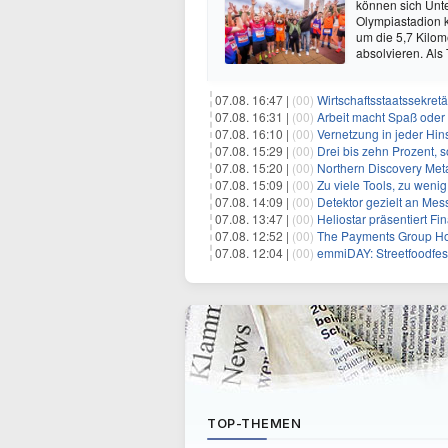
können sich Unt
Olympiastadion
um die 5,7 Kilom
absolvieren. Als
07.08. 16:47 |
(00)
Wirtschaftsstaatssekretä
07.08. 16:31 |
(00)
Arbeit macht Spaß oder
07.08. 16:10 |
(00)
Vernetzung in jeder Hins
07.08. 15:29 |
(00)
Drei bis zehn Prozent, 
07.08. 15:20 |
(00)
Northern Discovery Metal
07.08. 15:09 |
(00)
Zu viele Tools, zu weni
07.08. 14:09 |
(00)
Detektor gezielt an Me
07.08. 13:47 |
(00)
Heliostar präsentiert Finanz- und
07.08. 12:52 |
(00)
The Payments Group Holdi
07.08. 12:04 |
(00)
emmiDAY: Streetfoodfes
TOP-THEMEN