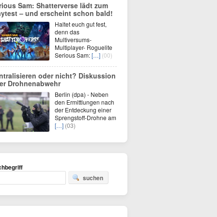
rious Sam: Shatterverse lädt zum
aytest – und erscheint schon bald!
Haltet euch gut fest,
denn das
Multiversums-
Multiplayer- Roguelite
Serious Sam:
[…]
(00)
ntralisieren oder nicht? Diskussion
er Drohnenabwehr
Berlin (dpa) - Neben
den Ermittlungen nach
der Entdeckung einer
Sprengstoff-Drohne am
[…]
(03)
hbegriff
suchen