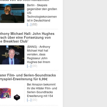
Berlin - Skepsis
gegenüber den großen
US-
Technologiekonzernen
ist in Deutschland
[…]
(02)
thony Michael Hall: John Hughes
rach über eine Fortsetzung von
he Breakfast Club'
(BANG) - Anthony
Michael Hall hat
verraten, dass
Regisseur John
Hughes bei ihrem
[…]
(00)
tster Film- und Serien-Soundtracks
rtyspiel-Erweiterung für 6,99€
Bei Amazon bekommt
ihr die Hitster Film- und
Serien-Soundtracks
Erweiterung mit 154
[…]
(00)