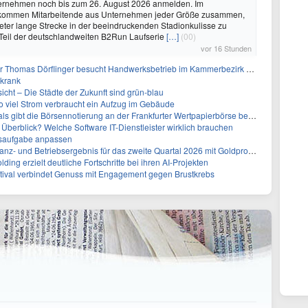
ernehmen noch bis zum 26. August 2026 anmelden. Im
 kommen Mitarbeitende aus Unternehmen jeder Größe zusammen,
eter lange Strecke in der beeindruckenden Stadionkulisse zu
 Teil der deutschlandweiten B2Run Laufserie
[…]
(00)
vor 16 Stunden
r Thomas Dörflinger besucht Handwerksbetrieb im Kammerbezirk Freiburg
 krank
icht – Die Städte der Zukunft sind grün-blau
so viel Strom verbraucht ein Aufzug im Gebäude
s gibt die Börsennotierung an der Frankfurter Wertpapierbörse bekannt
g Überblick? Welche Software IT-Dienstleister wirklich brauchen
ssaufgabe anpassen
 Betriebsergebnis für das zweite Quartal 2026 mit Goldproduktion und Barreserven in Rekordhöhe
ng erzielt deutliche Fortschritte bei ihren AI-Projekten
tival verbindet Genuss mit Engagement gegen Brustkrebs