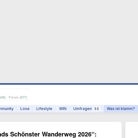
645
) · Forum (
677
)
munity
Lose
Lifestyle
WIN
Umfragen
Was ist klamm?
$$
nds Schönster Wanderweg 2026“: