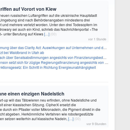
riffen auf Vorort von Kiew
 neuen russischen Luftangriffen auf die ukrainische Hauptstadt
 Umgebung sind nach Behördenangaben mindestens drei
 und mehrere verletzt worden. Unter den drei Todesopfern im
 Browary sei auch ein Kind, schrieb das Nachrichtenportal «The
t» unter Berufung auf Kiews
[…]
(00)
vor 1 Stunde
ber das Clarity Act: Auswirkungen auf Unternehmen und das Vertrauen der Investoren
zt bei Waldbrand in Utah ab
sch über Senatsabstimmungen angesichts von Finanzierungsbedenken
etzt sich für zügige Regierungsfinanzierung angesichts von Shutdown-Risiken ein
ktionsgesetz: Ein Schritt in Richtung Energieunabhängigkeit
hne einen einzigen Nadelstich
rt-up will das Tätowieren neu erfinden, ohne Nadelstiche und
it einer klassischen Sitzung. CipherX ersetzt die
durch ein Pflaster voller Mikronadeln, die Pigment direkt in die
cht abgeben. Herkömmliche Verfahren wie robotergestützte
n setzen weiterhin auf klassische Nadeln,
[…]
(00)
vor 9 Stunden