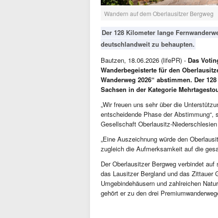
Wandern auf dem Oberlausitzer Bergweg
Der 128 Kilometer lange Fernwanderwe
deutschlandweit zu behaupten.
Bautzen, 18.06.2026 (lifePR) -
Das Votin
Wanderbegeisterte für den Oberlausit
Wanderweg 2026“ abstimmen.
Der 128
Sachsen in der Kategorie Mehrtagesto
„Wir freuen uns sehr über die Unterstützun
entscheidende Phase der Abstimmung“, sa
Gesellschaft Oberlausitz-Niederschlesi
„Eine Auszeichnung würde den Oberlausi
zugleich die Aufmerksamkeit auf die ges
Der Oberlausitzer Bergweg verbindet auf 
das Lausitzer Bergland und das Zittauer 
Umgebindehäusern und zahlreichen Natur- 
gehört er zu den drei Premiumwanderwe