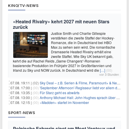
KINO/TV-NEWS
«Heated Rivalry» kehrt 2027 mit neuen Stars
zurück
Justice Smith und Charlie Gillespie
verstärken die zweite Staffel der Hockey-
Romanze, die in Deutschland bei HBO
Max zu sehen sein wird. Die romantische
Dramaserie Heated Rivalry erhält eine
zweite Staffel. Wie Sky UK bekannt gab,
kehrt die auf Rachel Reids „Game Changers“-Romanen
basierende Produktion im Frühjahr 2027 in Großbritannien und
Irland zu Sky und NOW zurück. In Deutschland wird die
[…]
(00)
vor 3 Stunden
07.08. 19:11 |
(02)
Sky Deal – z.B. Serien & Filme, Paramount+ & Netflix für 19,99€/Monat
07.08. 17:00 |
(00)
'September Afternoon'-Regisseur liebt vor allem die 'Banalität' in seinen Filmen
07.08. 13:35 |
(00)
Für Starz geht es abwärts
07.08. 13:00 |
(00)
Anthony Michael Hall: John Hughes sprach über eine Fortsetzung von 'The Breakfast Club'
07.08. 12:15 |
(00)
«Madden» startet im November
SPORT-NEWS
Polnische Fahrerin siegt am Mont Ventoux und