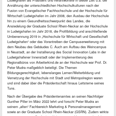
Ludwighafen als Präsident und verantwortete in dieser Zeit u.a. die
Annährung der unterschiedlichen Hochschulkulturen nach der
Fusion von Evangelischer Fachhochschule und der Hochschule für
Wirtschaft Ludwigshafen im Jahr 2008, den Ausbau der Hochschule
hin zu einem Gesundheitsschwerpunkt des Landes, die
Ansiedelung der Graduate School Rhein-Neckar an der Hochschule
in Ludwigshafen im Jahr 2018, die Profilbildung und anschließende
Umbenennung 2019 in „Hochschule für Wirtschaft und Gesellschaft
Ludwigshafen“ oder das Vorantreiben der Campuserweiterung mit
dem Neubau des Gebäudes C. Auch am Aufbau des Weincampus
in Neustadt, an der Installierung des Social Innovation Labs in der
Ludwigshafener Innenstadt oder der Implementierung des
Regionalbüros von Arbeiterkind.de an der Hochschule war Prof. Dr.
Peter Mudra maßgeblich beteiligt. Die Themen
Bildungsgerechtigkeit, lebenslanges Lernen/Weiterbildung und
Vernetzung der Hochschule mit Stadt und Metropolregion waren
und sind dabei über die Präsidentschaft hinaus Leitsterne seines
Tuns.
Nach der Übergabe des Präsidentenamtes an seinen Nachfolger
Gunther Piller im März 2022 lehrt und forscht Peter Mudra an
seinem „alten“ Fachbereich Marketing & Personalmanagement
sowie an der Graduate School Rhein-Neckar (GSRN). Zudem wirkte