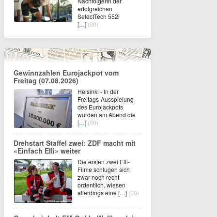
Nachfolgerin der
erfolgreichen
SelectTech 552i
[…]
(00)
Gewinnzahlen Eurojackpot vom
Freitag (07.08.2026)
Helsinki - In der
Freitags-Ausspielung
des Eurojackpots
wurden am Abend die
[…]
(00)
Drehstart Staffel zwei: ZDF macht mit
«Einfach Elli» weiter
Die ersten zwei Elli-
Filme schlugen sich
zwar noch recht
ordentlich, wiesen
allerdings eine
[…]
(00)