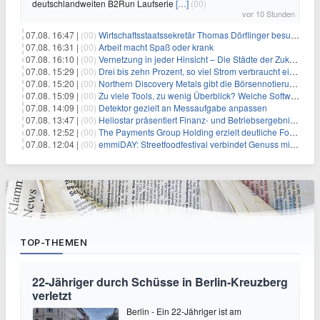
deutschlandweiten B2Run Laufserie
[…]
(00)
vor 10 Stunden
07.08. 16:47 |
(00)
Wirtschaftsstaatssekretär Thomas Dörflinger besucht Handwerksbetrieb im Kammerbezirk Freiburg
07.08. 16:31 |
(00)
Arbeit macht Spaß oder krank
07.08. 16:10 |
(00)
Vernetzung in jeder Hinsicht – Die Städte der Zukunft sind grün-blau
07.08. 15:29 |
(00)
Drei bis zehn Prozent, so viel Strom verbraucht ein Aufzug im Gebäude
07.08. 15:20 |
(00)
Northern Discovery Metals gibt die Börsennotierung an der Frankfurter Wertpapierbörse bekannt
07.08. 15:09 |
(00)
Zu viele Tools, zu wenig Überblick? Welche Software IT-Dienstleister wirklich brauchen
07.08. 14:09 |
(00)
Detektor gezielt an Messaufgabe anpassen
07.08. 13:47 |
(00)
Heliostar präsentiert Finanz- und Betriebsergebnis für das zweite Quartal 2026 mit Goldproduktion und Barreserven in Rekordhöhe
07.08. 12:52 |
(00)
The Payments Group Holding erzielt deutliche Fortschritte bei ihren AI-Projekten
07.08. 12:04 |
(00)
emmiDAY: Streetfoodfestival verbindet Genuss mit Engagement gegen Brustkrebs
TOP-THEMEN
22-Jähriger durch Schüsse in Berlin-Kreuzberg
verletzt
Berlin - Ein 22-Jähriger ist am