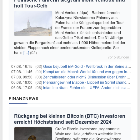
holt Tour-Gelb
Mont Ventoux (dpa) - Radrennfahrerin
Katarzyna Niewiadoma-Phinney aus
Polen hat die Königsetappe bei der Tour
de France der Frauen zum legendären
Mont Ventoux für sich entschieden und
das Gelbe Trikot erobert. Die 31-Jährige
gewann die Bergankunft auf mehr als 1.900 Höhenmetern bei der
siebten Etappe nach einer beeindruckenden Kletterpartie. Sie
hatte
[…]
(02)
vor 5 Stunden
07.08. 16:15 |
(02)
Gose bejubelt EM-Gold - Wellbrock in der Seine ausgebremst
07.08. 11:46 |
(00)
Kampf um die Macht: Wer ist für und wer gegen Infantino?
07.08. 09:50 |
(03)
Zentralisieren oder nicht? Diskussion über Drohnenabwehr
06.08. 18:00 |
(02)
Pienaar gewinnt Etappe - Lippert im Sprint chancenlos
06.08. 17:05 |
(08)
Infantino räumt Fehler ein - UEFA: Ändert nichts an Boykott
FINANZNEWS
Rückgang bei kleinen Bitcoin (BTC) Investoren
erreicht Höchststand seit Dezember 2024
Große Bitcoin-Investoren, sogenannte
Wale und Haie, erhöhen weiterhin ihre
Bestände, während die Kryptowährung