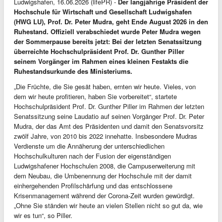
Ludwigshafen, 16.06.2026 (lifePR) -
Der langjährige Präsident der
Hochschule für Wirtschaft und Gesellschaft Ludwigshafen
(HWG LU), Prof. Dr. Peter Mudra, geht Ende August 2026 in den
Ruhestand. Offiziell verabschiedet wurde Peter Mudra wegen
der Sommerpause bereits jetzt: Bei der letzten Senatssitzung
überreichte Hochschulpräsident Prof. Dr. Gunther Piller
seinem Vorgänger im Rahmen eines kleinen Festakts die
Ruhestandsurkunde des Ministeriums.
„Die Früchte, die Sie gesät haben, ernten wir heute. Vieles, von
dem wir heute profitieren, haben Sie vorbereitet“, startete
Hochschulpräsident Prof. Dr. Gunther Piller im Rahmen der letzten
Senatssitzung seine Laudatio auf seinen Vorgänger Prof. Dr. Peter
Mudra, der das Amt des Präsidenten und damit den Senatsvorsitz
zwölf Jahre, von 2010 bis 2022 innehatte. Insbesondere Mudras
Verdienste um die Annäherung der unterschiedlichen
Hochschulkulturen nach der Fusion der eigenständigen
Ludwigshafener Hochschulen 2008, die Campuserweiterung mit
dem Neubau, die Umbenennung der Hochschule mit der damit
einhergehenden Profilschärfung und das entschlossene
Krisenmanagement während der Corona-Zeit wurden gewürdigt.
„Ohne Sie ständen wir heute an vielen Stellen nicht so gut da, wie
wir es tun“, so Piller.