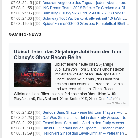
07.08. 22:15 |
(04)
Amazon-Angebote des Tages – jeden Abend neue Deals zum Stöbern
07.08. 21:55 |
(00)
ING Dream-Team: 300€ Prämie für Girokonto + Direkt-Depot
07.08. 21:35 |
(00)
Samsung Galaxy S26 Ultra 256GB + 70GB Vodafone-Netz für 34,99€/Monat (effektiv 4,74€/Monat)
07.08. 21:33 |
(00)
Solarway 1000Wp Balkonkraftwerk mit 1,9 kWh EcoFlow-Speicher für 719€ + 30€ Filial-Gutschein
07.08. 19:45 |
(00)
Spider Farmer G3000 Growbox-Komplettset 90×90×180 cm für 379,99€
GAMING-NEWS
Ubisoft feiert das 25-jährige Jubiläum der Tom
Clancy’s Ghost Recon-Reihe
Ubisoft feierte heute das 25-jährige
Jubiläum von Tom Clancy’s Ghost Recon
mit einem kostenlosen Titel-Update für
Ghost Recon Wildlands , der Rückkehr
des bei Fans beliebten Predator -Events
und weiteren Inhalten. Ghost Recon
Wildlands: Last Rites ist ab sofort kostenlos über Ubisoft+, für
PlayStation5, PlayStation4, Xbox Series X|S, Xbox One
[…]
(00)
vor 2 Stunden
07.08. 21:23 |
(00)
Serious Sam: Shatterverse lädt zum Playtest – und erscheint schon bald!
07.08. 21:23 |
(00)
Car Was Simulator startet in den Early Access – bald gehts los!
07.08. 21:22 |
(00)
Expeditions: Samurai – Start in den Early Access ab heute im feudalen Japan
07.08. 19:30 |
(00)
Silent Hill 2 erhält neues Update – Bloober verbessert Grafik und Performance
07.08. 18:59 |
(00)
Helldivers 2 hebt das Level-Limit an – Veteranen können endlich weiter aufsteigen