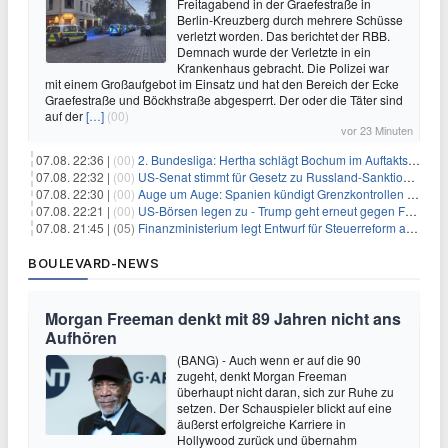
Freitagabend in der Graefestraße in
Berlin-Kreuzberg durch mehrere Schüsse
verletzt worden. Das berichtet der RBB.
Demnach wurde der Verletzte in ein
Krankenhaus gebracht. Die Polizei war
mit einem Großaufgebot im Einsatz und hat den Bereich der Ecke
Graefestraße und Böckhstraße abgesperrt. Der oder die Täter sind
auf der
[…]
(00)
vor 23 Minuten
07.08. 22:36 |
(00)
2. Bundesliga: Hertha schlägt Bochum im Auftaktspiel
07.08. 22:32 |
(00)
US-Senat stimmt für Gesetz zu Russland-Sanktionen
07.08. 22:30 |
(00)
Auge um Auge: Spanien kündigt Grenzkontrollen zu Italien an
07.08. 22:21 |
(00)
US-Börsen legen zu - Trump geht erneut gegen Fed-Gouverneurin vor
07.08. 21:45 |
(05)
Finanzministerium legt Entwurf für Steuerreform ab 2027 vor
BOULEVARD-NEWS
Morgan Freeman denkt mit 89 Jahren nicht ans
Aufhören
(BANG) - Auch wenn er auf die 90
zugeht, denkt Morgan Freeman
überhaupt nicht daran, sich zur Ruhe zu
setzen. Der Schauspieler blickt auf eine
äußerst erfolgreiche Karriere in
Hollywood zurück und übernahm