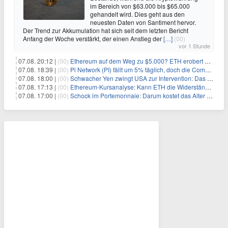
im Bereich von $63.000 bis $65.000
gehandelt wird. Dies geht aus den
neuesten Daten von Santiment hervor.
Der Trend zur Akkumulation hat sich seit dem letzten Bericht
Anfang der Woche verstärkt, der einen Anstieg der
[…]
(00)
vor 1 Stunde
07.08. 20:12 |
(00)
Ethereum auf dem Weg zu $5.000? ETH erobert wichtige Marke zurück, während Institutionen weiter akkumulieren
07.08. 18:39 |
(00)
Pi Network (PI) fällt um 5% täglich, doch die Community bleibt optimistisch
07.08. 18:00 |
(00)
Schwacher Yen zwingt USA zur Intervention: Das größte Risiko seit 15 Jahren
07.08. 17:13 |
(00)
Ethereum-Kursanalyse: Kann ETH die Widerstände der gleitenden Durchschnitte überwinden?
07.08. 17:00 |
(00)
Schock im Portemonnaie: Darum kostet das Alter deutlich mehr als Sie denken