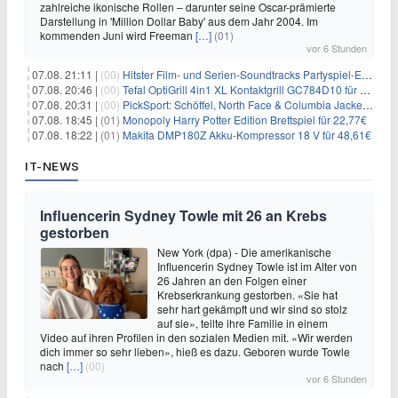
zahlreiche ikonische Rollen – darunter seine Oscar-prämierte
Darstellung in 'Million Dollar Baby' aus dem Jahr 2004. Im
kommenden Juni wird Freeman
[…]
(01)
vor 6 Stunden
07.08. 21:11 |
(00)
Hitster Film- und Serien-Soundtracks Partyspiel-Erweiterung für 6,99€
07.08. 20:46 |
(00)
Tefal OptiGrill 4in1 XL Kontaktgrill GC784D10 für 239,99€
07.08. 20:31 |
(00)
PickSport: Schöffel, North Face & Columbia Jacken ab 39,60€
07.08. 18:45 |
(01)
Monopoly Harry Potter Edition Brettspiel für 22,77€
07.08. 18:22 |
(01)
Makita DMP180Z Akku-Kompressor 18 V für 48,61€
IT-NEWS
Influencerin Sydney Towle mit 26 an Krebs
gestorben
New York (dpa) - Die amerikanische
Influencerin Sydney Towle ist im Alter von
26 Jahren an den Folgen einer
Krebserkrankung gestorben. «Sie hat
sehr hart gekämpft und wir sind so stolz
auf sie», teilte ihre Familie in einem
Video auf ihren Profilen in den sozialen Medien mit. «Wir werden
dich immer so sehr lieben», hieß es dazu. Geboren wurde Towle
nach
[…]
(00)
vor 6 Stunden