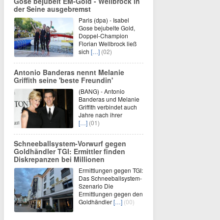
Gose bejubelt EM-Gold - Wellbrock in
der Seine ausgebremst
Paris (dpa) - Isabel
Gose bejubelte Gold,
Doppel-Champion
Florian Wellbrock ließ
sich
[…]
(02)
Antonio Banderas nennt Melanie
Griffith seine 'beste Freundin'
(BANG) - Antonio
Banderas und Melanie
Griffith verbindet auch
Jahre nach ihrer
[…]
(01)
Schneeballsystem-Vorwurf gegen
Goldhändler TGI: Ermittler finden
Diskrepanzen bei Millionen
Ermittlungen gegen TGI:
Das Schneeballsystem-
Szenario Die
Ermittlungen gegen den
Goldhändler
[…]
(00)