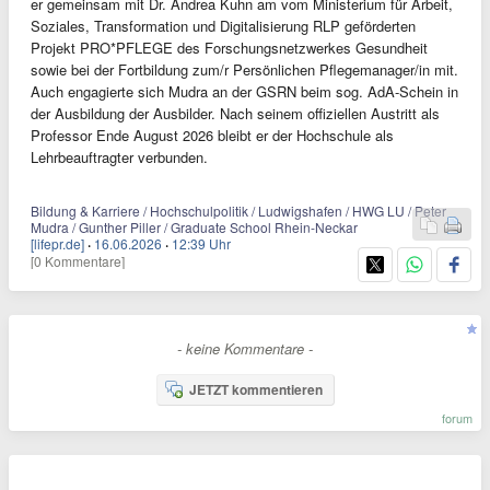
er gemeinsam mit Dr. Andrea Kuhn am vom Ministerium für Arbeit,
Soziales, Transformation und Digitalisierung RLP geförderten
Projekt PRO*PFLEGE des Forschungsnetzwerkes Gesundheit
sowie bei der Fortbildung zum/r Persönlichen Pflegemanager/in mit.
Auch engagierte sich Mudra an der GSRN beim sog. AdA-Schein in
der Ausbildung der Ausbilder. Nach seinem offiziellen Austritt als
Professor Ende August 2026 bleibt er der Hochschule als
Lehrbeauftragter verbunden.
Bildung & Karriere / Hochschulpolitik / Ludwigshafen / HWG LU / Peter
Mudra / Gunther Piller / Graduate School Rhein-Neckar
[lifepr.de]
·
16.06.2026
·
12:39 Uhr
[0 Kommentare]
- keine Kommentare -
JETZT kommentieren
forum