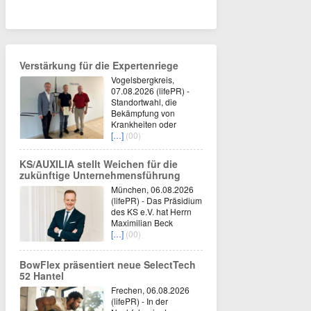
Verstärkung für die Expertenriege
Vogelsbergkreis,
07.08.2026 (lifePR) -
Standortwahl, die
Bekämpfung von
Krankheiten oder
[…]
(00)
KS/AUXILIA stellt Weichen für die
zukünftige Unternehmensführung
München, 06.08.2026
(lifePR) - Das Präsidium
des KS e.V. hat Herrn
Maximilian Beck
[…]
(00)
BowFlex präsentiert neue SelectTech
52 Hantel
Frechen, 06.08.2026
(lifePR) - In der