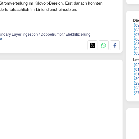
 Stromverteilung im Kilovolt-Bereich. Erst danach könnten
derts tatsächlich im Liniendienst einsetzen.
Di
0
0
oundary Layer Ingestion / Doppelrumpf / Elektrifizierung
0
hr
0
0
0
0
Let
0
0
3
3
2
2
2