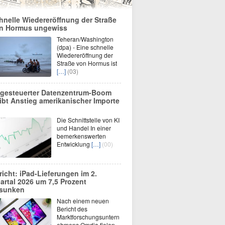
hnelle Wiedereröffnung der Straße
n Hormus ungewiss
Teheran/Washington
(dpa) - Eine schnelle
Wiedereröffnung der
Straße von Hormus ist
[…]
(03)
-gesteuerter Datenzentrum-Boom
eibt Anstieg amerikanischer Importe
Die Schnittstelle von KI
und Handel In einer
bemerkenswerten
Entwicklung
[…]
(00)
richt: iPad-Lieferungen im 2.
artal 2026 um 7,5 Prozent
sunken
Nach einem neuen
Bericht des
Marktforschungsuntern
ehmens Omdia fielen