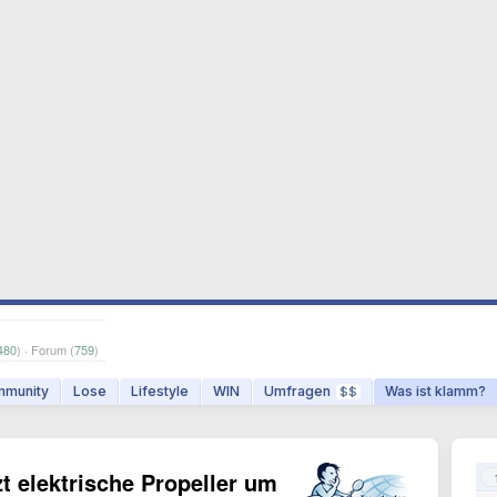
480
) · Forum (
759
)
munity
Lose
Lifestyle
WIN
Umfragen
Was ist klamm?
$$
zt elektrische Propeller um