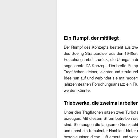
Ein Rumpf, der mitfliegt
Der Rumpf des Konzepts besteht aus zwei
des Boeing Stratocruiser aus den 1940er-
Forschungsarbeit zurück, die Uranga in d
sogenannte D8-Konzept. Der breite Rumpf 
Tragflächen kleiner, leichter und struktur
Idee nun auf und verbindet sie mit modern
jahrzehntealten Forschungsansatz ein Flu
werden könnte.
Triebwerke, die zweimal arbeite
Unter den Tragflächen sitzen zwei Turbof
erzeugen. Mit diesem Strom betreiben drei
sind. Sie saugen die langsame Grenzschi
und sonst als turbulenter Nachlauf hint
beschleunigen diese Luft erneut und wand