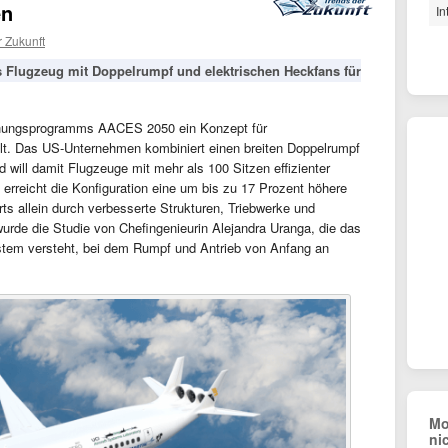
en
In
r Zukunft
ges Flugzeug mit Doppelrumpf und elektrischen Heckfans für
hungsprogramms AACES 2050 ein Konzept für
llt. Das US-Unternehmen kombiniert einen breiten Doppelrumpf
 will damit Flugzeuge mit mehr als 100 Sitzen effizienter
rreicht die Konfiguration eine um bis zu 17 Prozent höhere
rts allein durch verbesserte Strukturen, Triebwerke und
urde die Studie von Chefingenieurin Alejandra Uranga, die das
stem versteht, bei dem Rumpf und Antrieb von Anfang an
Mo
ni