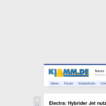
News
Portal (
2.
News
Forum
Schlaufuchs
Com
Electra: Hybrider Jet nut