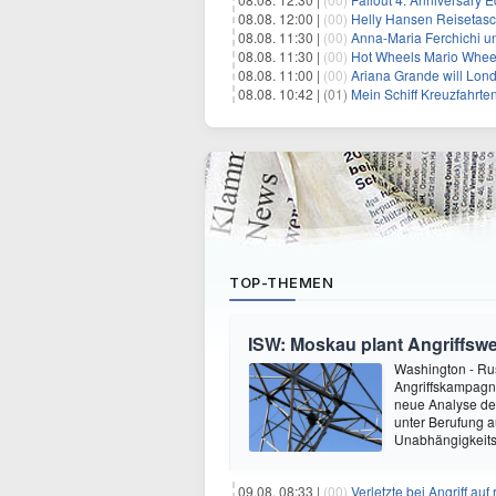
08.08. 12:00 |
(00)
Helly Hansen Reisetasc
08.08. 11:30 |
(00)
Anna-Maria Ferchichi u
08.08. 11:30 |
(00)
Hot Wheels Mario Wheel
08.08. 11:00 |
(00)
Ariana Grande will Lond
08.08. 10:42 |
(01)
Mein Schiff Kreuzfahrte
TOP-THEMEN
ISW: Moskau plant Angriffswe
Washington - Ru
Angriffskampagne
neue Analyse der
unter Berufung a
Unabhängigkeits
09.08. 08:33 |
(00)
Verletzte bei Angriff au