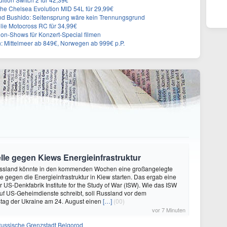
he Chelsea Evolution MID 54L für 29,99€
nd Bushido: Seitensprung wäre kein Trennungsgrund
ie Motocross RC für 34,99€
on-Shows für Konzert-Special filmen
n: Mittelmeer ab 849€, Norwegen ab 999€ p.P.
lle gegen Kiews Energieinfrastruktur
ssland könnte in den kommenden Wochen eine großangelegte
 gegen die Energieinfrastruktur in Kiew starten. Das ergab eine
 US-Denkfabrik Institute for the Study of War (ISW). Wie das ISW
uf US-Geheimdienste schreibt, soll Russland vor dem
tag der Ukraine am 24. August einen
[…]
(00)
vor 7 Minuten
f russische Grenzstadt Belgorod