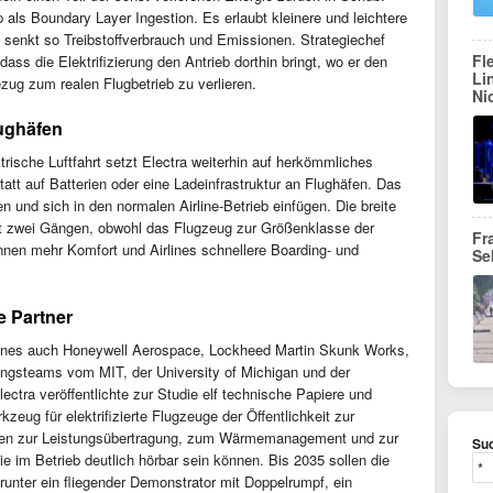
 als Boundary Layer Ingestion. Es erlaubt kleinere und leichtere
d senkt so Treibstoffverbrauch und Emissionen. Strategiechef
Fl
ass die Elektrifizierung den Antrieb dorthin bringt, wo er den
Li
zug zum realen Flugbetrieb zu verlieren.
Ni
ughäfen
trische Luftfahrt setzt Electra weiterhin auf herkömmliches
tatt auf Batterien oder eine Ladeinfrastruktur an Flughäfen. Das
 und sich in den normalen Airline-Betrieb einfügen. Die breite
t zwei Gängen, obwohl das Flugzeug zur Größenklasse der
Fr
nnen mehr Komfort und Airlines schnellere Boarding- und
Se
e Partner
lines auch Honeywell Aerospace, Lockheed Martin Skunk Works,
ngsteams vom MIT, der University of Michigan und der
 Electra veröffentlichte zur Studie elf technische Papiere und
kzeug für elektrifizierte Flugzeuge der Öffentlichkeit zur
agen zur Leistungsübertragung, zum Wärmemanagement und zur
Suc
e im Betrieb deutlich hörbar sein können. Bis 2035 sollen die
runter ein fliegender Demonstrator mit Doppelrumpf, ein