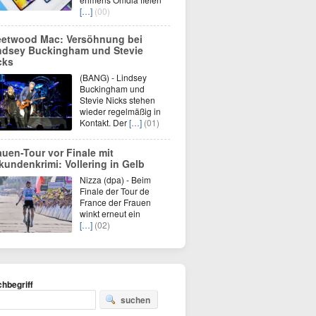
[…]
(00)
eetwood Mac: Versöhnung bei
ndsey Buckingham und Stevie
cks
(BANG) - Lindsey
Buckingham und
Stevie Nicks stehen
wieder regelmäßig in
Kontakt. Der
[…]
(01)
auen-Tour vor Finale mit
kundenkrimi: Vollering in Gelb
Nizza (dpa) - Beim
Finale der Tour de
France der Frauen
winkt erneut ein
[…]
(02)
hbegriff
suchen