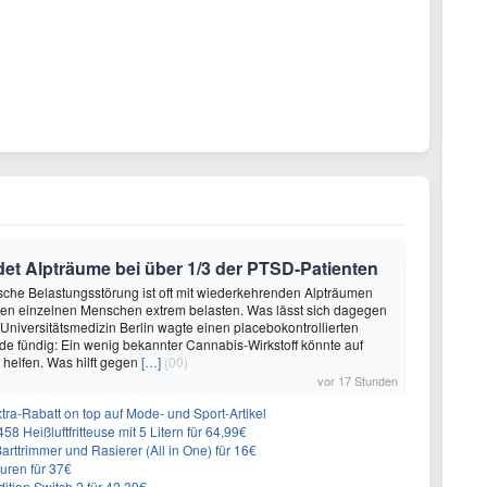
et Alpträume bei über 1/3 der PTSD-Patienten
sche Belastungsstörung ist oft mit wiederkehrenden Alpträumen
den einzelnen Menschen extrem belasten. Was lässt sich dagegen
 Universitätsmedizin Berlin wagte einen placebokontrollierten
e fündig: Ein wenig bekannter Cannabis-Wirkstoff könnte auf
helfen. Was hilft gegen
[…]
(00)
vor 17 Stunden
ra-Rabatt on top auf Mode- und Sport-Artikel
8 Heißluftfritteuse mit 5 Litern für 64,99€
 Barttrimmer und Rasierer (All in One) für 16€
uren für 37€
dition Switch 2 für 42,39€