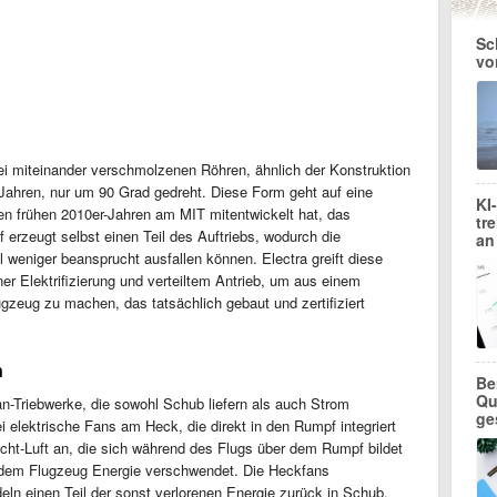
Sc
vo
 miteinander verschmolzenen Röhren, ähnlich der Konstruktion
Jahren, nur um 90 Grad gedreht. Diese Form geht auf eine
KI
en frühen 2010er-Jahren am MIT mitentwickelt hat, das
tr
erzeugt selbst einen Teil des Auftriebs, wodurch die
an
ell weniger beansprucht ausfallen können. Electra greift diese
er Elektrifizierung und verteiltem Antrieb, um aus einem
gzeug zu machen, das tatsächlich gebaut und zertifiziert
n
Be
Qu
an-Triebwerke, die sowohl Schub liefern als auch Strom
ge
 elektrische Fans am Heck, die direkt in den Rumpf integriert
cht-Luft an, die sich während des Flugs über dem Rumpf bildet
er dem Flugzeug Energie verschwendet. Die Heckfans
eln einen Teil der sonst verlorenen Energie zurück in Schub.