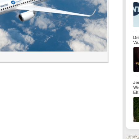
Di
'Au
Je
Wi
El