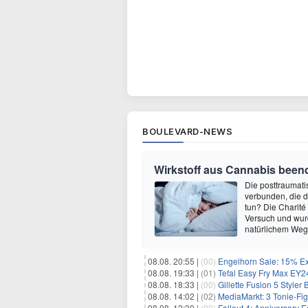
BOULEVARD-NEWS
Wirkstoff aus Cannabis beend
Die posttraumati
verbunden, die 
tun? Die Charité
Versuch und wurd
natürlichem Weg 
08.08. 20:55 |
(00)
Engelhorn Sale: 15% Ext
08.08. 19:33 |
(01)
Tefal Easy Fry Max EY245
08.08. 18:33 |
(00)
Gillette Fusion 5 Styler
08.08. 14:02 |
(02)
MediaMarkt: 3 Tonie-Fig
08.08. 12:30 |
(00)
Fallout 4: Anniversary E