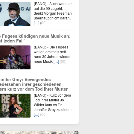
(BANG) - Auch wenn er
auf die 90 zugeht,
denkt Morgan Freeman
überhaupt nicht daran,
[…]
(02)
e Fugees kündigen neue Musik an:
f jeden Fall'
(BANG) - Die Fugees
wollen erstmals seit
rund 30 Jahren wieder
neue Musik
[…]
(00)
nnifer Grey: Bewegendes
edersehen ihrer geschiedenen
tern kurz vor dem Tod ihrer Mutter
(BANG) - Kurz vor dem
Tod ihrer Mutter Jo
Wilder kam es für
Jennifer Grey zu einem
[…]
(00)