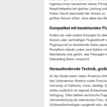
Ingenieur:innen bezeichnen dieses Prinzip
Haupttriebwerke bei gleicher Leistung un
Parker Vascik beschreibt den Ansatz so, d
größten Nutzen stiftet, ohne dabei den Be
Kompatibel mit bestehenden Fl
Anders als viele andere Konzepte für elek
Kerosin oder nachhaltigen Flugkraftstoff s
Flugzeug soll an bestehende Gates passen
Rumpfform erlaubt zudem eine Kabine mi
Narrowbody-Jets gehört, was Passagier:i
Deboarding-Zeiten verspricht.
Herausfordernde Technik, groß
An der Studie waren neben American Air
das Unternehmen Hinetics sowie Forschu
University of California, Irvine, beteiligt.
stellte zusätzlich ein eigenes Entwurfswer
Verfügung. Offen bleiben technische Fr
Lärmentwicklung der elektrischen Fans, di
Schlüsseltechnologien ausgereift sein, da