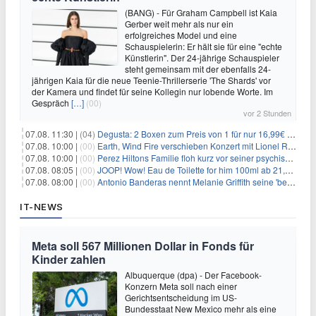
(BANG) - Für Graham Campbell ist Kaia
Gerber weit mehr als nur ein
erfolgreiches Model und eine
Schauspielerin: Er hält sie für eine "echte
Künstlerin". Der 24-jährige Schauspieler
steht gemeinsam mit der ebenfalls 24-
jährigen Kaia für die neue Teenie-Thrillerserie 'The Shards' vor
der Kamera und findet für seine Kollegin nur lobende Worte. Im
Gespräch
[…]
(00)
vor 2 Stunden
07.08. 11:30 |
(04)
Degusta: 2 Boxen zum Preis von 1 für nur 16,99€ inkl. Versand
07.08. 10:00 |
(00)
Earth, Wind Fire verschieben Konzert mit Lionel Richie nach medizinischem Notfall
07.08. 10:00 |
(00)
Perez Hiltons Familie floh kurz vor seiner psychischen Krise aus dem Haus
07.08. 08:05 |
(00)
JOOP! Wow! Eau de Toilette for him 100ml ab 21,84€ im Sparabo
07.08. 08:00 |
(00)
Antonio Banderas nennt Melanie Griffith seine 'beste Freundin'
IT-NEWS
Meta soll 567 Millionen Dollar in Fonds für
Kinder zahlen
Albuquerque (dpa) - Der Facebook-
Konzern Meta soll nach einer
Gerichtsentscheidung im US-
Bundesstaat New Mexico mehr als eine