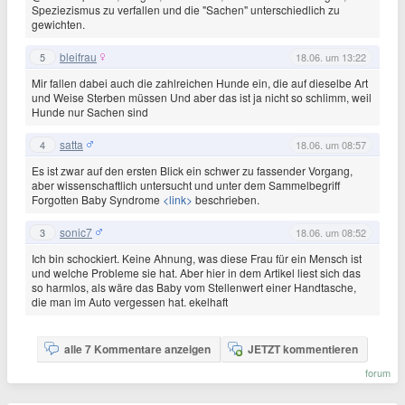
Speziezismus zu verfallen und die "Sachen" unterschiedlich zu
gewichten.
bleifrau
5
18.06. um 13:22
Mir fallen dabei auch die zahlreichen Hunde ein, die auf dieselbe Art
und Weise Sterben müssen Und aber das ist ja nicht so schlimm, weil
Hunde nur Sachen sind
satta
4
18.06. um 08:57
Es ist zwar auf den ersten Blick ein schwer zu fassender Vorgang,
aber wissenschaftlich untersucht und unter dem Sammelbegriff
Forgotten Baby Syndrome
<link>
beschrieben.
sonic7
3
18.06. um 08:52
Ich bin schockiert. Keine Ahnung, was diese Frau für ein Mensch ist
und welche Probleme sie hat. Aber hier in dem Artikel liest sich das
so harmlos, als wäre das Baby vom Stellenwert einer Handtasche,
die man im Auto vergessen hat. ekelhaft
alle 7 Kommentare anzeigen
JETZT kommentieren
forum