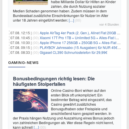
halbe Milliarde Dollar für Hilfen an Kinder
zahlen, die durch Nutzung sozialer
Medien Schaden genommen haben. Zudem müssen in dem
Bundesstaat zusätzliche Einschränkungen für Nutzer im Alter
unter 18 Jahren eingeführt werden:
[…]
(00)
vor 4 Stunden
07.08. 12:15 |
(00)
Apple AirTag 4er Pack (2. Gen.), Allnet Flat 20GB 5G im Telekom-Netz für 14,99€/Monat – eff. 2,07€/Monat
07.08. 10:45 |
(00)
Xiaomi 17T Pro 1TB + Unlimited 5G + Alles-Flat im o2 Netz für 29,99€/Monat – eff. 1,15€/Monat
07.08. 10:30 |
(00)
Apple iPhone 17 256GB + 250GB 5G + Alles-Flat im Telekom-Netz für 34€/Monat – eff. 6,29€/Monat
07.08. 09:15 |
(00)
PLAYBOY Jahresabo (15 Ausgaben) für NUR 45€ (statt 198€)
07.08. 08:33 |
(00)
Gigaset CL390 Schnurlostelefon für 29,99€
GAMING-NEWS
Bonusbedingungen richtig lesen: Die
häufigsten Stolperfallen
Online-Casino-Boni wirken auf den
ersten Blick oft unkompliziert: Ein
bestimmter Betrag wird eingezahlt, das
Casino gewährt zusätzliches
Bonusguthaben oder Freispiele und
anschließend kann gespielt werden. In
der Praxis hängen Nutzung und Auszahlung eines Bonus jedoch
von zahlreichen Bedingungen ab. Wer diese Regeln nicht kennt,
kann schnell
[…]
(00)