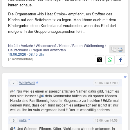
hinten schaue.
Die Organisation «No Heat Stroke» empfiehlt, ein Stofftier des
Kindes auf den Beifahrersitz zu legen. Man könne auch mit dem
Kindergarten einen Kontrollanruf verabreden, wenn das Kind dort
morgens in der Gruppe unabgesprochen fehlt.
Notfall / Verkehr / Wissenschaft / Kinder / Baden-Württemberg /
Deutschland / Fragen und Antworten
18.06.2026
·
08:45 Uhr
[7 Kommentare]
WhiteWolf
7
18.06. um 17:09
@
4
Nur weil es einen wissenschaftlichen Namen dafür gibt, macht es
das nicht besser ! @
6
dein Kommentar hättest du dir sparen können -
Hunde sind Familienmitglieder im Gegensatz zu Insekten ! Erklär mal
deinem Kind, dass der Hund mit dem es aufgewachsen ist, tot ist, nur
weil du ihn im Auto vergessen hast !! Das ist was völlig anderes !
satta
6
18.06. um 14:58
@
5
Und Spinnen, Fliegen, Käfer. Nicht, dass wir noch anfangen, in