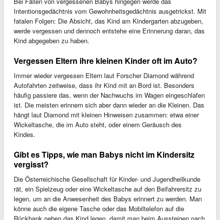
Bei Fällen von vergessenen Babys hingegen werde das
Intentionsgedächtnis vom Gewohnheitsgedächtnis ausgetrickst. Mit
fatalen Folgen: Die Absicht, das Kind am Kindergarten abzugeben,
werde vergessen und dennoch entstehe eine Erinnerung daran, das
Kind abgegeben zu haben.
Vergessen Eltern ihre kleinen Kinder oft im Auto?
Immer wieder vergessen Eltern laut Forscher Diamond während
Autofahrten zeitweise, dass ihr Kind mit an Bord ist. Besonders
häufig passiere das, wenn der Nachwuchs im Wagen eingeschlafen
ist. Die meisten erinnern sich aber dann wieder an die Kleinen. Das
hängt laut Diamond mit kleinen Hinweisen zusammen: etwa einer
Wickeltasche, die im Auto steht, oder einem Geräusch des
Kindes.
Gibt es Tipps, wie man Babys nicht im Kindersitz
vergisst?
Die Österreichische Gesellschaft für Kinder- und Jugendheilkunde
rät, ein Spielzeug oder eine Wickeltasche auf den Beifahrersitz zu
legen, um an die Anwesenheit des Babys erinnert zu werden. Man
könne auch die eigene Tasche oder das Mobiltelefon auf die
Rückbank neben das Kind legen, damit man beim Aussteigen nach