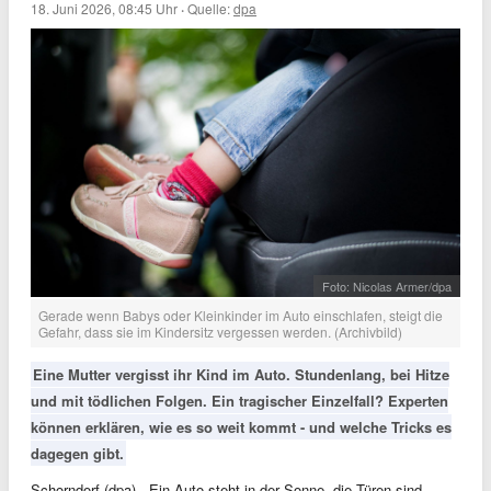
18. Juni 2026, 08:45 Uhr
·
Quelle:
dpa
Foto: Nicolas Armer/dpa
Gerade wenn Babys oder Kleinkinder im Auto einschlafen, steigt die
Gefahr, dass sie im Kindersitz vergessen werden. (Archivbild)
Eine Mutter vergisst ihr Kind im Auto. Stundenlang, bei Hitze
und mit tödlichen Folgen. Ein tragischer Einzelfall? Experten
können erklären, wie es so weit kommt - und welche Tricks es
dagegen gibt.
Schorndorf (dpa) - Ein Auto steht in der Sonne, die Türen sind