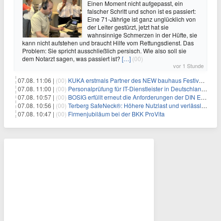
Einen Moment nicht aufgepasst, ein
falscher Schritt und schon ist es passiert:
Eine 71-Jährige ist ganz unglücklich von
der Leiter gestürzt, jetzt hat sie
wahnsinnige Schmerzen in der Hüfte, sie
kann nicht aufstehen und braucht Hilfe vom Rettungsdienst. Das
Problem: Sie spricht ausschließlich persisch. Wie also soll sie
dem Notarzt sagen, was passiert ist?
[…]
(00)
vor 1 Stunde
07.08. 11:06 |
(00)
KUKA erstmals Partner des NEW bauhaus Festivals 2026 in Weimar
07.08. 11:00 |
(00)
Personalprüfung für IT-Dienstleister in Deutschland: Was öffentliche Auftraggeber jetzt voraussetzen
07.08. 10:57 |
(00)
BOSIG erfüllt erneut die Anforderungen der DIN EN ISO 45001
07.08. 10:56 |
(00)
Terberg SafeNeck®: Höhere Nutzlast und verlässliche Fahrstabilität auf steilen Rampen
07.08. 10:47 |
(00)
Firmenjubiläum bei der BKK ProVita