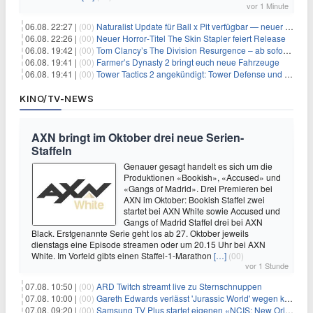
vor 1 Minute
06.08. 22:27 |
(00)
Naturalist Update für Ball x Pit verfügbar — neuer Content auf allen Plattformen
06.08. 22:26 |
(00)
Neuer Horror‑Titel The Skin Stapler feiert Release
06.08. 19:42 |
(00)
Tom Clancy’s The Division Resurgence – ab sofort für euch verfügbar
06.08. 19:41 |
(00)
Farmer’s Dynasty 2 bringt euch neue Fahrzeuge
06.08. 19:41 |
(00)
Tower Tactics 2 angekündigt: Tower Defense und Deckbuilding Kombo kehrt zurück
KINO/TV-NEWS
AXN bringt im Oktober drei neue Serien-
Staffeln
Genauer gesagt handelt es sich um die
Produktionen «Bookish», «Accused» und
«Gangs of Madrid». Drei Premieren bei
AXN im Oktober: Bookish Staffel zwei
startet bei AXN White sowie Accused und
Gangs of Madrid Staffel drei bei AXN
Black. Erstgenannte Serie geht los ab 27. Oktober jeweils
dienstags eine Episode streamen oder um 20.15 Uhr bei AXN
White. Im Vorfeld gibts einen Staffel-1-Marathon
[…]
(00)
vor 1 Stunde
07.08. 10:50 |
(00)
ARD Twitch streamt live zu Sternschnuppen
07.08. 10:00 |
(00)
Gareth Edwards verlässt 'Jurassic World' wegen kreativer Differenzen
07.08. 09:20 |
(00)
Samsung TV Plus startet eigenen «NCIS: New Orleans»-Sender