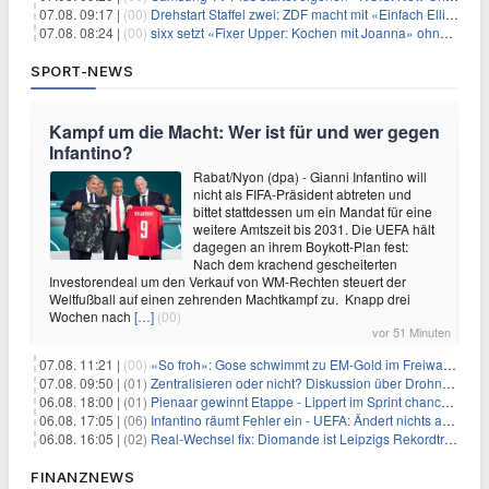
07.08. 09:17 |
(00)
Drehstart Staffel zwei: ZDF macht mit «Einfach Elli» weiter
07.08. 08:24 |
(00)
sixx setzt «Fixer Upper: Kochen mit Joanna» ohne Pause fort
SPORT-NEWS
Kampf um die Macht: Wer ist für und wer gegen
Infantino?
Rabat/Nyon (dpa) - Gianni Infantino will
nicht als FIFA-Präsident abtreten und
bittet stattdessen um ein Mandat für eine
weitere Amtszeit bis 2031. Die UEFA hält
dagegen an ihrem Boykott-Plan fest:
Nach dem krachend gescheiterten
Investorendeal um den Verkauf von WM-Rechten steuert der
Weltfußball auf einen zehrenden Machtkampf zu. Knapp drei
Wochen nach
[…]
(00)
vor 51 Minuten
07.08. 11:21 |
(00)
«So froh»: Gose schwimmt zu EM-Gold im Freiwasser
07.08. 09:50 |
(01)
Zentralisieren oder nicht? Diskussion über Drohnenabwehr
06.08. 18:00 |
(01)
Pienaar gewinnt Etappe - Lippert im Sprint chancenlos
06.08. 17:05 |
(06)
Infantino räumt Fehler ein - UEFA: Ändert nichts an Boykott
06.08. 16:05 |
(02)
Real-Wechsel fix: Diomande ist Leipzigs Rekordtransfer
FINANZNEWS