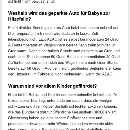
schlicht nicht bewusst sind.
Weshalb wird das geparkte Auto für Babys zur
Hitzefalle?
Ein in direkter Sonne geparktes Auto heizt sich enorm schnell auf.
Die Temperatur im Inneren wird dadurch in kurzer Zeit
lebensbedrohlich. Laut ADAC ist es selbst bei moderaten 24 Grad
Außentemperatur im Wageninnern bereits nach zehn Minuten 31
Grad warm. Nach einer halben Stunde sind es bereits 40 Grad und
nach einer Stunde schon 50 Grad. Bei hochsommerlichen 30 Grad
Außentemperatur erhitzt sich das Wageninnere nach einer Stunde
bereits auf 56 Grad. «Auch ein leicht geöffnetes Seitenfenster kann
den Hitzestau im Fahrzeug nicht verhindern», warnt der ADAC.
Warum sind vor allem Kinder gefährdet?
Hitze ist für Babys und Kleinkinder noch schneller kritisch als für
Erwachsene: Das liegt unter anderem daran, dass sie weniger
schwitzen und ihren Körper deshalb schlechter abkühlen können,
wie das Bundesinstitut für Öffentliche Gesundheit (BIÖG) erklärt.
Gleichzeitig haben sie eine höhere Stoffwechselrate und
produzieren deswegen mehr Wärme, besonders wenn sie aktiv
sind. Kommt hinzu: Ihre Hautoberfläche ist im Verhältnis zum