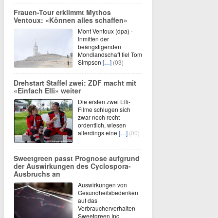
Frauen-Tour erklimmt Mythos
Ventoux: «Können alles schaffen»
Mont Ventoux (dpa) -
Inmitten der
beängstigenden
Mondlandschaft fiel Tom
Simpson
[…]
(03)
Drehstart Staffel zwei: ZDF macht mit
«Einfach Elli» weiter
Die ersten zwei Elli-
Filme schlugen sich
zwar noch recht
ordentlich, wiesen
allerdings eine
[…]
(00)
Sweetgreen passt Prognose aufgrund
der Auswirkungen des Cyclospora-
Ausbruchs an
Auswirkungen von
Gesundheitsbedenken
auf das
Verbraucherverhalten
Sweetgreen Inc.