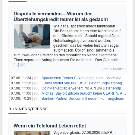
Dispofalle vermeiden – Warum der
Überziehungskredit teurer ist als gedacht
Wie der Dispositionskredit funktioniert
Die Bank räumt Ihnen eine Kreditlinie auf
dem Girokonto ein. Sobald regelmäßige
Gehaltseingänge verbucht werden,
geschieht das bei vielen Instituten sogar
automatisch. Üblich sind Rahmen bis
zum Zwei- oder Dreifachen des monatlichen Nettoeinkommens.
Einen separaten Antrag brauchen Sie dafür nicht. Das Geld steht
[…]
(00)
vor 21 Minuten
07.08. 11:34 |
(00)
Sparkassen-Broker S-Neo legt gut los – doch die Schwachstellen bleiben
07.08. 11:18 |
(00)
LBank startet 500.000 USDT Belohnungskampagne mit Pudgy Penguins
07.08. 11:08 |
(00)
CoinMarketCap erweitert Pro API um Datenendpunkte für reale Vermögenswerte
07.08. 11:00 |
(00)
Michael Saylor: Bitcoin braucht keine CLARITY, Amerika schon
07.08. 10:29 |
(00)
Banken-Partner Dericon mit neuem Führungsteam
BUSINESS/PRESSE
Wenn ein Telefonat Leben rettet
Vogelsbergkreis, 07.08.2026 (lifePR) -