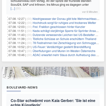
Schlussniveau vom Vortag. An der Spitze der Kursliste standen
Scout24, SAP und Infineon. Ins Minus ging es dagegen unter
[…]
(00)
vor 6 Minuten
07.08. 12:27 |
(00)
Niedrigwasser der Donau gibt tote Wehrmachtssoldaten frei
07.08. 12:22 |
(00)
Hochdruck sorgt für ruhiges und trockenes Wetter
07.08. 12:03 |
(00)
Frei: Fraktion geschlossen hinter Kanzler
07.08. 11:51 |
(00)
Nada schlägt vierjährige Sperre für Sprinter Ansah vor
07.08. 11:43 |
(00)
Dutzende verwesende Leichen bei US-Bestatter gefunden
07.08. 11:39 |
(00)
Tödliche Schüsse an Schule erschüttern Thailand
07.08. 11:24 |
(00)
78 Festnahmen bei Zerschlagung von Schmuggelnetzwerk in Spanien
07.08. 10:52 |
(01)
US-Feuer: Verdächtiger gesteht Brandstiftung
07.08. 10:47 |
(00)
Überflutungen und Muren im Westen Österreichs
07.08. 10:46 |
(00)
ADAC erwartet mehr Staus durch Aufhebung des Lkw-Fahrverbots
BOULEVARD-NEWS
Co-Star schwärmt von Kaia Gerber: 'Sie ist eine
echte Künstlerin'