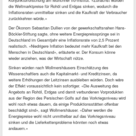
Konjunkturforschung am Münchner Ifo-Institut. «Zunächst würden
die Weltmarktpreise für Rohöl und Erdgas sinken, wodurch die
Inflationsraten unmittelbar sinken und die Kaufkraft der Verbraucher
zurückkehren würde.»
Der Ökonom Sebastian Dullien von der gewerkschaftsnahen Hans-
Böckler-Stiftung sagte, ohne weitere Energiepreissprünge sei in
Deutschland im Gesamtjahr eine Inflationsrate von 2,5 Prozent
realistisch. «Niedrigere Inflation bedeutet mehr Kaufkraft bei den
Menschen in Deutschland», erläuterte er. Der Konsum könne
wieder anziehen, was der Wirtschaft nütze.
Sinken würden nach Wollmershäusers Einschätzung des
Wissenschaftlers auch die Kapitalmarkt- und Kreditzinsen, da
weitere Erhöhungen der Leitzinsen ausbleiben würden. Doch wäre
der Effekt voraussichtlich kein sofortiger. «Die Ausweitung des
Angebots an Rohöl, Erdgas und damit verbundenen Vorprodukten
aus der Region des Persischen Golfs auf das Vorkriegsniveau wird
wohl noch etwas dauern, da einige Produktionsstätten offenbar
beschädigt sind», sagt Wollmershäuser. «Daher werden die
Energiepreise wohl nicht unmittelbar auf das Vorkriegsniveau
sinken und die Lieferkettenprobleme könnten noch etwas
andauern.»