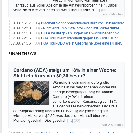
Polizei in der Nähe von Turin sein
Fahrzeug aus voller Absicht in die Amateursportler hinein. Dabei
verletzte er vier von ihnen schwer. Einer musste in
[…]
(00)
vor 7 Minuten
08.08. 15:37 |
(05)
Blackout stoppt Apnoetaucher kurz vor Tiefenrekord
08.08. 12:40 |
(00)
«Nicht erträumt»: Wellbrock holt mit Staffel drittes EM-Gold
08.08. 11:00 |
(00)
UEFA bestätigt Zahlungen an Ex-Mitarbeiterin von Infantino
07.08. 22:05 |
(00)
PGA Tour bleibt standhaft gegen LIV Golf Fusion in einem sich wandelnden Sportumfeld
07.08. 21:06 |
(00)
PGA Tour-CEO weist Gespräche über eine Fusion mit LIV Golf zurück und bekräftigt die Wettbewerbslandschaft
FINANZNEWS
Cardano (ADA) steigt um 18% in einer Woche:
Steht ein Kurs von $0,30 bevor?
Während Bitcoin und andere große
Altcoins in der vergangenen Woche nur
geringe Bewegungen zeigten, konnte
Cardano (ADA) mit einem
bemerkenswerten Kursanstieg von 18%
aus der Masse hervorstechen. Der Preis
der Kryptowährung überschritt kurzzeitig die psychologisch
wichtige Marke von $0,20, was das erste Mal seit über zwei
Monaten geschah. Dies geschah
[…]
(00)
vor 2 Stunden