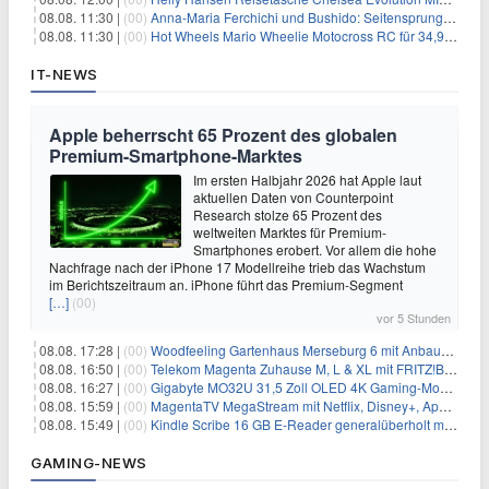
08.08. 11:30 |
(00)
Anna-Maria Ferchichi und Bushido: Seitensprung wäre kein Trennungsgrund
08.08. 11:30 |
(00)
Hot Wheels Mario Wheelie Motocross RC für 34,99€
IT-NEWS
Apple beherrscht 65 Prozent des globalen
Premium-Smartphone-Marktes
Im ersten Halbjahr 2026 hat Apple laut
aktuellen Daten von Counterpoint
Research stolze 65 Prozent des
weltweiten Marktes für Premium-
Smartphones erobert. Vor allem die hohe
Nachfrage nach der iPhone 17 Modellreihe trieb das Wachstum
im Berichtszeitraum an. iPhone führt das Premium-Segment
[…]
(00)
vor 5 Stunden
08.08. 17:28 |
(00)
Woodfeeling Gartenhaus Merseburg 6 mit Anbaudach für 1.048€
08.08. 16:50 |
(00)
Telekom Magenta Zuhause M, L & XL mit FRITZ!Box 7690 für 1€ und 220€ Bonus (effektiv ab 19,74€/Monat)
08.08. 16:27 |
(00)
Gigabyte MO32U 31,5 Zoll OLED 4K Gaming-Monitor für 549€
08.08. 15:59 |
(00)
MagentaTV MegaStream mit Netflix, Disney+, Apple TV+ & RTL+ für 30€/Monat (effektiv 20,83€/Monat)
08.08. 15:49 |
(00)
Kindle Scribe 16 GB E-Reader generalüberholt mit Eingabestift für 197,99€
GAMING-NEWS