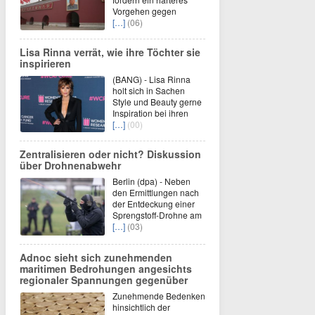
Vorgehen gegen
[…]
(06)
Lisa Rinna verrät, wie ihre Töchter sie
inspirieren
(BANG) - Lisa Rinna
holt sich in Sachen
Style und Beauty gerne
Inspiration bei ihren
[…]
(00)
Zentralisieren oder nicht? Diskussion
über Drohnenabwehr
Berlin (dpa) - Neben
den Ermittlungen nach
der Entdeckung einer
Sprengstoff-Drohne am
[…]
(03)
Adnoc sieht sich zunehmenden
maritimen Bedrohungen angesichts
regionaler Spannungen gegenüber
Zunehmende Bedenken
hinsichtlich der