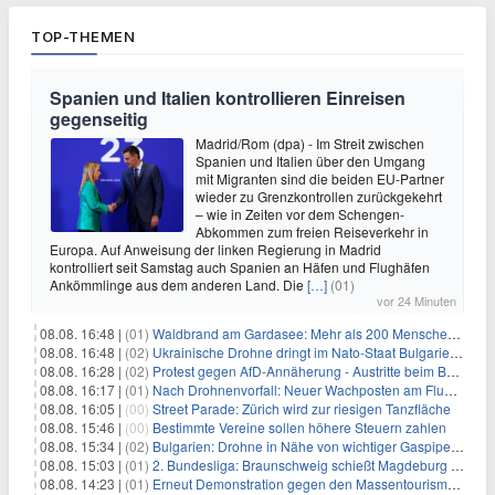
TOP-THEMEN
Spanien und Italien kontrollieren Einreisen
gegenseitig
Madrid/Rom (dpa) - Im Streit zwischen
Spanien und Italien über den Umgang
mit Migranten sind die beiden EU-Partner
wieder zu Grenzkontrollen zurückgekehrt
– wie in Zeiten vor dem Schengen-
Abkommen zum freien Reiseverkehr in
Europa. Auf Anweisung der linken Regierung in Madrid
kontrolliert seit Samstag auch Spanien an Häfen und Flughäfen
Ankömmlinge aus dem anderen Land. Die
[…]
(01)
vor 24 Minuten
08.08. 16:48 |
(01)
Waldbrand am Gardasee: Mehr als 200 Menschen evakuiert
08.08. 16:48 |
(02)
Ukrainische Drohne dringt im Nato-Staat Bulgarien ein
08.08. 16:28 |
(02)
Protest gegen AfD-Annäherung - Austritte beim BSW Sachsen-Anhalt
08.08. 16:17 |
(01)
Nach Drohnenvorfall: Neuer Wachposten am Flughafen
08.08. 16:05 |
(00)
Street Parade: Zürich wird zur riesigen Tanzfläche
08.08. 15:46 |
(00)
Bestimmte Vereine sollen höhere Steuern zahlen
08.08. 15:34 |
(02)
Bulgarien: Drohne in Nähe von wichtiger Gaspipeline explodiert
08.08. 15:03 |
(01)
2. Bundesliga: Braunschweig schießt Magdeburg ab
08.08. 14:23 |
(01)
Erneut Demonstration gegen den Massentourismus auf Mallorca