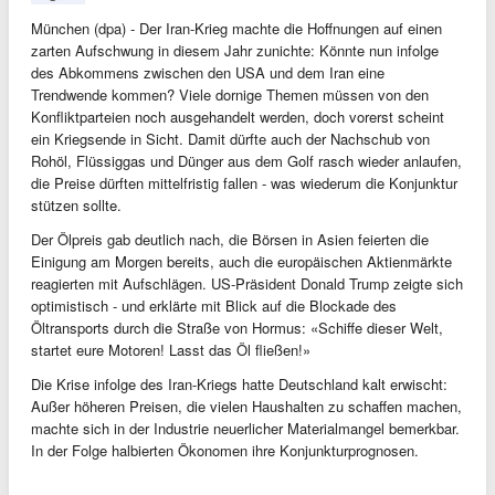
München (dpa) - Der Iran-Krieg machte die Hoffnungen auf einen
zarten Aufschwung in diesem Jahr zunichte: Könnte nun infolge
des Abkommens zwischen den USA und dem Iran eine
Trendwende kommen? Viele dornige Themen müssen von den
Konfliktparteien noch ausgehandelt werden, doch vorerst scheint
ein Kriegsende in Sicht. Damit dürfte auch der Nachschub von
Rohöl, Flüssiggas und Dünger aus dem Golf rasch wieder anlaufen,
die Preise dürften mittelfristig fallen - was wiederum die Konjunktur
stützen sollte.
Der Ölpreis gab deutlich nach, die Börsen in Asien feierten die
Einigung am Morgen bereits, auch die europäischen Aktienmärkte
reagierten mit Aufschlägen. US-Präsident Donald Trump zeigte sich
optimistisch - und erklärte mit Blick auf die Blockade des
Öltransports durch die Straße von Hormus: «Schiffe dieser Welt,
startet eure Motoren! Lasst das Öl fließen!»
Die Krise infolge des Iran-Kriegs hatte Deutschland kalt erwischt:
Außer höheren Preisen, die vielen Haushalten zu schaffen machen,
machte sich in der Industrie neuerlicher Materialmangel bemerkbar.
In der Folge halbierten Ökonomen ihre Konjunkturprognosen.