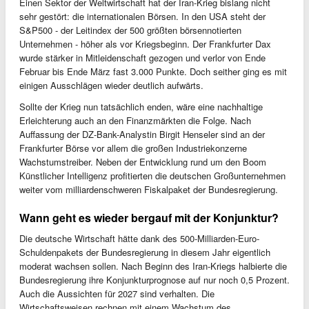
Einen Sektor der Weltwirtschaft hat der Iran-Krieg bislang nicht
sehr gestört: die internationalen Börsen. In den USA steht der
S&P500 - der Leitindex der 500 größten börsennotierten
Unternehmen - höher als vor Kriegsbeginn. Der Frankfurter Dax
wurde stärker in Mitleidenschaft gezogen und verlor von Ende
Februar bis Ende März fast 3.000 Punkte. Doch seither ging es mit
einigen Ausschlägen wieder deutlich aufwärts.
Sollte der Krieg nun tatsächlich enden, wäre eine nachhaltige
Erleichterung auch an den Finanzmärkten die Folge. Nach
Auffassung der DZ-Bank-Analystin Birgit Henseler sind an der
Frankfurter Börse vor allem die großen Industriekonzerne
Wachstumstreiber. Neben der Entwicklung rund um den Boom
Künstlicher Intelligenz profitierten die deutschen Großunternehmen
weiter vom milliardenschweren Fiskalpaket der Bundesregierung.
Wann geht es wieder bergauf mit der Konjunktur?
Die deutsche Wirtschaft hätte dank des 500-Milliarden-Euro-
Schuldenpakets der Bundesregierung in diesem Jahr eigentlich
moderat wachsen sollen. Nach Beginn des Iran-Kriegs halbierte die
Bundesregierung ihre Konjunkturprognose auf nur noch 0,5 Prozent.
Auch die Aussichten für 2027 sind verhalten. Die
Wirtschaftsweisen rechnen mit einem Wachstum des