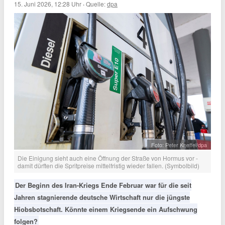
15. Juni 2026, 12:28 Uhr
·
Quelle:
dpa
Foto: Peter Kneffel/dpa
Die Einigung sieht auch eine Öffnung der Straße von Hormus vor -
damit dürften die Spritpreise mittelfristig wieder fallen. (Symbolbild)
Der Beginn des Iran-Kriegs Ende Februar war für die seit
Jahren stagnierende deutsche Wirtschaft nur die jüngste
Hiobsbotschaft. Könnte einem Kriegsende ein Aufschwung
folgen?