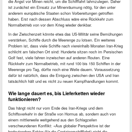
die Angst vor Minen reicht, um die Schifffahrt lahmzulegen. Daher
ist zunächst ein Einsatz zur Minenräumung nötig, für den unter
anderem europäische Staaten schon Vorbereitungen getroffen
haben. Erst nach dessen Abschluss wäre eine Rückkehr zum
Normalbetrieb von vor dem Krieg wieder denkbar.
In der Zwischenzeit könnte etwa das US-Militär seine Bemühungen
verstärken, Schiffe durch die Meerenge zu lotsen. Ein weiteres
Problem ist, dass viele Schiffe nach viereinhalb Monaten Iran-Krieg
schlicht am falschen Ort sind: Hunderte sitzen noch im Persischen
Golf fest, viele fahren inzwischen auf anderen Routen. Eine
Rückkehr zum Normalbetrieb, mit rund 100 bis 150 Schiffen in der
Meerenge pro Tag, dürfte noch eine Weile dauern. Voraussetzung
dafür ist natürlich, dass die Einigung zwischen den USA und Iran
tatsächlich hält und es nicht zu neuen Kampfhandlungen kommt.
Wie lange dauert es, bis Lieferketten wieder
funktionieren?
Das hängt nicht nur vom Ende des Iran-Kriegs und dem
Schiffsverkehr in der Straße von Hormus ab, sondern auch von
einem mittlerweile weitgehend aus den Schlagzeilen
verschwundenen Konflikt: «Aus globaler Perspektive ist der
bedeutendere Faktor (für die Containerschifffahrt) nicht die