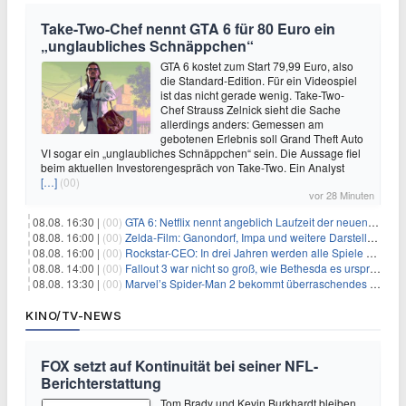
Take-Two-Chef nennt GTA 6 für 80 Euro ein
„unglaubliches Schnäppchen“
GTA 6 kostet zum Start 79,99 Euro, also
die Standard-Edition. Für ein Videospiel
ist das nicht gerade wenig. Take-Two-
Chef Strauss Zelnick sieht die Sache
allerdings anders: Gemessen am
gebotenen Erlebnis soll Grand Theft Auto
VI sogar ein „unglaubliches Schnäppchen“ sein. Die Aussage fiel
beim aktuellen Investorengespräch von Take-Two. Ein Analyst
[…]
(00)
vor 28 Minuten
08.08. 16:30 |
(00)
GTA 6: Netflix nennt angeblich Laufzeit der neuen Gameplay-Präsentation
08.08. 16:00 |
(00)
Zelda-Film: Ganondorf, Impa und weitere Darsteller sollen feststehen
08.08. 16:00 |
(00)
Rockstar-CEO: In drei Jahren werden alle Spiele gestreamt
08.08. 14:00 |
(00)
Fallout 3 war nicht so groß, wie Bethesda es ursprünglich wollte
08.08. 13:30 |
(00)
Marvel’s Spider-Man 2 bekommt überraschendes PS5-Update mit gewünschter Komfortfunktion
KINO/TV-NEWS
FOX setzt auf Kontinuität bei seiner NFL-
Berichterstattung
Tom Brady und Kevin Burkhardt bleiben