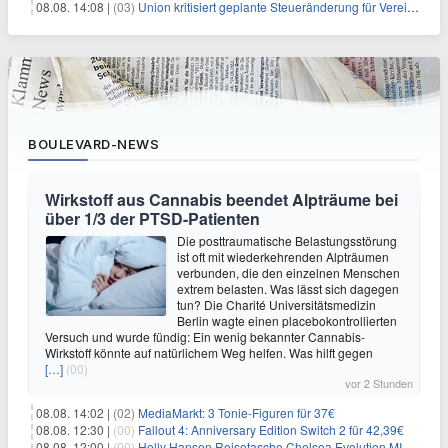
08.08. 14:08 |
(03)
Union kritisiert geplante Steueränderung für Vereine
BOULEVARD-NEWS
Wirkstoff aus Cannabis beendet Alpträume bei
über 1/3 der PTSD-Patienten
Die posttraumatische Belastungsstörung
ist oft mit wiederkehrenden Alpträumen
verbunden, die den einzelnen Menschen
extrem belasten. Was lässt sich dagegen
tun? Die Charité Universitätsmedizin
Berlin wagte einen placebokontrollierten
Versuch und wurde fündig: Ein wenig bekannter Cannabis-
Wirkstoff könnte auf natürlichem Weg helfen. Was hilft gegen
[…]
(00)
vor 2 Stunden
08.08. 14:02 |
(02)
MediaMarkt: 3 Tonie-Figuren für 37€
08.08. 12:30 |
(00)
Fallout 4: Anniversary Edition Switch 2 für 42,39€
08.08. 12:00 |
(00)
Helly Hansen Reisetasche Chelsea Evolution MID 54L für 29,99€