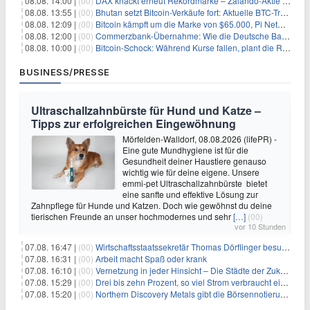
08.08. 14:00 |
(00)
DAX knackt erneut Rekordmarke – Zalando-Aktie crasht nach Quartalszahlen
08.08. 13:55 |
(00)
Bhutan setzt Bitcoin-Verkäufe fort: Aktuelle BTC-Transaktionen
08.08. 12:09 |
(00)
Bitcoin kämpft um die Marke von $65.000, Pi Network gewinnt an Unterstützung
08.08. 12:00 |
(00)
Commerzbank-Übernahme: Wie die Deutsche Bank im Schatten zum großen Gewinner wird
08.08. 10:00 |
(00)
Bitcoin-Schock: Während Kurse fallen, plant die Regierung die Steuer-Bombe
BUSINESS/PRESSE
Ultraschallzahnbürste für Hund und Katze –
Tipps zur erfolgreichen Eingewöhnung
Mörfelden-Walldorf, 08.08.2026 (lifePR) -
Eine gute Mundhygiene ist für die
Gesundheit deiner Haustiere genauso
wichtig wie für deine eigene. Unsere
emmi-pet Ultraschallzahnbürste bietet
eine sanfte und effektive Lösung zur
Zahnpflege für Hunde und Katzen. Doch wie gewöhnst du deine
tierischen Freunde an unser hochmodernes und sehr
[…]
(00)
vor 10 Stunden
07.08. 16:47 |
(00)
Wirtschaftsstaatssekretär Thomas Dörflinger besucht Handwerksbetrieb im Kammerbezirk Freiburg
07.08. 16:31 |
(00)
Arbeit macht Spaß oder krank
07.08. 16:10 |
(00)
Vernetzung in jeder Hinsicht – Die Städte der Zukunft sind grün-blau
07.08. 15:29 |
(00)
Drei bis zehn Prozent, so viel Strom verbraucht ein Aufzug im Gebäude
07.08. 15:20 |
(00)
Northern Discovery Metals gibt die Börsennotierung an der Frankfurter Wertpapierbörse bekannt