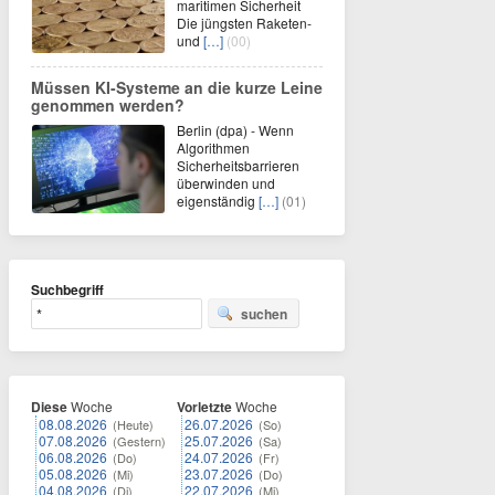
maritimen Sicherheit
Die jüngsten Raketen-
und
[…]
(00)
Müssen KI-Systeme an die kurze Leine
genommen werden?
Berlin (dpa) - Wenn
Algorithmen
Sicherheitsbarrieren
überwinden und
eigenständig
[…]
(01)
Suchbegriff
suchen
Diese
Woche
Vorletzte
Woche
08.08.2026
26.07.2026
(Heute)
(So)
07.08.2026
25.07.2026
(Gestern)
(Sa)
06.08.2026
24.07.2026
(Do)
(Fr)
05.08.2026
23.07.2026
(Mi)
(Do)
04.08.2026
22.07.2026
(Di)
(Mi)