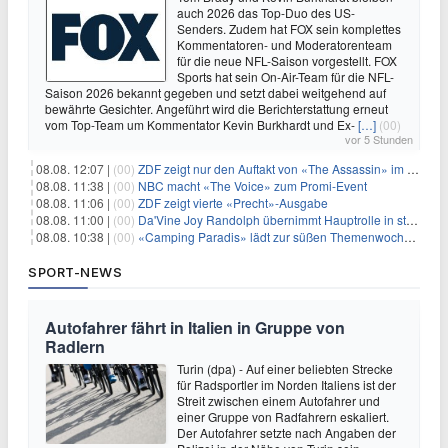
auch 2026 das Top-Duo des US-
Senders. Zudem hat FOX sein komplettes
Kommentatoren- und Moderatorenteam
für die neue NFL-Saison vorgestellt. FOX
Sports hat sein On-Air-Team für die NFL-
Saison 2026 bekannt gegeben und setzt dabei weitgehend auf
bewährte Gesichter. Angeführt wird die Berichterstattung erneut
vom Top-Team um Kommentator Kevin Burkhardt und Ex-
[…]
(00)
vor 5 Stunden
08.08. 12:07 |
(00)
ZDF zeigt nur den Auftakt von «The Assassin» im Fernsehen
08.08. 11:38 |
(00)
NBC macht «The Voice» zum Promi-Event
08.08. 11:06 |
(00)
ZDF zeigt vierte «Precht»-Ausgabe
08.08. 11:00 |
(00)
Da'Vine Joy Randolph übernimmt Hauptrolle in starbesetzter schwarzer Komödie
08.08. 10:38 |
(00)
«Camping Paradis» lädt zur süßen Themenwoche ein
SPORT-NEWS
Autofahrer fährt in Italien in Gruppe von
Radlern
Turin (dpa) - Auf einer beliebten Strecke
für Radsportler im Norden Italiens ist der
Streit zwischen einem Autofahrer und
einer Gruppe von Radfahrern eskaliert.
Der Autofahrer setzte nach Angaben der