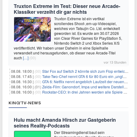
Truxton Extreme im Test: Dieser neue Arcade-
Klassiker verzeiht dir gar nichts
Truxton Extreme ist ein vertikal
scrollendes Shoot-‚em-up-Videospiel,
welches von Tatsujin Co. Ltd. entwickelt
geworden ist. Es wurde am 30.07.2026
von Clear River Games für PlayStation 5,
Nintendo Switch 2 und Xbox Series X/S
veröffentlicht. Wir haben unser Daheim in eine Spielhalle
verwandelt und herausgefunden, ob dieser neue Arcade-Titel
auch
[…]
(00)
vor 13 Stunden
08.08. 18:00 |
(00)
Star Fox auf Switch 2 könnte sich zum Flop entwickeln
08.08. 17:45 |
(00)
Take-Two-Chef nennt GTA 6 für 80 Euro ein „unglaubliches Schnäppchen“
08.08. 16:30 |
(00)
GTA 6: Netflix nennt angeblich Laufzeit der neuen Gameplay-Präsentation
08.08. 16:00 |
(01)
Zelda-Film: Ganondorf, Impa und weitere Darsteller sollen feststehen
08.08. 16:00 |
(00)
Rockstar-CEO: In drei Jahren werden alle Spiele gestreamt
KINO/TV-NEWS
Hulu macht Amanda Hirsch zur Gastgeberin
seines Reality-Podcasts
Der Streamingdienst baut sein