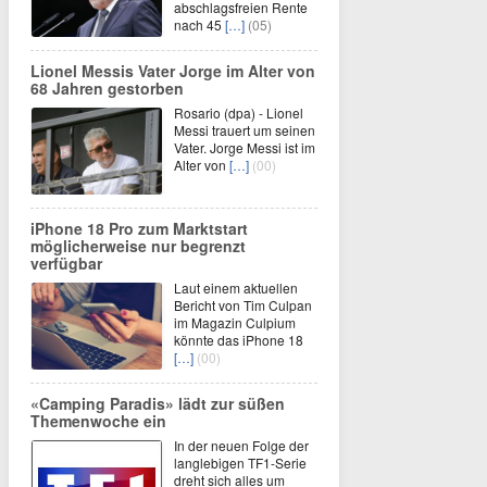
abschlagsfreien Rente
nach 45
[…]
(05)
Lionel Messis Vater Jorge im Alter von
68 Jahren gestorben
Rosario (dpa) - Lionel
Messi trauert um seinen
Vater. Jorge Messi ist im
Alter von
[…]
(00)
iPhone 18 Pro zum Marktstart
möglicherweise nur begrenzt
verfügbar
Laut einem aktuellen
Bericht von Tim Culpan
im Magazin Culpium
könnte das iPhone 18
[…]
(00)
«Camping Paradis» lädt zur süßen
Themenwoche ein
In der neuen Folge der
langlebigen TF1-Serie
dreht sich alles um