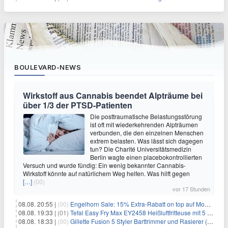
BOULEVARD-NEWS
Wirkstoff aus Cannabis beendet Alpträume bei
über 1/3 der PTSD-Patienten
Die posttraumatische Belastungsstörung
ist oft mit wiederkehrenden Alpträumen
verbunden, die den einzelnen Menschen
extrem belasten. Was lässt sich dagegen
tun? Die Charité Universitätsmedizin
Berlin wagte einen placebokontrollierten
Versuch und wurde fündig: Ein wenig bekannter Cannabis-
Wirkstoff könnte auf natürlichem Weg helfen. Was hilft gegen
[…]
(00)
vor 17 Stunden
08.08. 20:55 |
(00)
Engelhorn Sale: 15% Extra-Rabatt on top auf Mode- und Sport-Artikel
08.08. 19:33 |
(01)
Tefal Easy Fry Max EY2458 Heißluftfritteuse mit 5 Litern für 64,99€
08.08. 18:33 |
(00)
Gillette Fusion 5 Styler Barttrimmer und Rasierer (All in One) für 16€