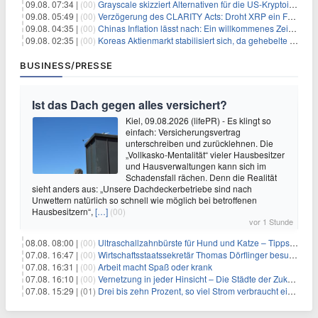
09.08. 07:34 |
(00)
Grayscale skizziert Alternativen für die US-Kryptoindustrie ohne CLARITY Act
09.08. 05:49 |
(00)
Verzögerung des CLARITY Acts: Droht XRP ein Fall unter die $1-Marke?
09.08. 04:35 |
(00)
Chinas Inflation lässt nach: Ein willkommenes Zeichen für Investoren angesichts der Folgen des Öl-Schocks
09.08. 02:35 |
(00)
Koreas Aktienmarkt stabilisiert sich, da gehebelte Positionen abgebaut werden
BUSINESS/PRESSE
Ist das Dach gegen alles versichert?
Kiel, 09.08.2026 (lifePR) - Es klingt so
einfach: Versicherungsvertrag
unterschreiben und zurücklehnen. Die
„Vollkasko-Mentalität“ vieler Hausbesitzer
und Hausverwaltungen kann sich im
Schadensfall rächen. Denn die Realität
sieht anders aus: „Unsere Dachdeckerbetriebe sind nach
Unwettern natürlich so schnell wie möglich bei betroffenen
Hausbesitzern“,
[…]
(00)
vor 1 Stunde
08.08. 08:00 |
(00)
Ultraschallzahnbürste für Hund und Katze – Tipps zur erfolgreichen Eingewöhnung
07.08. 16:47 |
(00)
Wirtschaftsstaatssekretär Thomas Dörflinger besucht Handwerksbetrieb im Kammerbezirk Freiburg
07.08. 16:31 |
(00)
Arbeit macht Spaß oder krank
07.08. 16:10 |
(00)
Vernetzung in jeder Hinsicht – Die Städte der Zukunft sind grün-blau
07.08. 15:29 |
(01)
Drei bis zehn Prozent, so viel Strom verbraucht ein Aufzug im Gebäude