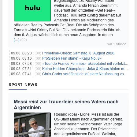
Begleitangebot zu Reality-Formaten
weiter aus. Amanda Hirsch übernimmt
dauerhaft den offiziellen «Get Real»-
Podcast. Hulu setzt künftig dauerhaft auf
Amanda Hirsch als Moderatorin des
offiziellen Reality-Podcasts Get Real. Die als Schöpferin des
Formats «Not Skinny But Not Fat» bekannte Podcasterin führt ab
dem 6. August wöchentlich durch neue Ausgaben, in denen
[…]
(00)
vor 1 Stunde
09.08. 08:23 |
(00)
Primetime-Check: Samstag, 8. August 2026
09.08. 08:16 |
(00)
ProSieben Fun startet «Kaiju No. 8»
09.08. 07:58 |
(00)
«Tour de France Femmes» akzeptabel mit vorletzter Etappe
09.08. 07:51 |
(00)
Keine Hidden Champions: Joko & Klaas hinten mit Best-Of
09.08. 07:41 |
(00)
Chris Carter veröffentlicht düstere Neufassung von «Akte X: Jenseits der Wahrheit»
SPORT-NEWS
Messi reist zur Trauerfeier seines Vaters nach
Argentinien
Rosario (dpa) - Lionel Messi ist aus der
US-Stadt Miami nach Argentinien gereist,
um von seinem verstorbenen Vater Jorge
Abschied zu nehmen. Der Privatjet mit
dem argentinischen Fußball-Weltstar,