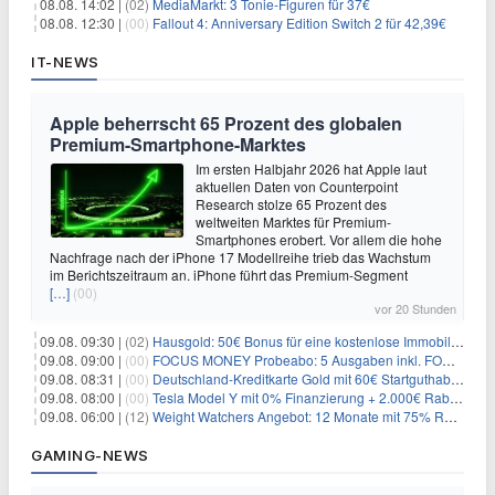
08.08. 14:02 |
(02)
MediaMarkt: 3 Tonie-Figuren für 37€
08.08. 12:30 |
(00)
Fallout 4: Anniversary Edition Switch 2 für 42,39€
IT-NEWS
Apple beherrscht 65 Prozent des globalen
Premium-Smartphone-Marktes
Im ersten Halbjahr 2026 hat Apple laut
aktuellen Daten von Counterpoint
Research stolze 65 Prozent des
weltweiten Marktes für Premium-
Smartphones erobert. Vor allem die hohe
Nachfrage nach der iPhone 17 Modellreihe trieb das Wachstum
im Berichtszeitraum an. iPhone führt das Premium-Segment
[…]
(00)
vor 20 Stunden
09.08. 09:30 |
(02)
Hausgold: 50€ Bonus für eine kostenlose Immobilienbewertung
09.08. 09:00 |
(00)
FOCUS MONEY Probeabo: 5 Ausgaben inkl. FOCUS+ Zugang für 5€
09.08. 08:31 |
(00)
Deutschland-Kreditkarte Gold mit 60€ Startguthaben (45€ Gewinn)
09.08. 08:00 |
(00)
Tesla Model Y mit 0% Finanzierung + 2.000€ Rabatt für 38.970€
09.08. 06:00 |
(12)
Weight Watchers Angebot: 12 Monate mit 75% Rabatt ab 6,25€/Monat
GAMING-NEWS