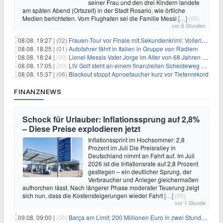
seiner Frau und den drei Kindern landete
am späten Abend (Ortszeit) in der Stadt Rosario, wie örtliche
Medien berichteten. Vom Flughafen sei die Familie Messi
[…]
(00)
vor 6 Stunden
08.08. 19:27 |
(02)
Frauen-Tour vor Finale mit Sekundenkrimi: Vollering in Gelb
08.08. 18:25 |
(01)
Autofahrer fährt in Italien in Gruppe von Radlern
08.08. 18:24 |
(00)
Lionel Messis Vater Jorge im Alter von 68 Jahren gestorben
08.08. 17:05 |
(00)
LIV Golf steht an einem finanziellen Scheideweg auf der Suche nach neuen Investitionen
08.08. 15:37 |
(06)
Blackout stoppt Apnoetaucher kurz vor Tiefenrekord
FINANZNEWS
Schock für Urlauber: Inflationssprung auf 2,8%
– Diese Preise explodieren jetzt
Inflationssprint im Hochsommer: 2,8
Prozent im Juli Die Preisralley in
Deutschland nimmt an Fahrt auf. Im Juli
2026 ist die Inflationsrate auf 2,8 Prozent
gestiegen – ein deutlicher Sprung, der
Verbraucher und Anleger gleichermaßen
aufhorchen lässt. Nach längerer Phase moderater Teuerung zeigt
sich nun, dass die Kostensteigerungen wieder Fahrt
[…]
(00)
vor 1 Stunde
09.08. 09:00 |
(00)
Barça am Limit: 200 Millionen Euro in zwei Stunden – warum dieser Schuldentrip hochgefährlich wird