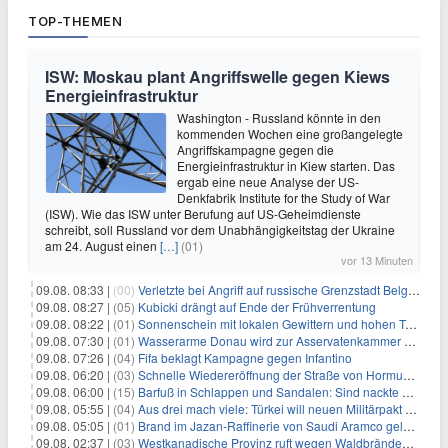
TOP-THEMEN
ISW: Moskau plant Angriffswelle gegen Kiews
Energieinfrastruktur
Washington - Russland könnte in den
kommenden Wochen eine großangelegte
Angriffskampagne gegen die
Energieinfrastruktur in Kiew starten. Das
ergab eine neue Analyse der US-
Denkfabrik Institute for the Study of War
(ISW). Wie das ISW unter Berufung auf US-Geheimdienste
schreibt, soll Russland vor dem Unabhängigkeitstag der Ukraine
am 24. August einen
[…]
(01)
vor 13 Minuten
09.08. 08:33 |
(00)
Verletzte bei Angriff auf russische Grenzstadt Belgorod
09.08. 08:27 |
(05)
Kubicki drängt auf Ende der Frühverrentung
09.08. 08:22 |
(01)
Sonnenschein mit lokalen Gewittern und hohen Temperaturen
09.08. 07:30 |
(01)
Wasserarme Donau wird zur Asservatenkammer der Geschichte
09.08. 07:26 |
(04)
Fifa beklagt Kampagne gegen Infantino
09.08. 06:20 |
(03)
Schnelle Wiedereröffnung der Straße von Hormus ungewiss
09.08. 06:00 |
(15)
Barfuß in Schlappen und Sandalen: Sind nackte Füße eklig?
09.08. 05:55 |
(04)
Aus drei mach viele: Türkei will neuen Militärpakt erweitern
09.08. 05:05 |
(01)
Brand im Jazan-Raffinerie von Saudi Aramco gelöscht: Auswirkungen auf die Energiemärkte
09.08. 02:37 |
(03)
Westkanadische Provinz ruft wegen Waldbränden Notstand aus