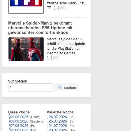
französische Backkunst.
TF1
[…]
(00)
Marvel’s Spider-Man 2 bekommt
überraschendes PS5-Update mit
gewünschter Komfortfunktion
Marvel’s Spider-Man 2
erhält ein neues Update
für die PlayStation 5.
Insomniac Games
[…]
(00)
Suchbegriff
suchen
Diese
Woche
Vorletzte
Woche
09.08.2026
26.07.2026
(Heute)
(So)
08.08.2026
25.07.2026
(Gestern)
(Sa)
07.08.2026
24.07.2026
(Fr)
(Fr)
06.08.2026
23.07.2026
(Do)
(Do)