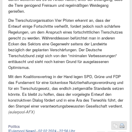
die Tiere genügend Freiraum und regelmäßigen Weidegang
genießen.
Die Tierschutzorganisation Vier Pfoten erkennt an, dass der
Entwurf einige Fortschritte verheißt, fordert jedoch noch schärfere
Regelungen, um dem Anspruch eines fortschrittlichen Tierschutzes
gerecht zu werden. Währenddessen befürchtet man in anderen
Ecken des Sektors eine Gegenwehr seitens der Landwirte
bezüglich der geplanten Verschärfungen. Der Deutsche
Tierschutzbund zeigt sich von den "minimalen Verbesserungen"
enttäuscht und sieht noch keinen Grund für ausgelassenen
Optimismus.
Mit dem Koalitionsvertrag in der Hand legen SPD, Grüne und FDP
das Fundament für eine lückenlose Nutztierhaltungsverordnung und
für ein Tierschutzgesetz, das endlich zeitgemäße Standards setzen
könnte. Es bleibt zu hoffen, dass der vorgelegte Entwurf den
konstruktiven Dialog fördert und in eine Ära des Tierwohls führt, der
den Stempel einer verantwortungsbewussten Gesellschaft verdient.
(eulerpool-AFX)
Politics
[Eulerpool News]
·
02.02.2024
·
22:56 Uhr