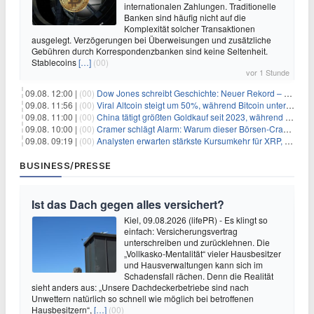
internationalen Zahlungen. Traditionelle
Banken sind häufig nicht auf die
Komplexität solcher Transaktionen
ausgelegt. Verzögerungen bei Überweisungen und zusätzliche
Gebühren durch Korrespondenzbanken sind keine Seltenheit.
Stablecoins
[…]
(00)
vor 1 Stunde
09.08. 12:00 |
(00)
Dow Jones schreibt Geschichte: Neuer Rekord – und Amazon knackt die nächste Billionen-Marke
09.08. 11:56 |
(00)
Viral Altcoin steigt um 50%, während Bitcoin unter $65.000 fällt
09.08. 11:00 |
(00)
China tätigt größten Goldkauf seit 2023, während Goldpreis um 8% steigt
09.08. 10:00 |
(00)
Cramer schlägt Alarm: Warum dieser Börsen-Crash die beste Einstiegschance seit Monaten ist
09.08. 09:19 |
(00)
Analysten erwarten stärkste Kursumkehr für XRP, während Polymarket skeptisch bleibt
BUSINESS/PRESSE
Ist das Dach gegen alles versichert?
Kiel, 09.08.2026 (lifePR) - Es klingt so
einfach: Versicherungsvertrag
unterschreiben und zurücklehnen. Die
„Vollkasko-Mentalität“ vieler Hausbesitzer
und Hausverwaltungen kann sich im
Schadensfall rächen. Denn die Realität
sieht anders aus: „Unsere Dachdeckerbetriebe sind nach
Unwettern natürlich so schnell wie möglich bei betroffenen
Hausbesitzern“,
[…]
(00)