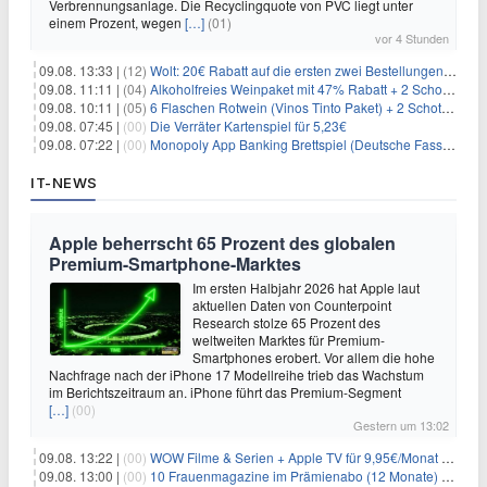
Verbrennungsanlage. Die Recyclingquote von PVC liegt unter
einem Prozent, wegen
[…]
(01)
vor 4 Stunden
09.08. 13:33 |
(12)
Wolt: 20€ Rabatt auf die ersten zwei Bestellungen für Neukunden
09.08. 11:11 |
(04)
Alkoholfreies Weinpaket mit 47% Rabatt + 2 Schott Zwiesel Gläser GRATIS für 29,99€
09.08. 10:11 |
(05)
6 Flaschen Rotwein (Vinos Tinto Paket) + 2 Schott Zwiesel Gläser für 25,99€ inkl. Versand
09.08. 07:45 |
(00)
Die Verräter Kartenspiel für 5,23€
09.08. 07:22 |
(00)
Monopoly App Banking Brettspiel (Deutsche Fassung) für 9,84€
IT-NEWS
Apple beherrscht 65 Prozent des globalen
Premium-Smartphone-Marktes
Im ersten Halbjahr 2026 hat Apple laut
aktuellen Daten von Counterpoint
Research stolze 65 Prozent des
weltweiten Marktes für Premium-
Smartphones erobert. Vor allem die hohe
Nachfrage nach der iPhone 17 Modellreihe trieb das Wachstum
im Berichtszeitraum an. iPhone führt das Premium-Segment
[…]
(00)
Gestern um 13:02
09.08. 13:22 |
(00)
WOW Filme & Serien + Apple TV für 9,95€/Monat // Alles von WOW (Filme, Serien, Live-Sport) für 34,97€/Monat
09.08. 13:00 |
(00)
10 Frauenmagazine im Prämienabo (12 Monate) mit Prämien bis zu 225€