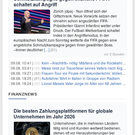
schaltet auf Angriff
Zürich (dpa) - Nun öffnet sich der
Giftschrank. Neue Vorwürfe setzen den
ohnehin schon angezählten FIFA-
Präsidenten Gianni Infantino weiter unter
Druck. Der Fußball-Weltverband schaltet
indes in den Angriffsmodus. In der
europäischen Nacht zum Sonntag wetterte die FIFA gegen eine
angebliche Schmutzkampagne gegen ihren gewählten Boss.
«Immer deutlicher
[…]
(01)
vor 2 Stunden
09.08. 10:41 |
(00)
Kein «Arschtritt» nötig: Märtens und die Rückkehr nach Paris
09.08. 03:41 |
(00)
Messi reist zur Trauerfeier seines Vaters nach Argentinien
08.08. 19:27 |
(02)
Frauen-Tour vor Finale mit Sekundenkrimi: Vollering in Gelb
08.08. 18:25 |
(01)
Autofahrer fährt in Italien in Gruppe von Radlern
08.08. 18:24 |
(00)
Lionel Messis Vater Jorge im Alter von 68 Jahren gestorben
FINANZNEWS
Die besten Zahlungsplattformen für globale
Unternehmen im Jahr 2026
Unternehmen, die in mehreren Ländern
tätig sind und Kunden weltweit bedienen,
stehen oft vor Herausforderungen bei