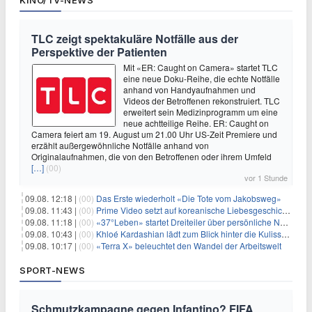
KINO/TV-NEWS
TLC zeigt spektakuläre Notfälle aus der
Perspektive der Patienten
Mit «ER: Caught on Camera» startet TLC
eine neue Doku-Reihe, die echte Notfälle
anhand von Handyaufnahmen und
Videos der Betroffenen rekonstruiert. TLC
erweitert sein Medizinprogramm um eine
neue achtteilige Reihe. ER: Caught on
Camera feiert am 19. August um 21.00 Uhr US-Zeit Premiere und
erzählt außergewöhnliche Notfälle anhand von
Originalaufnahmen, die von den Betroffenen oder ihrem Umfeld
[…]
(00)
vor 1 Stunde
09.08. 12:18 |
(00)
Das Erste wiederholt «Die Tote vom Jakobsweg»
09.08. 11:43 |
(00)
Prime Video setzt auf koreanische Liebesgeschichte
09.08. 11:18 |
(00)
«37°Leben» startet Dreiteiler über persönliche Neuanfänge
09.08. 10:43 |
(00)
Khloé Kardashian lädt zum Blick hinter die Kulissen ihres Freundeskreises
09.08. 10:17 |
(00)
«Terra X» beleuchtet den Wandel der Arbeitswelt
SPORT-NEWS
Schmutzkampagne gegen Infantino? FIFA