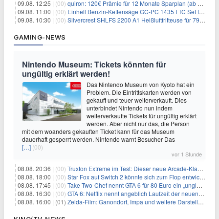
09.08. 12:25 |
(00)
quiron: 120€ Prämie für 12 Monate Sparplan (ab 100€/Monat)
09.08. 11:00 |
(00)
Einhell Benzin-Kettensäge GC-PC 1435 I TC Set für 99,99€
09.08. 10:30 |
(00)
Silvercrest SHLFS 2200 A1 Heißluftfritteuse für 79,99€ – Grill & Räucherfunktion
GAMING-NEWS
Nintendo Museum: Tickets könnten für
ungültig erklärt werden!
Das Nintendo Museum von Kyoto hat ein
Problem. Die Eintrittskarten werden von
gekauft und teuer weiterverkauft. Dies
unterbindet Nintendo nun indem
weiterverkaufte Tickets für ungültig erklärt
werden. Aber nicht nur das, die Person
mit dem woanders gekauften Ticket kann für das Museum
dauerhaft gesperrt werden. Nintendo warnt Besucher Das
[…]
(00)
vor 1 Stunde
08.08. 20:36 |
(00)
Truxton Extreme im Test: Dieser neue Arcade-Klassiker verzeiht dir gar nichts
08.08. 18:00 |
(00)
Star Fox auf Switch 2 könnte sich zum Flop entwickeln
08.08. 17:45 |
(00)
Take-Two-Chef nennt GTA 6 für 80 Euro ein „unglaubliches Schnäppchen“
08.08. 16:30 |
(00)
GTA 6: Netflix nennt angeblich Laufzeit der neuen Gameplay-Präsentation
08.08. 16:00 |
(01)
Zelda-Film: Ganondorf, Impa und weitere Darsteller sollen feststehen