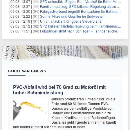
09.08. 13:07 |
(00)
SPD unterstützt Bilgers Boni-Vorstoß für Bahn-Manager
09.08. 12:37 |
(00)
Familiennachzug: SPD kritisiert Regelung als zu streng
09.08. 12:30 |
(04)
Fahrgastverband begrüßt Bonuspläne für Bahnmanager
09.08. 12:22 |
(01)
Sonne, Hitze und Gewitter im Südwesten
09.08. 12:18 |
(01)
Union attackiert Klingbeils Steuerpläne
09.08. 12:12 |
(02)
SPD kritisiert Härtefallregelung beim Familiennachzug als zu streng
09.08. 11:51 |
(06)
Fußgänger stirbt nach Schlägen - Fahnder suchen Autofahrer
BOULEVARD-NEWS
PVC-Abfall wird bei 70 Grad zu Motoröl mit
hoher Schmierleistung
Jährlich produzieren Firmen rund um die
Erde rund 60 Millionen Tonnen PVC.
Daraus werden vielfältige Produkte von
Rohren und Fensterrahmen bis hin zu
Kabeln, Kreditkarten und Bodenbelägen.
Das alles geht irgendwann einmal kaputt
und landet zumeist auf dem Müll oder in einer