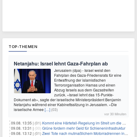
TOP-THEMEN
Netanjahu: Israel lehnt Gaza-Fahrplan ab
Jerusalem (dpa) - Israel weist den
Fahrplan des Gaza-Friedensrats für eine
Entwaffnung der islamistischen
Terrororganisation Hamas und einen
Abzug Israels aus dem Gazastreifen
zurück. «Israel lehnt das 15-Punkte-
Dokument ab», sagte der israelische Ministerpräsident Benjamin
Netanjahu während einer Kabinettssitzung in Jerusalem. «Die
israelische Armee
[…]
(03)
vor 30 Minuten
09.08. 13:35 |
(01)
Kommt eine Härtefall-Regelung im Streit um die Rente mit 63?
09.08. 13:31 |
(00)
Grüne fordern mehr Geld für Schieneninfrastruktur
09.08. 13:12 |
(01)
Zwei Tote nach mutmaßlichem Motorradrennen in Köln