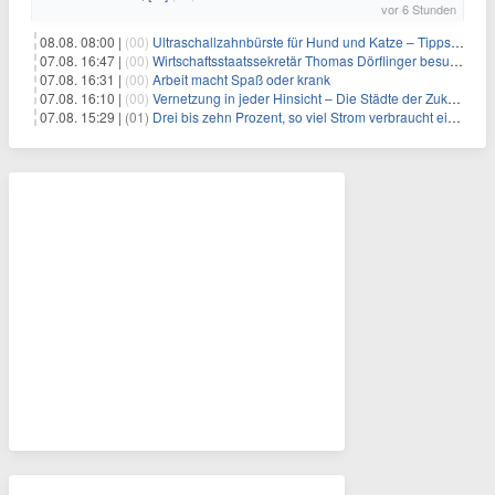
vor 6 Stunden
08.08. 08:00 |
(00)
Ultraschallzahnbürste für Hund und Katze – Tipps zur erfolgreichen Eingewöhnung
07.08. 16:47 |
(00)
Wirtschaftsstaatssekretär Thomas Dörflinger besucht Handwerksbetrieb im Kammerbezirk Freiburg
07.08. 16:31 |
(00)
Arbeit macht Spaß oder krank
07.08. 16:10 |
(00)
Vernetzung in jeder Hinsicht – Die Städte der Zukunft sind grün-blau
07.08. 15:29 |
(01)
Drei bis zehn Prozent, so viel Strom verbraucht ein Aufzug im Gebäude