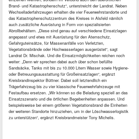
Brand- und Katastrophenschutz“, unterstreicht der Landrat. Neben
Wechselladerfahrzeugen erhalten die vier Feuerwehrstandorte und
das Katastrophenschutzzentrum des Kreises in Alsfeld nämlich
auch zusätzliche Ausrüstung in Form von spezialisierten
Abrollbehältern. „Diese sind genau auf verschiedene Einsatzlagen
angepasst und etwa mit Ausrüstung für den Atemschutz,
Gefahrguteinsätze, für Massenanfälle von Verletzten,
Vegetationsbrände oder Hochwasserlagen ausgerüstet“, sagt
Landrat Dr. Mischak. Und die Einsatzmöglichkeiten reichen noch
weiter: „Denn wir sprechen dabei auch über schon befüllte
Sandsäcke, Tanks mit bis zu 10.000 Litern Wasser sowie Hygiene-
oder Betreuungsausstattung für Großeinsatzlagen“, ergänzt
Kreisbrandinspektor Büttner. Dabei soll letztendlich ein
Trägerfahrzeug bis zu vier klassische Feuerwehrfahrzeuge mit
Festaufbau ersetzen. „Wir können so die Beladung speziell an das
Einsatzszenario und die örtlichen Begebenheiten anpassen. Und
beispielsweise bei einem größeren Vegetationsbrand die Einheiten
der weiteren Standorte hinzuziehen, um in der Löschwasserlogistik
zu unterstützen“, ergänzt Kreisbrandmeister Tony Michelis.