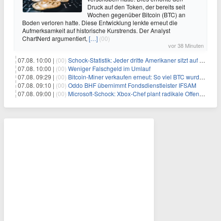
Druck auf den Token, der bereits seit
Wochen gegenüber Bitcoin (BTC) an
Boden verloren hatte. Diese Entwicklung lenkte erneut die
Aufmerksamkeit auf historische Kurstrends. Der Analyst
ChartNerd argumentiert,
[…]
(00)
vor 38 Minuten
07.08. 10:00 |
(00)
Schock-Statistik: Jeder dritte Amerikaner sitzt auf dem Trockenen – warum Sparen zur Luxus-Aktivität wird
07.08. 10:00 |
(00)
Weniger Falschgeld im Umlauf
07.08. 09:29 |
(00)
Bitcoin-Miner verkaufen erneut: So viel BTC wurde angeblich abgesetzt
07.08. 09:10 |
(00)
Oddo BHF übernimmt Fondsdienstleister IFSAM
07.08. 09:00 |
(00)
Microsoft-Schock: Xbox-Chef plant radikale Offensive – Gewinnmarge bis 2030 verdoppelt?