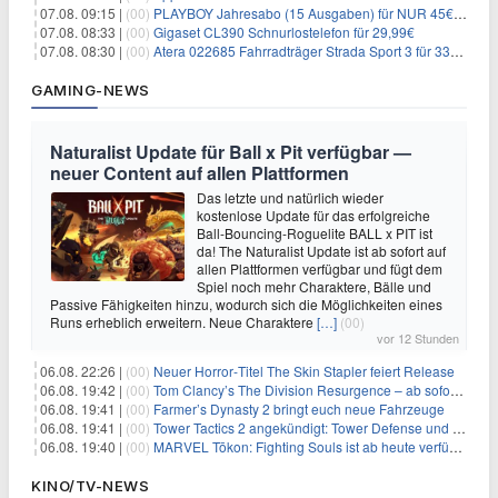
07.08. 09:15 |
(00)
PLAYBOY Jahresabo (15 Ausgaben) für NUR 45€ (statt 198€)
07.08. 08:33 |
(00)
Gigaset CL390 Schnurlostelefon für 29,99€
07.08. 08:30 |
(00)
Atera 022685 Fahrradträger Strada Sport 3 für 337,48€
GAMING-NEWS
Naturalist Update für Ball x Pit verfügbar —
neuer Content auf allen Plattformen
Das letzte und natürlich wieder
kostenlose Update für das erfolgreiche
Ball-Bouncing-Roguelite BALL x PIT ist
da! The Naturalist Update ist ab sofort auf
allen Plattformen verfügbar und fügt dem
Spiel noch mehr Charaktere, Bälle und
Passive Fähigkeiten hinzu, wodurch sich die Möglichkeiten eines
Runs erheblich erweitern. Neue Charaktere
[…]
(00)
vor 12 Stunden
06.08. 22:26 |
(00)
Neuer Horror‑Titel The Skin Stapler feiert Release
06.08. 19:42 |
(00)
Tom Clancy’s The Division Resurgence – ab sofort für euch verfügbar
06.08. 19:41 |
(00)
Farmer’s Dynasty 2 bringt euch neue Fahrzeuge
06.08. 19:41 |
(00)
Tower Tactics 2 angekündigt: Tower Defense und Deckbuilding Kombo kehrt zurück
06.08. 19:40 |
(00)
MARVEL Tōkon: Fighting Souls ist ab heute verfügbar
KINO/TV-NEWS