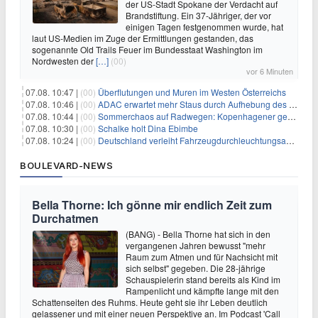
der US-Stadt Spokane der Verdacht auf
Brandstiftung. Ein 37-Jähriger, der vor
einigen Tagen festgenommen wurde, hat
laut US-Medien im Zuge der Ermittlungen gestanden, das
sogenannte Old Trails Feuer im Bundesstaat Washington im
Nordwesten der
[…]
(00)
vor 6 Minuten
07.08. 10:47 |
(00)
Überflutungen und Muren im Westen Österreichs
07.08. 10:46 |
(00)
ADAC erwartet mehr Staus durch Aufhebung des Lkw-Fahrverbots
07.08. 10:44 |
(00)
Sommerchaos auf Radwegen: Kopenhagener genervt von Touristen
07.08. 10:30 |
(00)
Schalke holt Dina Ebimbe
07.08. 10:24 |
(00)
Deutschland verleiht Fahrzeugdurchleuchtungsanlagen an Israel
BOULEVARD-NEWS
Bella Thorne: Ich gönne mir endlich Zeit zum
Durchatmen
(BANG) - Bella Thorne hat sich in den
vergangenen Jahren bewusst "mehr
Raum zum Atmen und für Nachsicht mit
sich selbst" gegeben. Die 28-jährige
Schauspielerin stand bereits als Kind im
Rampenlicht und kämpfte lange mit den
Schattenseiten des Ruhms. Heute geht sie ihr Leben deutlich
gelassener und mit einer neuen Perspektive an. Im Podcast 'Call