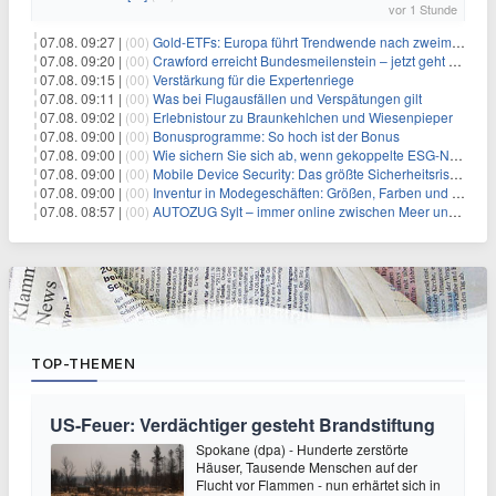
vor 1 Stunde
07.08. 09:27 |
(00)
Gold-ETFs: Europa führt Trendwende nach zweimonatiger Schwächephase an
07.08. 09:20 |
(00)
Crawford erreicht Bundesmeilenstein – jetzt geht es in die finale Phase!
07.08. 09:15 |
(00)
Verstärkung für die Expertenriege
07.08. 09:11 |
(00)
Was bei Flugausfällen und Verspätungen gilt
07.08. 09:02 |
(00)
Erlebnistour zu Braunkehlchen und Wiesenpieper
07.08. 09:00 |
(00)
Bonusprogramme: So hoch ist der Bonus
07.08. 09:00 |
(00)
Wie sichern Sie sich ab, wenn gekoppelte ESG-Normen die persönliche Einstandspflicht verschärfen?
07.08. 09:00 |
(00)
Mobile Device Security: Das größte Sicherheitsrisiko sitzt in der Hosentasche
07.08. 09:00 |
(00)
Inventur in Modegeschäften: Größen, Farben und Varianten zählen
07.08. 08:57 |
(00)
AUTOZUG Sylt – immer online zwischen Meer und Festland
TOP-THEMEN
US-Feuer: Verdächtiger gesteht Brandstiftung
Spokane (dpa) - Hunderte zerstörte
Häuser, Tausende Menschen auf der
Flucht vor Flammen - nun erhärtet sich in