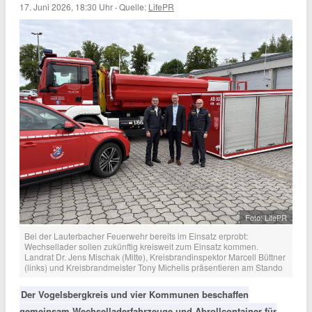
17. Juni 2026, 18:30 Uhr
·
Quelle:
LifePR
Foto: LifePR
Bei der Lauterbacher Feuerwehr bereits im Einsatz erprobt:
Wechsellader sollen zukünftig kreisweit zum Einsatz kommen.
Landrat Dr. Jens Mischak (Mitte), Kreisbrandinspektor Marcell Büttner
(links) und Kreisbrandmeister Tony Michelis präsentieren am Stando
Der Vogelsbergkreis und vier Kommunen beschaffen
gemeinsam Wechselladerfahrzeuge und Abrollcontainer für