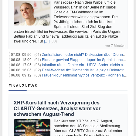
Paris (dpa) - Nach dem Wirbel um die
Wasserqualität in der Seine hat Isabel
Gose die EM-Goldmedaille im
Freiwasserschwimmen gewonnen. Die
24-Jährige sicherte sich im Knockout
Sprint mit einem Start-Ziel-Sieg den
ersten Einzel-Titel im Freiwasser. Sie verwies in Paris die Ungarin
Bettina Fabian und Ginevra Taddeucci aus Italien auf die Plätze
zwei und drei. Für
[…]
(00)
vor 7 Minuten
07.08. 09:50 |
(01)
Zentralisieren oder nicht? Diskussion über Drohnenabwehr
06.08. 18:00 |
(01)
Pienaar gewinnt Etappe - Lippert im Sprint chancenlos
06.08. 17:05 |
(06)
Infantino räumt Fehler ein - UEFA: Ändert nichts an Boykott
06.08. 16:05 |
(02)
Real-Wechsel fix: Diomande ist Leipzigs Rekordtransfer
06.08. 09:12 |
(03)
Frauen-Tour erklimmt Mythos Ventoux: «Können alles schaffen»
FINANZNEWS
XRP-Kurs fällt nach Verzögerung des
CLARITY-Gesetzes, Analyst warnt vor
schwachem August-Trend
Der Kurs von XRP fiel am 7. August,
nachdem der US-Senat die Abstimmung
über das CLARITY-Gesetz auf September
verschoben hatte. Dies erhöhte den