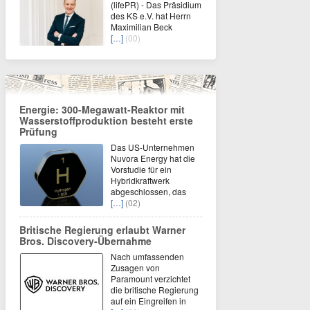
(lifePR) - Das Präsidium
des KS e.V. hat Herrn
Maximilian Beck
[…]
(00)
Energie: 300-Megawatt-Reaktor mit
Wasserstoffproduktion besteht erste
Prüfung
Das US-Unternehmen
Nuvora Energy hat die
Vorstudie für ein
Hybridkraftwerk
abgeschlossen, das
[…]
(02)
Britische Regierung erlaubt Warner
Bros. Discovery-Übernahme
Nach umfassenden
Zusagen von
Paramount verzichtet
die britische Regierung
auf ein Eingreifen in