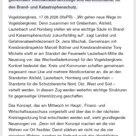
den Brand- und Katastrophenschutz.
Vogelsbergkreis, 17.06.2026 (lifePR) - „Wir gehen neue Wege im
Vogelsbergkreis: Denn zusammen mit Grebenhain, Alsfeld,
Lauterbach und Homberg stellen wir eine wichtige Säule im Brand-
und Katastrophenschutz zukunftsfähig auf“, sagt Landrat und
Gefahrenabwehrdezernent Dr. Jens Mischak. Gemeinsam mit
Kreisbrandinspektor Marcell Büttner und Kreisbrandmeister Tony
Michelis stellt er am Standort der Feuerwehr Lauterbach-Mitte die
Neuerung vor: das Wechselladerkonzept für den Vogelsbergkreis.
Konkret bedeutet das: Kreis und Kommunen schaffen gemeinsam
insgesamt neun Lkw und mehrere Abrollcontainer an, die an den
Standorten Alsfeld, Lauterbach, Homberg und Grebenhain –
Standorte für die Schutzbereiche Nord, Ost, West und Süd –
verteilt werden. In diesem Zug werden weiterhin wichtige Strukturen
für gegenseitige Unterstützung geschaffen.
Das Konzept, das am Mittwoch im Haupt-, Finanz- und
Wirtschaftsausschuss vorgestellt und über das in der nächsten
Kreistagssitzung final entschieden werden soll, sieht grundlegende
Neuerungen vor. „Denn mit dem Konzept machen wir die vier
Wehren vor Ort flexibler. Damit stärken wir nicht nur die vier
einzelnen Wehren, sondern im Verbund auch den überörtlichen