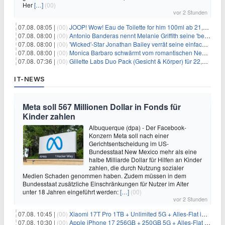
Her
[…]
(00)
vor 2 Stunden
07.08. 08:05 |
(00)
JOOP! Wow! Eau de Toilette for him 100ml ab 21,84€ im Sparabo
07.08. 08:00 |
(00)
Antonio Banderas nennt Melanie Griffith seine 'beste Freundin'
07.08. 08:00 |
(00)
'Wicked'-Star Jonathan Bailey verrät seine einfache Hautpflegeroutine
07.08. 08:00 |
(00)
Monica Barbaro schwärmt vom romantischen New York
07.08. 07:36 |
(00)
Gillette Labs Duo Pack (Gesicht & Körper) für 22,30€
IT-NEWS
Meta soll 567 Millionen Dollar in Fonds für
Kinder zahlen
Albuquerque (dpa) - Der Facebook-
Konzern Meta soll nach einer
Gerichtsentscheidung im US-
Bundesstaat New Mexico mehr als eine
halbe Milliarde Dollar für Hilfen an Kinder
zahlen, die durch Nutzung sozialer
Medien Schaden genommen haben. Zudem müssen in dem
Bundesstaat zusätzliche Einschränkungen für Nutzer im Alter
unter 18 Jahren eingeführt werden:
[…]
(00)
vor 2 Stunden
07.08. 10:45 |
(00)
Xiaomi 17T Pro 1TB + Unlimited 5G + Alles-Flat im o2 Netz für 29,99€/Monat – eff. 1,15€/Monat
07.08. 10:30 |
(00)
Apple iPhone 17 256GB + 250GB 5G + Alles-Flat im Telekom-Netz für 34€/Monat – eff. 6,29€/Monat