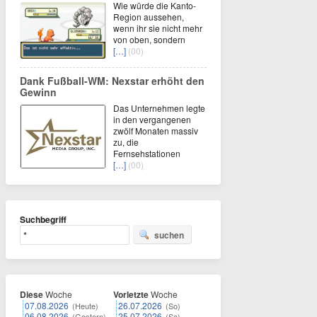
Wie würde die Kanto-
Region aussehen,
wenn ihr sie nicht mehr
von oben, sondern
[…]
(00)
Dank Fußball-WM: Nexstar erhöht den
Gewinn
Das Unternehmen legte
in den vergangenen
zwölf Monaten massiv
zu, die
Fernsehstationen
[…]
(00)
Suchbegriff
suchen
Diese
Woche
Vorletzte
Woche
07.08.2026
26.07.2026
(Heute)
(So)
06.08.2026
25.07.2026
(Gestern)
(Sa)