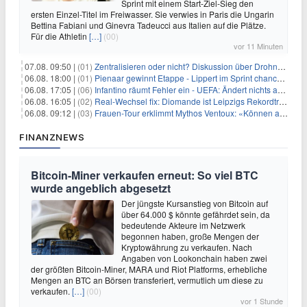
Sprint mit einem Start-Ziel-Sieg den
ersten Einzel-Titel im Freiwasser. Sie verwies in Paris die Ungarin
Bettina Fabiani und Ginevra Tadeucci aus Italien auf die Plätze.
Für die Athletin
[…]
(00)
vor 11 Minuten
07.08. 09:50 |
(01)
Zentralisieren oder nicht? Diskussion über Drohnenabwehr
06.08. 18:00 |
(01)
Pienaar gewinnt Etappe - Lippert im Sprint chancenlos
06.08. 17:05 |
(06)
Infantino räumt Fehler ein - UEFA: Ändert nichts an Boykott
06.08. 16:05 |
(02)
Real-Wechsel fix: Diomande ist Leipzigs Rekordtransfer
06.08. 09:12 |
(03)
Frauen-Tour erklimmt Mythos Ventoux: «Können alles schaffen»
FINANZNEWS
Bitcoin-Miner verkaufen erneut: So viel BTC
wurde angeblich abgesetzt
Der jüngste Kursanstieg von Bitcoin auf
über 64.000 $ könnte gefährdet sein, da
bedeutende Akteure im Netzwerk
begonnen haben, große Mengen der
Kryptowährung zu verkaufen. Nach
Angaben von Lookonchain haben zwei
der größten Bitcoin-Miner, MARA und Riot Platforms, erhebliche
Mengen an BTC an Börsen transferiert, vermutlich um diese zu
verkaufen.
[…]
(00)
vor 1 Stunde