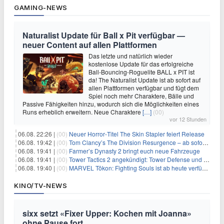
GAMING-NEWS
Naturalist Update für Ball x Pit verfügbar —
neuer Content auf allen Plattformen
Das letzte und natürlich wieder
kostenlose Update für das erfolgreiche
Ball-Bouncing-Roguelite BALL x PIT ist
da! The Naturalist Update ist ab sofort auf
allen Plattformen verfügbar und fügt dem
Spiel noch mehr Charaktere, Bälle und
Passive Fähigkeiten hinzu, wodurch sich die Möglichkeiten eines
Runs erheblich erweitern. Neue Charaktere
[…]
(00)
vor 12 Stunden
06.08. 22:26 |
(00)
Neuer Horror‑Titel The Skin Stapler feiert Release
06.08. 19:42 |
(00)
Tom Clancy’s The Division Resurgence – ab sofort für euch verfügbar
06.08. 19:41 |
(00)
Farmer’s Dynasty 2 bringt euch neue Fahrzeuge
06.08. 19:41 |
(00)
Tower Tactics 2 angekündigt: Tower Defense und Deckbuilding Kombo kehrt zurück
06.08. 19:40 |
(00)
MARVEL Tōkon: Fighting Souls ist ab heute verfügbar
KINO/TV-NEWS
sixx setzt «Fixer Upper: Kochen mit Joanna»
ohne Pause fort