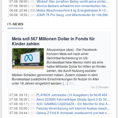
07.08. 08:00 |
(00)
'Wicked'-Star Jonathan Bailey verrät seine einfache Hautpflegeroutine
07.08. 08:00 |
(00)
Monica Barbaro schwärmt vom romantischen New York
06.08. 20:46 |
(03)
Midea Waschmaschine 8 kg Energieklasse A-10% 1400 U/Min für 289,97€
06.08. 18:33 |
(00)
JONR T5 Pro Saug- und Wischroboter für 194,99€
IT-NEWS
Meta soll 567 Millionen Dollar in Fonds für
Kinder zahlen
Albuquerque (dpa) - Der Facebook-
Konzern Meta soll nach einer
Gerichtsentscheidung im US-
Bundesstaat New Mexico mehr als eine
halbe Milliarde Dollar für Hilfen an Kinder
zahlen, die durch Nutzung sozialer
Medien Schaden genommen haben. Zudem müssen in dem
Bundesstaat zusätzliche Einschränkungen für Nutzer im Alter
unter 18 Jahren eingeführt werden:
[…]
(00)
vor 2 Stunden
07.08. 09:15 |
(00)
PLAYBOY Jahresabo (15 Ausgaben) für NUR 45€ (statt 198€)
07.08. 08:30 |
(00)
Atera 022685 Fahrradträger Strada Sport 3 für 337,48€
07.08. 06:17 |
(00)
AOC GAMING CQ32G4ZA – Ein Monitor für drei Arten von Spielen
07.08. 05:00 |
(00)
Fairplay-Vereinbarung soll Internet-Ausbau beschleunigen
07.08. 04:44 |
(00)
Galaxy Z Fold 8: Kompakt, ausdauernd und fast ohne Falte