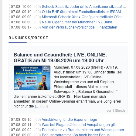
07.08. 10:00 |
(00)
Schock-Statistik: Jeder dritte Amerikaner sitzt auf dem Trockenen – warum Sparen zur Luxus-Aktivität wird
07.08. 09:10 |
(00)
Oddo BHF übernimmt Fondsdienstleister IFSAM
07.08. 09:00 |
(00)
Microsoft-Schock: Xbox-Chef plant radikale Offensive – Gewinnmarge bis 2030 verdoppelt?
07.08. 08:30 |
(00)
Neue Eigentümer bei Münchner FNZ Bank
07.08. 08:17 |
(00)
Von der Verbraucher-Vorsicht bei Finanzdaten
BUSINESS/PRESSE
Balance und Gesundheit: LIVE, ONLINE,
GRATIS am Mi 19.08.2026 um 19:00 Uhr
München, 07.08.2026 (lifePR) - Am 19.
August findet um 19: 00 Uhr der dritte Teil
der kostenfreien LIVE-Online-
Workshopreihe von und mit Stephan
Ehlers statt – dieses Mal mit dem
Schwerpunkt „ Balance & Gesundheit “
die Teilnahme ist komplett GRATIS! Hier kann man sich
anmelden. In diesem Online-Seminar erfährt man, wie Jonglieren
nicht nur die
[…]
(00)
vor 1 Stunde
07.08. 09:15 |
(00)
Verstärkung für die Expertenriege
07.08. 09:11 |
(00)
Was bei Flugausfällen und Verspätungen gilt
07.08. 09:02 |
(00)
Erlebnistour zu Braunkehlchen und Wiesenpieper
07.08. 09:00 |
(00)
Bonusprogramme: So hoch ist der Bonus