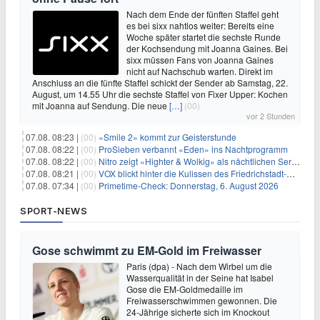
Nach dem Ende der fünften Staffel geht
es bei sixx nahtlos weiter: Bereits eine
Woche später startet die sechste Runde
der Kochsendung mit Joanna Gaines. Bei
sixx müssen Fans von Joanna Gaines
nicht auf Nachschub warten. Direkt im
Anschluss an die fünfte Staffel schickt der Sender ab Samstag, 22.
August, um 14.55 Uhr die sechste Staffel von Fixer Upper: Kochen
mit Joanna auf Sendung. Die neue
[…]
(00)
vor 2 Stunden
07.08. 08:23 |
(00)
«Smile 2» kommt zur Geisterstunde
07.08. 08:22 |
(00)
ProSieben verbannt «Eden» ins Nachtprogramm
07.08. 08:22 |
(00)
Nitro zeigt «Highter & Wolkig» als nächtlichen Serienmarathon
07.08. 08:21 |
(00)
VOX blickt hinter die Kulissen des Friedrichstadt-Palasts
07.08. 07:34 |
(00)
Primetime-Check: Donnerstag, 6. August 2026
SPORT-NEWS
Gose schwimmt zu EM-Gold im Freiwasser
Paris (dpa) - Nach dem Wirbel um die
Wasserqualität in der Seine hat Isabel
Gose die EM-Goldmedaille im
Freiwasserschwimmen gewonnen. Die
24-Jährige sicherte sich im Knockout