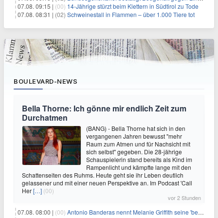
07.08. 09:15 |
(00)
14-Jährige stürzt beim Klettern in Südtirol zu Tode
07.08. 08:31 |
(02)
Schweinestall in Flammen – über 1.000 Tiere tot
BOULEVARD-NEWS
Bella Thorne: Ich gönne mir endlich Zeit zum
Durchatmen
(BANG) - Bella Thorne hat sich in den
vergangenen Jahren bewusst "mehr
Raum zum Atmen und für Nachsicht mit
sich selbst" gegeben. Die 28-jährige
Schauspielerin stand bereits als Kind im
Rampenlicht und kämpfte lange mit den
Schattenseiten des Ruhms. Heute geht sie ihr Leben deutlich
gelassener und mit einer neuen Perspektive an. Im Podcast 'Call
Her
[…]
(00)
vor 2 Stunden
07.08. 08:00 |
(00)
Antonio Banderas nennt Melanie Griffith seine 'beste Freundin'