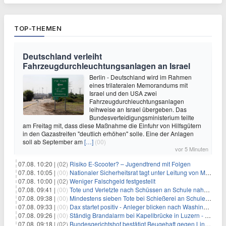
TOP-THEMEN
Deutschland verleiht
Fahrzeugdurchleuchtungsanlagen an Israel
Berlin - Deutschland wird im Rahmen
eines trilateralen Memorandums mit
Israel und den USA zwei
Fahrzeugdurchleuchtungsanlagen
leihweise an Israel übergeben. Das
Bundesverteidigungsministerium teilte
am Freitag mit, dass diese Maßnahme die Einfuhr von Hilfsgütern
in den Gazastreifen "deutlich erhöhen" solle. Eine der Anlagen
soll ab September am
[…]
(00)
vor 5 Minuten
07.08. 10:20 |
(02)
Risiko E-Scooter? – Jugendtrend mit Folgen
07.08. 10:05 |
(00)
Nationaler Sicherheitsrat tagt unter Leitung von Merz
07.08. 10:00 |
(02)
Weniger Falschgeld festgestellt
07.08. 09:41 |
(00)
Tote und Verletzte nach Schüssen an Schule nahe Bangkok
07.08. 09:38 |
(00)
Mindestens sieben Tote bei Schießerei an Schule nahe Bangkok
07.08. 09:33 |
(00)
Dax startet positiv - Anleger blicken nach Washington
07.08. 09:26 |
(00)
Ständig Brandalarm bei Kapellbrücke in Luzern - Spinnen?
07.08. 09:18 |
(02)
Bundesgerichtshof bestätigt Beugehaft gegen Lina E.