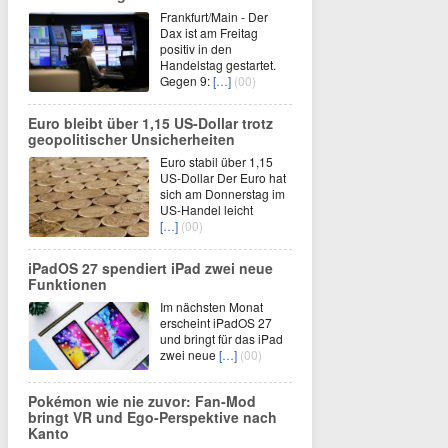
Frankfurt/Main - Der
Dax ist am Freitag
positiv in den
Handelstag gestartet.
Gegen 9:
[…]
(00)
Euro bleibt über 1,15 US-Dollar trotz
geopolitischer Unsicherheiten
Euro stabil über 1,15
US-Dollar Der Euro hat
sich am Donnerstag im
US-Handel leicht
[…]
(00)
iPadOS 27 spendiert iPad zwei neue
Funktionen
Im nächsten Monat
erscheint iPadOS 27
und bringt für das iPad
zwei neue
[…]
(00)
Pokémon wie nie zuvor: Fan-Mod
bringt VR und Ego-Perspektive nach
Kanto