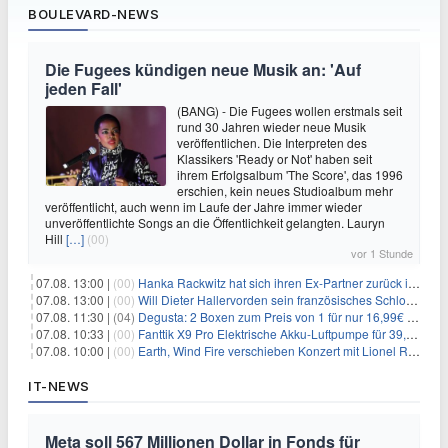
BOULEVARD-NEWS
Die Fugees kündigen neue Musik an: 'Auf
jeden Fall'
(BANG) - Die Fugees wollen erstmals seit
rund 30 Jahren wieder neue Musik
veröffentlichen. Die Interpreten des
Klassikers 'Ready or Not' haben seit
ihrem Erfolgsalbum 'The Score', das 1996
erschien, kein neues Studioalbum mehr
veröffentlicht, auch wenn im Laufe der Jahre immer wieder
unveröffentlichte Songs an die Öffentlichkeit gelangten. Lauryn
Hill
[…]
(00)
vor 1 Stunde
07.08. 13:00 |
(00)
Hanka Rackwitz hat sich ihren Ex-Partner zurück ins Haus geholt
07.08. 13:00 |
(00)
Will Dieter Hallervorden sein französisches Schloss verkaufen?
07.08. 11:30 |
(04)
Degusta: 2 Boxen zum Preis von 1 für nur 16,99€ inkl. Versand
07.08. 10:33 |
(00)
Fanttik X9 Pro Elektrische Akku-Luftpumpe für 39,99€
07.08. 10:00 |
(00)
Earth, Wind Fire verschieben Konzert mit Lionel Richie nach medizinischem Notfall
IT-NEWS
Meta soll 567 Millionen Dollar in Fonds für