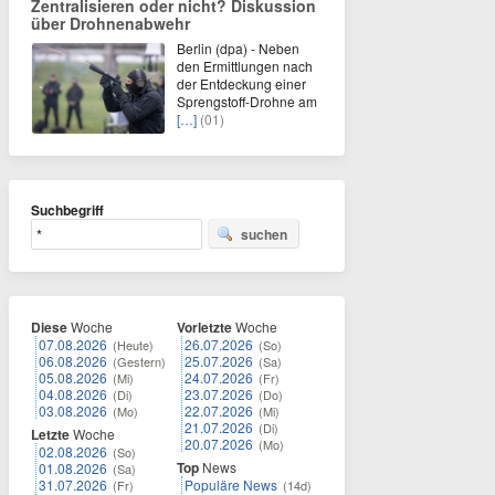
Zentralisieren oder nicht? Diskussion
über Drohnenabwehr
Berlin (dpa) - Neben
den Ermittlungen nach
der Entdeckung einer
Sprengstoff-Drohne am
[…]
(01)
Suchbegriff
suchen
Diese
Woche
Vorletzte
Woche
07.08.2026
26.07.2026
(Heute)
(So)
06.08.2026
25.07.2026
(Gestern)
(Sa)
05.08.2026
24.07.2026
(Mi)
(Fr)
04.08.2026
23.07.2026
(Di)
(Do)
03.08.2026
22.07.2026
(Mo)
(Mi)
21.07.2026
(Di)
Letzte
Woche
20.07.2026
(Mo)
02.08.2026
(So)
Top
News
01.08.2026
(Sa)
31.07.2026
Populäre News
(Fr)
(14d)