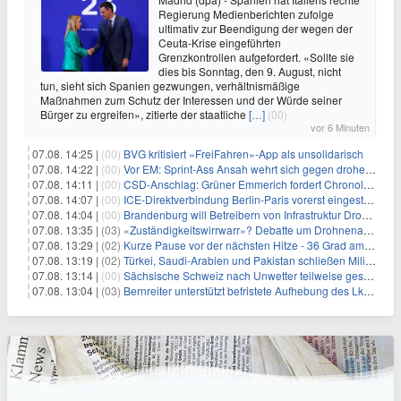
Regierung Medienberichten zufolge
ultimativ zur Beendigung der wegen der
Ceuta-Krise eingeführten
Grenzkontrollen aufgefordert. «Sollte sie
dies bis Sonntag, den 9. August, nicht
tun, sieht sich Spanien gezwungen, verhältnismäßige
Maßnahmen zum Schutz der Interessen und der Würde seiner
Bürger zu ergreifen», zitierte der staatliche
[…]
(00)
vor 6 Minuten
07.08. 14:25 |
(00)
BVG kritisiert «FreiFahren»-App als unsolidarisch
07.08. 14:22 |
(00)
Vor EM: Sprint-Ass Ansah wehrt sich gegen drohende Sperre
07.08. 14:11 |
(00)
CSD-Anschlag: Grüner Emmerich fordert Chronologie von Dobrindt
07.08. 14:07 |
(00)
ICE-Direktverbindung Berlin-Paris vorerst eingestellt
07.08. 14:04 |
(00)
Brandenburg will Betreibern von Infrastruktur Drohnenabwehr erlauben
07.08. 13:35 |
(03)
«Zuständigkeitswirrwarr»? Debatte um Drohnenabwehr entbrannt
07.08. 13:29 |
(02)
Kurze Pause vor der nächsten Hitze - 36 Grad am Wochenende
07.08. 13:19 |
(02)
Türkei, Saudi-Arabien und Pakistan schließen Militärpakt
07.08. 13:14 |
(00)
Sächsische Schweiz nach Unwetter teilweise gesperrt
07.08. 13:04 |
(03)
Bernreiter unterstützt befristete Aufhebung des Lkw-Fahrverbots