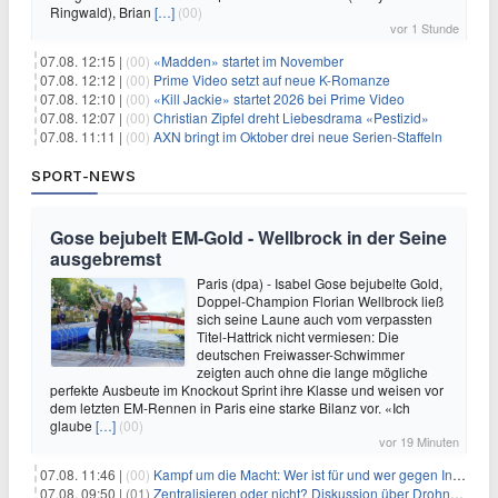
Ringwald), Brian
[…]
(00)
vor 1 Stunde
07.08. 12:15 |
(00)
«Madden» startet im November
07.08. 12:12 |
(00)
Prime Video setzt auf neue K-Romanze
07.08. 12:10 |
(00)
«Kill Jackie» startet 2026 bei Prime Video
07.08. 12:07 |
(00)
Christian Zipfel dreht Liebesdrama «Pestizid»
07.08. 11:11 |
(00)
AXN bringt im Oktober drei neue Serien-Staffeln
SPORT-NEWS
Gose bejubelt EM-Gold - Wellbrock in der Seine
ausgebremst
Paris (dpa) - Isabel Gose bejubelte Gold,
Doppel-Champion Florian Wellbrock ließ
sich seine Laune auch vom verpassten
Titel-Hattrick nicht vermiesen: Die
deutschen Freiwasser-Schwimmer
zeigten auch ohne die lange mögliche
perfekte Ausbeute im Knockout Sprint ihre Klasse und weisen vor
dem letzten EM-Rennen in Paris eine starke Bilanz vor. «Ich
glaube
[…]
(00)
vor 19 Minuten
07.08. 11:46 |
(00)
Kampf um die Macht: Wer ist für und wer gegen Infantino?
07.08. 09:50 |
(01)
Zentralisieren oder nicht? Diskussion über Drohnenabwehr