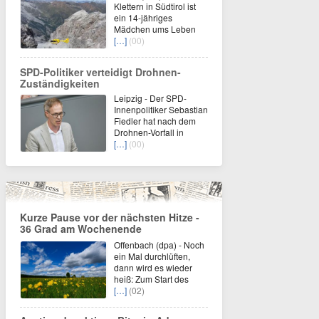
Klettern in Südtirol ist
ein 14-jähriges
Mädchen ums Leben
[…]
(00)
SPD-Politiker verteidigt Drohnen-
Zuständigkeiten
Leipzig - Der SPD-
Innenpolitiker Sebastian
Fiedler hat nach dem
Drohnen-Vorfall in
[…]
(00)
Kurze Pause vor der nächsten Hitze -
36 Grad am Wochenende
Offenbach (dpa) - Noch
ein Mal durchlüften,
dann wird es wieder
heiß: Zum Start des
[…]
(02)