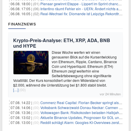
06.08. 18:00 |
(01)
Pienaar gewinnt Etappe - Lippert im Sprint chancenlos
06.08. 17:05 |
(06)
Infantino räumt Fehler ein - UEFA: Ändert nichts an Boykott
06.08. 16:05 |
(02)
Real-Wechsel fix: Diomande ist Leipzigs Rekordtransfer
FINANZNEWS
Krypto-Preis-Analyse: ETH, XRP, ADA, BNB
und HYPE
Diese Woche werfen wir einen
genaueren Blick auf die Kursentwicklung
von Ethereum, Ripple, Cardano, Binance
Coin und Hyperliquid. Ethereum (ETH)
Ethereum zeigt weiterhin eine
Seitwärtsbewegung ohne signifikante
Volatilität. Der Kurs konsolidiert unter dem Widerstand von
$2.000, während die Unterstützung bei $1.800 stabil bleibt.
[…]
(00)
vor 24 Minuten
07.08. 14:22 |
(00)
Commerz Real Capital: Florian Becker springt als Leiter ein
07.08. 14:06 |
(00)
Volksbank Schwarzwald-Donau-Neckar: Carmen Wedam übernimmt Aufsichtsratsvorsitz
07.08. 13:36 |
(00)
Volkswagen Bank: Risikokosten belasten Halbjahresergebnis
07.08. 13:02 |
(00)
Aktuelle Binance-Updates, Prognosen für SOL und DOGE: Zusammenfassung vom 7. August
07.08. 13:00 |
(00)
Reddit schlägt Alarm: Googles KI-Overviews zerstören das Traffic-Geschäftsmodell