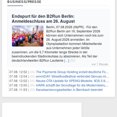
BUSINESS/PRESSE
Endspurt für den B2Run Berlin:
Anmeldeschluss am 26. August
Berlin, 07.08.2026 (lifePR) - Für den
B2Run Berlin am 16. September 2026
können sich Unternehmen noch bis zum
26. August 2026 anmelden. Im
Olympiastadion kommen Mitarbeitende
aus Unternehmen jeder Größe
zusammen, um die 5,7 Kilometer lange Strecke in der
beeindruckenden Stadionkulisse zu absolvieren. Als Teil der
deutschlandweiten B2Run Laufserie
[…]
(00)
vor 1 Stunde
07.08. 12:52 |
(00)
The Payments Group Holding erzielt deutliche Fortschritte bei ihren AI-Projekten
07.08. 12:04 |
(00)
emmiDAY: Streetfoodfestival verbindet Genuss mit Engagement gegen Brustkrebs
07.08. 12:02 |
(00)
Neues OTA-Update für XPENG Modelle: XOS 5.9.5 erweitert Sicherheits-, Lade- und Komfortfunktionen
07.08. 12:00 |
(00)
HARK schafft die Grundlage für die Modernisierung seiner IBM i-Anwendungen
07.08. 11:53 |
(00)
Kanalsanierungsarbeiten in Bernbach beendet