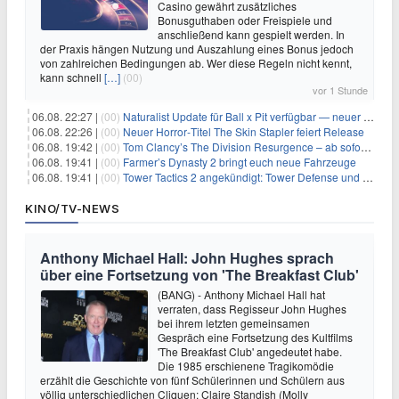
Casino gewährt zusätzliches
Bonusguthaben oder Freispiele und
anschließend kann gespielt werden. In
der Praxis hängen Nutzung und Auszahlung eines Bonus jedoch
von zahlreichen Bedingungen ab. Wer diese Regeln nicht kennt,
kann schnell
[…]
(00)
vor 1 Stunde
06.08. 22:27 |
(00)
Naturalist Update für Ball x Pit verfügbar — neuer Content auf allen Plattformen
06.08. 22:26 |
(00)
Neuer Horror‑Titel The Skin Stapler feiert Release
06.08. 19:42 |
(00)
Tom Clancy’s The Division Resurgence – ab sofort für euch verfügbar
06.08. 19:41 |
(00)
Farmer’s Dynasty 2 bringt euch neue Fahrzeuge
06.08. 19:41 |
(00)
Tower Tactics 2 angekündigt: Tower Defense und Deckbuilding Kombo kehrt zurück
KINO/TV-NEWS
Anthony Michael Hall: John Hughes sprach
über eine Fortsetzung von 'The Breakfast Club'
(BANG) - Anthony Michael Hall hat
verraten, dass Regisseur John Hughes
bei ihrem letzten gemeinsamen
Gespräch eine Fortsetzung des Kultfilms
'The Breakfast Club' angedeutet habe.
Die 1985 erschienene Tragikomödie
erzählt die Geschichte von fünf Schülerinnen und Schülern aus
völlig unterschiedlichen Cliquen: Claire Standish (Molly