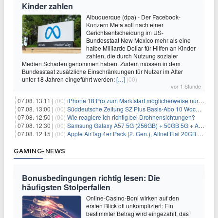
Kinder zahlen
Albuquerque (dpa) - Der Facebook-
Konzern Meta soll nach einer
Gerichtsentscheidung im US-
Bundesstaat New Mexico mehr als eine
halbe Milliarde Dollar für Hilfen an Kinder
zahlen, die durch Nutzung sozialer
Medien Schaden genommen haben. Zudem müssen in dem
Bundesstaat zusätzliche Einschränkungen für Nutzer im Alter
unter 18 Jahren eingeführt werden:
[…]
(00)
vor 1 Stunde
07.08. 13:11 |
(00)
iPhone 18 Pro zum Marktstart möglicherweise nur begrenzt verfügbar
07.08. 13:00 |
(00)
Süddeutsche Zeitung SZ Plus Basis-Abo 10 Wochen für 10€
07.08. 12:50 |
(00)
Wie reagiere ich richtig bei Drohnensichtungen?
07.08. 12:30 |
(00)
Samsung Galaxy A57 5G (256GB) + 50GB 5G + Alles-Flat im Vodafone-Netz für 19,99€/Monat – eff. 2,36€/Monat
07.08. 12:15 |
(00)
Apple AirTag 4er Pack (2. Gen.), Allnet Flat 20GB 5G im Telekom-Netz für 14,99€/Monat – eff. 2,07€/Monat
GAMING-NEWS
Bonusbedingungen richtig lesen: Die
häufigsten Stolperfallen
Online-Casino-Boni wirken auf den
ersten Blick oft unkompliziert: Ein
bestimmter Betrag wird eingezahlt, das