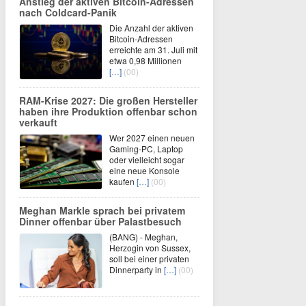
Anstieg der aktiven Bitcoin-Adressen
nach Coldcard-Panik
Die Anzahl der aktiven
Bitcoin-Adressen
erreichte am 31. Juli mit
etwa 0,98 Millionen
[…]
(00)
RAM-Krise 2027: Die großen Hersteller
haben ihre Produktion offenbar schon
verkauft
Wer 2027 einen neuen
Gaming-PC, Laptop
oder vielleicht sogar
eine neue Konsole
kaufen
[…]
(00)
Meghan Markle sprach bei privatem
Dinner offenbar über Palastbesuch
(BANG) - Meghan,
Herzogin von Sussex,
soll bei einer privaten
Dinnerparty in
[…]
(00)