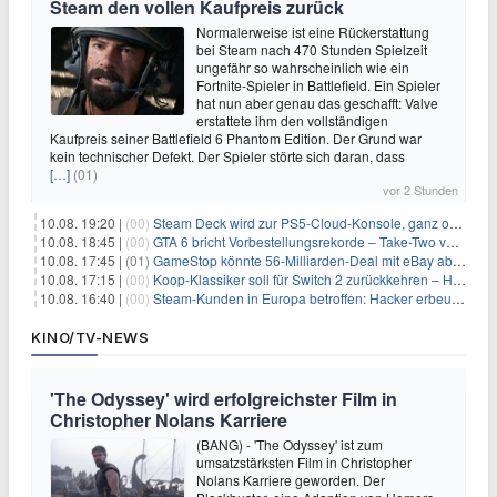
Steam den vollen Kaufpreis zurück
Normalerweise ist eine Rückerstattung
bei Steam nach 470 Stunden Spielzeit
ungefähr so wahrscheinlich wie ein
Fortnite-Spieler in Battlefield. Ein Spieler
hat nun aber genau das geschafft: Valve
erstattete ihm den vollständigen
Kaufpreis seiner Battlefield 6 Phantom Edition. Der Grund war
kein technischer Defekt. Der Spieler störte sich daran, dass
[…]
(01)
vor 2 Stunden
10.08. 19:20 |
(00)
Steam Deck wird zur PS5-Cloud-Konsole, ganz ohne eigener PlayStation 5
10.08. 18:45 |
(00)
GTA 6 bricht Vorbestellungsrekorde – Take-Two verrät trotzdem keine Zahlen
10.08. 17:45 |
(01)
GameStop könnte 56-Milliarden-Deal mit eBay abblasen, doch Ryan Cohen gibt nicht auf
10.08. 17:15 |
(00)
Koop-Klassiker soll für Switch 2 zurückkehren – Händler nennt bereits einen Release-Termin
10.08. 16:40 |
(00)
Steam-Kunden in Europa betroffen: Hacker erbeuten Namen und Adressen bei Valve-Partner
KINO/TV-NEWS
'The Odyssey' wird erfolgreichster Film in
Christopher Nolans Karriere
(BANG) - 'The Odyssey' ist zum
umsatzstärksten Film in Christopher
Nolans Karriere geworden. Der