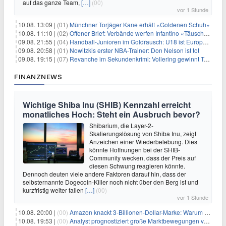
auf das ganze Team,
[…]
(00)
vor 1 Stunde
10.08. 13:09 |
(01)
Münchner Torjäger Kane erhält «Goldenen Schuh»
10.08. 11:10 |
(02)
Offener Brief: Verbände werfen Infantino «Täuschung» vor
09.08. 21:55 |
(04)
Handball-Junioren im Goldrausch: U18 ist Europameister
09.08. 20:58 |
(01)
Nowitzkis erster NBA-Trainer: Don Nelson ist tot
09.08. 19:15 |
(07)
Revanche im Sekundenkrimi: Vollering gewinnt Tour
FINANZNEWS
Wichtige Shiba Inu (SHIB) Kennzahl erreicht
monatliches Hoch: Steht ein Ausbruch bevor?
Shibarium, die Layer-2-
Skalierungslösung von Shiba Inu, zeigt
Anzeichen einer Wiederbelebung. Dies
könnte Hoffnungen bei der SHIB-
Community wecken, dass der Preis auf
diesen Schwung reagieren könnte.
Dennoch deuten viele andere Faktoren darauf hin, dass der
selbsternannte Dogecoin-Killer noch nicht über den Berg ist und
kurzfristig weiter fallen
[…]
(00)
vor 1 Stunde
10.08. 20:00 |
(00)
Amazon knackt 3-Billionen-Dollar-Marke: Warum Anleger jetzt nachkaufen
10.08. 19:53 |
(00)
Analyst prognostiziert große Marktbewegungen vor Q4 in ruhigem Kryptomarkt