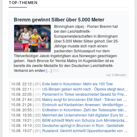
TOP-THEMEN
Bremm gewinnt Silber über 5.000 Meter
Birmingham (dpa) - Florian Bremm hat
bei den Leichtathletik-
Europameisterschaften in Birmingham
über 5.000 Meter Silber geholt. Der 25-
Jährige musste sich nach einem
packenden Schlussspurt nur dem
Titelverteidiger Jakob Ingebrigtsen aus Norwegen geschlagen
geben. Nach Bronze für Yemisi Mabry im Kugelstoßen ist es
bereits die zweite Medaille für den Deutschen Leichtathletik-
Verband am ersten
[…]
(00)
vor 3 Minuten
10.08. 22:12 |
(01)
Erde bebt in Kolumbien: Mehr als 100 Tote
10.08. 22:11 |
(00)
US-Börsen geben leicht nach - Ölpreis steigt deutlich
10.08. 22:05 |
(00)
Parlament in Türkei verabschiedet Gesetz für Frieden mit PKK
10.08. 21:44 |
(03)
Mabry sorgt für bronzenen EM-Start - Tränen bei Lückenkemper
10.08. 21:26 |
(00)
Einbruch auf Kardashian-Anwesen: Verdächtiger festgenommen
10.08. 20:55 |
(00)
Erdbeben in Kolumbien: Zahl der Todesopfer steigt auf über 100
10.08. 19:35 |
(02)
Mehrheit der Unternehmen hält digitalen Euro für überflüssig
10.08. 19:21 |
(05)
BSW schließt Wahl von Schulze zum Ministerpräsidenten aus
10.08. 19:10 |
(02)
Deutscher springt in Brunnen in Rom - Geldstrafe
10.08. 19:07 |
(01)
Russland: Gericht schließt Oppositionspartei von Parlamentswahl aus