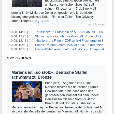
Blockbuster, eine Adaption von Homers
antikem griechischen Epos, hat seit
seinem Kinostart am 17. Juli weltweit
bereits 1,104 Milliarden Dollar eingespielt und ist damit der
bislang erfolgreichste Nolan-Film aller Zeiten. 'The Odyssey'
übertrifft damit den
[…]
(00)
vor 4 Stunden
10.08. 14:03 |
(00)
Terrashop: 5€ Gutschein ab 50€/10€ ab 99€ – Bücher & Co ab 99 Cent
10.08. 12:26 |
(00)
Stimmung vor Landtagswahlen: MDR bringt Doku «Wut. Hüben wie drüben»
10.08. 12:13 |
(00)
«Battle of the Flags»: ZDF schickt Freshtorge im September On Air
10.08. 10:58 |
(02)
Sonos Era 300 Smart Speaker für 379€ (refurbished 309€) – Dolby Atmos, BT/WLAN, 3D-Audio, schwarz od. weiß
10.08. 10:00 |
(00)
Olivia Wilde bezeichnet 'The Invite' als Höhepunkt ihrer Karriere
SPORT-NEWS
Märtens ist «so stolz»: Deutsche Staffel
schwimmt zu Bronze
Paris (dpa) - Angeführt von Lukas
Märtens reckten die deutschen Bronze-
Gewinner die Arme nach oben und
genossen den Moment auf dem Podest.
Gemeinsam mit Timo Sorgius, Jarno
Bäschnitt und Cornelius Jahn sorgte
Märtens am ersten Tag der Beckenwettbewerbe der Schwimm-EM
für die erste Medaille der deutschen Mannschaft. «Ich bin so stolz