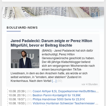
BOULEVARD-NEWS
Jared Padalecki: Darum zeigte er Perez Hilton
Mitgefühl, bevor er Beitrag löschte
(BANG) - Jared Padalecki hat sich dafür
entschuldigt, Perez Hilton
Genesungswünsche geschickt zu haben.
Der 48-jährige Klatschblogger befand
sich am vergangenen Wochenende nach
einem beunruhigenden TikTok-
Livestream, in dem es den Anschein hatte, als würde er sich
selbst verletzen, in "ernstem, aber stabilem" Zustand im
Krankenhaus. Nach dem Vorfall
[…]
(00)
vor 4 Stunden
10.08. 20:39 |
(00)
Cosori Airfryer 8,5L Doppelkammer-Heißluftfritteuse mit Sichtfenster für 139,94€
10.08. 20:19 |
(00)
Bestron Panini-Kontaktgrill für 19,99€
10.08. 19:57 |
(00)
Philips Handmixer 5000 Serie für 23,91€
10.08. 19:53 |
(00)
Victorinox Huntsman Schweizer Taschenmesser mit 15 Funktionen für 31,65€