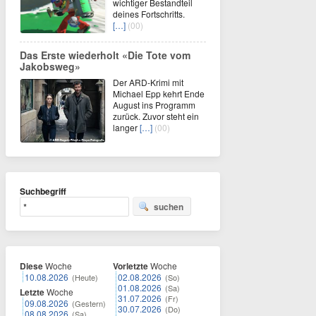
wichtiger Bestandteil
deines Fortschritts.
[…]
(00)
Das Erste wiederholt «Die Tote vom
Jakobsweg»
Der ARD-Krimi mit
Michael Epp kehrt Ende
August ins Programm
zurück. Zuvor steht ein
langer
[…]
(00)
Suchbegriff
suchen
Diese
Woche
Vorletzte
Woche
10.08.2026
02.08.2026
(Heute)
(So)
01.08.2026
(Sa)
Letzte
Woche
31.07.2026
(Fr)
09.08.2026
(Gestern)
30.07.2026
(Do)
08.08.2026
(Sa)