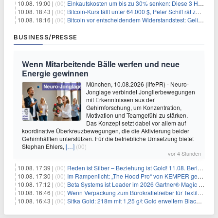
10.08. 19:00 |
(00)
Einkaufskosten um bis zu 30% senken: Diese 3 Hebel funktionieren wirklich
10.08. 18:43 |
(00)
Bitcoin-Kurs fällt unter 64.000 $, Peter Schiff rät zum Verkauf
10.08. 18:16 |
(00)
Bitcoin vor entscheidendem Widerstandstest: Gelingt der Durchbruch?
BUSINESS/PRESSE
Wenn Mitarbeitende Bälle werfen und neue
Energie gewinnen
München, 10.08.2026 (lifePR) - Neuro-
Jonglage verbindet Jonglierbewegungen
mit Erkenntnissen aus der
Gehirnforschung, um Konzentration,
Motivation und Teamgefühl zu stärken.
Das Konzept setzt dabei vor allem auf
koordinative Überkreuzbewegungen, die die Aktivierung beider
Gehirnhälften unterstützen. Für die betriebliche Umsetzung bietet
Stephan Ehlers,
[…]
(00)
vor 4 Stunden
10.08. 17:39 |
(00)
Reden ist Silber – Beziehung ist Gold! 11.08. Berlin – 18:30 Uhr
10.08. 17:30 |
(00)
Im Rampenlicht: „The Hood Pro“ von KEMPER gewinnt den Red Dot Design Award 2026
10.08. 17:12 |
(00)
Beta Systems ist Leader im 2026 Gartner® Magic Quadrant™ für Service Orchestration and Automation Platforms (SOAP)
10.08. 16:46 |
(00)
Wenn Verpackung zum Bürokratietreiber für Textilunternehmen wird
10.08. 16:43 |
(00)
Sitka Gold: 218m mit 1,25 g/t Gold erweitern Blackjack massiv