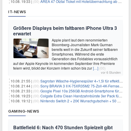
10.08. 19:33 |
(00)
AREA 47 Ötztal Ticket mit Hotelübernachtung ab 109€ p.P.
IT-NEWS
Größere Displays beim faltbaren iPhone Ultra 3
erwartet
Apple plant laut dem renommierten
Bloomberg-Journalisten Mark Gurman
bereits weit in die Zukunft seiner faltbaren
Smartphones. Während die erste
Generation des Foldables voraussichtlich
auf der Apple Keynote im kommenden September ihre Premiere
feiern wird, blickt der Konzern intern schon bis zur
[…]
(00)
vor 6 Stunden
10.08. 21:55 |
(00)
Sagrotan Wäsche-Hygienespüler 4×1,5l für effektiv 10,76€
10.08. 21:44 |
(00)
Sony BRAVIA 3 II K-75XR35M2 75-Zoll-4K-Fernseher für 1359€
10.08. 21:33 |
(00)
Google Pixel 10a 256GB Android-Smartphone für 449€
10.08. 19:23 |
(00)
Colgate Extra Clean Handzahnbürste 3er Pack für 1,25€
10.08. 19:12 |
(00)
Nintendo Switch 2 + 20€ Wunschgutschein + 50 GB 5G + Alles-Flat im Vodafone-Netz für 19,99€/Monat – eff. 1,03€/Monat
GAMING-NEWS
Battlefield 6: Nach 470 Stunden Spielzeit gibt