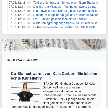
07.08. 12:42 |
(00)
Tödliche Schüsse an Schule erschüttern Thailand
07.08. 12:31 |
(00)
Dax legt am Mittag zu - Technologiewerte gefragt
07.08. 12:27 |
(02)
Niedrigwasser der Donau gibt tote Wehrmachtssoldaten frei
07.08. 12:22 |
(00)
Hochdruck sorgt für ruhiges und trockenes Wetter
07.08. 12:03 |
(00)
Frei: Fraktion geschlossen hinter Kanzler
07.08. 11:51 |
(00)
Nada schlägt vierjährige Sperre für Sprinter Ansah vor
07.08. 11:43 |
(00)
Dutzende verwesende Leichen bei US-Bestatter gefunden
BOULEVARD-NEWS
Co-Star schwärmt von Kaia Gerber: 'Sie ist eine
echte Künstlerin'
(BANG) - Für Graham Campbell ist Kaia
Gerber weit mehr als nur ein
erfolgreiches Model und eine
Schauspielerin: Er hält sie für eine "echte
Künstlerin". Der 24-jährige Schauspieler
steht gemeinsam mit der ebenfalls 24-
jährigen Kaia für die neue Teenie-Thrillerserie 'The Shards' vor