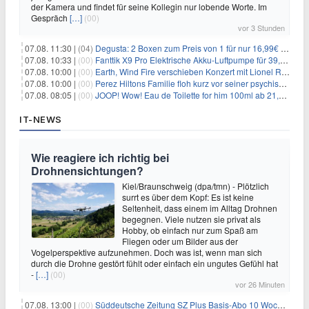
der Kamera und findet für seine Kollegin nur lobende Worte. Im
Gespräch
[…]
(00)
vor 3 Stunden
07.08. 11:30 |
(04)
Degusta: 2 Boxen zum Preis von 1 für nur 16,99€ inkl. Versand
07.08. 10:33 |
(00)
Fanttik X9 Pro Elektrische Akku-Luftpumpe für 39,99€
07.08. 10:00 |
(00)
Earth, Wind Fire verschieben Konzert mit Lionel Richie nach medizinischem Notfall
07.08. 10:00 |
(00)
Perez Hiltons Familie floh kurz vor seiner psychischen Krise aus dem Haus
07.08. 08:05 |
(00)
JOOP! Wow! Eau de Toilette for him 100ml ab 21,84€ im Sparabo
IT-NEWS
Wie reagiere ich richtig bei
Drohnensichtungen?
Kiel/Braunschweig (dpa/tmn) - Plötzlich
surrt es über dem Kopf: Es ist keine
Seltenheit, dass einem im Alltag Drohnen
begegnen. Viele nutzen sie privat als
Hobby, ob einfach nur zum Spaß am
Fliegen oder um Bilder aus der
Vogelperspektive aufzunehmen. Doch was ist, wenn man sich
durch die Drohne gestört fühlt oder einfach ein ungutes Gefühl hat
-
[…]
(00)
vor 26 Minuten
07.08. 13:00 |
(00)
Süddeutsche Zeitung SZ Plus Basis-Abo 10 Wochen für 10€