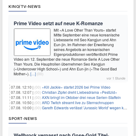
KINO/TV-NEWS
Prime Video setzt auf neue K-Romanze
Mit «A Love Other Than Yours» startet
Mitte September eine neue koreanische
Liebesserie mit Seo Kangjun und Ahn
Eun-jin. Im Rahmen der Erweiterung
seines Angebots an koreanischen
Eigenproduktionen veröffentlicht Prime
Video am 12. September die neue Romance-Serie A Love Other
Than Yours. Die Hauptrollen übernehmen Seo Kangjun
(«Undercover High School») und Ahn Eun-jin («The Good Bad
Mother»).
[…]
(00)
vor 1 Stunde
07.08. 12:10 |
(00)
«Kill Jackie» startet 2026 bei Prime Video
07.08. 12:07 |
(00)
Christian Zipfel dreht Liebesdrama «Pestizid»
07.08. 11:11 |
(00)
AXN bringt im Oktober drei neue Serien-Staffeln
07.08. 10:50 |
(00)
ARD Twitch streamt live zu Sternschnuppen
07.08. 10:00 |
(00)
Gareth Edwards verlässt 'Jurassic World' wegen kreativer Differenzen
SPORT-NEWS
Wellbrock verpasst nach Gose-Gold Titel-