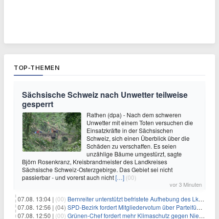
TOP-THEMEN
Sächsische Schweiz nach Unwetter teilweise
gesperrt
Rathen (dpa) - Nach dem schweren
Unwetter mit einem Toten versuchen die
Einsatzkräfte in der Sächsischen
Schweiz, sich einen Überblick über die
Schäden zu verschaffen. Es seien
unzählige Bäume umgestürzt, sagte
Björn Rosenkranz, Kreisbrandmeister des Landkreises
Sächsische Schweiz-Osterzgebirge. Das Gebiet sei nicht
passierbar - und vorerst auch nicht
[…]
(00)
vor 3 Minuten
07.08. 13:04 |
(00)
Bernreiter unterstützt befristete Aufhebung des Lkw-Fahrverbots
07.08. 12:56 |
(04)
SPD-Bezirk fordert Mitgliedervotum über Parteiführung
07.08. 12:50 |
(00)
Grünen-Chef fordert mehr Klimaschutz gegen Niedrigwasser