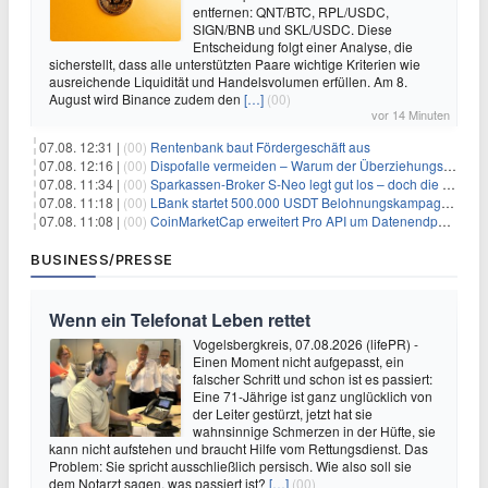
entfernen: QNT/BTC, RPL/USDC,
SIGN/BNB und SKL/USDC. Diese
Entscheidung folgt einer Analyse, die
sicherstellt, dass alle unterstützten Paare wichtige Kriterien wie
ausreichende Liquidität und Handelsvolumen erfüllen. Am 8.
August wird Binance zudem den
[…]
(00)
vor 14 Minuten
07.08. 12:31 |
(00)
Rentenbank baut Fördergeschäft aus
07.08. 12:16 |
(00)
Dispofalle vermeiden – Warum der Überziehungskredit teurer ist als gedacht
07.08. 11:34 |
(00)
Sparkassen-Broker S-Neo legt gut los – doch die Schwachstellen bleiben
07.08. 11:18 |
(00)
LBank startet 500.000 USDT Belohnungskampagne mit Pudgy Penguins
07.08. 11:08 |
(00)
CoinMarketCap erweitert Pro API um Datenendpunkte für reale Vermögenswerte
BUSINESS/PRESSE
Wenn ein Telefonat Leben rettet
Vogelsbergkreis, 07.08.2026 (lifePR) -
Einen Moment nicht aufgepasst, ein
falscher Schritt und schon ist es passiert:
Eine 71-Jährige ist ganz unglücklich von
der Leiter gestürzt, jetzt hat sie
wahnsinnige Schmerzen in der Hüfte, sie
kann nicht aufstehen und braucht Hilfe vom Rettungsdienst. Das
Problem: Sie spricht ausschließlich persisch. Wie also soll sie
dem Notarzt sagen, was passiert ist?
[…]
(00)