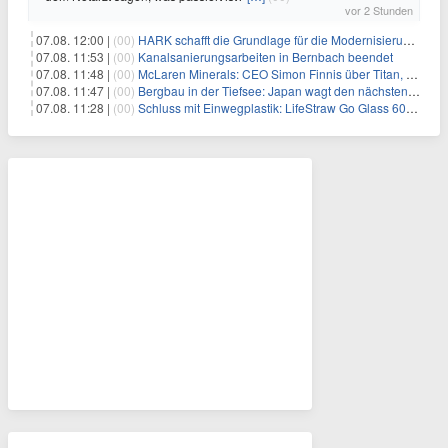
vor 2 Stunden
07.08. 12:00 |
(00)
HARK schafft die Grundlage für die Modernisierung seiner IBM i-Anwendungen
07.08. 11:53 |
(00)
Kanalsanierungsarbeiten in Bernbach beendet
07.08. 11:48 |
(00)
McLaren Minerals: CEO Simon Finnis über Titan, Zirkon und Seltene Erden
07.08. 11:47 |
(00)
Bergbau in der Tiefsee: Japan wagt den nächsten Schritt
07.08. 11:28 |
(00)
Schluss mit Einwegplastik: LifeStraw Go Glass 600ml bringt gefiltertes Trinkwasser aus der Glasflasche