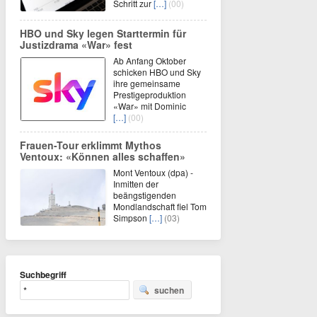
Schritt zur
[…]
(00)
HBO und Sky legen Starttermin für
Justizdrama «War» fest
Ab Anfang Oktober
schicken HBO und Sky
ihre gemeinsame
Prestigeproduktion
«War» mit Dominic
[…]
(00)
Frauen-Tour erklimmt Mythos
Ventoux: «Können alles schaffen»
Mont Ventoux (dpa) -
Inmitten der
beängstigenden
Mondlandschaft fiel Tom
Simpson
[…]
(03)
Suchbegriff
suchen