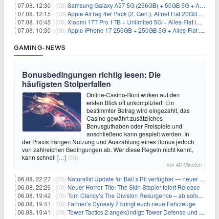
07.08. 12:30 |
(00)
Samsung Galaxy A57 5G (256GB) + 50GB 5G + Alles-Flat im Vodafone-Netz für 19,99€/Monat – eff. 2,36€/Monat
07.08. 12:15 |
(00)
Apple AirTag 4er Pack (2. Gen.), Allnet Flat 20GB 5G im Telekom-Netz für 14,99€/Monat – eff. 2,07€/Monat
07.08. 10:45 |
(00)
Xiaomi 17T Pro 1TB + Unlimited 5G + Alles-Flat im o2 Netz für 29,99€/Monat – eff. 1,15€/Monat
07.08. 10:30 |
(00)
Apple iPhone 17 256GB + 250GB 5G + Alles-Flat im Telekom-Netz für 34€/Monat – eff. 6,29€/Monat
GAMING-NEWS
Bonusbedingungen richtig lesen: Die
häufigsten Stolperfallen
Online-Casino-Boni wirken auf den
ersten Blick oft unkompliziert: Ein
bestimmter Betrag wird eingezahlt, das
Casino gewährt zusätzliches
Bonusguthaben oder Freispiele und
anschließend kann gespielt werden. In
der Praxis hängen Nutzung und Auszahlung eines Bonus jedoch
von zahlreichen Bedingungen ab. Wer diese Regeln nicht kennt,
kann schnell
[…]
(00)
vor 40 Minuten
06.08. 22:27 |
(00)
Naturalist Update für Ball x Pit verfügbar — neuer Content auf allen Plattformen
06.08. 22:26 |
(00)
Neuer Horror‑Titel The Skin Stapler feiert Release
06.08. 19:42 |
(00)
Tom Clancy’s The Division Resurgence – ab sofort für euch verfügbar
06.08. 19:41 |
(00)
Farmer’s Dynasty 2 bringt euch neue Fahrzeuge
06.08. 19:41 |
(00)
Tower Tactics 2 angekündigt: Tower Defense und Deckbuilding Kombo kehrt zurück