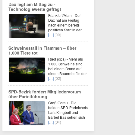
Dax legt am Mittag zu -
Technologiewerte gefragt
Frankfurt/Main - Der
Dax hat am Freitag
nach einem bereits
positiven Start in den
[…]
(00)
Schweinestall in Flammen – über
1.000 Tiere tot
Ried (dpa) - Mehr als
1.000 Schweine sind
bei einem Brand auf
einem Bauernhof in der
[…]
(02)
SPD-Bezirk fordert Mitgliedervotum
über Parteiführung
Groß-Gerau - Die
beiden SPD-Parteichefs
Lars Klingbeil und
Bärbel Bas sehen sich
[…]
(04)