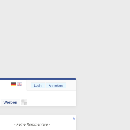
Login
Anmelden
Werben
- keine Kommentare -