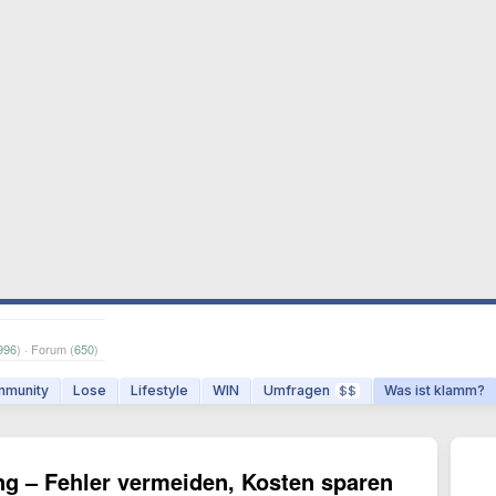
996
) · Forum (
650
)
munity
Lose
Lifestyle
WIN
Umfragen
Was ist klamm?
$$
ng – Fehler vermeiden, Kosten sparen