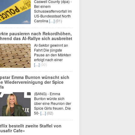
Caswell County (dpa) -
Bei einem
Schusswaffenvorfall im
US-Bundesstaat North
Carolina
[…]
(01)
rkte pausieren nach Rekordhöhen,
hrend das AI-Rallye sich ausbreitet
AI-Sektor gewinnt an
Fahrt Die jüngste
Pause an den Märkten
erfolgt nach einer
[…]
(00)
pstar Emma Bunton wünscht sich
ne Wiedervereinigung der Spice
rls
(BANG) - Emma
Bunton würde sich
über eine Reunion der
Spice Girls freuen. Die
50-
[…]
(02)
tflix bestellt zweite Staffel von
usafir Cafe»