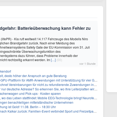
dgefahr: Batterieüberwachung kann Fehler zu
 (lifePR) - Kia ruft weltweit 14.117 Fahrzeuge des Modells Niro
lichen Brandgefahr zurück. Nach einer Meldung des
hnellwarnsystems Safety Gate der EU-Kommission vom 31. Juli
eingeschränkte Überwachungsfunktion des
entsystems dazu führen, dass Probleme innerhalb der
 nicht rechtzeitig erkannt werden. Im
[…]
(00)
vor 1 Stunde
kendorf
welt, desto höher der Anspruch an gute Beratung
tform für AMR-Anwendungen mit Unterstützung für vier GMSL2-Fahrzeugkameras auf den Markt
cht zu refundierende Zuwendungen in Höhe von 4,84 Mio. $ von der kanadischen Regierung für Straßeninfrastruktur und Stromübertragungsleitungen
utsche Adresse? So erkennen Sie, wo Ihre Leiterplatten wirklich gefertigt werden
itschenwagen und Pick-ups - Kosten sparen
das Leben stattfindet: Mobile EEG-Technologie bringt Neurofeedback in den Alltag
ngen benachteiligen mittelständische Unternehmen
hung ist Gold! 11.08. Berlin – 18:30 Uhr
h Kalkar zurück: Familien-Event verbindet Sport und Freizeitpark-Erlebnis