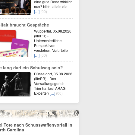
eine gute Rede wirklich
aus? Nicht allein die
[…]
(00)
elfalt braucht Gespräche
Wuppertal, 05.08.2026
(lifePR) -
Unterschiedliche
Perspektiven
verstehen, Vorurteile
[…]
(00)
e lang darf ein Schulweg sein?
Düsseldorf, 05.08.2026
(lifePR) - Das
Verwaltungsgericht
Trier hat laut ARAG
Experten
[…]
(00)
ei Tote nach Schusswaffenvorfall in
rth Carolina