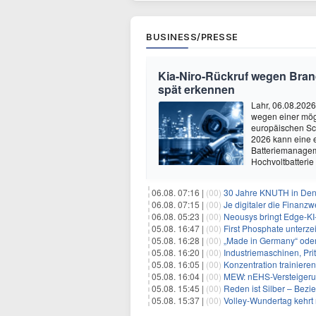
BUSINESS/PRESSE
Kia-Niro-Rückruf wegen Bran
spät erkennen
Lahr, 06.08.2026
wegen einer mög
europäischen Sc
2026 kann eine 
Batteriemanagem
Hochvoltbatterie
06.08. 07:16 |
(00)
30 Jahre KNUTH in Den
06.08. 07:15 |
(00)
Je digitaler die Finanz
06.08. 05:23 |
(00)
Neousys bringt Edge-KI-GPU-Plat
05.08. 16:47 |
(00)
First Phosphate unterzeichnet Vereinbarungen für ni
05.08. 16:28 |
(00)
„Made in Germany“ oder nur de
05.08. 16:20 |
(00)
Industriemaschinen, Pr
05.08. 16:05 |
(00)
Konzentration trainieren, wo 
05.08. 16:04 |
(00)
MEW: nEHS-Versteigeru
05.08. 15:45 |
(00)
Reden ist Silber – Bezie
05.08. 15:37 |
(00)
Volley-Wundertag kehrt nac