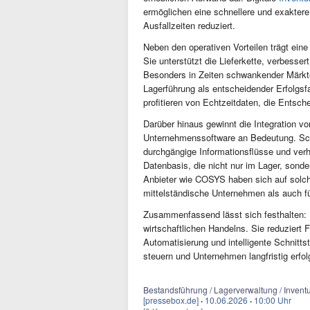
ermöglichen eine schnellere und exakter
Ausfallzeiten reduziert.
Neben den operativen Vorteilen trägt eine
Sie unterstützt die Lieferkette, verbesser
Besonders in Zeiten schwankender Märkte 
Lagerführung als entscheidender Erfolgs
profitieren von Echtzeitdaten, die Entsc
Darüber hinaus gewinnt die Integration 
Unternehmenssoftware an Bedeutung. Sch
durchgängige Informationsflüsse und verh
Datenbasis, die nicht nur im Lager, sonde
Anbieter wie COSYS haben sich auf solche 
mittelständische Unternehmen als auch f
Zusammenfassend lässt sich festhalten: E
wirtschaftlichen Handelns. Sie reduziert 
Automatisierung und intelligente Schnitts
steuern und Unternehmen langfristig erfol
Bestandsführung / Lagerverwaltung / Inventu
[pressebox.de]
·
10.06.2026
·
10:00 Uhr