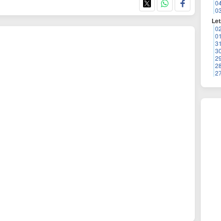
0
0
Let
0
0
3
3
2
2
2