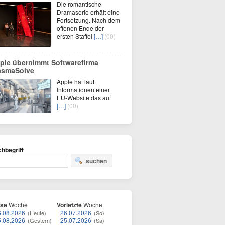
Die romantische
Dramaserie erhält eine
Fortsetzung. Nach dem
offenen Ende der
ersten Staffel
[…]
(00)
ple übernimmt Softwarefirma
asmaSolve
Apple hat laut
Informationen einer
EU-Website das auf
[…]
(00)
hbegriff
suchen
ese
Woche
Vorletzte
Woche
6.08.2026
26.07.2026
(Heute)
(So)
5.08.2026
25.07.2026
(Gestern)
(Sa)