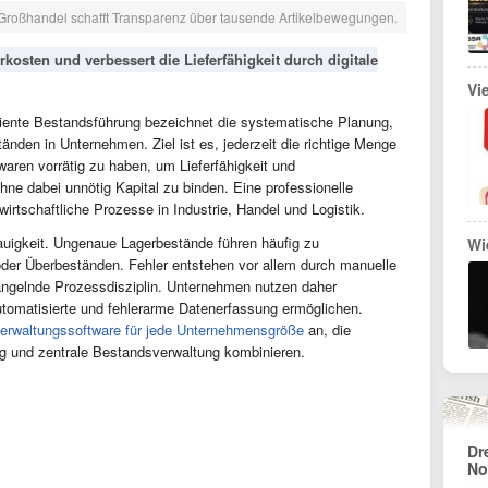
 Großhandel schafft Transparenz über tausende Artikelbewegungen.
kosten und verbessert die Lieferfähigkeit durch digitale
Vi
ziente Bestandsführung bezeichnet die systematische Planung,
nden in Unternehmen. Ziel ist es, jederzeit die richtige Menge
gwaren vorrätig zu haben, um Lieferfähigkeit und
hne dabei unnötig Kapital zu binden. Eine professionelle
wirtschaftliche Prozesse in Industrie, Handel und Logistik.
auigkeit. Ungenaue Lagerbestände führen häufig zu
Wi
 oder Überbeständen. Fehler entstehen vor allem durch manuelle
angelnde Prozessdisziplin. Unternehmen nutzen daher
utomatisierte und fehlerarme Datenerfassung ermöglichen.
erwaltungssoftware für jede Unternehmensgröße
an, die
g und zentrale Bestandsverwaltung kombinieren.
Dr
No