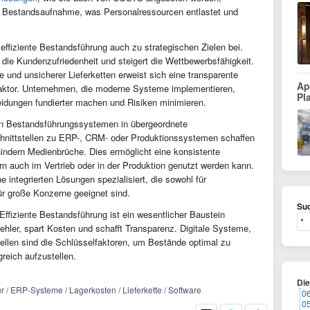
e Bestandsaufnahme, was Personalressourcen entlastet und
 effiziente Bestandsführung auch zu strategischen Zielen bei.
t die Kundenzufriedenheit und steigert die Wettbewerbsfähigkeit.
und unsicherer Lieferketten erweist sich eine transparente
Ap
faktor. Unternehmen, die moderne Systeme implementieren,
Pl
heidungen fundierter machen und Risiken minimieren.
von Bestandsführungssystemen in übergeordnete
nittstellen zu ERP-, CRM- oder Produktionssystemen schaffen
indern Medienbrüche. Dies ermöglicht eine konsistente
rn auch im Vertrieb oder in der Produktion genutzt werden kann.
integrierten Lösungen spezialisiert, die sowohl für
ür große Konzerne geeignet sind.
Suc
ffiziente Bestandsführung ist ein wesentlicher Baustein
Fehler, spart Kosten und schafft Transparenz. Digitale Systeme,
tellen sind die Schlüsselfaktoren, um Bestände optimal zu
greich aufzustellen.
Di
r / ERP-Systeme / Lagerkosten / Lieferkette / Software
0
0