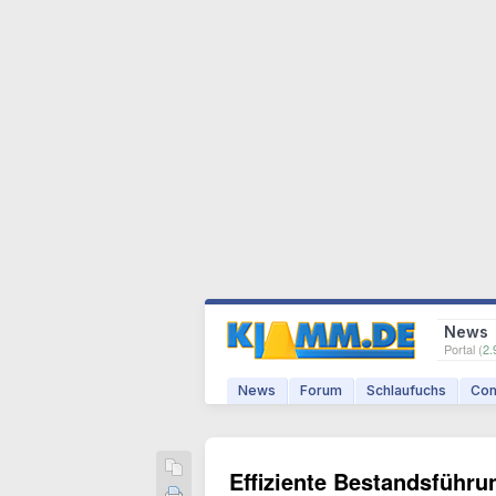
News
Portal (
2.
News
Forum
Schlaufuchs
Com
Effiziente Bestandsführu