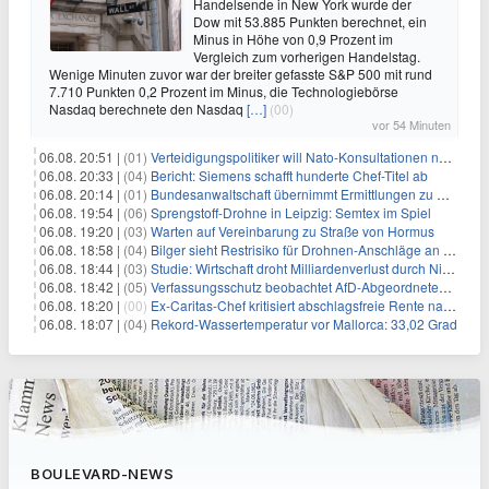
Handelsende in New York wurde der
Dow mit 53.885 Punkten berechnet, ein
Minus in Höhe von 0,9 Prozent im
Vergleich zum vorherigen Handelstag.
Wenige Minuten zuvor war der breiter gefasste S&P 500 mit rund
7.710 Punkten 0,2 Prozent im Minus, die Technologiebörse
Nasdaq berechnete den Nasdaq
[…]
(00)
vor 54 Minuten
06.08. 20:51 |
(01)
Verteidigungspolitiker will Nato-Konsultationen nach Drohnenfund
06.08. 20:33 |
(04)
Bericht: Siemens schafft hunderte Chef-Titel ab
06.08. 20:14 |
(01)
Bundesanwaltschaft übernimmt Ermittlungen zu Drohnenvorfall
06.08. 19:54 |
(06)
Sprengstoff-Drohne in Leipzig: Semtex im Spiel
06.08. 19:20 |
(03)
Warten auf Vereinbarung zu Straße von Hormus
06.08. 18:58 |
(04)
Bilger sieht Restrisiko für Drohnen-Anschläge an Flughäfen
06.08. 18:44 |
(03)
Studie: Wirtschaft droht Milliardenverlust durch Niedrigwasser
06.08. 18:42 |
(05)
Verfassungsschutz beobachtet AfD-Abgeordneten Nolte
06.08. 18:20 |
(00)
Ex-Caritas-Chef kritisiert abschlagsfreie Rente nach 45 Jahren
06.08. 18:07 |
(04)
Rekord-Wassertemperatur vor Mallorca: 33,02 Grad
BOULEVARD-NEWS