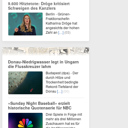
9.600 Hitztetote: Dröge kritisiert
Schweigen des Kanzlers
Berlin - Grünen-
Fraktionschefin
Katharina Dröge hat
angesichts der hohen
Zahl an
[…]
(03)
Donau-Niedrigwasser legt in Ungarn
die Flusskreuzer lahm
Budapest (dpa) - Der
durch Hitze und
Trockenheit bedingte
Rekord-Tiefstand der
Donau
[…]
(00)
«Sunday Night Baseball» erzielt
historische Quotenserie für NBC
Drei Spiele in Folge mit
mehr als drei Millionen
Zuschauern hat es für
die traditionsreiche