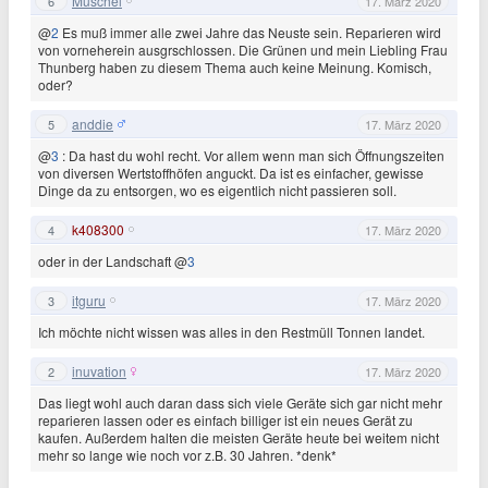
Muschel
6
17. März 2020
@
2
Es muß immer alle zwei Jahre das Neuste sein. Reparieren wird
von vorneherein ausgrschlossen. Die Grünen und mein Liebling Frau
Thunberg haben zu diesem Thema auch keine Meinung. Komisch,
oder?
anddie
5
17. März 2020
@
3
: Da hast du wohl recht. Vor allem wenn man sich Öffnungszeiten
von diversen Wertstoffhöfen anguckt. Da ist es einfacher, gewisse
Dinge da zu entsorgen, wo es eigentlich nicht passieren soll.
k408300
4
17. März 2020
oder in der Landschaft @
3
itguru
3
17. März 2020
Ich möchte nicht wissen was alles in den Restmüll Tonnen landet.
inuvation
2
17. März 2020
Das liegt wohl auch daran dass sich viele Geräte sich gar nicht mehr
reparieren lassen oder es einfach billiger ist ein neues Gerät zu
kaufen. Außerdem halten die meisten Geräte heute bei weitem nicht
mehr so lange wie noch vor z.B. 30 Jahren. *denk*