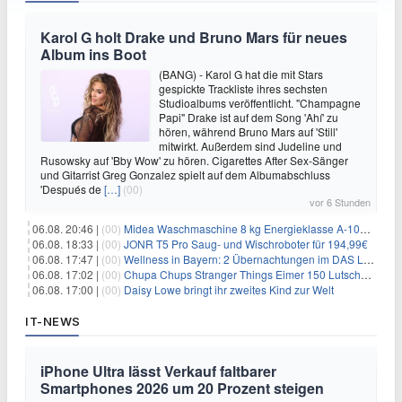
Karol G holt Drake und Bruno Mars für neues
Album ins Boot
(BANG) - Karol G hat die mit Stars
gespickte Trackliste ihres sechsten
Studioalbums veröffentlicht. "Champagne
Papi" Drake ist auf dem Song 'Ahí' zu
hören, während Bruno Mars auf 'Still'
mitwirkt. Außerdem sind Judeline und
Rusowsky auf 'Bby Wow' zu hören. Cigarettes After Sex-Sänger
und Gitarrist Greg Gonzalez spielt auf dem Albumabschluss
'Después de
[…]
(00)
vor 6 Stunden
06.08. 20:46 |
(00)
Midea Waschmaschine 8 kg Energieklasse A-10% 1400 U/Min für 289,97€
06.08. 18:33 |
(00)
JONR T5 Pro Saug- und Wischroboter für 194,99€
06.08. 17:47 |
(00)
Wellness in Bayern: 2 Übernachtungen im DAS LUDWIG Sports Resort inkl. HP + Wellness ab 174€ p.P.
06.08. 17:02 |
(00)
Chupa Chups Stranger Things Eimer 150 Lutscher für 21,95€
06.08. 17:00 |
(00)
Daisy Lowe bringt ihr zweites Kind zur Welt
IT-NEWS
iPhone Ultra lässt Verkauf faltbarer
Smartphones 2026 um 20 Prozent steigen