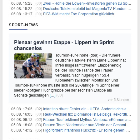
06.08. 15:25 |
(00)
Zwei «Höhle der Löwen»-Investoren gehen zu Springer
06.08. 15:22 |
(00)
Deutsche Telekom bleibt bei MagentaTV-Kunden vage
06.08. 13:17 |
(00)
FIFA-WM macht Fox Corporation glücklich
SPORT-NEWS
Pienaar gewinnt Etappe - Lippert im Sprint
chancenlos
Tournon-sur-Rhône (dpa) - Die frühere
deutsche Rad-Meisterin Liane Lippert hat
ihren insgesamt zweiten Etappenerfolg
bei der Tour de France der Frauen
verpasst. Nach hügeligen 153,4
Kilometern zwischen Montbrison und
Tournon-sur-Rhone musste sich die 28-Jährige im Sprint einer
siebenköpfigen Fluchtgruppe bei der sechsten Etappe als
Sechste geschlagen
[…]
(00)
vor 5 Stunden
06.08. 17:05 |
(02)
Infantino räumt Fehler ein - UEFA: Ändert nichts an Boykott
06.08. 16:05 |
(00)
Real-Wechsel fix: Diomande ist Leipzigs Rekordtransfer
06.08. 09:12 |
(02)
Frauen-Tour erklimmt Mythos Ventoux: «Können alles schaffen»
05.08. 18:08 |
(03)
Frauen-Tour: Niedermaier nun Vierte der Gesamtwertung
05.08. 14:12 |
(05)
Figo fordert Infantinos Rücktritt: «Er sollte gehen. Jetzt»