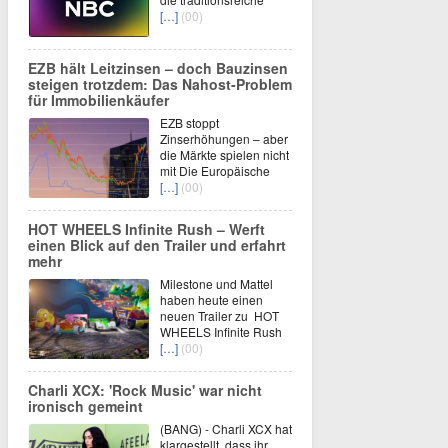
[…]
(00)
EZB hält Leitzinsen – doch Bauzinsen
steigen trotzdem: Das Nahost-Problem
für Immobilienkäufer
EZB stoppt
Zinserhöhungen – aber
die Märkte spielen nicht
mit Die Europäische
[…]
(00)
HOT WHEELS Infinite Rush – Werft
einen Blick auf den Trailer und erfahrt
mehr
Milestone und Mattel
haben heute einen
neuen Trailer zu HOT
WHEELS Infinite Rush
[…]
(00)
Charli XCX: 'Rock Music' war nicht
ironisch gemeint
(BANG) - Charli XCX hat
klargestellt, dass ihr