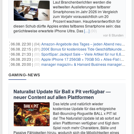
Laut Branchenberichten werden die
weltweiten Auslieferungen faltbarer
Smartphones im Jahr 2026 im Vergleich
zum Vorjahr voraussichtlich um 20
Prozent wachsen. Hauptverantwortlich für
diesen Schub dürfte Apples erstes faltbares Smartphone sein: das
gerüchteweise erwartete iPhone Ultra. Das
[…]
(00)
vor 6 Stunden
06.08. 22:30 |
(04)
Amazon-Angebote des Tages – jeden Abend neue Deals zum Stöbern
06.08. 22:15 |
(01)
200€ Bonus für kostenloses Tide Geschäftskundenkonto
06.08. 21:33 |
(00)
SportSpar: Jackpot Sale – Viele Artikel für nur 6,66€ – nur 48 Stunden
06.08. 20:23 |
(00)
Apple iPhone 17 256GB + 70GB 5G + Alles-Flat im Vodafone-Netz für 34,99€/Monat – eff. 4,65€/Monat
06.08. 20:00 |
(00)
manager magazin+ & Harvard Business manager+ Digital-Kombi-Abo 1 Monat kostenlos
GAMING-NEWS
Naturalist Update für Ball x Pit verfügbar —
neuer Content auf allen Plattformen
Das letzte und natürlich wieder
kostenlose Update für das erfolgreiche
Ball-Bouncing-Roguelite BALL x PIT ist
da! The Naturalist Update ist ab sofort auf
allen Plattformen verfügbar und fügt dem
Spiel noch mehr Charaktere, Bälle und
Passive Fähigkeiten hinzu, wodurch sich die Möglichkeiten eines