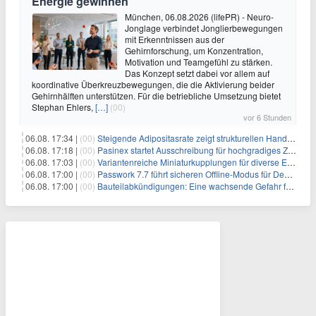
Energie gewinnen
München, 06.08.2026 (lifePR) - Neuro-
Jonglage verbindet Jonglierbewegungen
mit Erkenntnissen aus der
Gehirnforschung, um Konzentration,
Motivation und Teamgefühl zu stärken.
Das Konzept setzt dabei vor allem auf
koordinative Überkreuzbewegungen, die die Aktivierung beider
Gehirnhälften unterstützen. Für die betriebliche Umsetzung bietet
Stephan Ehlers,
[…]
(00)
vor 6 Stunden
06.08. 17:34 |
(00)
Steigende Adipositasrate zeigt strukturellen Handlungsbedarf bei der Ernährung schulpflichtiger Kinder
06.08. 17:18 |
(00)
Pasinex startet Ausschreibung für hochgradiges Zinksulfidkonzentrat mit Germanium- und Silbergehalten und stellt ein Betriebsupdate bereit
06.08. 17:03 |
(00)
Variantenreiche Miniaturkupplungen für diverse Einsatzbereiche
06.08. 17:00 |
(00)
Passwork 7.7 führt sicheren Offline-Modus für Desktop- und Mobile-Apps ein
06.08. 17:00 |
(00)
Bauteilabkündigungen: Eine wachsende Gefahr für industrielle Elektroniksysteme