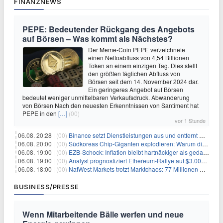
FINANZNEWS
PEPE: Bedeutender Rückgang des Angebots
auf Börsen – Was kommt als Nächstes?
Der Meme-Coin PEPE verzeichnete
einen Nettoabfluss von 4,54 Billionen
Token an einem einzigen Tag. Dies stellt
den größten täglichen Abfluss von
Börsen seit dem 14. November 2024 dar.
Ein geringeres Angebot auf Börsen
bedeutet weniger unmittelbaren Verkaufsdruck. Abwanderung
von Börsen Nach den neuesten Erkenntnissen von Santiment hat
PEPE in den
[…]
(00)
vor 1 Stunde
06.08. 20:28 |
(00)
Binance setzt Dienstleistungen aus und entfernt mehrere Krypto-Paare: Wer ist betroffen?
06.08. 20:00 |
(00)
Südkoreas Chip-Giganten explodieren: Warum dieser Rekord-Tag die KI-Branche erschüttert
06.08. 19:00 |
(00)
EZB-Schock: Inflation bleibt hartnäckiger als gedacht – 2027 wird zum kritischen Test
06.08. 19:00 |
(00)
Analyst prognostiziert Ethereum-Rallye auf $3.000 nach entscheidendem On-Chain-Ausbruch
06.08. 18:00 |
(00)
NatWest Markets trotzt Marktchaos: 77 Millionen Pfund Gewinn im ersten Halbjahr
BUSINESS/PRESSE
Wenn Mitarbeitende Bälle werfen und neue