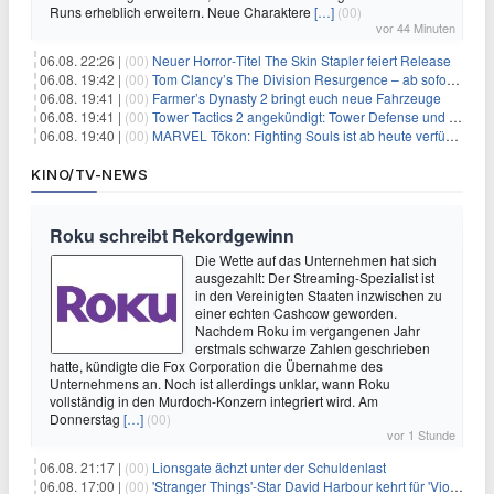
Runs erheblich erweitern. Neue Charaktere
[…]
(00)
vor 44 Minuten
06.08. 22:26 |
(00)
Neuer Horror‑Titel The Skin Stapler feiert Release
06.08. 19:42 |
(00)
Tom Clancy’s The Division Resurgence – ab sofort für euch verfügbar
06.08. 19:41 |
(00)
Farmer’s Dynasty 2 bringt euch neue Fahrzeuge
06.08. 19:41 |
(00)
Tower Tactics 2 angekündigt: Tower Defense und Deckbuilding Kombo kehrt zurück
06.08. 19:40 |
(00)
MARVEL Tōkon: Fighting Souls ist ab heute verfügbar
KINO/TV-NEWS
Roku schreibt Rekordgewinn
Die Wette auf das Unternehmen hat sich
ausgezahlt: Der Streaming-Spezialist ist
in den Vereinigten Staaten inzwischen zu
einer echten Cashcow geworden.
Nachdem Roku im vergangenen Jahr
erstmals schwarze Zahlen geschrieben
hatte, kündigte die Fox Corporation die Übernahme des
Unternehmens an. Noch ist allerdings unklar, wann Roku
vollständig in den Murdoch-Konzern integriert wird. Am
Donnerstag
[…]
(00)
vor 1 Stunde
06.08. 21:17 |
(00)
Lionsgate ächzt unter der Schuldenlast
06.08. 17:00 |
(00)
'Stranger Things'-Star David Harbour kehrt für 'Violent Night 2' zurück – Kristen Bell stößt zur Besetzung