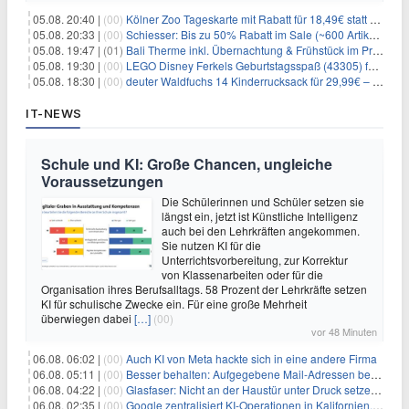
05.08. 20:40 |
(00)
Kölner Zoo Tageskarte mit Rabatt für 18,49€ statt 29,50€ – einlösbar bis Dezember
05.08. 20:33 |
(00)
Schiesser: Bis zu 50% Rabatt im Sale (~600 Artikel zur Auswahl)
05.08. 19:47 |
(01)
Bali Therme inkl. Übernachtung & Frühstück im Premium Hotel (Bad Oeynhausen) ab 89€ p.P.
05.08. 19:30 |
(00)
LEGO Disney Ferkels Geburtstagsspaß (43305) für 29,10€
05.08. 18:30 |
(00)
deuter Waldfuchs 14 Kinderrucksack für 29,99€ – Amber-maple
IT-NEWS
Schule und KI: Große Chancen, ungleiche
Voraussetzungen
Die Schülerinnen und Schüler setzen sie
längst ein, jetzt ist Künstliche Intelligenz
auch bei den Lehrkräften angekommen.
Sie nutzen KI für die
Unterrichtsvorbereitung, zur Korrektur
von Klassenarbeiten oder für die
Organisation ihres Berufsalltags. 58 Prozent der Lehrkräfte setzen
KI für schulische Zwecke ein. Für eine große Mehrheit
überwiegen dabei
[…]
(00)
vor 48 Minuten
06.08. 06:02 |
(00)
Auch KI von Meta hackte sich in eine andere Firma
06.08. 05:11 |
(00)
Besser behalten: Aufgegebene Mail-Adressen bergen Gefahren
06.08. 04:22 |
(00)
Glasfaser: Nicht an der Haustür unter Druck setzen lassen
06.08. 02:35 |
(00)
Google zentralisiert KI-Operationen in Kalifornien, um Rivale Anthropic und OpenAI zu überholen