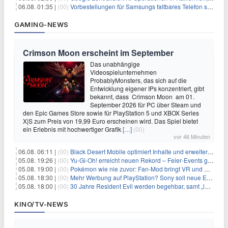
06.08. 01:35 |
(00)
Vorbestellungen für Samsungs faltbares Telefon steigen um 30 % in einem wettbewerbsintensiven Markt
GAMING-NEWS
Crimson Moon erscheint im September
Das unabhängige
Videospielunternehmen
ProbablyMonsters, das sich auf die
Entwicklung eigener IPs konzentriert, gibt
bekannt, dass Crimson Moon am 01.
September 2026 für PC über Steam und
den Epic Games Store sowie für PlayStation 5 und XBOX Series
X|S zum Preis von 19,99 Euro erscheinen wird. Das Spiel bietet
ein Erlebnis mit hochwertiger Grafik
[…]
(00)
vor 46 Minuten
06.08. 06:11 |
(00)
Black Desert Mobile optimiert Inhalte und erweitert Treasure Access
05.08. 19:26 |
(00)
Yu‑Gi‑Oh! erreicht neuen Rekord – Feier‑Events gestartet
05.08. 19:00 |
(00)
Pokémon wie nie zuvor: Fan-Mod bringt VR und Ego-Perspektive nach Kanto
05.08. 18:30 |
(00)
Mehr Werbung auf PlayStation? Sony soll neue Einnahmequellen prüfen
05.08. 18:00 |
(00)
30 Jahre Resident Evil werden begehbar, samt „lebensgroßem Leon“
KINO/TV-NEWS