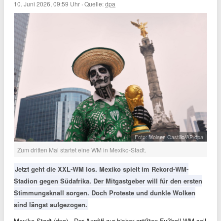
10. Juni 2026, 09:59 Uhr
·
Quelle:
dpa
Foto: Moises Castillo/AP/dpa
Zum dritten Mal startet eine WM in Mexiko-Stadt.
Jetzt geht die XXL-WM los. Mexiko spielt im Rekord-WM-
Stadion gegen Südafrika. Der Mitgastgeber will für den ersten
Stimmungsknall sorgen. Doch Proteste und dunkle Wolken
sind längst aufgezogen.
Mexiko-Stadt (dpa) - Der Anpfiff zur bisher größten Fußball-WM soll