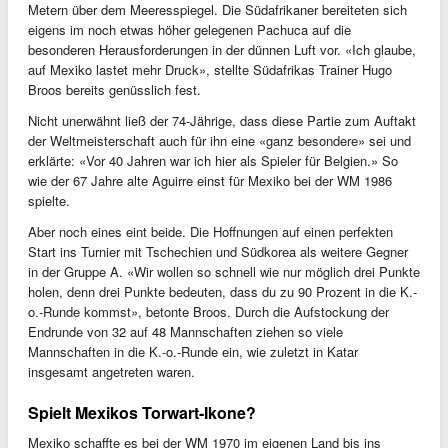
Metern über dem Meeresspiegel. Die Südafrikaner bereiteten sich
eigens im noch etwas höher gelegenen Pachuca auf die
besonderen Herausforderungen in der dünnen Luft vor. «Ich glaube,
auf Mexiko lastet mehr Druck», stellte Südafrikas Trainer Hugo
Broos bereits genüsslich fest.
Nicht unerwähnt ließ der 74-Jährige, dass diese Partie zum Auftakt
der Weltmeisterschaft auch für ihn eine «ganz besondere» sei und
erklärte: «Vor 40 Jahren war ich hier als Spieler für Belgien.» So
wie der 67 Jahre alte Aguirre einst für Mexiko bei der WM 1986
spielte.
Aber noch eines eint beide. Die Hoffnungen auf einen perfekten
Start ins Turnier mit Tschechien und Südkorea als weitere Gegner
in der Gruppe A. «Wir wollen so schnell wie nur möglich drei Punkte
holen, denn drei Punkte bedeuten, dass du zu 90 Prozent in die K.-
o.-Runde kommst», betonte Broos. Durch die Aufstockung der
Endrunde von 32 auf 48 Mannschaften ziehen so viele
Mannschaften in die K.-o.-Runde ein, wie zuletzt in Katar
insgesamt angetreten waren.
Spielt Mexikos Torwart-Ikone?
Mexiko schaffte es bei der WM 1970 im eigenen Land bis ins