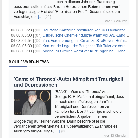
noch in diesem Jahr den Bundestag
passieren solle, müsse Bas im Herbst einen Referentenentwurf
vorlegen, sagte Frei der "Rheinischen Post". Dieser müsse dem
Vorschlag der
[…]
(01)
vor 13 Minuten
06.08. 06:23 |
(00)
Deutsche Konzerne profitieren von US-Rechenzentrums-Boom
06.08. 06:00 |
(07)
Ostdeutsche Chemieindustrie warnt vor AfD-Landesregierung
06.08. 05:54 |
(00)
Iran: Vereinbarung mit Oman zu Straße von Hormus fast fertig
06.08. 05:30 |
(00)
Knatternde Legende: Bangkoks Tuk-Tuks vor dem Aus?
06.08. 05:00 |
(00)
Adenauer-Stiftung warnt vor Kürzungen bei Globaler Gesundheit
BOULEVARD-NEWS
'Game of Thrones'-Autor kämpft mit Traurigkeit
und Depressionen
(BANG) - 'Game of Thrones'-Autor
George R. R. Martin hat eingeräumt, dass
er nach einem "stressigen Jahr" mit
Traurigkeit und Depressionen zu
kämpfen hat. Der 77-Jährige machte die
persönlichen Angaben in einem
Blogbeitrag auf seiner Website. Darin beschreibt er die
vergangenen zwölf Monate als "überwältigend". Zwar habe es
auch "großartige Dinge,
[…]
(00)
vor 13 Stunden