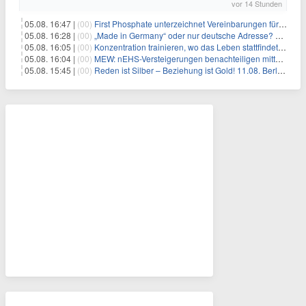
vor 14 Stunden
05.08. 16:47 |
(00)
First Phosphate unterzeichnet Vereinbarungen für nicht zu refundierende Zuwendungen in Höhe von 4,84 Mio. $ von der kanadischen Regierung für Straßeninfrastruktur und Stromübertragungsleitungen
05.08. 16:28 |
(00)
„Made in Germany“ oder nur deutsche Adresse? So erkennen Sie, wo Ihre Leiterplatten wirklich gefertigt werden
05.08. 16:05 |
(00)
Konzentration trainieren, wo das Leben stattfindet: Mobile EEG-Technologie bringt Neurofeedback in den Alltag
05.08. 16:04 |
(00)
MEW: nEHS-Versteigerungen benachteiligen mittelständische Unternehmen
05.08. 15:45 |
(00)
Reden ist Silber – Beziehung ist Gold! 11.08. Berlin – 18:30 Uhr