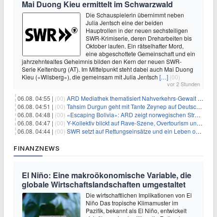
Mai Duong Kieu ermittelt im Schwarzwald
Die Schauspielerin übernimmt neben
Julia Jentsch eine der beiden
Hauptrollen in der neuen sechsteiligen
SWR-Krimiserie, deren Dreharbeiten bis
Oktober laufen. Ein rätselhafter Mord,
eine abgeschottete Gemeinschaft und ein
jahrzehntealtes Geheimnis bilden den Kern der neuen SWR-
Serie Keltenburg (AT). Im Mittelpunkt steht dabei auch Mai Duong
Kieu («Wilsberg»), die gemeinsam mit Julia Jentsch
[…]
(00)
vor 2 Stunden
06.08. 04:55 |
(00)
ARD Mediathek thematisiert Nahverkehrs-Gewalt und Soldatinnen
06.08. 04:51 |
(00)
Tahsim Durgun geht mit Tante Zeynep auf Deutschlandreise
06.08. 04:48 |
(00)
«Escaping Bolivia»: ARD zeigt norwegischen Streaminghit
06.08. 04:47 |
(00)
Y-Kollektiv blickt auf Rave-Szene, Overtourism und Pokémon-Kult
06.08. 04:44 |
(00)
SWR setzt auf Rettungseinsätze und ein Leben ohne Smartphone
FINANZNEWS
El Niño: Eine makroökonomische Variable, die
globale Wirtschaftslandschaften umgestaltet
Die wirtschaftlichen Implikationen von El
Niño Das tropische Klimamuster im
Pazifik, bekannt als El Niño, entwickelt