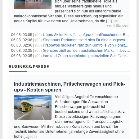
sich über seine traditionelle Rolle als
bloßes Wetterereignis hinaus und
präsentiert sich nun als eine formidable
makroökonomische Variable. Diese Verschiebung signalisiert ein
neues Kapitel für Investoren und Unternehmen, da die
[…]
(00)
vor 4 Stunden
06.08. 03:05 |
(00)
Ubers Aktienkurs fällt aufgrund enttäuschender Buchungsprognose
06.08. 02:36 |
(00)
Singapurs Parlament setzt sich für eine ausgewogene wirtschaftliche Zukunft ein
06.08. 02:36 |
(00)
Prabowos radikaler Plan zur Kontrolle von Rohstoffexporten steht vor konkurrierenden Visionen
06.08. 02:35 |
(00)
Glencore zielt auf den australischen Markt mit bevorstehendem Sekundärlisting
06.08. 02:35 |
(00)
Iran und Oman schmieden potenziellen Schifffahrtsvertrag im Hormuskanal
BUSINESS/PRESSE
Industriemaschinen, Pritschenwagen und Pick-
ups - Kosten sparen
Vielfältiges Angebot für verschiedene
Anforderungen Die Auswahl an
Pritschenwagen gebraucht ist
beeindruckend und wirtschaftlich attraktiv.
Diese zuverlässigen Fahrzeuge eignen
sich hervorragend für Transport, Logistik
und Bauwesen. Mit ihrer robusten Konstruktion und bewährter
Technik bieten sie Unternehmen jahrelange Zuverlässigkeit ohne
hohe
[…]
(00)