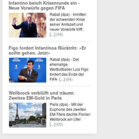
Infantino beruft Krisenrunde ein -
Neue Vorwürfe gegen FIFA
Rabat (dpa) - Inmitten
der schwersten Krise
seiner Amtszeit und
neuer Vorwürfe trifft
[…]
(04)
Figo fordert Infantinos Rücktritt: «Er
sollte gehen. Jetzt»
Rabat (dpa) - Der
ehemalige
Weltfußballer Luis Figo
fordert das Ende der
FIFA-
[…]
(04)
Wellbrock verblüfft und träumt:
Zweites EM-Gold in Paris
Paris (dpa) - Mit der
Euphorie des zweiten
EM-Titels dachte Florian
Wellbrock am Ufer
[…]
(03)