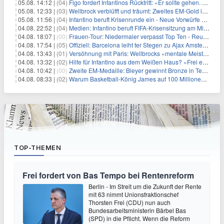
05.08. 14:12 |
(04)
Figo fordert Infantinos Rücktritt: «Er sollte gehen. Jetzt»
05.08. 12:33 |
(03)
Wellbrock verblüfft und träumt: Zweites EM-Gold in Paris
05.08. 11:56 |
(04)
Infantino beruft Krisenrunde ein - Neue Vorwürfe gegen FIFA
04.08. 22:52 |
(04)
Medien: Infantino beruft FIFA-Krisensitzung am Mittwoch ein
04.08. 18:07 |
(00)
Frauen-Tour: Niedermaier verpasst Top Ten - Reusser siegt
04.08. 17:54 |
(05)
Offiziell: Barcelona leiht ter Stegen zu Ajax Amsterdam aus
04.08. 13:43 |
(01)
Versöhnung mit Paris: Wellbrocks «mentale Meisterleistung»
04.08. 13:32 |
(02)
Hilfe für Infantino aus dem Weißen Haus? «Frei erfunden»
04.08. 10:42 |
(00)
Zweite EM-Medaille: Bleyer gewinnt Bronze in Technischer Kür
04.08. 08:33 |
(02)
Warum Basketball-König James auf 100 Millionen verzichtet
TOP-THEMEN
Frei fordert von Bas Tempo bei Rentenreform
Berlin - Im Streit um die Zukunft der Rente
mit 63 nimmt Unionsfraktionschef
Thorsten Frei (CDU) nun auch
Bundesarbeitsministerin Bärbel Bas
(SPD) in die Pflicht. Wenn die Reform