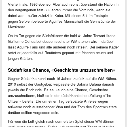
Viertelfinale, 1986 ebenso. Aber auch sonst überstand die Nation in
den vergangenen fast 50 Jahren immer die Vorrunde, wenn sie
dabei war – außer zuletzt in Katar. Mit einem 5:1 im Testspiel
gegen Serbien befeuerte Aguirres Mannschaft die Sehnsüchte der
Mexikaner.
Ob im Tor gegen die Südafrikaner die bald 41 Jahre Torwart-Ikone
Guillermo Ochoa bei dessen sechster WM stehen wird – darüber
lässt Aguirre Fans und alle anderen noch rätseln. Bei seinem Kader
setzt er jedenfalls auf Routiniers gepaart mit frischen neuen und
jungen Kräften.
Südafrikas Chance, «Geschichte umzuschreiben»
Gegner Südafrika kehrt nach 16 Jahren zurück auf die WM-Bühne.
2010 selbst der Gastgeber, verpasste die Bafana Bafana danach
jeweils die Endrunde. Es sei «auch eine Chance, Geschichte
umzuschreiben», hieß es in der südafrikanischen Zeitung «The
Citizen» bereits. Die um einen Tag verspätete Anreise wegen
teilweise noch ausstehender Visa und der Zorn des Sportministers
darüber sollten vergessen sein.
Für wen die Luft gleich nach dem ersten Spiel dieser WM dünner
wird, muss sich zeigen. Dicke Luft herrscht seit Tagen in Mexiko-