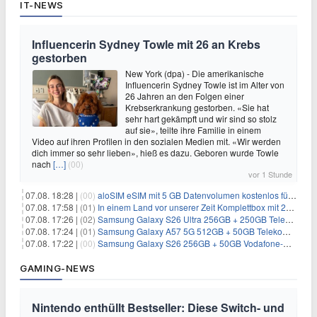
IT-NEWS
Influencerin Sydney Towle mit 26 an Krebs
gestorben
New York (dpa) - Die amerikanische
Influencerin Sydney Towle ist im Alter von
26 Jahren an den Folgen einer
Krebserkrankung gestorben. «Sie hat
sehr hart gekämpft und wir sind so stolz
auf sie», teilte ihre Familie in einem
Video auf ihren Profilen in den sozialen Medien mit. «Wir werden
dich immer so sehr lieben», hieß es dazu. Geboren wurde Towle
nach
[…]
(00)
vor 1 Stunde
07.08. 18:28 |
(00)
aloSIM eSIM mit 5 GB Datenvolumen kostenlos für Windscribe-Pro-Nutzer
07.08. 17:58 |
(01)
In einem Land vor unserer Zeit Komplettbox mit 27 DVDs für 59,49€
07.08. 17:26 |
(02)
Samsung Galaxy S26 Ultra 256GB + 250GB Telekom-Netz für 34€/Monat (effektiv 5,42€/Monat)
07.08. 17:24 |
(01)
Samsung Galaxy A57 5G 512GB + 50GB Telekom-Netz für 20€/Monat (effektiv 3,33€/Monat)
07.08. 17:22 |
(00)
Samsung Galaxy S26 256GB + 50GB Vodafone-Netz für 19,99€/Monat (effektiv 1,26€/Monat)
GAMING-NEWS
Nintendo enthüllt Bestseller: Diese Switch- und