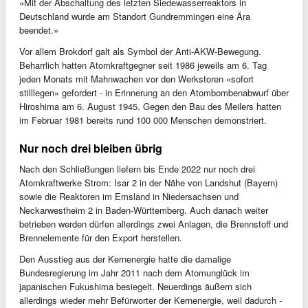
«Mit der Abschaltung des letzten Siedewasserreaktors in
Deutschland wurde am Standort Gundremmingen eine Ära
beendet.»
Vor allem Brokdorf galt als Symbol der Anti-AKW-Bewegung.
Beharrlich hatten Atomkraftgegner seit 1986 jeweils am 6. Tag
jeden Monats mit Mahnwachen vor den Werkstoren «sofort
stilllegen» gefordert - in Erinnerung an den Atombombenabwurf über
Hiroshima am 6. August 1945. Gegen den Bau des Meilers hatten
im Februar 1981 bereits rund 100 000 Menschen demonstriert.
Nur noch drei bleiben übrig
Nach den Schließungen liefern bis Ende 2022 nur noch drei
Atomkraftwerke Strom: Isar 2 in der Nähe von Landshut (Bayern)
sowie die Reaktoren im Emsland in Niedersachsen und
Neckarwestheim 2 in Baden-Württemberg. Auch danach weiter
betrieben werden dürfen allerdings zwei Anlagen, die Brennstoff und
Brennelemente für den Export herstellen.
Den Ausstieg aus der Kernenergie hatte die damalige
Bundesregierung im Jahr 2011 nach dem Atomunglück im
japanischen Fukushima besiegelt. Neuerdings äußern sich
allerdings wieder mehr Befürworter der Kernenergie, weil dadurch -