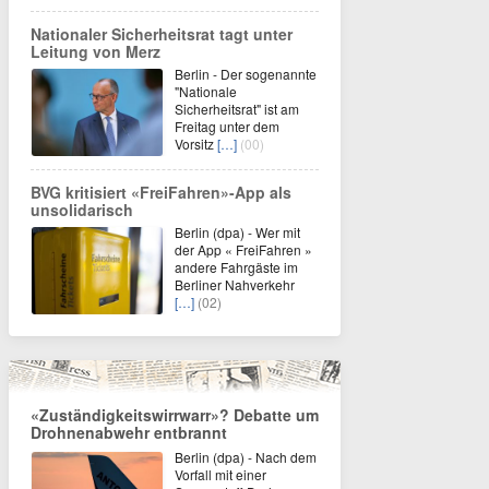
Nationaler Sicherheitsrat tagt unter
Leitung von Merz
Berlin - Der sogenannte
"Nationale
Sicherheitsrat" ist am
Freitag unter dem
Vorsitz
[…]
(00)
BVG kritisiert «FreiFahren»-App als
unsolidarisch
Berlin (dpa) - Wer mit
der App « FreiFahren »
andere Fahrgäste im
Berliner Nahverkehr
[…]
(02)
«Zuständigkeitswirrwarr»? Debatte um
Drohnenabwehr entbrannt
Berlin (dpa) - Nach dem
Vorfall mit einer