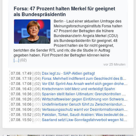
Forsa: 47 Prozent halten Merkel für geeignet
als Bundespräsidentin
Berlin - Laut einer aktuellen Umfrage des
Meinungsforschungsinstituts Forsa halten
47 Prozent der Befragten die frühere
Bundeskanzlerin Angela Merkel (CDU)
als Bundespräsidentin für geeignet. 48
Prozent halten sie für nicht geeignet,
berichten die Sender RTL und ntv, die die Studie in Auftrag
gegeben haben. Fünf Prozent der Befragten können keine
[…]
(02)
vor 25 Minuten
07.08. 17:49 |
(03)
Dax legt zu - SAP-Aktien gefragt
07.08. 17:18 |
(04)
Forsa: Mehrheit indifferent zum Geschlecht des Bundespräsidenten
07.08. 17:08 |
(02)
Vor EM: Sprint-Ass Ansah wehrt sich gegen drohende Sperre
07.08. 16:43 |
(06)
Kretschmann lobt Merz und verteidigt Spahn
07.08. 16:36 |
(03)
Spanien stellt Italien Ultimatum: Grenzkontrollen beenden
07.08. 16:26 |
(05)
Wirtschaftsweiser gegen Einführung von Schwerarbeiter-Rente
07.08. 16:06 |
(00)
Undefinierbarer Geruch führt zu Zwischenlandung von Flieger
07.08. 16:06 |
(05)
Verfassungsschutz warnt vor Desinformationskampagne gegen Merz
07.08. 15:52 |
(03)
Pakistan, Türkei, Saudi-Arabien: Was bedeutet der neue Pakt?
07.08. 15:50 |
(00)
Saarland setzt Lkw-Sonntagsfahrverbot wegen Niedrigwasser aus