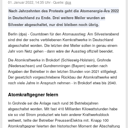
01. Januar 2022, 14:35 Uhr
·
Quelle:
dpa
Nach Jahrzehnten des Protests geht die Atomenergie-Ära 2022
in Deutschland zu Ende. Drei weitere Meiler wurden an
Silvester abgeschaltet, nur drei bleiben noch übrig.
Berlin (dpa) - Countdown für den Atomausstieg: Am Silvesterabend
sind drei der sechs verbliebenen Kernkraftwerke in Deutschland
abgeschaltet worden. Die letzten drei Meiler sollen in genau einem
Jahr vom Netz gehen - dann wäre der Ausstieg offiziell beendet.
Die Atomkraftwerke in Brokdorf (Schleswig-Holstein), Grohnde
(Niedersachsen) und Gundremmingen (Bayern) wurden nach
Angaben der Betreiber in den letzten Stunden von 2021 stillgelegt.
Der gesetzlich vorgeschriebene Rückbau der Atomkraftwerke wird
noch viele Jahre in Anspruch nehmen - in Brokdorf etwa bis 2040.
Atomkraftgegner feiern
In Grohnde sei die Anlage nach rund 36 Betriebsjahren
abgeschaltet worden. Mit fast 410 Milliarden Kilowattstunden habe
sie so viel Strom produziert wie kein anderer Kraftwerksblock
weltweit, teilte der Betreiber PreussenElektra mit. Knapp 100
Atomkraftgegner feierten den historischen Moment der Abschaltung