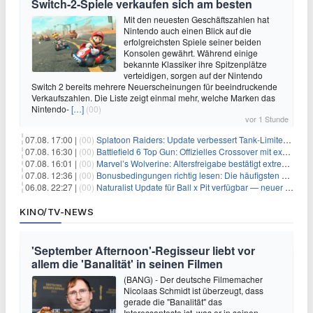
Switch-2-Spiele verkaufen sich am besten
Mit den neuesten Geschäftszahlen hat
Nintendo auch einen Blick auf die
erfolgreichsten Spiele seiner beiden
Konsolen gewährt. Während einige
bekannte Klassiker ihre Spitzenplätze
verteidigen, sorgen auf der Nintendo
Switch 2 bereits mehrere Neuerscheinungen für beeindruckende
Verkaufszahlen. Die Liste zeigt einmal mehr, welche Marken das
Nintendo-
[…]
(00)
vor 1 Stunde
07.08. 17:00 |
(00)
Splatoon Raiders: Update verbessert Tank-Limiter und behebt Bugs
07.08. 16:30 |
(00)
Battlefield 6 Top Gun: Offizielles Crossover mit exklusiven Inhalten angekündigt
07.08. 16:01 |
(00)
Marvel’s Wolverine: Altersfreigabe bestätigt extreme Gewalt und düstere Szenen
07.08. 12:36 |
(00)
Bonusbedingungen richtig lesen: Die häufigsten Stolperfallen
06.08. 22:27 |
(00)
Naturalist Update für Ball x Pit verfügbar — neuer Content auf allen Plattformen
KINO/TV-NEWS
'September Afternoon'-Regisseur liebt vor
allem die 'Banalität' in seinen Filmen
(BANG) - Der deutsche Filmemacher
Nicolaas Schmidt ist überzeugt, dass
gerade die "Banalität" das
Interessanteste ist, was er in seinen