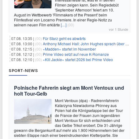
Filmen zeigen kann. Sein Regiedebüt
'September Afternoon' feiert am 10.
August im Wettbewerb 'Filmmakers of the Present' beim
Filmfestival von Locarno Premiere. In einer Regie-Notiz zu
seinem neuen Film erklärte
[…]
(00)
vor 1 Stunde
07.08. 13:35 |
(00)
Für Starz geht es abwärts
07.08. 13:00 |
(00)
Anthony Michael Hall: John Hughes sprach über eine Fortsetzung von 'The Breakfast Club'
07.08. 12:15 |
(00)
«Madden» startet im November
07.08. 12:12 |
(00)
Prime Video setzt auf neue K-Romanze
07.08. 12:10 |
(00)
«Kill Jackie» startet 2026 bei Prime Video
SPORT-NEWS
Polnische Fahrerin siegt am Mont Ventoux und
holt Tour-Gelb
Mont Ventoux (dpa) - Radrennfahrerin
Katarzyna Niewiadoma-Phinney aus
Polen hat die Königsetappe bei der Tour
de France der Frauen zum legendären
Mont Ventoux für sich entschieden und
das Gelbe Trikot erobert. Die 31-Jährige
gewann die Bergankunft auf mehr als 1.900 Höhenmetern bei der
siebten Etappe nach einer beeindruckenden Kletterpartie. Sie