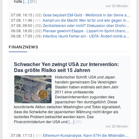
hatte
[…]
(01)
vor 33 Minuten
07.08. 16:15 |
(02)
Gose bejubelt EM-Gold - Wellbrock in der Seine ausgebremst
07.08. 11:46 |
(00)
Kampf um die Macht: Wer ist für und wer gegen Infantino?
07.08. 09:50 |
(03)
Zentralisieren oder nicht? Diskussion über Drohnenabwehr
06.08. 18:00 |
(02)
Pienaar gewinnt Etappe - Lippert im Sprint chancenlos
06.08. 17:05 |
(08)
Infantino räumt Fehler ein - UEFA: Ändert nichts an Boykott
FINANZNEWS
Schwacher Yen zwingt USA zur Intervention:
Das größte Risiko seit 15 Jahren
Historischer Schritt: USA und Japan
handeln gemeinsam Die Vereinigten
Staaten haben erstmals seit dem Jahr
2011 eine umfassende
Devisenintervention zugunsten des
japanischen Yen durchgeführt. Diese
koordinierte Aktion zwischen Washington und Tokio signalisiert,
dass die Schwäche der japanischen Währung nicht länger als
isoliertes Problem betrachtet werden kann. Das
Finanzministerium der USA und
[…]
(00)
vor 32 Minuten
07.08. 17:13 |
(00)
Ethereum-Kursanalyse: Kann ETH die Widerstände der gleitenden Durchschnitte überwinden?