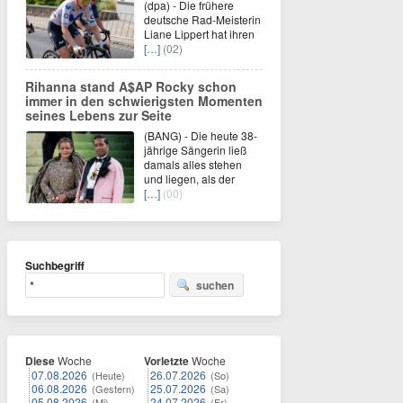
(dpa) - Die frühere
deutsche Rad-Meisterin
Liane Lippert hat ihren
[…]
(02)
Rihanna stand A$AP Rocky schon
immer in den schwierigsten Momenten
seines Lebens zur Seite
(BANG) - Die heute 38-
jährige Sängerin ließ
damals alles stehen
und liegen, als der
[…]
(00)
Suchbegriff
suchen
Diese
Woche
Vorletzte
Woche
07.08.2026
26.07.2026
(Heute)
(So)
06.08.2026
25.07.2026
(Gestern)
(Sa)
05.08.2026
24.07.2026
(Mi)
(Fr)