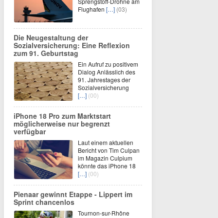
Sprengstoff-Drohne am
Flughafen
[…]
(03)
Die Neugestaltung der
Sozialversicherung: Eine Reflexion
zum 91. Geburtstag
Ein Aufruf zu positivem
Dialog Anlässlich des
91. Jahrestages der
Sozialversicherung
[…]
(00)
iPhone 18 Pro zum Marktstart
möglicherweise nur begrenzt
verfügbar
Laut einem aktuellen
Bericht von Tim Culpan
im Magazin Culpium
könnte das iPhone 18
[…]
(00)
Pienaar gewinnt Etappe - Lippert im
Sprint chancenlos
Tournon-sur-Rhône