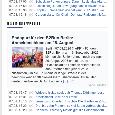
07.08. 17:00 |
(00)
Schock im Portemonnaie: Darum kostet das Alter deutlich mehr als Sie denken
07.08. 16:59 |
(00)
Bitcoin zeigt kaum Bewegung nach schwachen US-Arbeitsmarktdaten, Fed-Zinserhöhungschancen sinken auf 44%
07.08. 16:36 |
(00)
Ripple-Kursanalyse: Wie tief kann XRP fallen, wenn die $1-Unterstützung am Wochenende verloren geht?
07.08. 16:18 |
(00)
Carbon startet On-Chain-Derivate-Plattform mit über 950 Märkten in einem Konto
BUSINESS/PRESSE
Endspurt für den B2Run Berlin:
Anmeldeschluss am 26. August
Berlin, 07.08.2026 (lifePR) - Für den
B2Run Berlin am 16. September 2026
können sich Unternehmen noch bis zum
26. August 2026 anmelden. Im
Olympiastadion kommen Mitarbeitende
aus Unternehmen jeder Größe
zusammen, um die 5,7 Kilometer lange Strecke in der
beeindruckenden Stadionkulisse zu absolvieren. Als Teil der
deutschlandweiten B2Run Laufserie
[…]
(00)
vor 5 Stunden
07.08. 16:47 |
(00)
Wirtschaftsstaatssekretär Thomas Dörflinger besucht Handwerksbetrieb im Kammerbezirk Freiburg
07.08. 16:31 |
(00)
Arbeit macht Spaß oder krank
07.08. 16:10 |
(00)
Vernetzung in jeder Hinsicht – Die Städte der Zukunft sind grün-blau
07.08. 15:29 |
(00)
Drei bis zehn Prozent, so viel Strom verbraucht ein Aufzug im Gebäude
07.08. 15:20 |
(00)
Northern Discovery Metals gibt die Börsennotierung an der Frankfurter Wertpapierbörse bekannt