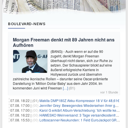
BOULEVARD-NEWS
Morgan Freeman denkt mit 89 Jahren nicht ans
Aufhören
(BANG) - Auch wenn er auf die 90
zugeht, denkt Morgan Freeman
überhaupt nicht daran, sich zur Ruhe zu
setzen. Der Schauspieler blickt auf eine
äußerst erfolgreiche Karriere in
Hollywood zurück und übernahm
zahlreiche ikonische Rollen – darunter seine Oscar-prämierte
Darstellung in 'Million Dollar Baby' aus dem Jahr 2004. Im
kommenden Juni wird Freeman
[…]
(01)
vor 1 Stunde
07.08. 18:22 |
(01)
Makita DMP180Z Akku-Kompressor 18 V für 48,61€
07.08. 17:00 |
(00)
Jennifer Grey: Bewegendes Wiedersehen ihrer geschiedenen Eltern kurz vor dem Tod ihrer Mutter
07.08. 17:00 |
(00)
Karol G erklärt Album-Verschiebung: 'Ich wollte keine persönliche Situation ausnutzen'
07.08. 16:22 |
(00)
HAWESKO Weinversand: 3 Tage versandkostenfrei bestellen (MBW 25€)
07.08. 15:53 |
(00)
Lottoscanner-Neukunden: 1 Feld EuroJackpot GRATIS spielen