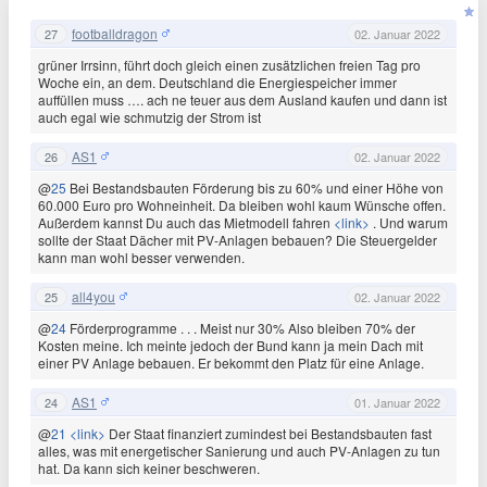
footballdragon
27
02. Januar 2022
grüner Irrsinn, führt doch gleich einen zusätzlichen freien Tag pro
Woche ein, an dem. Deutschland die Energiespeicher immer
auffüllen muss …. ach ne teuer aus dem Ausland kaufen und dann ist
auch egal wie schmutzig der Strom ist
AS1
26
02. Januar 2022
@
25
Bei Bestandsbauten Förderung bis zu 60% und einer Höhe von
60.000 Euro pro Wohneinheit. Da bleiben wohl kaum Wünsche offen.
Außerdem kannst Du auch das Mietmodell fahren
<link>
. Und warum
sollte der Staat Dächer mit PV-Anlagen bebauen? Die Steuergelder
kann man wohl besser verwenden.
all4you
25
02. Januar 2022
@
24
Förderprogramme . . . Meist nur 30% Also bleiben 70% der
Kosten meine. Ich meinte jedoch der Bund kann ja mein Dach mit
einer PV Anlage bebauen. Er bekommt den Platz für eine Anlage.
AS1
24
01. Januar 2022
@
21
<link>
Der Staat finanziert zumindest bei Bestandsbauten fast
alles, was mit energetischer Sanierung und auch PV-Anlagen zu tun
hat. Da kann sich keiner beschweren.