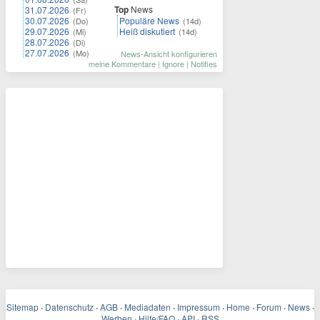
Top
News
31.07.2026
(Fr)
30.07.2026
Populäre News
(Do)
(14d)
29.07.2026
Heiß diskutiert
(Mi)
(14d)
28.07.2026
(Di)
27.07.2026
(Mo)
News-Ansicht konfigurieren
meine Kommentare
|
Ignore
|
Notifies
Sitemap
·
Datenschutz
·
AGB
·
Mediadaten
·
Impressum
·
Home
·
Forum
·
News
·
Werben
·
Hilfe/FAQ
·
API
·
RSS