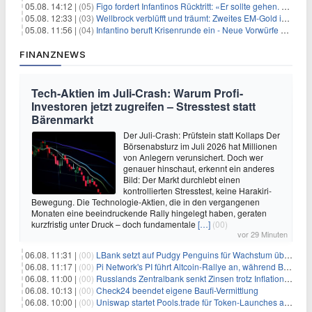
05.08. 14:12 |
(05)
Figo fordert Infantinos Rücktritt: «Er sollte gehen. Jetzt»
05.08. 12:33 |
(03)
Wellbrock verblüfft und träumt: Zweites EM-Gold in Paris
05.08. 11:56 |
(04)
Infantino beruft Krisenrunde ein - Neue Vorwürfe gegen FIFA
FINANZNEWS
Tech-Aktien im Juli-Crash: Warum Profi-
Investoren jetzt zugreifen – Stresstest statt
Bärenmarkt
Der Juli-Crash: Prüfstein statt Kollaps Der
Börsenabsturz im Juli 2026 hat Millionen
von Anlegern verunsichert. Doch wer
genauer hinschaut, erkennt ein anderes
Bild: Der Markt durchlebt einen
kontrollierten Stresstest, keine Harakiri-
Bewegung. Die Technologie-Aktien, die in den vergangenen
Monaten eine beeindruckende Rally hingelegt haben, geraten
kurzfristig unter Druck – doch fundamentale
[…]
(00)
vor 29 Minuten
06.08. 11:31 |
(00)
LBank setzt auf Pudgy Penguins für Wachstum über den Handel hinaus
06.08. 11:17 |
(00)
Pi Network's PI führt Altcoin-Rallye an, während Bitcoin $65.000 anpeilt
06.08. 11:00 |
(00)
Russlands Zentralbank senkt Zinsen trotz Inflations-Schock – ein riskantes Spiel
06.08. 10:13 |
(00)
Check24 beendet eigene Baufi-Vermittlung
06.08. 10:00 |
(00)
Uniswap startet Pools.trade für Token-Launches auf Robinhood Chain