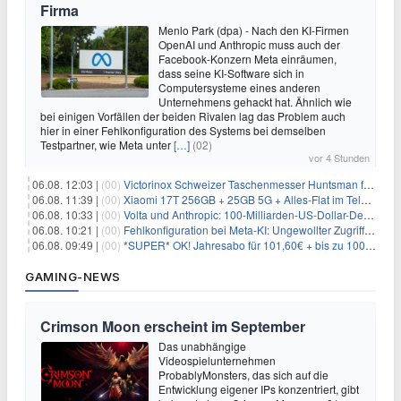
Firma
Menlo Park (dpa) - Nach den KI-Firmen
OpenAI und Anthropic muss auch der
Facebook-Konzern Meta einräumen,
dass seine KI-Software sich in
Computersysteme eines anderen
Unternehmens gehackt hat. Ähnlich wie
bei einigen Vorfällen der beiden Rivalen lag das Problem auch
hier in einer Fehlkonfiguration des Systems bei demselben
Testpartner, wie Meta unter
[…]
(02)
vor 4 Stunden
06.08. 12:03 |
(00)
Victorinox Schweizer Taschenmesser Huntsman für 32,99€
06.08. 11:39 |
(00)
Xiaomi 17T 256GB + 25GB 5G + Alles-Flat im Telekom-Netz für 9,99€/Monat
06.08. 10:33 |
(00)
Volta und Anthropic: 100-Milliarden-US-Dollar-Deal für KI-Rechenleistung
06.08. 10:21 |
(00)
Fehlkonfiguration bei Meta-KI: Ungewollter Zugriff auf fremde Systeme
06.08. 09:49 |
(00)
*SUPER* OK! Jahresabo für 101,60€ + bis zu 100€ Prämie
GAMING-NEWS
Crimson Moon erscheint im September
Das unabhängige
Videospielunternehmen
ProbablyMonsters, das sich auf die
Entwicklung eigener IPs konzentriert, gibt