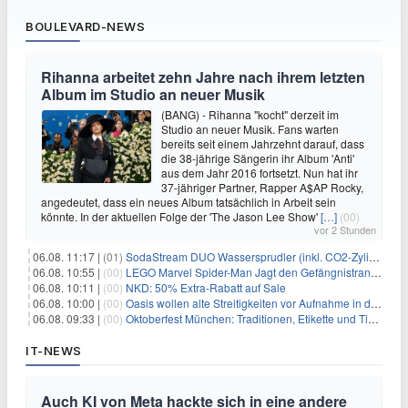
BOULEVARD-NEWS
Rihanna arbeitet zehn Jahre nach ihrem letzten
Album im Studio an neuer Musik
(BANG) - Rihanna "kocht" derzeit im
Studio an neuer Musik. Fans warten
bereits seit einem Jahrzehnt darauf, dass
die 38-jährige Sängerin ihr Album 'Anti'
aus dem Jahr 2016 fortsetzt. Nun hat ihr
37-jähriger Partner, Rapper A$AP Rocky,
angedeutet, dass ein neues Album tatsächlich in Arbeit sein
könnte. In der aktuellen Folge der 'The Jason Lee Show'
[…]
(00)
vor 2 Stunden
06.08. 11:17 |
(01)
SodaStream DUO Wassersprudler (inkl. CO2-Zylinder) für 94€
06.08. 10:55 |
(00)
LEGO Marvel Spider-Man Jagt den Gefängnistransporter (76349) für 32,99€
06.08. 10:11 |
(00)
NKD: 50% Extra-Rabatt auf Sale
06.08. 10:00 |
(00)
Oasis wollen alte Streitigkeiten vor Aufnahme in die Rock and Roll Hall of Fame begraben
06.08. 09:33 |
(00)
Oktoberfest München: Traditionen, Etikette und Tipps für Gäste aus dem In- und Ausland
IT-NEWS
Auch KI von Meta hackte sich in eine andere