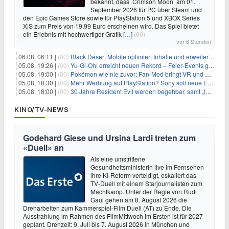
bekannt, dass Crimson Moon am 01.
September 2026 für PC über Steam und
den Epic Games Store sowie für PlayStation 5 und XBOX Series
X|S zum Preis von 19,99 Euro erscheinen wird. Das Spiel bietet
ein Erlebnis mit hochwertiger Grafik
[…]
(00)
vor 6 Stunden
06.08. 06:11 |
(00)
Black Desert Mobile optimiert Inhalte und erweitert Treasure Access
05.08. 19:26 |
(00)
Yu‑Gi‑Oh! erreicht neuen Rekord – Feier‑Events gestartet
05.08. 19:00 |
(00)
Pokémon wie nie zuvor: Fan-Mod bringt VR und Ego-Perspektive nach Kanto
05.08. 18:30 |
(00)
Mehr Werbung auf PlayStation? Sony soll neue Einnahmequellen prüfen
05.08. 18:00 |
(00)
30 Jahre Resident Evil werden begehbar, samt „lebensgroßem Leon“
KINO/TV-NEWS
Godehard Giese und Ursina Lardi treten zum
«Duell» an
Als eine umstrittene
Gesundheitsministerin live im Fernsehen
ihre KI-Reform verteidigt, eskaliert das
TV-Duell mit einem Starjournalisten zum
Machtkamp. Unter der Regie von Rudi
Gaul gehen am 8. August 2026 die
Dreharbeiten zum Kammerspiel-Film Duell (AT) zu Ende. Die
Ausstrahlung im Rahmen des FilmMittwoch im Ersten ist für 2027
geplant. Drehzeit: 9. Juli bis 7. August 2026 in München und