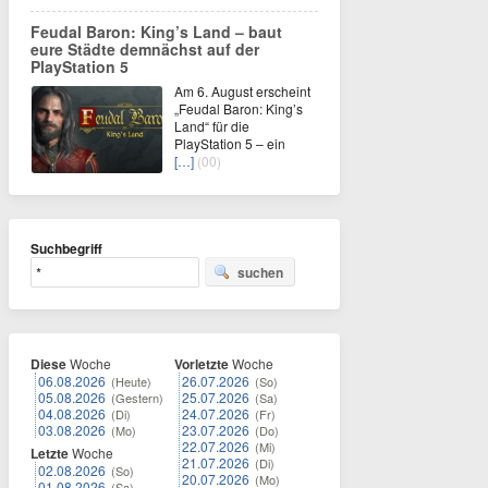
Feudal Baron: King’s Land – baut
eure Städte demnächst auf der
PlayStation 5
Am 6. August erscheint
„Feudal Baron: King’s
Land“ für die
PlayStation 5 – ein
[…]
(00)
Suchbegriff
suchen
Diese
Woche
Vorletzte
Woche
06.08.2026
26.07.2026
(Heute)
(So)
05.08.2026
25.07.2026
(Gestern)
(Sa)
04.08.2026
24.07.2026
(Di)
(Fr)
03.08.2026
23.07.2026
(Mo)
(Do)
22.07.2026
(Mi)
Letzte
Woche
21.07.2026
(Di)
02.08.2026
(So)
20.07.2026
(Mo)
01.08.2026
(Sa)