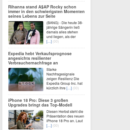
Rihanna stand A$AP Rocky schon
immer in den schwierigsten Momenten
seines Lebens zur Seite
(BANG) - Die heute 38-
jährige Sängerin ließ
damals alles stehen
und liegen, als der
[…]
(00)
Expedia hebt Verkaufsprognose
angesichts resilienter
Verbrauchernachfrage an
Starke
Nachfragesignale
zeigen Resilienz Die
Expedia Group Inc. hat
kürzlich ihre
[…]
(00)
iPhone 18 Pro: Diese 3 großen
Upgrades bringt das Top-Modell
Diesen Herbst steht die
Präsentation des neuen
iPhone 18 Pro an. Laut
[…]
(00)