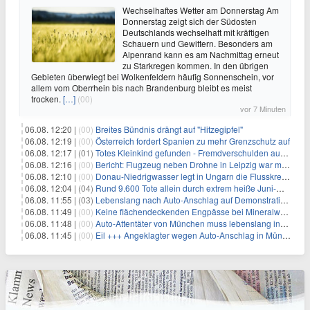
Wechselhaftes Wetter am Donnerstag Am
Donnerstag zeigt sich der Südosten
Deutschlands wechselhaft mit kräftigen
Schauern und Gewittern. Besonders am
Alpenrand kann es am Nachmittag erneut
zu Starkregen kommen. In den übrigen
Gebieten überwiegt bei Wolkenfeldern häufig Sonnenschein, vor
allem vom Oberrhein bis nach Brandenburg bleibt es meist
trocken.
[…]
(00)
vor 7 Minuten
06.08. 12:20 |
(00)
Breites Bündnis drängt auf "Hitzegipfel"
06.08. 12:19 |
(00)
Österreich fordert Spanien zu mehr Grenzschutz auf
06.08. 12:17 |
(01)
Totes Kleinkind gefunden - Fremdverschulden ausgeschlossen
06.08. 12:16 |
(00)
Bericht: Flugzeug neben Drohne in Leipzig war mit Munition beladen
06.08. 12:10 |
(00)
Donau-Niedrigwasser legt in Ungarn die Flusskreuzer lahm
06.08. 12:04 |
(04)
Rund 9.600 Tote allein durch extrem heiße Juni-Woche
06.08. 11:55 |
(03)
Lebenslang nach Auto-Anschlag auf Demonstration in München
06.08. 11:49 |
(00)
Keine flächendeckenden Engpässe bei Mineralwasser
06.08. 11:48 |
(00)
Auto-Attentäter von München muss lebenslang ins Gefängnis
06.08. 11:45 |
(00)
Eil +++ Angeklagter wegen Auto-Anschlag in München zu lebenslanger Haft verurteilt