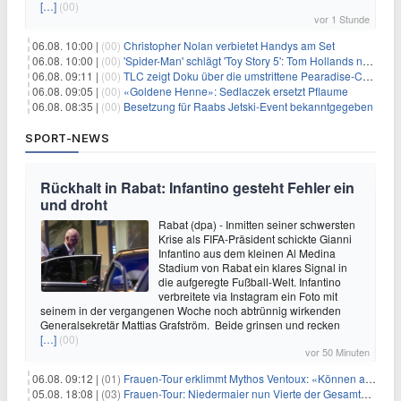
[…]
(00)
vor 1 Stunde
06.08. 10:00 |
(00)
Christopher Nolan verbietet Handys am Set
06.08. 10:00 |
(00)
'Spider-Man' schlägt 'Toy Story 5': Tom Hollands neuer Film bricht alle Rekorde
06.08. 09:11 |
(00)
TLC zeigt Doku über die umstrittene Pearadise-Community
06.08. 09:05 |
(00)
«Goldene Henne»: Sedlaczek ersetzt Pflaume
06.08. 08:35 |
(00)
Besetzung für Raabs Jetski-Event bekanntgegeben
SPORT-NEWS
Rückhalt in Rabat: Infantino gesteht Fehler ein
und droht
Rabat (dpa) - Inmitten seiner schwersten
Krise als FIFA-Präsident schickte Gianni
Infantino aus dem kleinen Al Medina
Stadium von Rabat ein klares Signal in
die aufgeregte Fußball-Welt. Infantino
verbreitete via Instagram ein Foto mit
seinem in der vergangenen Woche noch abtrünnig wirkenden
Generalsekretär Mattias Grafström. Beide grinsen und recken
[…]
(00)
vor 50 Minuten
06.08. 09:12 |
(01)
Frauen-Tour erklimmt Mythos Ventoux: «Können alles schaffen»
05.08. 18:08 |
(03)
Frauen-Tour: Niedermaier nun Vierte der Gesamtwertung