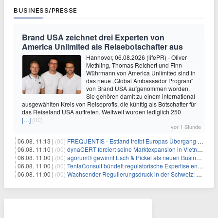
BUSINESS/PRESSE
Brand USA zeichnet drei Experten von
America Unlimited als Reisebotschafter aus
Hannover, 06.08.2026 (lifePR) - Oliver
Methling, Thomas Reichert und Finn
Wührmann von America Unlimited sind in
das neue „Global Ambassador Program“
von Brand USA aufgenommen worden.
Sie gehören damit zu einem international
ausgewählten Kreis von Reiseprofis, die künftig als Botschafter für
das Reiseland USA auftreten. Weltweit wurden lediglich 250
[…]
(00)
vor 1 Stunde
06.08. 11:13 |
(00)
FREQUENTIS - Estland treibt Europas Übergang zu digitalen NOTAM-Diensten mit FREQUENTIS voran
06.08. 11:10 |
(00)
dynaCERT forciert seine Marktexpansion in Vietnam
06.08. 11:00 |
(00)
agorum® gewinnt Esch & Pickel als neuen Business Partner für Mittelstand
06.08. 11:00 |
(00)
TentaConsult bündelt regulatorische Expertise entlang des gesamten Produktlebenszyklus
06.08. 11:00 |
(00)
Wachsender Regulierungsdruck in der Schweiz: Warum Wirtschaftsprüfer Mitarbeiter-Screening jetzt priorisieren müssen