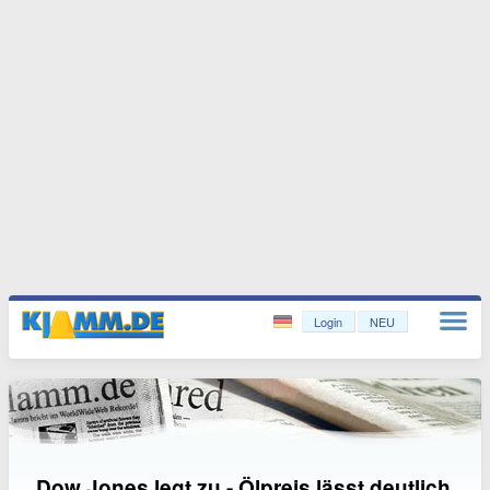
Login
NEU
Dow Jones legt zu - Ölpreis lässt deutlich