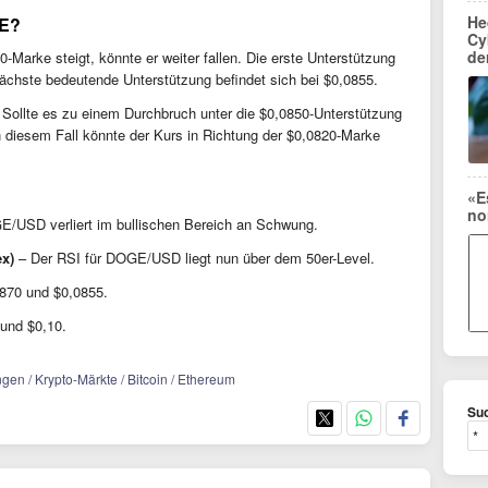
He
GE?
Cy
de
-Marke steigt, könnte er weiter fallen. Die erste Unterstützung
 nächste bedeutende Unterstützung befindet sich bei $0,0855.
. Sollte es zu einem Durchbruch unter die $0,0850-Unterstützung
n diesem Fall könnte der Kurs in Richtung der $0,0820-Marke
«E
no
USD verliert im bullischen Bereich an Schwung.
ex)
– Der RSI für DOGE/USD liegt nun über dem 50er-Level.
870 und $0,0855.
und $0,10.
gen / Krypto-Märkte / Bitcoin / Ethereum
Suc