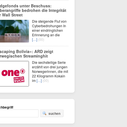
dgefonds unter Beschuss:
berangriffe bedrohen die Integrität
r Wall Street
Die steigende Flut von
Cyberbedrohungen In
einer eindringlichen
Erinnerung an die
[…]
(00)
scaping Bolivia»: ARD zeigt
rwegischen Streaminghit
Die sechsteilige Serie
erzählt von drei jungen
Norwegerinnen, die mit
22 Kilogramm Kokain
im
[…]
(00)
hbegriff
suchen