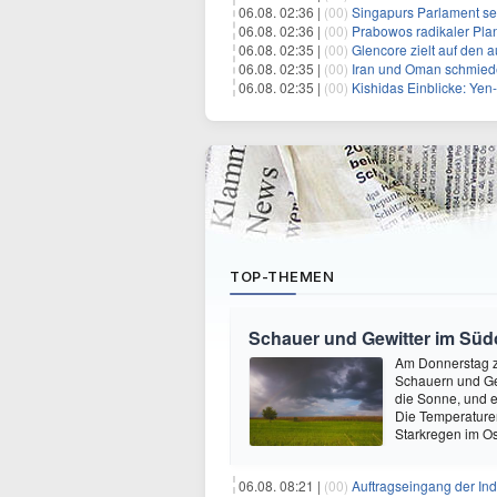
06.08. 02:36 |
(00)
Singapurs Parlament set
06.08. 02:36 |
(00)
Prabowos radikaler Plan 
06.08. 02:35 |
(00)
Glencore zielt auf den 
06.08. 02:35 |
(00)
Iran und Oman schmiede
06.08. 02:35 |
(00)
Kishidas Einblicke: Yen-In
TOP-THEMEN
Schauer und Gewitter im Süd
Am Donnerstag ze
Schauern und Ge
die Sonne, und e
Die Temperature
Starkregen im O
06.08. 08:21 |
(00)
Auftragseingang der Ind