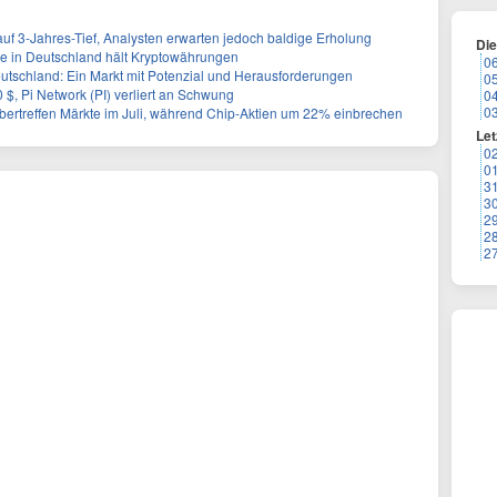
auf 3-Jahres-Tief, Analysten erwarten jedoch baldige Erholung
Di
e in Deutschland hält Kryptowährungen
0
tschland: Ein Markt mit Potenzial und Herausforderungen
0
00 $, Pi Network (PI) verliert an Schwung
0
0
bertreffen Märkte im Juli, während Chip-Aktien um 22% einbrechen
Let
0
0
3
3
2
2
2