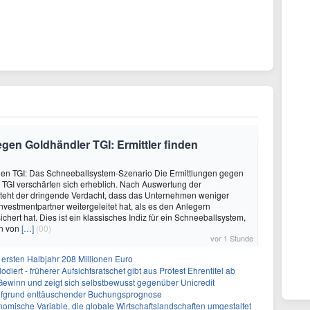
en Goldhändler TGI: Ermittler finden
gen TGI: Das Schneeballsystem-Szenario Die Ermittlungen gegen
TGI verschärfen sich erheblich. Nach Auswertung der
steht der dringende Verdacht, dass das Unternehmen weniger
vestmentpartner weitergeleitet hat, als es den Anlegern
ichert hat. Dies ist ein klassisches Indiz für ein Schneeballsystem,
en von
[…]
(00)
vor 1 Stunde
 ersten Halbjahr 208 Millionen Euro
diert - früherer Aufsichtsratschef gibt aus Protest Ehrentitel ab
ewinn und zeigt sich selbstbewusst gegenüber Unicredit
 aufgrund enttäuschender Buchungsprognose
omische Variable, die globale Wirtschaftslandschaften umgestaltet