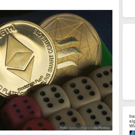
Ir
si
Wi
Foto:
AgelessFinance
via Pixabay