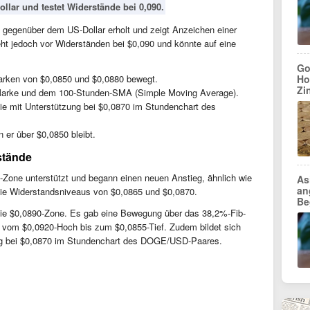
llar und testet Widerstände bei 0,090.
 gegenüber dem US-Dollar erholt und zeigt Anzeichen einer
ht jedoch vor Widerständen bei $0,090 und könnte auf eine
Go
arken von $0,0850 und $0,0880 bewegt.
Ho
Zi
-Marke und dem 100-Stunden-SMA (Simple Moving Average).
inie mit Unterstützung bei $0,0870 im Stundenchart des
 er über $0,0850 bleibt.
stände
-Zone unterstützt und begann einen neuen Anstieg, ähnlich wie
As
an
e Widerstandsniveaus von $0,0865 und $0,0870.
Be
die $0,0890-Zone. Es gab eine Bewegung über das 38,2%-Fib-
vom $0,0920-Hoch bis zum $0,0855-Tief. Zudem bildet sich
zung bei $0,0870 im Stundenchart des DOGE/USD-Paares.