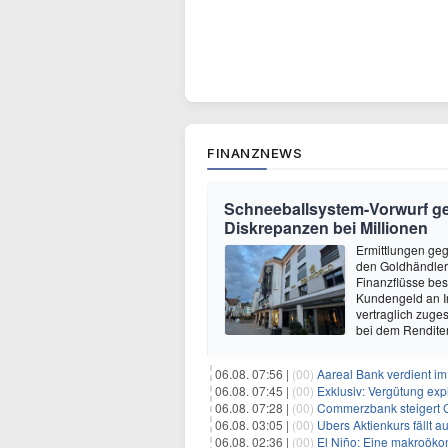
FINANZNEWS
Schneeballsystem-Vorwurf geg
Diskrepanzen bei Millionen
Ermittlungen ge
den Goldhändler 
Finanzflüsse be
Kundengeld an In
vertraglich zuges
bei dem Rendit
06.08. 07:56 |
(00)
Aareal Bank verdient im
06.08. 07:45 |
(00)
Exklusiv: Vergütung explo
06.08. 07:28 |
(00)
Commerzbank steigert G
06.08. 03:05 |
(00)
Ubers Aktienkurs fällt
06.08. 02:36 |
(00)
El Niño: Eine makroökon