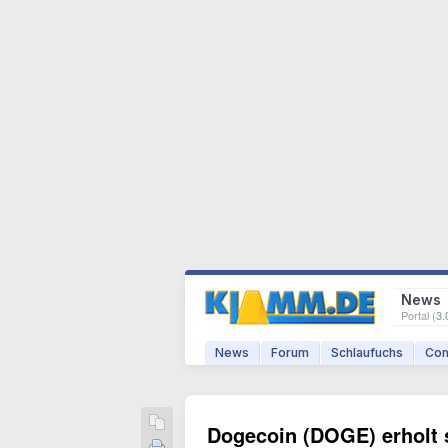
News
Portal (
3.
News
Forum
Schlaufuchs
Com
Dogecoin (DOGE) erholt s