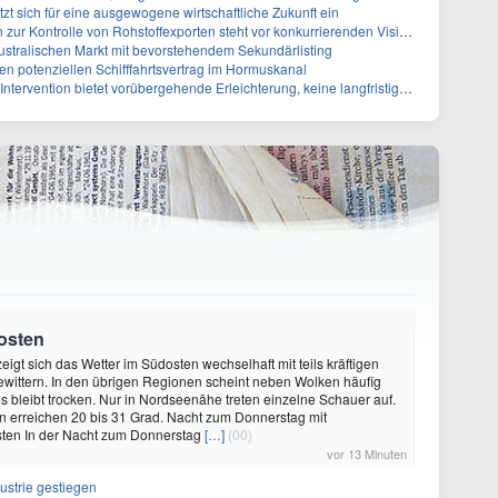
zt sich für eine ausgewogene wirtschaftliche Zukunft ein
zur Kontrolle von Rohstoffexporten steht vor konkurrierenden Visionen
australischen Markt mit bevorstehendem Sekundärlisting
n potenziellen Schifffahrtsvertrag im Hormuskanal
tervention bietet vorübergehende Erleichterung, keine langfristige Lösung
osten
igt sich das Wetter im Südosten wechselhaft mit teils kräftigen
wittern. In den übrigen Regionen scheint neben Wolken häufig
s bleibt trocken. Nur in Nordseenähe treten einzelne Schauer auf.
n erreichen 20 bis 31 Grad. Nacht zum Donnerstag mit
sten In der Nacht zum Donnerstag
[…]
(00)
vor 13 Minuten
ustrie gestiegen