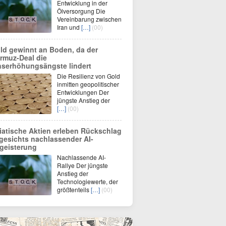
Entwicklung in der
Ölversorgung Die
Vereinbarung zwischen
Iran und
[…]
(00)
ld gewinnt an Boden, da der
rmuz-Deal die
nserhöhungsängste lindert
Die Resilienz von Gold
inmitten geopolitischer
Entwicklungen Der
jüngste Anstieg der
[…]
(00)
iatische Aktien erleben Rückschlag
gesichts nachlassender AI-
geisterung
Nachlassende AI-
Rallye Der jüngste
Anstieg der
Technologiewerte, der
größtenteils
[…]
(00)