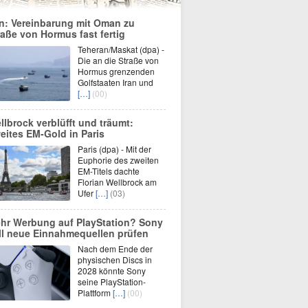
an: Vereinbarung mit Oman zu
raße von Hormus fast fertig
Teheran/Maskat (dpa) -
Die an die Straße von
Hormus grenzenden
Golfstaaten Iran und
[…]
(00)
llbrock verblüfft und träumt:
eites EM-Gold in Paris
Paris (dpa) - Mit der
Euphorie des zweiten
EM-Titels dachte
Florian Wellbrock am
Ufer
[…]
(03)
hr Werbung auf PlayStation? Sony
ll neue Einnahmequellen prüfen
Nach dem Ende der
physischen Discs in
2028 könnte Sony
seine PlayStation-
Plattform
[…]
(00)