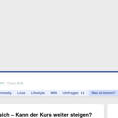
097
) · Forum (
619
)
munity
Lose
Lifestyle
WIN
Umfragen
Was ist klamm?
$$
ich – Kann der Kurs weiter steigen?