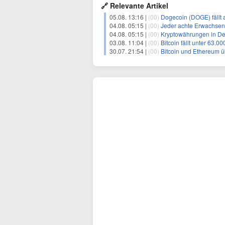
🔗 Relevante Artikel
05.08. 13:16 |
(00)
Dogecoin (DOGE) fällt 
04.08. 05:15 |
(00)
Jeder achte Erwachsen
04.08. 05:15 |
(00)
Kryptowährungen in Deu
03.08. 11:04 |
(00)
Bitcoin fällt unter 63.0
30.07. 21:54 |
(00)
Bitcoin und Ethereum ü